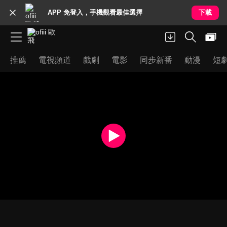
APP 免登入，手機觀看最佳選擇
下載
推薦
電視頻道
戲劇
電影
同步新番
動漫
短