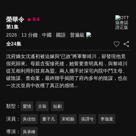
榮華令
8.4
第1集
2026
13 分鐘
中國
國語
普遍級
全24集
沈府嫡女沈遙初被迫嫁與“已故”將軍黎靖川，卻發現他竟
假死歸來。母親含冤慘死後，她誓要查明真相，與黎靖川
從互相利用到並肩為盟。兩人攜手於深宅內院中鬥主母、
破陰謀、查命案，最終聯手揭開了府內多年的陰謀，也在
一次次並肩中收穫了真正的感情...
類型
愛情
古裝
短劇
演員
吳佳怡
董子凡
宋昭藝
張譯兮
李珈童
導演
吳承峰