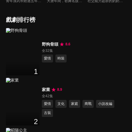
青年漢武帝經過五年執政，平息後宮勢力、抗拒外患入侵、粉碎政變陰謀，坐穩了皇帝寶座，正是開展雄才大略之時。能臣汲黯受到賞識，並引薦另一位奇才主父偃，漢武帝視其張固再世，委以重任。國力強盛使漢武帝屢屢北伐外族，只是規模巨大的戰爭使漢室逐漸捉襟見肘，諸侯勢力蠢蠢欲動。
大唐年間，歌舞名妓霍小玉、風流俠客納蘭東、書香才子李益和巾幗紅顏盧靖瀾為首的風騷人物，彼此錯綜複雜的命運與感情糾葛。一場指腹為婚的誤會，造成浪漫卻無果的錯點鴛鴦，他們在階級差異與強權壓迫中勇於追求真愛，在宮廷權謀與世俗現實的拉扯中身不由己地被推向命運的叉路...
社交能力超群的奶奶劉秀英與性格內向的孫女劉綺夢，這對相依為命卻多年存有隔閡的祖孫，因為一場意外事件致使兩人靈魂互換，由此體驗彼此反差極大的人生。在這特殊的經歷中，她們逐漸理解彼此，最終以愛療愈對方，相互陪伴與守護，展現了幸福巷煙火治癒，笑淚齊飛的溫情故事。
戲劇排行榜
野狗骨頭
8.6
全32集
愛情
時裝
1
家業
8.9
全42集
愛情
文化
家庭
商戰
小說改編
古裝
2