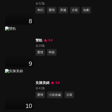
全32集
奇幻
愛情
穿越
古裝
短劇
8
雙軌
8.6
全29集
愛情
時裝
9
良陳美錦
8.8
全41集
愛情
小說改編
古裝
10