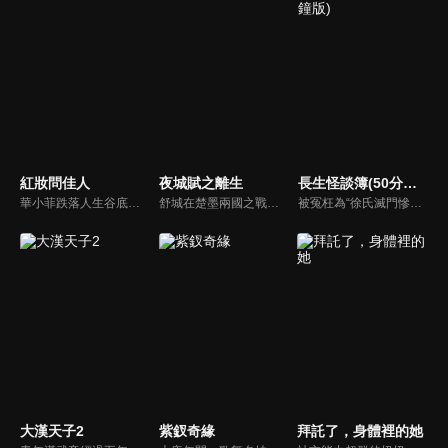
紅妝問佳人
夜城賦之離生
長生怪談簿(50分鐘版)
華小菲跌落人生谷底、負債昏迷，夢中穿越繁華都城創業，結識守衛軍首領徐子齊與商會會長房離恨。皇后命徐子齊暗查官商勾結、哄抬物價案，真相直指商會。華小菲憑誠信經營崛起，與徐子齊呈上帳本揭露罪行，惡人伏法，最終成就傳奇女商人並喜結連理。
舒城在楚墨兩國之戰中落敗，並成為了墨國五皇女莫茴的魂器。失去自我意識的舒城跟隨姐姐莫茹回到墨國，面對失而復得的妹妹，莫茹欣喜又憂慮。為了保護親人和國家她棄醫從戎，甚至為了保護莫茴不惜被砍掉一條手臂，然而這一切都阻擋不了局勢的動盪不安...
被冤枉為“徐氏滅門慘案”兇手的主人公在多年後深陷倖存者的複仇圈套，成功說服其共同對抗真兇，並找出真相的故事。整個故事發生在一個荒山客棧，眾人鬥智斗勇，一步步揭開每個人的秘密，還原案件本來面目。
大漢天子2
紫釵奇緣
拜託了，身體裡的她