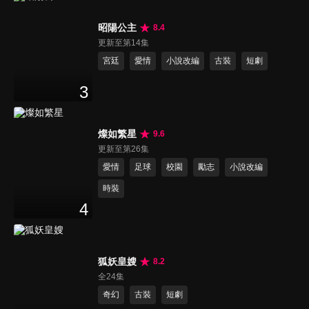
昭陽公主
8.4
更新至第14集
宮廷
愛情
小說改編
古裝
短劇
3
燦如繁星
9.6
更新至第26集
愛情
足球
校園
勵志
小說改編
時裝
4
狐妖皇嫂
8.2
全24集
奇幻
古裝
短劇