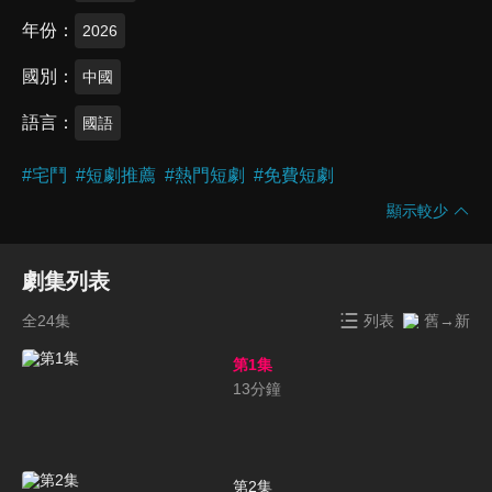
年份
2026
國別
中國
語言
國語
#
宅鬥
#
短劇推薦
#
熱門短劇
#
免費短劇
顯示較少
劇集列表
全24集
列表
舊→新
第1集
13
分鐘
第2集