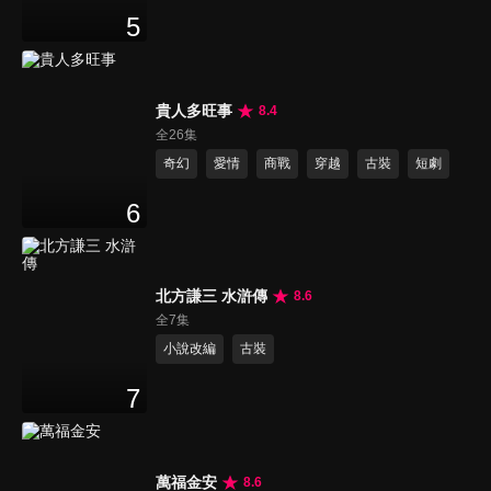
5
貴人多旺事
8.4
全26集
奇幻
愛情
商戰
穿越
古裝
短劇
6
北方謙三 水滸傳
8.6
全7集
小說改編
古裝
7
萬福金安
8.6