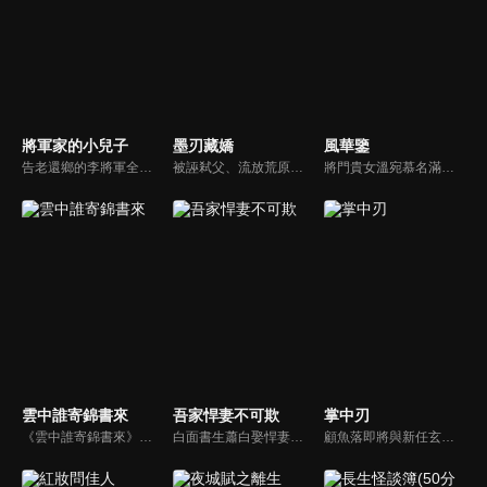
將軍家的小兒子
墨刃藏嬌
風華鑒
告老還鄉的李將軍全家，除夕夜慘遭滅門，李家小兒子李見微逃過一死，隱姓埋名潛入鬼谷，計畫手刃仇敵為全家報仇。鬼谷少主陳小熹性格活潑乖張，與費盡心機拉攏他的李見微日漸親厚。當一切朝著李見微的計畫前進，他發現事情的背後謎團重重...
被誣弒父、流放荒原的公主鳳漓，七年後以妖君之名重返墨城。在雀樓盛宴上，她選中身分成謎的東籬遺孤雲湛。雲湛以雀奴之身步步逼近，既為復仇而來，亦與她重逢。鳳漓暗中追查弒父真相，雲湛假意臣服伺機復國，卻在試探與利用之間漸生情愫...
將門貴女溫宛慕名滿皇城的第一公子蘇玄璟，卻在大婚之夜，遭到蘇玄璟的陷害，連累禦南侯府被滅滿門。重生歸來，她誓要報仇雪恨，避免前世之殤，卻發現幕後真兇另有其人。滅門之案捲土重來，迷霧重重…。經歷輪迴的溫宛能否扭轉命運？
雲中誰寄錦書來
吾家悍妻不可欺
掌中刃
《雲中誰寄錦書來》陸劇線上看。生在太醫世家的沈魚欲為家族洗冤翻案，設局嫁入周府，後結識了齊璋、高墨兩位胸懷大志的少年，四人聯手探案，在一步步接近真相中捲起朝堂風雲，也陷入情感糾葛的故事。
白面書生蕭白娶悍妻徐三娘，誰知她是失憶女將軍，他是隱姓世子爺。假夫妻變真戰友，組百姓軍抗倭寇，鬥權宦，夫妻聯手揭陰謀，救孤寡，在亂世中為百姓打下一座俠義之城。
顧魚落即將與新任玄機閣閣主顧朝夕成婚之際，顧朝夕遭人暗殺了。為穩定局勢，魚落得找個人來假扮顧朝夕。而太子殷晝為避禍調查潛入顧家，假扮顧朝夕。殷晝人前溫柔繾綣，人後殺伐果斷，卻發現魚落的夫君竟正是當年他失蹤的大哥。各自懷揣秘密的二人從針鋒相對到互生情愫，最終心意相通。