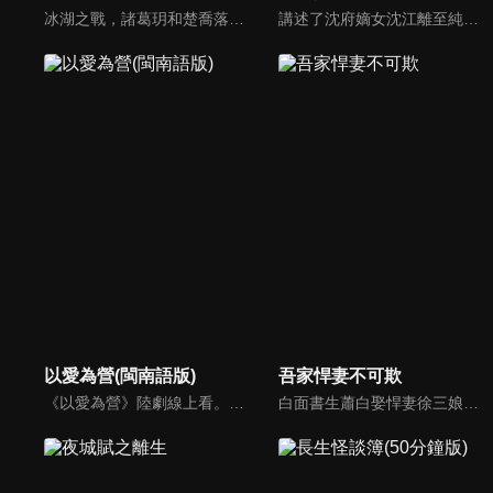
冰湖之戰，諸葛玥和楚喬落入冰湖，楚喬被燕洵所救，得知諸葛玥已死，她尋機刺殺燕洵，為諸葛玥報仇。楚喬在卞唐幾次三番受到一位神秘男子的幫助，她有種似曾相識的感覺，不禁懷疑諸葛玥還活著。燕洵變本加厲，掀起四國紛亂。最終，楚喬能否平定天下並再與諸葛玥重聚？
講述了沈府嫡女沈江離至純至善，成婚夜被設計與二少主陸景明有夫妻之實，還遭陷害禁足祠堂。分娩遇難被救後兒子焱焱卻有頑疾，藥只有陸家有，沈江離為救子重回陸府。她打臉刁難者，揭開當年被陷害的陰謀，也解開與陸景明的誤會，焱焱則神助攻兩人破鏡重圓。
以愛為營(閩南語版)
吾家悍妻不可欺
《以愛為營》陸劇線上看。財經記者鄭書意遭前男友劈腿，為了報復她盯上第三者的小舅舅並蓄意靠近，而他認為的小舅舅正是銘豫雲創的總裁時宴，幾經爭取她拿下時宴的專訪並寫下多篇精煉報導，也因此吸引了時宴的注意，兩人一來一往的交鋒開始有了交集。
白面書生蕭白娶悍妻徐三娘，誰知她是失憶女將軍，他是隱姓世子爺。假夫妻變真戰友，組百姓軍抗倭寇，鬥權宦，夫妻聯手揭陰謀，救孤寡，在亂世中為百姓打下一座俠義之城。