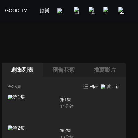
GOOD TV
娛樂
美食旅遊
新聞政論
汽車
劇集列表
預告花絮
推薦影片
全25集
列表
舊→新
第1集
14
分鐘
第2集
13
分鐘