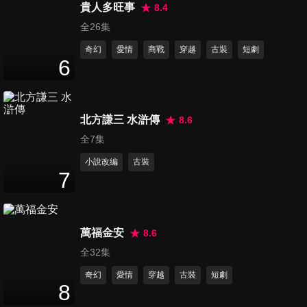
貴人多旺事
8.4
第16集
全26集
17
分鐘
奇幻
愛情
商戰
穿越
古裝
短劇
6
第17集
17
分鐘
北方謙三 水滸傳
8.6
全7集
第18集
小說改編
古裝
18
分鐘
7
第19集
萬福金安
8.6
18
分鐘
全32集
奇幻
愛情
穿越
古裝
短劇
8
第20集