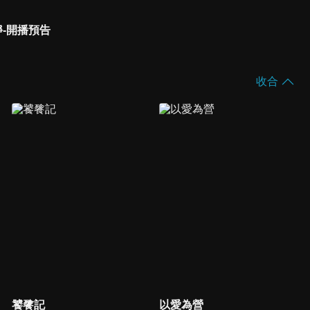
-開播預告
收合
饕餮記
以愛為營