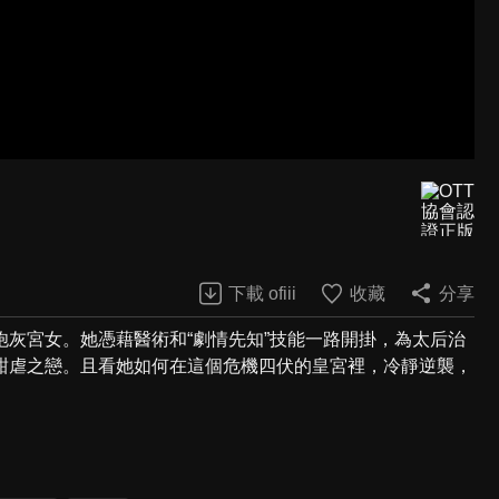
下載 ofiii
收藏
分享
灰宮女。她憑藉醫術和“劇情先知”技能一路開掛，為太后治
甜虐之戀。且看她如何在這個危機四伏的皇宮裡，冷靜逆襲，