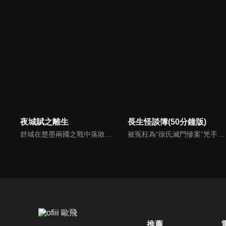
夜城賦之離生
長生怪談簿(50分鐘版)
舒城在楚墨兩國之戰中落敗，並成為了墨國五皇女莫茴的魂器。失去自我意識的舒城跟隨姐姐莫茹回到墨國，面對失而復得的妹妹，莫茹欣喜又憂慮。為了保護親人和國家她棄醫從戎，甚至為了保護莫茴不惜被砍掉一條手臂，然而這一切都阻擋不了局勢的動盪不安...
被冤枉為“徐氏滅門慘案”兇手的主人公在多年後深陷倖存者的複仇圈套，成功說服其共同對抗真兇，並找出真相的故事。整個故事發生在一個荒山客棧，眾人鬥智斗勇，一步步揭開每個人的秘密，還原案件本來面目。
推薦