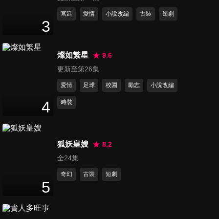
18
分鐘
宮廷
愛情
小說改編
古裝
短劇
3
第12集
18
分鐘
燦如繁星
9.6
更新至第26集
愛情
足球
校園
勵志
小說改編
第13集
16
分鐘
4
時裝
第14集
狐妖皇嫂
8.2
17
分鐘
全24集
奇幻
古裝
短劇
5
第15集
22
分鐘