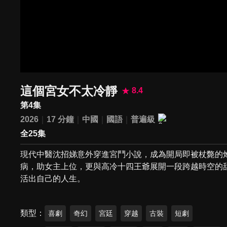
這個宮女不太冷靜
8.4
第4集
2026
17 分鐘
中國
國語
普遍級
全25集
現代中醫沈招娣意外穿進宮鬥小說，成為開局即被杖斃的炮
病，助女主上位，更與高冷十四王爺展開一段跨越時空的
活出自己的人生。
類型
喜劇
奇幻
宮廷
穿越
古裝
短劇