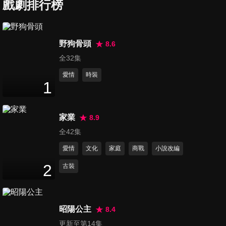
戲劇排行榜
第7集
16
分鐘
野狗骨頭
8.6
全32集
第8集
16
分鐘
愛情
時裝
1
第9集
家業
8.9
17
分鐘
全42集
愛情
文化
家庭
商戰
小說改編
第10集
2
古裝
15
分鐘
昭陽公主
8.4
第11集
更新至第14集