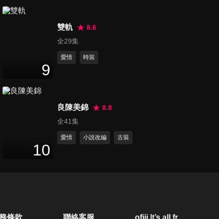
18
分鐘
雙軌
8.6
第21集
全29集
20
分鐘
愛情
時裝
9
第22集
19
分鐘
良陳美錦
8.8
全41集
第23集
愛情
小說改編
古裝
10
15
分鐘
第24集
19
分鐘
務條款
聯絡客服
ofiii lt’s all free