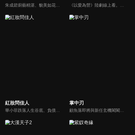
朱成碧廚藝精湛、貌美如花，真身是貪吃的千年妖獸—饕餮。她修建了天香樓擔任掌櫃，結識了溫文爾雅的常青，因為欠下朱成碧三百兩銀子的債務，常青要在天香樓擔任帳房，他們是眾人所公認的歡喜冤家，在人、妖共存的繁華世間，大樑無夏城的天香樓是王侯將相們都不惜一試的美食聖地。
《以愛為營》陸劇線上看。財經記者鄭書意遭前男友劈腿，為了報復她盯上第三者的小舅舅並蓄意靠近，而他認為的小舅舅正是銘豫雲創的總裁時宴，幾經爭取她拿下時宴的專訪並寫下多篇精煉報導，也因此吸引了時宴的注意，兩人一來一往的交鋒開始有了交集。
紅妝問佳人
掌中刃
華小菲跌落人生谷底、負債昏迷，夢中穿越繁華都城創業，結識守衛軍首領徐子齊與商會會長房離恨。皇后命徐子齊暗查官商勾結、哄抬物價案，真相直指商會。華小菲憑誠信經營崛起，與徐子齊呈上帳本揭露罪行，惡人伏法，最終成就傳奇女商人並喜結連理。
顧魚落即將與新任玄機閣閣主顧朝夕成婚之際，顧朝夕遭人暗殺了。為穩定局勢，魚落得找個人來假扮顧朝夕。而太子殷晝為避禍調查潛入顧家，假扮顧朝夕。殷晝人前溫柔繾綣，人後殺伐果斷，卻發現魚落的夫君竟正是當年他失蹤的大哥。各自懷揣秘密的二人從針鋒相對到互生情愫，最終心意相通。