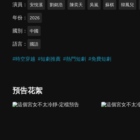
演員
安悅溪
劉銘浩
陳奕天
吳嵐
蘇棋
韓鳳兒
年份
2026
國別
中國
語言
國語
#
時空穿越
#
短劇推薦
#
熱門短劇
#
免費短劇
預告花絮