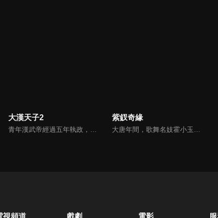
大漢天子2
紫釵奇緣
青年漢武帝經過五年執政，平息後宮勢力、抗拒外患入侵、粉碎政變陰謀，坐穩了皇帝寶座，正是開展雄才大略之時。能臣汲黯受到賞識，並引薦另一位奇才主父偃，漢武帝視其張固再世，委以重任。國力強盛使漢武帝屢屢北伐外族，只是規模巨大的戰爭使漢室逐漸捉襟見肘，諸侯勢力蠢蠢欲動。
大唐年間，歌舞名妓霍小玉、風流俠客納蘭東、書香才子李益和巾幗紅顏盧靖瀾為首的風騷人物，彼此錯綜複雜的命運與感情糾葛。一場指腹為婚的誤會，造成浪漫卻無果的錯點鴛鴦，他們在階級差異與強權壓迫中勇於追求真愛，在宮廷權謀與世俗現實的拉扯中身不由己地被推向命運的叉路...
電視頻道
戲劇
電影
服