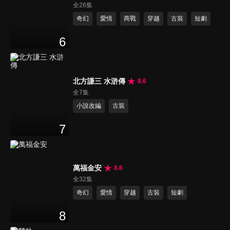
全26集
奇幻
愛情
商戰
穿越
古裝
短劇
6
北方謙三 水滸傳
8.6
全7集
小說改編
古裝
7
萬福金安
8.6
全32集
奇幻
愛情
穿越
古裝
短劇
8