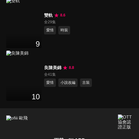
雙軌
8.6
全29集
愛情
時裝
9
良陳美錦
8.8
全41集
愛情
小說改編
古裝
10