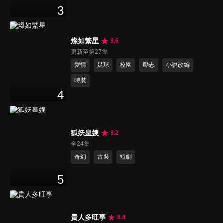
3
燦如繁星
9.6
更新至第27集
愛情
足球
校園
勵志
小說改編
時裝
4
狐妖皇嫂
8.2
全24集
奇幻
古裝
短劇
5
貴人多旺事
8.4