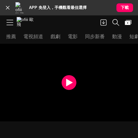
APP 免登入，手機觀看最佳選擇
下載
推薦
電視頻道
戲劇
電影
同步新番
動漫
短