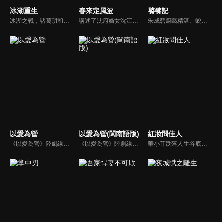
冰湖重生
春來定風波
饕餮記
冰湖之戰，諸葛玥和楚喬落入冰湖，楚喬被燕洵所救，得知諸葛玥已死，她尋機刺殺燕洵，為諸葛玥報仇。楚喬在卞唐幾次三番受到一位神秘男子的幫助，她有種似曾相識的感覺，不禁懷疑諸葛玥還活著。燕洵變本加厲，掀起四國紛亂。最終，楚喬能否平定天下並再與諸葛玥重聚？
講述了沈府嫡女沈江離至純至善，成婚夜被設計與二少主陸景明有夫妻之實，還遭陷害禁足祠堂。分娩遇難被救後兒子焱焱卻有頑疾，藥只有陸家有，沈江離為救子重回陸府。她打臉刁難者，揭開當年被陷害的陰謀，也解開與陸景明的誤會，焱焱則神助攻兩人破鏡重圓。
朱成碧廚藝精湛、貌美如花，真身是貪吃的千年妖獸—饕餮。她修建了天香樓擔任掌櫃，結識了溫文爾雅的常青，因為欠下朱成碧三百兩銀子的債務，常青要在天香樓擔任帳房，他們是眾人所公認的歡喜冤家，在人、妖共存的繁華世間，大樑無夏城的天香樓是王侯將相們都不惜一試的美食聖地。
以愛為營
以愛為營(閩南語版)
紅妝問佳人
《以愛為營》陸劇線上看。財經記者鄭書意遭前男友劈腿，為了報復她盯上第三者的小舅舅並蓄意靠近，而他認為的小舅舅正是銘豫雲創的總裁時宴，幾經爭取她拿下時宴的專訪並寫下多篇精煉報導，也因此吸引了時宴的注意，兩人一來一往的交鋒開始有了交集。
《以愛為營》陸劇線上看。財經記者鄭書意遭前男友劈腿，為了報復她盯上第三者的小舅舅並蓄意靠近，而他認為的小舅舅正是銘豫雲創的總裁時宴，幾經爭取她拿下時宴的專訪並寫下多篇精煉報導，也因此吸引了時宴的注意，兩人一來一往的交鋒開始有了交集。
華小菲跌落人生谷底、負債昏迷，夢中穿越繁華都城創業，結識守衛軍首領徐子齊與商會會長房離恨。皇后命徐子齊暗查官商勾結、哄抬物價案，真相直指商會。華小菲憑誠信經營崛起，與徐子齊呈上帳本揭露罪行，惡人伏法，最終成就傳奇女商人並喜結連理。