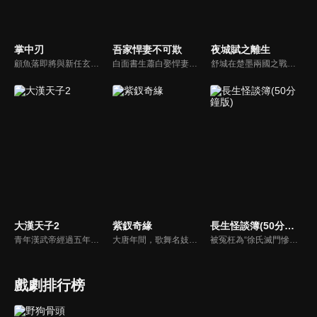
掌中刃
吾家悍妻不可欺
夜城賦之離生
顧魚落即將與新任玄機閣閣主顧朝夕成婚之際，顧朝夕遭人暗殺了。為穩定局勢，魚落得找個人來假扮顧朝夕。而太子殷晝為避禍調查潛入顧家，假扮顧朝夕。殷晝人前溫柔繾綣，人後殺伐果斷，卻發現魚落的夫君竟正是當年他失蹤的大哥。各自懷揣秘密的二人從針鋒相對到互生情愫，最終心意相通。
白面書生蕭白娶悍妻徐三娘，誰知她是失憶女將軍，他是隱姓世子爺。假夫妻變真戰友，組百姓軍抗倭寇，鬥權宦，夫妻聯手揭陰謀，救孤寡，在亂世中為百姓打下一座俠義之城。
舒城在楚墨兩國之戰中落敗，並成為了墨國五皇女莫茴的魂器。失去自我意識的舒城跟隨姐姐莫茹回到墨國，面對失而復得的妹妹，莫茹欣喜又憂慮。為了保護親人和國家她棄醫從戎，甚至為了保護莫茴不惜被砍掉一條手臂，然而這一切都阻擋不了局勢的動盪不安...
大漢天子2
紫釵奇緣
長生怪談簿(50分鐘版)
青年漢武帝經過五年執政，平息後宮勢力、抗拒外患入侵、粉碎政變陰謀，坐穩了皇帝寶座，正是開展雄才大略之時。能臣汲黯受到賞識，並引薦另一位奇才主父偃，漢武帝視其張固再世，委以重任。國力強盛使漢武帝屢屢北伐外族，只是規模巨大的戰爭使漢室逐漸捉襟見肘，諸侯勢力蠢蠢欲動。
大唐年間，歌舞名妓霍小玉、風流俠客納蘭東、書香才子李益和巾幗紅顏盧靖瀾為首的風騷人物，彼此錯綜複雜的命運與感情糾葛。一場指腹為婚的誤會，造成浪漫卻無果的錯點鴛鴦，他們在階級差異與強權壓迫中勇於追求真愛，在宮廷權謀與世俗現實的拉扯中身不由己地被推向命運的叉路...
被冤枉為“徐氏滅門慘案”兇手的主人公在多年後深陷倖存者的複仇圈套，成功說服其共同對抗真兇，並找出真相的故事。整個故事發生在一個荒山客棧，眾人鬥智斗勇，一步步揭開每個人的秘密，還原案件本來面目。
戲劇排行榜