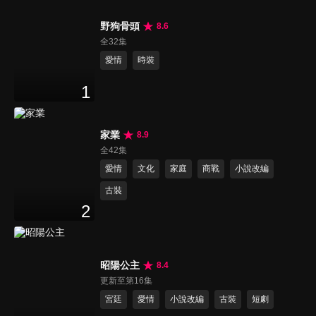
野狗骨頭
8.6
全32集
愛情
時裝
1
家業
8.9
全42集
愛情
文化
家庭
商戰
小說改編
古裝
2
昭陽公主
8.4
更新至第16集
宮廷
愛情
小說改編
古裝
短劇