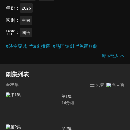
年份
2026
國別
中國
語言
國語
#
時空穿越
#
短劇推薦
#
熱門短劇
#
免費短劇
顯示較少
劇集列表
全25集
列表
舊→新
第1集
14
分鐘
第2集