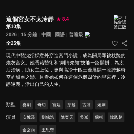
這個宮女不太冷靜
8.4
第10集
2026
15 分鐘
中國
國語
普遍級
全25集
現代中醫沈招娣意外穿進宮鬥小說，成為開局即被杖斃的
炮灰宮女。她憑藉醫術和“劇情先知”技能一路開掛，為太
后治病，助女主上位，更與高冷十四王爺展開一段跨越時
空的甜虐之戀。且看她如何在這個危機四伏的皇宮裡，冷
靜逆襲，活出自己的人生。
類型
喜劇
奇幻
宮廷
穿越
古裝
短劇
演員
安悅溪
劉銘浩
陳奕天
吳嵐
蘇棋
韓鳳兒
金玄雨
王思瑩