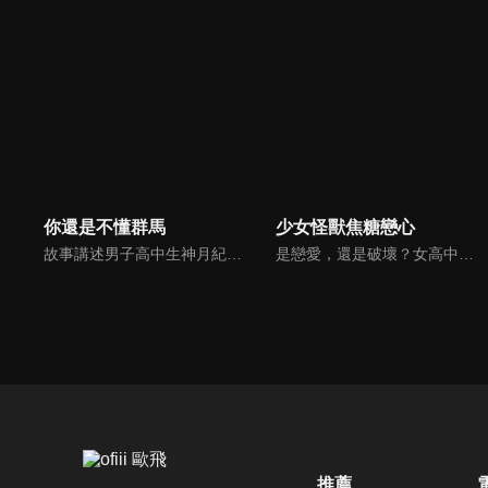
你還是不懂群馬
少女怪獸焦糖戀心
故事講述男子高中生神月紀從千葉縣轉學而來，沒想到在新幹線上發生了令人匪夷所思的事情。朋友奉勸他不要來群馬縣，這里沒人能活著出去。新幹線靠近群馬縣時，有人強迫他換乘列車，而且這輛列車在到達群馬縣之前，不會在任何車站開門。
是戀愛，還是破壞？女高中生赤石黑繪飽受原因不明的疾病所苦。因為個性笨拙，一直以來都與他人保持距離。在因緣際會之下，她喜歡上了班上頗受歡迎的男生・南新汰。當少女察覺到自己的戀心時，沉睡的力量也隨之覺醒……戀愛與理智的對抗，顛覆少女漫畫常識的震撼發展，即將席捲全日本！！
推薦