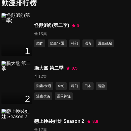
動漫排行榜
第7集 果南的暑假
怪獸8號 (第二季)
9
24
分鐘
全13集
動作
動畫/卡通
科幻
獵奇
漫畫改編
1
第8集 果南回家了
24
分鐘
膽大黨 第二季
9.5
全12集
第9集 莉莉姆的失敗考驗
動畫/卡通
奇幻
科幻
日本
冒險
24
分鐘
2
漫畫改編
靈異神怪
第10集 米爾琪的雌小鬼回憶
24
分鐘
戀上換裝娃娃 Season 2
8.8
全12集