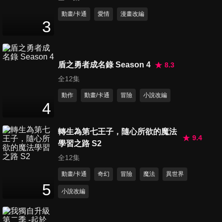
第11集 米艾爾被奪走的愛
動畫/卡通
愛情
漫畫改編
3
24
分鐘
第12集 果南與供犧愛的考驗
盾之勇者成名錄 Season 4
8.3
24
分鐘
全12集
動作
動畫/卡通
冒險
小說改編
4
轉生為第七王子，隨心所欲的魔法
9.4
學習之路 S2
全12集
動畫/卡通
奇幻
冒險
魔法
異世界
5
小說改編