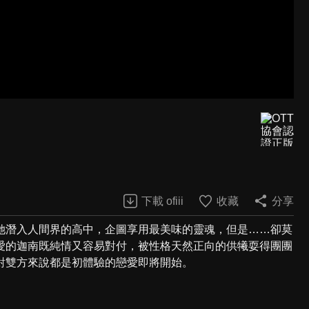
下載 ofiii
收藏
分享
她潛入人間界的高中，企圖享用最美味的靈魂，但是……卻莫
愛的迦南既純情又容易對付，被性格天然正向的供犧耍得團團
對雙方來說都是初體驗的戀愛即將開始。