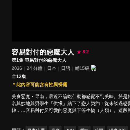
容易對付的惡魔大人
8.2
第1集 容易對付的惡魔大人
2026
24 分鐘
日本
日語
輔15級
全12集
＊此內容可能含有性與裸露
美食惡魔・果南，最近不論吃什麼都感覺不到美味。於是
名其妙地與男學生「供犧」結下了戀人契約！從未談過戀
轉……容易對付又可愛的惡魔與下等生物（人類）。這段