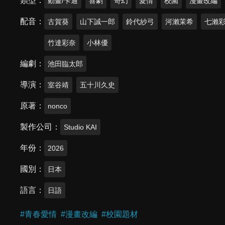
類型
動畫/卡通
喜劇
奇幻
愛情
校園
漫畫改編
配音
古賀葵
山下誠一郎
鈴代紗弓
河瀨茉希
七瀨
竹達彩奈
小林優
編劇
池田臨太郎
導演
室谷靖
五十川久史
原著
nonco
製作公司
Studio KAI
年份
2026
國別
日本
語言
日語
#
青春愛情
#
漫畫改編
#
校園題材