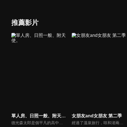
推薦影片
單人房、日照一般、附天使。
女朋友and女朋友 第二季
德光森太郎是個平凡的高中男生，因父母工作關係目前一個人住。一天他的住處陽台上竟躺了個可愛女孩飛羽，她自稱是天使，奉神明之命來到人界學習人類相關之事！森太郎半信半疑…此外高中同學小紬似乎也對森太郎有意思，還說要做便當給他吃，打工的餐廳也有個可愛女生說想跟他做朋友！
經過了溫泉旅行，咲和渚兩人以對等的關係，繼續和直也過著腳踏兩條船的生活。加上奪走直也初吻的蜜莉卡，暗戀著直也的紫乃，迎來暑假的五人，戀情的舞台將轉往煙火大會、露營，以及沖繩——蜜莉卡的妹妹．理沙也將登場。