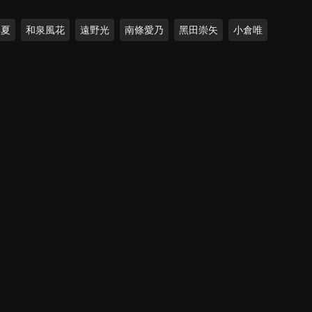
彩夏
和泉風花
遠野光
南條愛乃
黑田崇矢
小倉唯