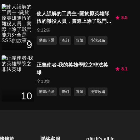
使人誤解的工房主~關於原英雄隊
8.5
伍的雜役人員，實際上除了戰鬥能
力外全是SSS的故事~
全12集
動畫/卡通
奇幻
冒險
小說改編
9
正義使者-我的英雄學院之非法英
8.1
雄
全13集
動畫/卡通
奇幻
冒險
漫畫改編
10
務條款
聯絡客服
ofiii lt’s all free