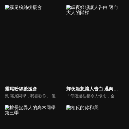
霧尾粉絲後援會
輝夜姬想讓人告白 邁向大人的階梯
致 霧尾同學，我喜歡你。 但我從來不知道， 喜歡上一個人，原來是這麼地痛苦。 我最喜歡你了，霧尾同學。 我想跟霧尾同學一起吃漢堡。 我想跟霧尾同學一起撐相合傘。 我想跟霧尾同學一起把盤子摔個痛快。 我想跟霧尾同學踏上尋找全身痣的旅程。 我想把遇見霧尾同學的那一天定為國定假日。 藍美與波，聊著自己喜歡的人——只屬於兩人的珍貴時光。 我原以為這樣的日常，會一直持續下去。 單向的心意連鎖，正在改變我們的日常。
「每段過往都令人懷念，全都是無可取代的寶貴回憶。」秀知院學園是秀才雲集的菁英學校，在學生會中擔任學生會副會長・四宮輝夜遇見了學生會長・白銀御行。兩人歷經漫長的戀愛頭腦戰，最後終於開始交往……。時光流逝，輝夜獨自在房內翻閱相簿。相簿內都是她與白銀及秀知院學園的夥伴們一起度過的回憶照片。沉浸在回憶之中的輝夜每翻過一頁，回憶就湧上她的心頭。