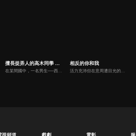
擅長捉弄人的高木同學 第三季
相反的你和我
在某間國中，一名男生──西片總是受到坐在隔壁的女生──高木捉弄。西片企圖想捉弄回去，卻總是被高木識破伎倆。西片每天都絞盡腦汁，想盡各種方法要讓高木嚇一大跳……是要攻其不備，還是要引誘其上鉤──微笑心動指數100%的「捉弄戰」，終於要進入最終回合了嗎……！？
活力充沛但在意周遭目光的鈴木，正在單戀勇於表達自己意見的文靜男子・谷同學。可是鈴木因為太在意周遭的目光，無法用平常心跟谷同學相處，總是亂搭話…某天鈴木終於鼓起勇氣，試著約谷同學一起回家，結果…！？
電視頻道
戲劇
電影
服