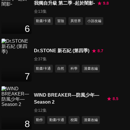
我獨自升級 第二季 -起於闇影-
9.8
全13集
動畫/卡通
冒險
異世界
小說改編
6
Dr.STONE 新石紀 (第四季)
8.7
全37集
動畫/卡通
自然
科學
漫畫改編
7
WIND BREAKER—防風少年—
8.5
Season 2
全12集
動作
動畫/卡通
校園
漫畫改編
8