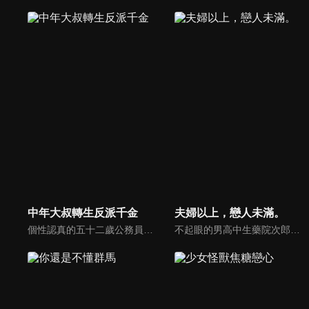
中年大叔轉生反派千金
夫婦以上，戀人未滿。
個性認真的五十二歲公務員．屯田林憲三郎因為交通意外而死去。……原以為如此。但當他醒來時，竟發現自己轉生來到女兒沉迷的女性向遊戲「魔法學園愛&魔獸」的世界！！他轉生成為妨礙遊戲主角安娜．多爾戀情的壞人大小姐格蕾絲．奧弗涅。格蕾絲=憲三郎本來打算像原本的格蕾絲一樣展現出身為壞人大小姐應有的風範。然而，他基於自身的經驗投向安娜的為人父母發言，加上將庶民的言行自動轉換為優雅舉止的【優雅變換】，卻使旁人對他的評價大幅上升！而且他甚至還在不經意的情況下跟遊戲攻略對象的帥哥們瘋狂立flag！？在異世界求生所需的武器是劍！？魔法！？不對，是透過社會經歷培養出的大叔技能！！由中年大叔×異世界轉生×壞人大小姐的組合為您帶來的溫馨喜劇，隆重開幕！
不起眼的男高中生藥院次郎，因為夫妻實習課程，和絕對不會扯上關係的同班同學，美少女辣妹渡邊星一起生活。兩人對彼此的第一印象超差，邊緣人和風雲人物根本合不來，更重要的是刺激太強烈了！泡完澡後的偶發事件，讓兩人突然緊貼在一起！？儘管很煎熬，但次郎依舊忍住不去在意…。「我們認真地試著扮演夫妻吧」，彼此另有心上人的次郎和星，為了得到交換搭檔的權利，決定認真扮演夫妻。然而，酸酸甜甜的夫妻生活讓兩人開始在意對方，也漸漸了解彼此的魅力。比“戀人”還要刺激的，辣妹和沒女人緣男生的夫妻家家酒即將開始！