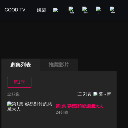
GOOD TV
娛樂
美食旅遊
新聞政論
汽車
劇集列表
推薦影片
第1季
全12集
列表
舊→新
第1集 容易對付的惡魔大人
24
分鐘