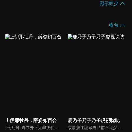
顯示較少
收合
上伊那牡丹，醉姿如百合
鹿乃子乃子乃子虎視眈眈
上伊那牡丹在升上大學後住進了學生宿舍。當她與宿舍成員一同前往秩父參加芝櫻祭時，在長椅上看見了獨自喝著酒的舍監・礪波伊吹。伊吹那副把Highball喝得格外美味的模樣吸引了牡丹，讓她忍不住心想：「我也想喝喝看。」於是，她人生第一次嘗試了喝酒。在體會到酒的美味後，牡丹開始和宿舍的夥伴們一起享受燒酒、葡萄酒、威士忌等各式酒類，感情也逐漸加深。另一方面，因過去的經歷而執著於「一個人喝酒」的伊吹，在與總是開心、看起來喝得很滿足的牡丹相處的過程中，也逐漸開始想和她一起喝酒……
故事描述隱藏自己前不良少女身分的愉快度過高中生活的資優生虎視虎子,某日救下了一名鹿角掛在電線上的神祕少女「鹿乃子乃子(鹿乃子のこ)」,沒想到這名少女居然是班上新來的轉學生?!荒誕的校園爆笑故事就此展開。