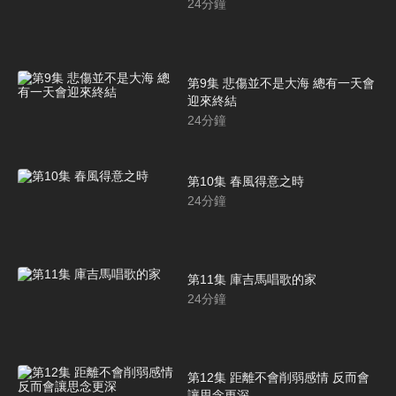
24
分鐘
第9集 悲傷並不是大海 總有一天會
迎來終結
24
分鐘
第10集 春風得意之時
24
分鐘
第11集 庫吉馬唱歌的家
24
分鐘
第12集 距離不會削弱感情 反而會
讓思念更深