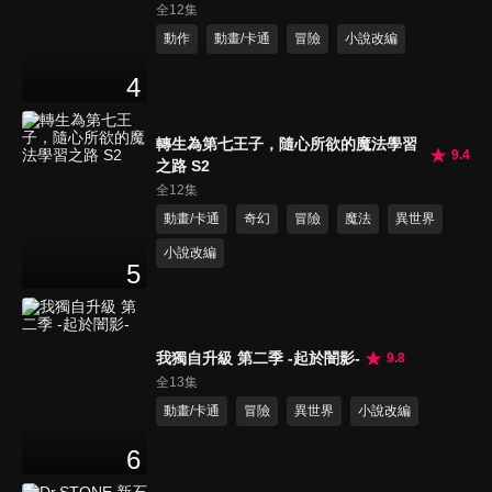
全12集
動作
動畫/卡通
冒險
小說改編
4
轉生為第七王子，隨心所欲的魔法學習
9.4
之路 S2
全12集
動畫/卡通
奇幻
冒險
魔法
異世界
小說改編
5
我獨自升級 第二季 -起於闇影-
9.8
全13集
動畫/卡通
冒險
異世界
小說改編
6