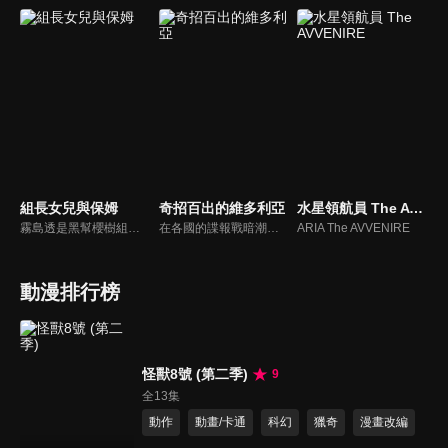
組長女兒與保姆
奇招百出的維多利亞
水星領航員 The AVVENIRE
霧島透是黑幫櫻樹組的若頭，對敵人從不手下留情，人稱「櫻樹組的惡魔」。有一天，櫻樹組組長一彥命令霧島擔任他女兒八重花的照料專員。
在各國的諜報戰暗潮洶湧的這個時代，哈格爾王國的諜報員克蘿伊憑藉自己出類拔萃的喬裝術和體術，每天完成一項又一項的任務，再艱難的任務都難不倒她，然而受到上司背叛之後，她突然從組織中銷聲匿跡，其實克蘿伊一直在籌劃自己的第二人生，她想以鄰國艾許伯里王國一般市民的身分，用維多利亞這個名字展開自己夢寐以求的「普通（幸福）」人生。
ARIA The AVVENIRE
動漫排行榜
怪獸8號 (第二季)
9
全13集
動作
動畫/卡通
科幻
獵奇
漫畫改編