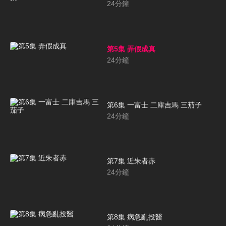
24
分鐘
第5集 弄假成真
24
分鐘
第6集 一富士 二庫吉馬 三茄子
24
分鐘
第7集 近朱者赤
24
分鐘
第8集 病急亂投醫