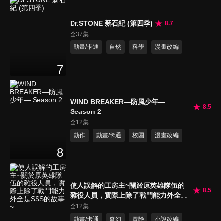
Dr.STONE 新石紀 (第四季)
8.7
全37集
動畫/卡通
自然
科學
漫畫改編
7
WIND BREAKER—防風少年—
8.5
Season 2
全12集
動作
動畫/卡通
校園
漫畫改編
8
使人誤解的工房主~關於原英雄隊伍的
8.5
雜役人員，實際上除了戰鬥能力外全是
SSS的故事~
全12集
動畫/卡通
奇幻
冒險
小說改編