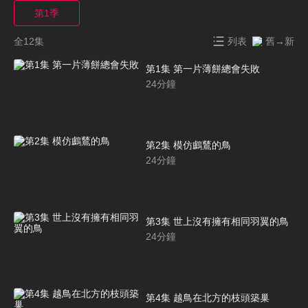
第1季
全12集
列表
舊→新
第1集 第一片薄餅總會失敗
24
分鐘
第2集 模仿鸕鶿的鳥
24
分鐘
第3集 世上沒有擁有相同羽翼的鳥
24
分鐘
第4集 越鳥在北方的枝頭築巢