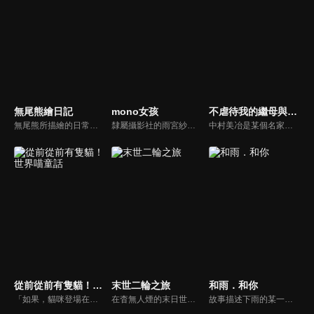
無尾熊繪日記
mono女孩
不虐待我的繼母與繼姐
無尾熊所描繪的日常，是如此溫柔而溫暖。或許是因失敗而沮喪，或許是因事情順利而歡喜，雖然每一件發生的事情都微不足道。但無論是成功的一天、不順利的一天，特別的紀念日，還是平凡無奇的日常，每一天都值得珍惜。今天是美好的一天，明天也會是美好的一天。在社群媒體上大受歡迎的《無尾熊繪日記》終於確定改編為網路動畫！
隸屬攝影社的雨宮紗月，在學姐畢業後失去了拍攝的動力，在友人霧山杏的鼓舞下買了新相機來嘗試不一樣的拍攝手法，並且遇上了正為漫畫題材而苦惱的漫畫家，紀錄旅行軌跡的爽朗機車騎士，以及性格特立的電影研究社社員，開始了一行人在山梨的攝影與取材之旅。
中村美冶是某個名家的庶女，她與母親兩人過著貧困卻幸福的日子。然而某一天，她最愛的母親過世，她也因此被接回了本家鴻藏家。而在那裡等待著美冶的，是繼母昭瑠，以及繼姐茉里香與愛里沙。『繼母和繼姐們肯定很厭惡妾室的孩子……不管會被怎麼對待都放馬過來吧！』雖然美冶已經做好了心理準備，但本該令人畏懼的繼母和繼姐們……居然「完全不虐待我」！？既溫柔又溫暖，與新家人共度的日子將治癒你的心。溫馨的反差喜劇現在開幕！
從前從前有隻貓！世界喵童話
末世二輪之旅
和雨．和你
「如果，貓咪登場在那個故事裡……？」當貓咪加入眾所皆知的昔日傳說與童話，滿滿療癒卻又超現實的新展開就此展開……！？虎斑、橘貓、三花到白貓，多采多姿的貓 × 昔話，必定療癒全人類！可愛貓咪喜劇，即刻開演！
在杳無人煙的末日世界裡，少女優子和愛里踏上了旅程。她們獨享著名勝風景，盡情拍攝，在綠意盎然的城市裡露營。兩個人共騎越野摩托車，在旅途中不用擔心塞車，也不會被紅綠燈擋下，享受著前所未有的自由騎行之旅！「既然世界都已經毀滅了，那就騎上摩托車去旅行吧！」
故事描述下雨的某一天，外表看起來酷酷的OL，在路邊撿到了一隻……會寫字、用手寫大字報自稱是「狗」的貍貓。儘管在所有人眼中，包括OL的父親與獸醫師都看出了這不是狗，貍貓也使盡渾身解數掩飾（？）自己的身分，OL卻始終對於「牠是狗」這件事深信不疑。就這樣聰明的狸貓，幫陰沉又孤僻的OL增添了更多生活情趣，日子開始變得熱鬧許多──