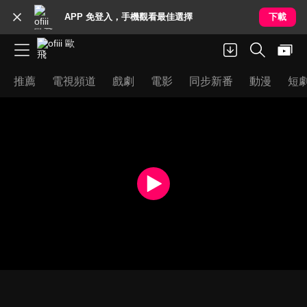
APP 免登入，手機觀看最佳選擇
下載
推薦
電視頻道
戲劇
電影
同步新番
動漫
短