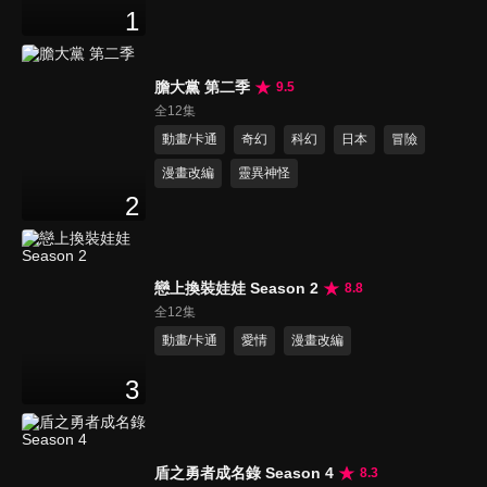
1
膽大黨 第二季
9.5
全12集
動畫/卡通
奇幻
科幻
日本
冒險
漫畫改編
靈異神怪
2
戀上換裝娃娃 Season 2
8.8
全12集
動畫/卡通
愛情
漫畫改編
3
盾之勇者成名錄 Season 4
8.3