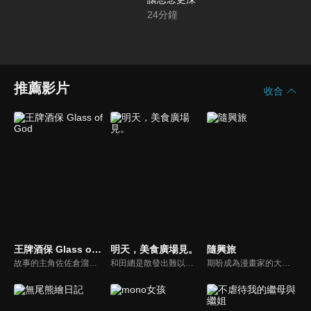
24
分鐘
推薦影片
收合
王牌酒保 Glass of God
明天，美食廣場見。
隨興旅
故事的主角佐佐倉溜是任職於東京銀座「伊甸園」高級酒吧的一位調酒師，也就是俗稱的酒保。光顧這家酒吧的大多是生活有品味的成功人士，大家都因為佐佐倉溜出眾的調酒技術，送給他一個「神之酒杯」的雅號。就在這樣一個格調高雅的酒吧中發生的人生故事，沒有激烈的肢體衝突，沒有跌宕的劇情鋪墊。讀者和觀眾感受到的是調酒師高超的技藝以及人生哲學。
和田總是散發出難以親近的氛圍，而山本則因為辣妹風格的外表令人畏懼，兩人在班上各自總是獨來獨往。他們倆就讀不同的高中，卻幾乎每天都會在購物中心的美食廣場碰面。也不是特別要做什麼，就只是聊些瑣事，時而歡笑、時而哭泣、偶爾生氣……如此度過無所事事的時光。要不要稍微偷窺一下，這兩人輕鬆自在的放學時光呢？
期盼成為漫畫家的大學生——鈴森千花，雖然獲得新人獎，卻為了遲遲無法獲得連載機會而苦惱。於是，她萌生了「好想去旅行」的念頭，並且在社群網站上隨性地舉辦了旅行地點的票選活動。沒想到投票人數多到超乎想像，搞得自己下不了台階！然而，她自身是真的擁有想去旅行的心情。既然如此，她便下定決心要依靠問卷的結果，來一場毫無計畫的隨機旅行！