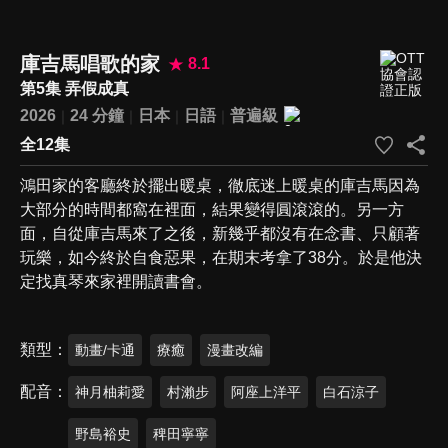
庫吉馬唱歌的家
8.1
第5集 弄假成真
2026
24 分鐘
日本
日語
普遍級
全12集
鴻田家的客廳終於擺出暖桌，徹底迷上暖桌的庫吉馬因為
大部分的時間都窩在裡面，結果變得圓滾滾的。另一方
面，自從庫吉馬來了之後，新幾乎都沒有在念書、只顧著
玩樂，如今終於自食惡果，在期末考拿了38分。於是他決
定找真琴來家裡開讀書會。
類型
動畫/卡通
療癒
漫畫改編
配音
神月柚莉愛
村瀨步
阿座上洋平
白石涼子
野島裕史
稗田寧寧