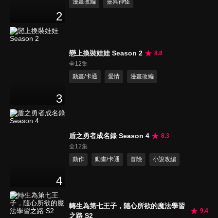
漫畫改編
靈異神怪
2
戀上換裝娃娃 Season 2
8.8
全12集
動畫/卡通
愛情
漫畫改編
3
盾之勇者成名錄 Season 4
8.3
全12集
動作
動畫/卡通
冒險
小說改編
4
轉生為第七王子，隨心所欲的魔法學習
9.4
之路 S2