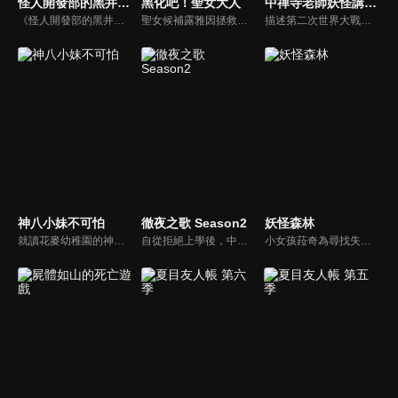
怪人開發部的黑井津小姐
黑化吧！聖女大人
中禪寺老師妖怪講義錄 解謎就交給老師
《怪人開發部的黑井津》是以邪惡組織「祕密結社阿卡斯提亞」為軸心，描述在開發怪獸部門擔任研究助理的黒井津燈香，時不時要基於上司臨時改變規格或者是提出無理要求後四處奔走，又得兼顧怪獸交期與預算無比煩惱的故事。
聖女候補露雅因拯救暗戀對象瀕死後，遭遇摯友與戀人的雙重背叛，因此引發心理轉變與復仇計畫。 主角在經歷信仰崩塌後，放棄治癒能力，轉而與二皇子結成同盟，共同揭露神殿背後的權力陰謀。
描述第二次世界大戰剛結束之後的東京，美戶川高中來了一位名叫中禪寺秋彥的國語老師。這位老師總是板著臉，而且不想跟學生親近，因此在學校裡，稍微造成話題。某天，學校出現了所謂的「圖書室的幽靈」，在看到這個幽靈的同學，嚇得不敢上學的時候，一位名叫日下部栞奈的女同學得知原來這個「幽靈」就是中禪寺老師，兩人就因此這樣認識了。而因為中禪寺具有優秀的推理能力，因此當栞奈遇到不可思議的事情時，都會來找中禪寺幫忙。
神八小妹不可怕
徹夜之歌 Season2
妖怪森林
就讀花麥幼稚園的神八小妹，其實擁有超強的靈能力。她在人們毫不知情的情況下，不斷把悄悄接近朋友和家人的「妖魔鬼怪」狠狠痛毆一頓、全部打飛。然而，她的言行卻得不到理解，還被當成問題兒童看待。但是，自從擔任班導的千枝老師知道了這個祕密之後，神八小妹在幼稚園的每一天，也開始出現了些許變化──接二連三冒出來的詭異、兇惡怪異們，今天也一樣，神八小妹的拳頭照樣炸裂開打！
自從拒絕上學後，中二少年夜守更就陷入失眠的狀態。因此他開始試著半夜跑出家門獨自在街上遊蕩。想不到在獨自出門的夜裡，他認識了美貌的吸血鬼．七草薺。在七草的帶領下，夜守體驗到夜遊的美好滋味，也因此讓他動了「想變成吸血鬼」的念頭。然而想要變成吸血鬼，單純被吸血是不行的。
小女孩菈奇為尋找失蹤的父親而闖進森林，卻遇到了魔神仔路達，並展開了一段奇幻的尋親之旅。菈奇和路達在探索的途中，遇到了許多潛藏在森林中的妖怪，有山臊、黑狗精、油蹄貓、地牛⋯⋯等，經歷了許多危機並互相幫忙，終於成為了互相信任的朋友。但是到了森林的深處，菈奇才發現魔神仔路達竟然只是為了抓交替？她該選擇相信朋友嗎？