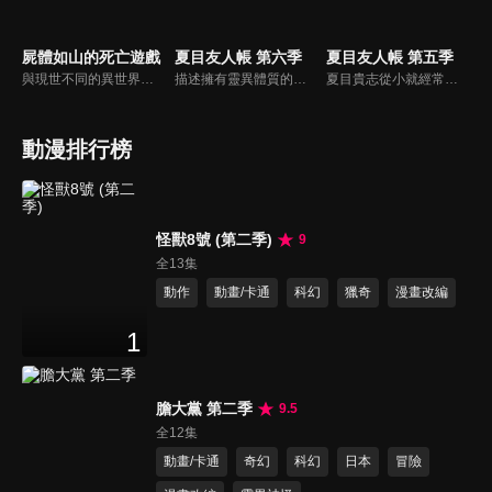
屍體如山的死亡遊戲
夏目友人帳 第六季
夏目友人帳 第五季
與現世不同的異世界——身經百戰的老兵「災厄殲滅者」賭上世界跟自身的存亡，在和稀代的死靈使「屍神殿」的較量中擊敗了對方。——隨後，舞台轉移到了新宿。衝擊性的異世界轉生黑暗幻想故事，開幕！！
描述擁有靈異體質的高中生夏目，能看見別人所看不到的。當他得到祖母的遺物「友人帳」之後，開始有各式各樣的妖怪找上門。 夏目在得知事情原委之後，決定要將友人帳上的名字一一還給妖怪們。而也想要拿到友人帳的妖怪貓咪老師，則自願當保鑣，保護夏目和友人帳，共同踏上妖怪之旅。
夏目貴志從小就經常看到怪東西，也就是人類俗稱的妖怪。夏目一直以來備受其擾，自從搬到遠房親戚塔子阿姨的家後，與妖怪們的互動居然愈來愈多。無意間，夏目得到一本由外婆留下的妖怪名冊，並且常常聽到「夏目大人，請把名字還給我吧！」，為了取回友人帳裡的名字，妖怪們總是日以繼夜的前來…
動漫排行榜
怪獸8號 (第二季)
9
全13集
動作
動畫/卡通
科幻
獵奇
漫畫改編
1
膽大黨 第二季
9.5
全12集
動畫/卡通
奇幻
科幻
日本
冒險