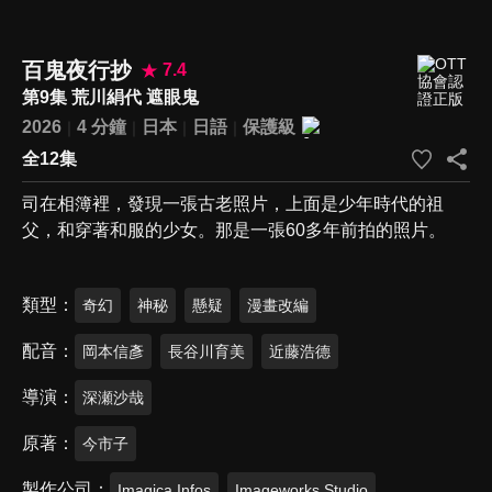
百鬼夜行抄
7.4
第9集 荒川絹代 遮眼鬼
2026
4 分鐘
日本
日語
保護級
全12集
司在相簿裡，發現一張古老照片，上面是少年時代的祖
父，和穿著和服的少女。那是一張60多年前拍的照片。
類型
奇幻
神秘
懸疑
漫畫改編
配音
岡本信彥
長谷川育美
近藤浩德
導演
深瀬沙哉
原著
今市子
製作公司
Imagica Infos
Imageworks Studio