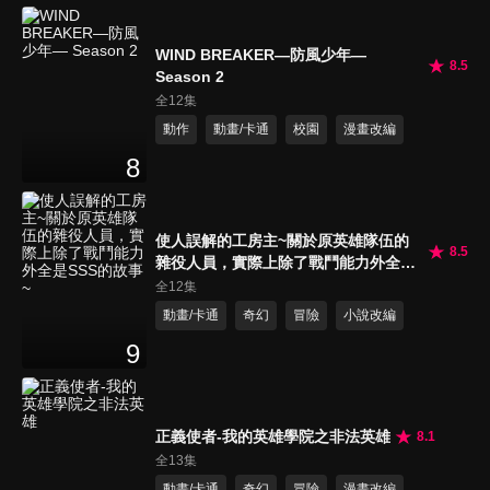
WIND BREAKER—防風少年—
8.5
Season 2
全12集
動作
動畫/卡通
校園
漫畫改編
8
使人誤解的工房主~關於原英雄隊伍的
8.5
雜役人員，實際上除了戰鬥能力外全是
SSS的故事~
全12集
動畫/卡通
奇幻
冒險
小說改編
9
正義使者-我的英雄學院之非法英雄
8.1
全13集
動畫/卡通
奇幻
冒險
漫畫改編