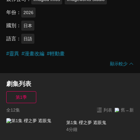
年份
2026
國別
日本
語言
日語
#
靈異
#
漫畫改編
#
輕動畫
顯示較少
劇集列表
第1季
全12集
列表
舊→新
第1集 櫻之夢 遮眼鬼
4
分鐘