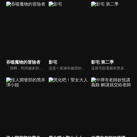
吞噬魔物的冒險者
影宅
影宅 第二季
「我啊，吃掉越多的魔物，就會變得越強大！」魯德是一名E級冒險者，他所擁有的唯一技能「狀態異常無效化」，是個僅能在充滿瘴氣的迷宮中採集藥草、派不上大用場的微妙能力。由於戰鬥能力幾乎為零，他甚至被冒險者同伴們戲稱為「瘴氣搜刮者」。為了打破現狀，魯德決定挑戰新的迷宮，卻遭到夥伴背叛而陷入絕境。在物資耗盡的絕境中，他下定決心做出被視為禁忌的行為——吞食魔物的肉。自此，魯德憑藉著不斷吞噬魔物、以此獲取全新技能的逆襲傳奇，正式拉開序幕！
這是一座擁有祕密的宅邸——聳立在懸崖上的巨大宅邸——「影宅」裡頭住著模仿貴族舉止，沒有臉的一族人「影家人」。以及他們的「臉」，負責服侍影家人的「活人偶」。某天，一名「活人偶」來到「影家」一族的少女凱特身邊，就此展開「影子」與「人偶」之間不可思議的日常生活。世界奇妙的哥德式懸疑故事，終於迎來動畫版！
這座宅邸還藏有更多的秘密———結束「公開亮相」後，凱特、艾蜜莉可以及同期的三組成為成人開始了新生活。「影宅」的謎題尚未解明，兒童棟卻發生了新事件。遭到戴星者懷疑為叛徒的凱特與艾蜜莉可一同開始追查嫌犯——長袍神祕人的真實身分。究竟神秘人的真正目的是什麼……？