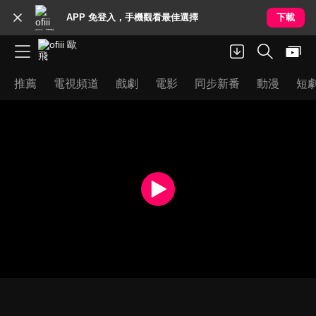
APP 免登入，手機觀看最佳選擇
下載
推薦
電視頻道
戲劇
電影
同步新番
動漫
短