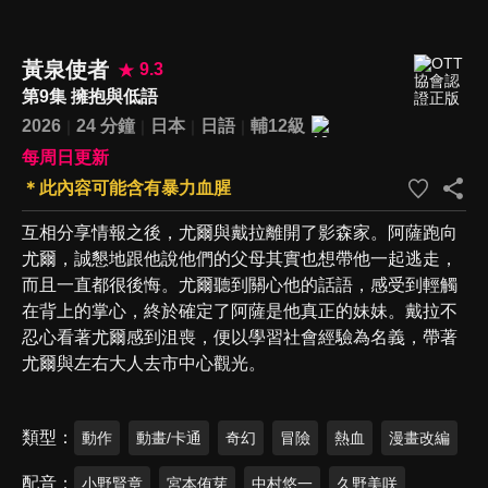
黃泉使者
9.3
第9集 擁抱與低語
2026
24 分鐘
日本
日語
輔12級
每周日更新
＊此內容可能含有暴力血腥
互相分享情報之後，尤爾與戴拉離開了影森家。阿薩跑向
尤爾，誠懇地跟他說他們的父母其實也想帶他一起逃走，
而且一直都很後悔。尤爾聽到關心他的話語，感受到輕觸
在背上的掌心，終於確定了阿薩是他真正的妹妹。戴拉不
忍心看著尤爾感到沮喪，便以學習社會經驗為名義，帶著
尤爾與左右大人去市中心觀光。
類型
動作
動畫/卡通
奇幻
冒險
熱血
漫畫改編
配音
小野賢章
宮本侑芽
中村悠一
久野美咲