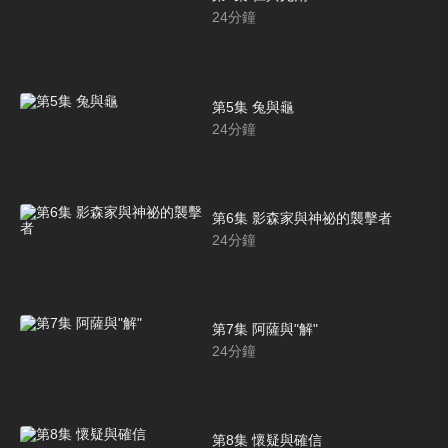
24
分鐘
第5集 兔與龜
24
分鐘
第6集 影森家與神祕的襲擊者
24
分鐘
第7集 阿薩與"解"
24
分鐘
第8集 懷疑與確信