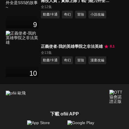
雜役人員，實際上除了戰鬥能力外全是
SSS的故事~
全12集
動畫/卡通
奇幻
冒險
小說改編
9
正義使者-我的英雄學院之非法英雄
8.1
全13集
動畫/卡通
奇幻
冒險
漫畫改編
10
下載 ofiii APP