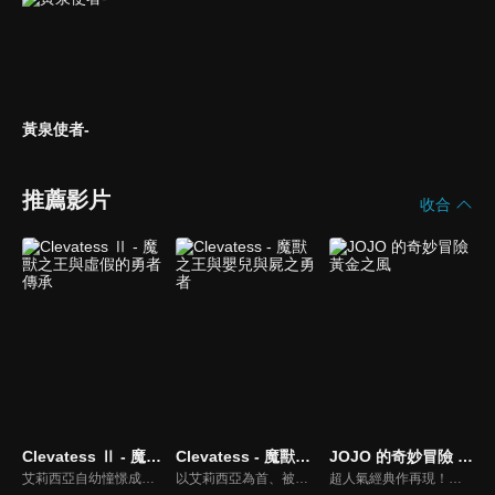
黃泉使者-
推薦影片
收合
Clevatess Ⅱ - 魔獸之王與虛假的勇者傳承
Clevatess - 魔獸之王與嬰兒與屍之勇者
JOJO 的奇妙冒險 黃金之風
艾莉西亞自幼憧憬成為勇者，成為了由國王所選出的 13 名勇者之一。勇者們帶著傳說之劍，前往討伐魔獸王克雷巴特斯。然而他們的魯莽，卻意外引發了可能讓整個艾多西亞大陸的人族滅絕的最大危機。而世界僅存的希望，竟然是託付給魔獸王的一名嬰兒...... 第二季將接續第一季的發展，繼續講述魔獸王克雷巴特斯與這名人族嬰兒在充滿陰謀與危機的世界中，所展開的黑暗冒險與史詩篇章。
以艾莉西亞為首、被王所選上的勇者一行人，因為討伐魔獸王克雷巴特斯失利，因此陷入了危機。就在世界滅亡之際，所有人的希望託付到了一名嬰兒手上。
超人氣經典作再現！喬魯諾喬巴是喬斯達家的宿敵迪奧之子，繼承了迪奧的血脈。喬魯諾幼年時期曾受到迫害，那時他救了一個流氓，因為對方不忘恩義，讓他的心靈不再扭曲，開始嚮往成為一名「流氓巨星」。喬魯諾到了15歲，與流氓組織「帕希諾」發生糾紛，成為他們追殺的對象…