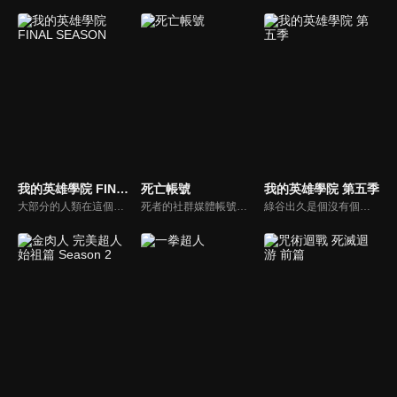
我的英雄學院 FINAL SEASON
死亡帳號
我的英雄學院 第五季
大部分的人類在這個時代裡都擁有名為「個性」的力量，但有力量之人卻不一定都屬於正義的一方。只要邪惡出現的地方，必定會有英雄挺身而出拯救眾人。一名天生沒有力量的少年——綠谷出久從小夢想成為英雄，沒有力量的他能實現自己的夢想嗎？雖然困難重重，少年卻依舊不放棄，朝著自己的目標勇往前進。
死者的社群媒體帳號會怎樣的呢？那些帶著未完成心願的亡者帳號──Dead Account──最終會以數位幽靈，也就是所謂的「幽靈帳號」，在現世復甦……。緣城蒼吏為了替妹妹緋里籌措醫藥費，每天都以炎上系直播主「煽火蘋果」的身分進行直播活動。然而，在某個契機之下覺醒了電能的緣城，被帶往流傳著各種可疑傳聞的「彌電學園」。那是一所隨著網際網路普及、專門驅除數位化幽靈，並培養新時代靈媒師的學校！燃燒、擊碎並祓除──現代化的除靈戰鬥就此展開！
綠谷出久是個沒有個性的少年，但他仍憧憬並渴望成為英雄，也期望自己能進入培育英雄的菁英學校雄英高校就讀。但周圍的人都不看好沒有個性的他能成為英雄，讓他總是在他人的嘲笑與輕視中度過。直到他遇上了自己最仰慕的英雄，被人稱為「和平的象徵」的歐爾麥特，他的夢想將因此獲得會化為現實的可能性。