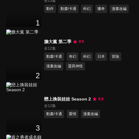
全13集
動作
動畫/卡通
科幻
獵奇
漫畫改編
1
膽大黨 第二季
9.5
全12集
動畫/卡通
奇幻
科幻
日本
冒險
漫畫改編
靈異神怪
2
戀上換裝娃娃 Season 2
8.8
全12集
動畫/卡通
愛情
漫畫改編
3