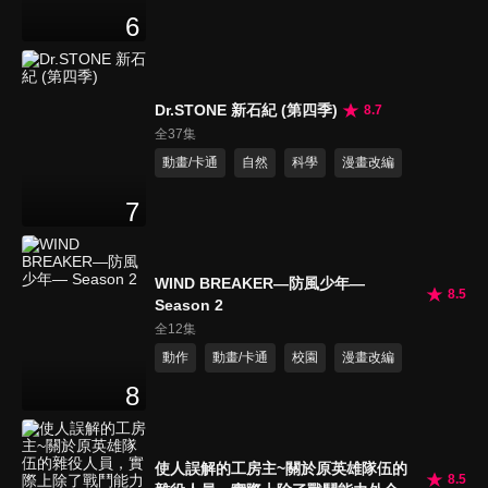
6
Dr.STONE 新石紀 (第四季)
8.7
全37集
動畫/卡通
自然
科學
漫畫改編
7
WIND BREAKER—防風少年—
8.5
Season 2
全12集
動作
動畫/卡通
校園
漫畫改編
8
使人誤解的工房主~關於原英雄隊伍的
8.5