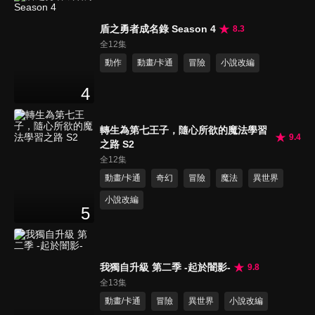
盾之勇者成名錄 Season 4
8.3
全12集
動作
動畫/卡通
冒險
小說改編
4
轉生為第七王子，隨心所欲的魔法學習
9.4
之路 S2
全12集
動畫/卡通
奇幻
冒險
魔法
異世界
小說改編
5
我獨自升級 第二季 -起於闇影-
9.8
全13集
動畫/卡通
冒險
異世界
小說改編