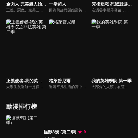
金肉人 完美超人始祖篇 Season 2
一拳超人
咒術迴戰 死滅迴游 前篇
正義、惡魔、完美三大陣營的超人，在歷經多年的爭鬥之後，共同締結三屬性超人互不侵犯條約，整個宇宙終於迎來真正的和平.....結局本應該如此。然而，完美超人軍精英部隊“完美・無量大數軍”為了撤銷條約，發動神秘襲擊。面對突如其來的情況，缺乏主力的正義超人軍陣營，僅有金肉人以及泰利人能夠參戰，此時水牛人率領過往的宿敵・惡魔七超人，突然驚喜現身宣布參戰，並且在世界各地展開激烈的團隊對抗戰！但是，那些自稱“真正的完美超人”的人，力量強大無比，正義＆惡魔陣營接連出現死傷者！？此外，無量大數軍的第二部隊也抵達地球，抵抗的戰力恐後繼無力......所幸，眾人期待已久的正義超人軍主力軍團羅賓假面、拉麵人、布羅肯Jr.、戰爭人及時出現了！激烈的第二輪團隊對抗戰即將拉開序幕！！
因為興趣而開始當英雄的男人——埼玉。在經過三年特訓之後，他得到了無敵的力量。然而，他實在是強過了頭，所以無論多厲害的對手，都被他一拳解決。「絕對強勢的力量，實在是很無聊。」在這種普通熱血的最強英雄面前，今天也出現新的敵蹤。今天可以讓他拿出認真的態度嗎！？
在澀谷事變落幕後，日本全國十個結界化為魔窟。加茂憲倫一派策動一場名為「死滅迴游」的殘酷生存遊戲，迫使眾多咒術師進入互相廝殺戰場。而在混亂之中，特級術師乙骨憂太將以死刑執行人的身份登場，並與主角虎杖悠仁正面對決。兩人同為五條悟的學生，皆背負詛咒，卻走上對立之路，他們之間的師兄弟對決。
正義使者-我的英雄學院之非法英雄 第二季
格萊普尼爾
我的英雄學院 第一季
大學生灰迴航一是個在學校遭到誤會排擠的邊緣人，「個性」也不出眾的他，最大的休閒活動就是晚上扮裝出外幫助路人，人稱「親切俠」！某一天他與地下偶像POP☆STEP遭到小混混糾纏，此時從天而降的不是NO.1英雄歐爾麥特，而是一個不知名的大叔‧鐵拳清道夫「手指虎」，從此航一便踏入了遊走於灰色地帶的「非法英雄業」！
過著平凡生活的高中男生・加賀谷修一，藏著一個秘密。那就是他擁有一種能變身成「狗狗布偶」的特殊能力。某一天，他利用這種能力，在火災現場救出了一個暈倒的少女。儘管沒有其他人看見，但是他的秘密卻被那名少女・青木紅愛發覺了。怪物的真實身份暴露之後，修一即將面對紅愛關於他身體秘密的盤問…
大部分的人類，在這個時代裡都擁有名為「個性」的力量，但有力量之人卻不一定都屬於正義的一方。只要邪惡出現的地方，必定會有英雄挺身而出拯救眾人。一名天生沒有力量的少年——綠谷出久從小就憧憬一位頂尖英雄，而他的夢想就是成為偉大的英雄，可是，沒有力量的他能實現自己的夢想嗎？
動漫排行榜
怪獸8號 (第二季)
9