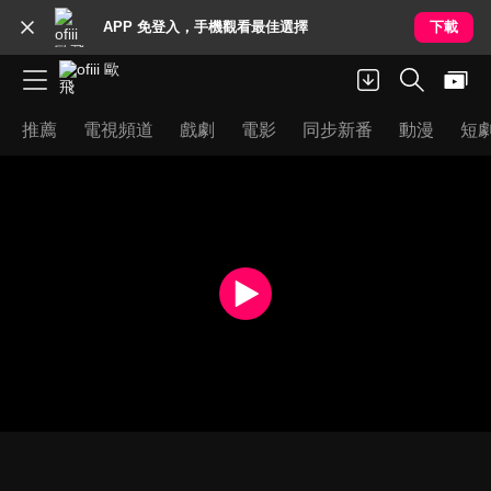
APP 免登入，手機觀看最佳選擇
下載
推薦
電視頻道
戲劇
電影
同步新番
動漫
短