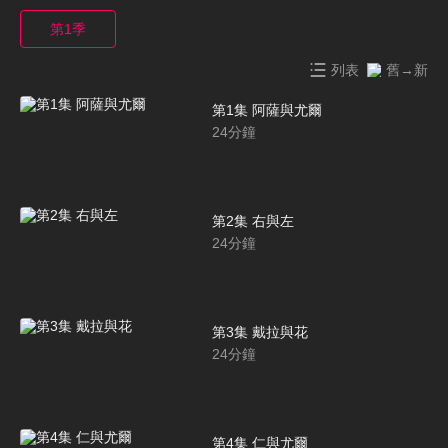
第1季
列表
舊→新
第1集 阿薩與尤爾
24
分鐘
第2集 右與左
24
分鐘
第3集 戴拉與花
24
分鐘
第4集 仁與尤爾