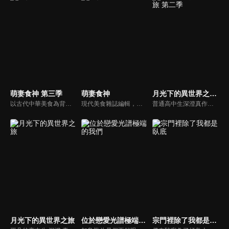
萌妻食神 第三季
萌妻食神
月光下的異世界之旅 第二季
以古代中華美食為背景，講述穿越到古代懷宋年間，憑藉精湛廚藝的女主角葉佳瑤，坐穩主廚的位置。試煉與考驗都給葉佳瑤帶來了不少的麻煩，但她都用真誠的廚藝與情感去一一化解難題。同時，面對夏淳于，葉佳瑤也在努力尋找內心中的答案。
現代美食雜誌編輯，出身廚藝世家的葉佳瑤穿越到古代懷宋年間。被綁匪綁到了黑風寨，甚至被逼迫嫁給了黑風寨主當家——夏淳于。經過了種種的磨練與苦難後，且看佳瑤如何憑藉高超廚藝成為金陵飲食界的霸主，徹底征服天下人的胃。
普通高中生深澄真作為勇者被召喚到異世界，但被女神嫌太醜，不只被剝奪勇者的名號，還被丟棄荒野。但有著與人外生物溝通、識別文字能力的真，被月讀神授予加護後變得更強，在異世界大放異彩...
月光下的異世界之旅
位於戀愛光譜極端的我們
宗門裡除了我都是臥底