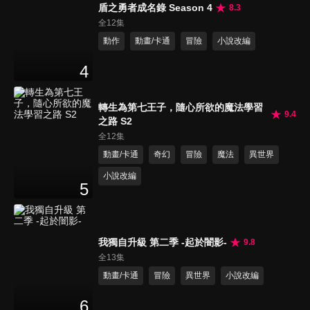
盾之勇者成名錄 Season 4
8.3
全12集
動作
動畫/卡通
冒險
小說改編
4
轉生為第七王子，隨心所欲的魔法學習
9.4
之路 S2
全12集
動畫/卡通
奇幻
冒險
魔法
異世界
小說改編
5
我獨自升級 第二季 -起於闇影-
9.8
全13集
動畫/卡通
冒險
異世界
小說改編
6