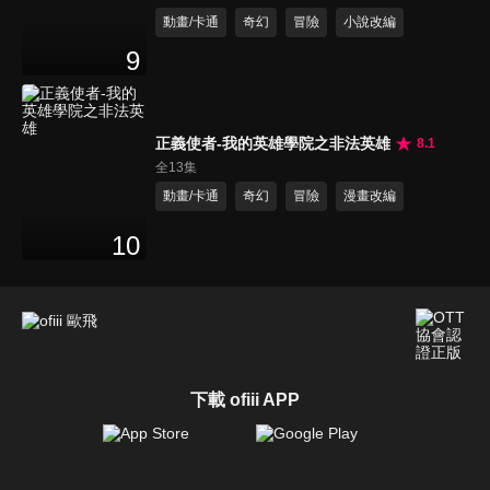
動畫/卡通
奇幻
冒險
小說改編
9
正義使者-我的英雄學院之非法英雄
8.1
全13集
動畫/卡通
奇幻
冒險
漫畫改編
10
下載 ofiii APP