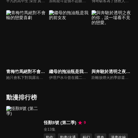
平凡的高中生 深澄 真，因為某件事而以 "勇者" 之名被召喚到異世界。但是那個世界的女神卻以「臉長的太醜」的原因所漫罵，因而馬上被剝奪 "勇者" 的稱號，並且被丟飛到最遙遠的荒野中。徬徨於荒野之中的 真 在那裡遇到的是 龍、蜘蛛、食人鬼或是矮人等各式各樣的種族。
加島龍斗是個不起眼的邊緣人，16年來都沒交過女朋友。而龍斗憧憬的對象，白河月愛（露娜）是全學年最正的美少女辣妹，戀愛經驗也很豐富。龍斗本來覺得能夠在遠處欣賞她就足夠了……兩人卻意外開始交往了！？
傳奇駭客為了拯救人類被系統AI追殺身亡，意外成為異界第一宗門的宗主，但為了應對宗內全是臥底的局面和隨身而來的系統危機，陳寧只想低調地再觀望看看。但如錐處囊中，縱使他冷面無雙心系世人，也是萬花叢中过，朵朵都沾身，最後在系統代理人姜雀的幫助下，陳寧王霸之軀一抖，敵我雙方納頭便拜！
青梅竹馬絕對不會輸的戀愛喜劇
繼母的拖油瓶是我的前女友
與奔馳於透明之夜的你，談一場看不見的戀愛。
她只會私下對我露出笑容。對方是得到芥見賞的現役女高中生作業可知白草！而且還是美少女！我丸末晴也知道身為普通高中生的自己配不上她！但是，我覺得自己應該……不，是絕對有機會！……才剛這麼覺得……就發現可知其實有男朋友!?
伊理戶水斗曾在國二到國三的時光交過名為綾井結女的女朋友。水斗如此形容他的初戀：「這個老天爺設下的陷阱。換言之就是命運。」後來因為彼此性格不合而在國中畢業時分手了。兩人本以為就這樣到此為止。為了避開對方而選擇沒甚麼人報考的私立名校，結果卻事與願違地雙雙考上同一高中。厄運到此還沒結束——因為各自的父母再婚，更成為彼此的家人。兩個星期前分手的前女友綾井結女，居然變成了同姓的家人伊理戶結女，與前女友成為家人的喜劇就此揭幕。
距離放煙火的季節還很久的四月，東京的夜晚。內向的大學生空野驅遇到了一名叫做冬月小春的女孩。她是一位相貌出眾的美女，而且還很愛笑，與自己截然不同──剛開始聊天時，驅對她抱持這樣的印象。只不過，她的眼睛看不見東西。即使如此她仍然每天到大學上課，對社團活動充滿興趣，也交到了朋友。她和自己不一樣，沒有放棄任何事物。──更沒有放棄放煙火的夢想。如今已經不再抱持偏見，不會質疑目盲的妳。等回過神時，我已經為了一直在身邊的妳而奔馳──
動漫排行榜
怪獸8號 (第二季)
9
全13集
動作
動畫/卡通
科幻
獵奇
漫畫改編