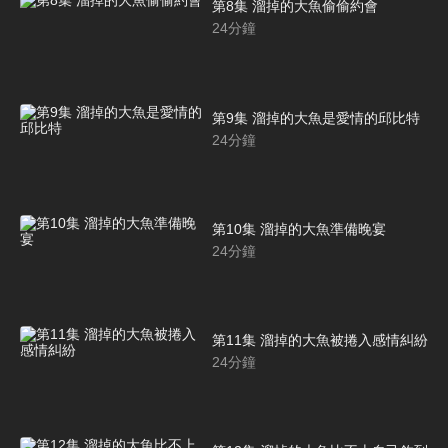
第8集 溜掉的大魚偷偷約會
24
分鐘
第9集 溜掉的大魚是愛情的邱比特
24
分鐘
第10集 溜掉的大魚準備晚宴
24
分鐘
第11集 溜掉的大魚被捲入感情糾紛
24
分鐘