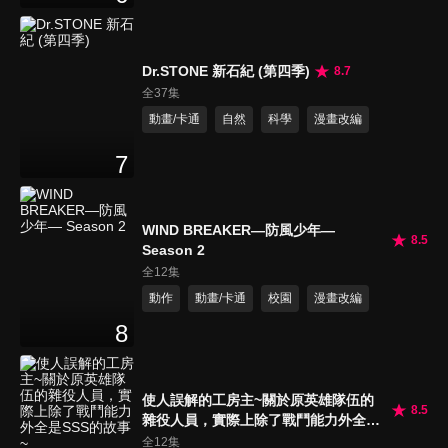
Dr.STONE 新石紀 (第四季)
8.7
全37集
動畫/卡通
自然
科學
漫畫改編
7
WIND BREAKER—防風少年—
8.5
Season 2
全12集
動作
動畫/卡通
校園
漫畫改編
8
使人誤解的工房主~關於原英雄隊伍的
8.5
雜役人員，實際上除了戰鬥能力外全是
SSS的故事~
全12集