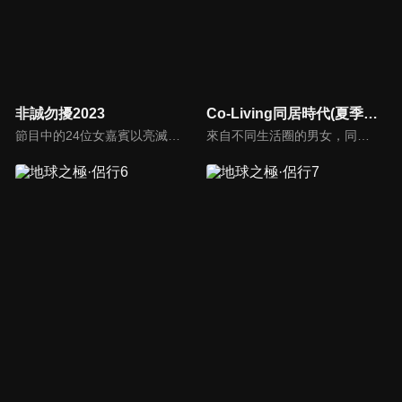
非誠勿擾2023
Co-Living同居時代(夏季篇)
節目中的24位女嘉賓以亮滅燈方式來決定男嘉賓的去留，透過「愛之請回答」、「愛之再判斷」、「愛之終決選」三個環節來決定男女嘉賓的速配成功。
來自不同生活圈的男女，同住一個屋簷下，究竟會發展出什麼樣的曖昧氛圍呢，快來看最甜蜜的實境秀！