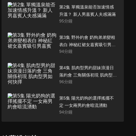
第2集 單獨溫泉能否加速情感
升溫？ 新人男嘉賓人夫感滿滿
95
分鐘
第3集 野外約會 奶狗弟弟變相
表白 神秘紅裙女嘉賓吸引男嘉
94
分鐘
賓
第4集 肌肉型男約甜妹浪漫日
落約會 三角關係初現 肌肉型男
96
分鐘
如何抉擇
第5集 陽光奶狗的選擇搖擺不
定 一女兩男約會暗流湧動
94
分鐘
第6集 浪漫晚宴 甜妹遭遇奶狗
「移情」？ 三角修羅場 戀綜言