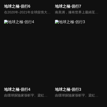
地球之極·侶行6
地球之極·侶行7
在2020年-2021年全球疫情大背景下，侶行夫婦張昕宇梁紅跨越歐亞大陸，在俄羅斯及東歐各國，關照普通人生，發現點滴希望。在戰事隨時可能激化的烏克蘭東部、被戰爭摧殘30多年的阿塞拜疆納卡地區、大轟炸後依然飽受折磨的塞爾維亞，張昕宇梁紅記錄下人們，在戰爭中追尋光明的故事。
南美洲，擁有世界上最綿亙曲折的山脈、最寬廣兇險的雨林，多樣的地形孕育了豐富的生活方式，這一次，270和梁紅從巴拿馬出發，縱貫南美洲，走到世界盡頭，收集到了各種各樣打動人心的故事。
地球之極·侶行4
地球之極·侶行3
由環球探險家張昕宇、梁紅「侶行夫婦」攜手，前往最高、最寒冷、最炎熱、最神秘等「地球之極」，走遍地球極致之地，見證人類偉大生存。這一段極地之旅，用真實的鏡頭語言，去記錄和講述了極端環境下人類的生存故事，有的是故土難離，有的不停挑戰著生存極限，無一不閃爍著充滿智慧的生活之光。
由環球探險家張昕宇、梁紅「侶行夫婦」攜手，前往最高、最寒冷、最炎熱、最神秘等「地球之極」，走遍地球極致之地，見證人類偉大生存。這一段極地之旅，用真實的鏡頭語言，去記錄和講述了極端環境下人類的生存故事，有的是故土難離，有的不停挑戰著生存極限，無一不閃爍著充滿智慧的生活之光。