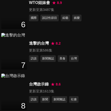
蓴？ 甜妹爆哭，型男心都化了
WTO姐妹會
8.9
96
分鐘
更新至第3487集
國際
談話性節目
綜藝
娛樂
第16集 心動告白～甜妹型男體
6
型差擁抱
96
分鐘
進擊的台灣
8.2
更新至第586集
訪談
新聞雜誌
美食
台灣
7
台灣啟示錄
8.6
更新至第1613集
訪談
新聞
新聞雜誌
社會
8