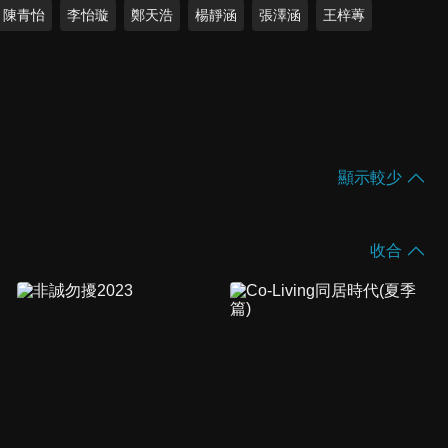
陳青怡
李怡璇
鄭天浩
楊靜涵
張澤涵
王梓蓴
顯示較少
收合