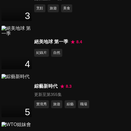
第11集 閨蜜助陣！女模特「考
烹飪
旅遊
美食
3
核」人氣男 男嘉賓情緒崩潰離
96
分鐘
場？
第12集 王梓蓴鄭天浩車內冷戰
絕美地球 第一季
8.4
愛意唱給你聽～弟弟感動御姐
94
分鐘
紀錄片
自然
4
第13集 甜妹自述秘密，型男超
心疼 包包公布秘密全員淚目
96
分鐘
綜藝新時代
8.3
更新至第355集
第14集 王梓蓴鄭天浩再生矛盾
96
分鐘
實境秀
旅遊
綜藝
職場
5
第15集 鄭天浩當眾表白王梓