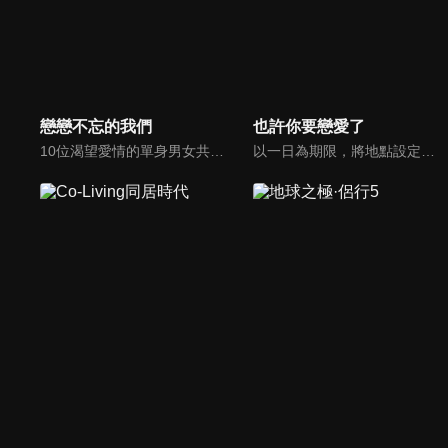
戀戀不忘的我們
也許你要戀愛了
10位渴望愛情的單身男女共同入住「戀戀小屋」，他們中某些人將與意難平的前任重逢，重新審視自己的感情需求，探索與前任復合或開啟新戀情的可能性，在愛與成長、遺憾與釋懷的交織中，尋找理想愛情歸宿。
以一日為期限，將地點設定為日常生活的三大場景，邀請男女嘉賓在此相聚認識並展開進一步瞭解；打破戀綜常見的觀察室模式，主理人張純燁將與「助力團」蕭敬騰、大張偉、蒲熠星、蔡國慶、王耀慶面對面見證男女嘉賓們的感情升溫，陪伴他們經歷情感上的甜蜜與失落。