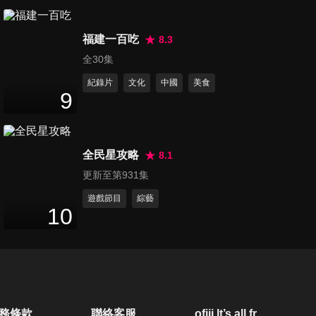
福建一百吃
8.3
全30集
紀錄片
文化
中國
美食
9
全民星攻略
8.1
更新至第931集
遊戲節目
綜藝
10
務條款
聯絡客服
ofiii lt’s all free