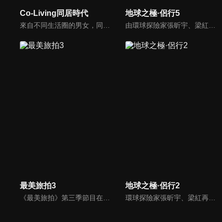
Co-Living同居時代
地球之極·侶行5
來自不同生活圈的男女，同住一個屋簷下，究竟會發展出什麼樣的曖昧氛圍呢，快來看最甜蜜的實境秀！
由環球探險家張昕宇、梁紅「侶行夫婦」攜手，前往最高、最寒冷、最炎熱、最神秘等「地球之極」，走遍地球極致之地，見證人類偉大生存。這一段極地之旅，用真實的鏡頭語言，去記錄和講述了極端環境下人類的生存故事，有的是故土難離，有的不停挑戰著生存極限，無一不閃爍著充滿智慧的生活之光。
最美旅拍3
地球之極·侶行2
《最美旅拍》第三季節目在第一、二季基礎上做了內容升級。藝人與福建當地理想生活家將有更深入的聯繫和互動，二者在共處中完成理想生活的講述。同時，兩位藝人將在本季節目中自制10期遊玩攻略，攻略更具實用性、可複製性，觀眾們可參照這些旅遊攻略，自助遊玩福建多地。
環球探險家張昕宇、梁紅再度出發，深入探索北美大陸。他們從北冰洋出發，一路向南跨越20000公里，目的地是北美最南端的加勒比海。這一路他們會看到人造雪崩、在阿拉斯加的極限條件下挑戰飛行、和全美唯一有擁有執照的採冰人一起採千年冰川、在美國駕駛一輛15噸、站起來有5米高的「變形金剛」。