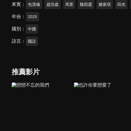
來賓
包潔儀
趙浩森
馬萱
魏雨霆
滕家琪
田杰
年份
2025
國別
中國
語言
國語
推薦影片