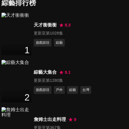
綜藝排行榜
94
分鐘
承旭emo了
第7集 約會中突發事件女生崩
天才衝衝衝
9.3
潰 三對甜蜜約會持續升溫
更新至第1028集
95
分鐘
遊戲節目
綜藝
1
第8集 矛盾升級 王梓蓴拒絕原
諒包包
92
分鐘
綜藝大集合
9.1
第9集 飛盤遊戲傳給心動的ta
更新至第1280集
張澤涵「壁咚」李怡璇 王梓蓴
遊戲節目
戶外
綜藝
台灣
94
分鐘
給包包拍照
2
第10集 王梓蓴自曝害怕和別人
爭吵
詹姆士出走料理
9
95
分鐘
更新至第367集