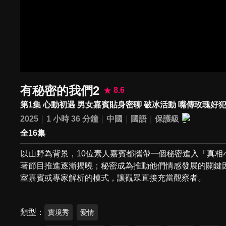
有秘密的我們2
8.6
第1集 心動初遇 男女嘉賓貼身密聊 破冰活動 嘴傳玫瑰好
2025
1 小時 36 分鐘
中國
國語
保護級
全16集
以山野為背景，10位素人嘉賓都攜帶一個秘密進入「真
著節目推進逐漸揭曉；秘密成為推動他們情感發展的關鍵
室嘉賓或專家解析的模式，讓觀眾直接充當觀察者。
類型
實境秀
愛情