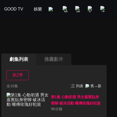
GOOD TV
娛樂
美食旅遊
新聞政論
汽車
劇集列表
推薦影片
第2季
全16集
列表
舊→新
第1集 心動初遇 男女嘉賓貼身
密聊 破冰活動 嘴傳玫瑰好犯規
96
分鐘