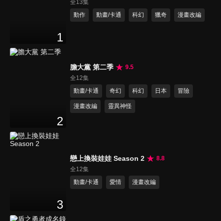
全13集
動作
動畫/卡通
科幻
獵奇
漫畫改編
1
膽大黨 第二季
9.5
全12集
動畫/卡通
奇幻
科幻
日本
冒險
漫畫改編
靈異神怪
2
戀上換裝娃娃 Season 2
8.8
全12集
動畫/卡通
愛情
漫畫改編
3