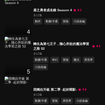
盾之勇者成名錄 Season 4
8.3
全12集
動作
動畫/卡通
冒險
小說改編
4
轉生為第七王子，隨心所欲的魔法學習
9.4
之路 S2
全12集
動畫/卡通
奇幻
冒險
魔法
異世界
小說改編
5
我獨自升級 第二季 -起於闇影-
9.8
全13集
動畫/卡通
冒險
異世界
小說改編