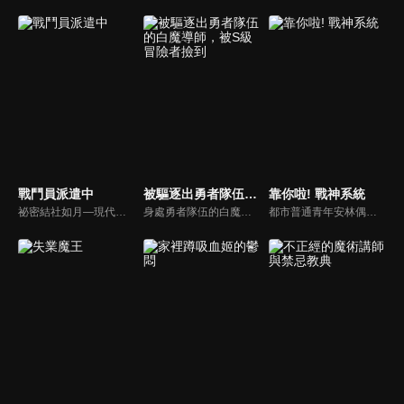
戰鬥員派遣中
被驅逐出勇者隊伍的白魔導師，被S級冒險者撿到
靠你啦! 戰神系統
祕密結社如月—現代地球上無人不知無人不曉的大企業，自稱邪惡組織並作惡多端，打倒英雄們，甚至達成征服世界的壯舉。然而，得手世界之後，就不再需要一大批戰鬥員了。為了解決裁員問題，如月的最高幹部們將宇宙視為新的侵略目標。「戰鬥員六號」與美少女型仿生機器人「如月愛麗絲」因此被派遣到環境跟地球接近的星球，然而當地的人卻正受到「魔王軍」的侵襲──
身處勇者隊伍的白魔導師洛伊德，在某日被隊伍用「我們不需要實力不足的白魔導師」為理由剔除了。失去工作的洛伊德，偶然與一組正在尋找白魔導師的S級冒險者隊伍相遇了。然而就在某次任務中，洛伊德意外發現自己具有規格外的強大支援魔法……
都市普通青年安林偶遇強大修行者，對方贈予他一套戰神系統，並把他送至靈界修練。初到靈界，資質平平的安林被辱為「最強關係戶」。為洗去污名，樂觀的安林在系統的幫助下，提高了修行功力，他還憑藉數次卓越表現，結交了一群出生入死的摯友，踏上了逆襲之路。