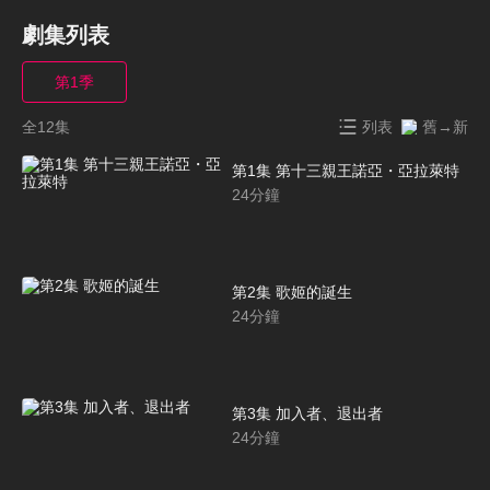
劇集列表
第1季
全12集
列表
舊→新
第1集 第十三親王諾亞・亞拉萊特
24
分鐘
第2集 歌姬的誕生
24
分鐘
第3集 加入者、退出者
24
分鐘