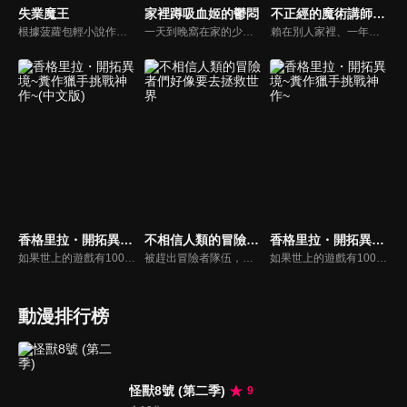
失業魔王
家裡蹲吸血姬的鬱悶
不正經的魔術講師與禁忌教典
根據菠蘿包輕小說作家業舞所著同名作品《失業魔王》改編，講述一位為了還債與尋找解除詛咒方法，一邊找工作一邊冒險的強大魔王，與同樣為了還債而一邊工作一邊冒險的菜鳥勇者，兩人雞飛狗跳的爆笑旅途。
一天到晚窩在家的少女黛拉可瑪莉，一覺醒來，居然被大力提拔成為帝國的將軍！而且可瑪莉率領的，還是一支以下犯上風氣盛行、嗜血又暴力的部隊。可瑪莉出生在吸血鬼名門世家，卻因討厭血而背負「三不」——「運動神經不行」、「身高不夠高」、「不能用魔法」。正當她走投無路時，她（應該要成為）心腹的女僕薇兒在這時建言：「請交給我吧。我一定會讓那些部下會錯意的！」靠著虛張聲勢和好運氣屢戰屢勝的可瑪莉，一部歡樂的幻想故事誕生！
賴在別人家裡、一年過著無職生活的 葛倫·雷達斯，在家主的強迫下到 阿爾扎諾帝國帝國魔術學院擔任兼職講師。但他假自習之名行打瞌睡之實，就算難得站上了講台，他也是直接把課本釘在黑板上。就在想早點辭職的心態下，被學生 西絲蒂娜·席貝爾提出了決鬥。結果令人遺憾地，葛倫以懸殊的差距吞下了敗戰……
香格里拉・開拓異境~糞作獵手挑戰神作~(中文版)
不相信人類的冒險者們好像要去拯救世界
香格里拉・開拓異境~糞作獵手挑戰神作~
如果世上的遊戲有100款神作，就有1000款糞作。這是深愛糞作也為糞作所鍾愛的男人「陽務樂郎」挑戰與糞作完全極端的神作「香格里拉．開拓異境」的故事。以每個人都有過的遊戲體驗描寫全新感覺的奇幻故事，讓沉浸在過去回憶的大人們＆活在先進科技中的年輕人。
被趕出冒險者隊伍，又被女友欺騙的落魄輕戰士尼克，來到了一間酒館，像是要把一切煩心事都拋到九霄雲外似地猛灌酒。「人類什麼的能信個屁啊！！！！」焦躁和不滿不由自主地脫口而出。本該是只屬於自己的這股情緒，卻有四個人同時發出了相同聲音。各自懷著創傷，屬於他們的正宗冒險即將開幕！
如果世上的遊戲有100款神作，就有1000款糞作。這是深愛糞作也為糞作所鍾愛的男人「陽務樂郎」挑戰與糞作完全極端的神作「香格里拉．開拓異境」的故事。以每個人都有過的遊戲體驗描寫全新感覺的奇幻故事，讓沉浸在過去回憶的大人們＆活在先進科技中的年輕人。
動漫排行榜
怪獸8號 (第二季)
9