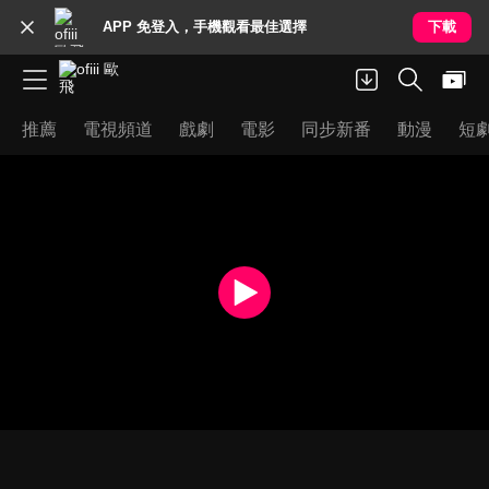
APP 免登入，手機觀看最佳選擇
下載
推薦
電視頻道
戲劇
電影
同步新番
動漫
短