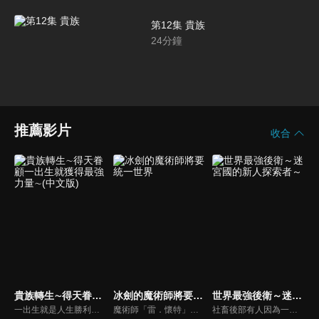
第12集 貴族
24
分鐘
推薦影片
收合
貴族轉生∼得天眷顧一出生就獲得最強力量∼(中文版)
冰劍的魔術師將要統一世界
世界最強後衛～迷宮國的新人探索者～
一出生就是人生勝利組的皇帝第十三子，加上與生俱來的等級無上限∞，以及能將追隨者的能力加諸於己身的作弊級技能。他是世界最強的6歲小孩・諾亞。透過轉生成為貴族，在優越的教育與豐富資源的支援下，綻放自己的才能。然而華麗的貴族社會背後卻是暗潮洶湧，陰謀與權力鬥爭從未停歇。
魔術師「雷．懷特」，被譽為世界最強的「冰劍魔法師」，他因懼怕自己過於強大的力量，所以從戰場上消失，隱藏身分進入魔術世界中的菁英至上學校——「亞諾爾德魔術學院」。他是學院有史以來唯一一個普通家庭出身的魔術師，得時時刻刻忍受從周遭貴族投來的蔑視。然而其他人並不知道，他們所歧視的人，正是被現世所謳歌為世界七大魔術師之中最強的「冰劍魔術師」！
社畜後部有人因為一場意外事故，轉生到了被稱為「迷宮國」的異世界。在那裡，成為迷宮探索者的有人，獲得的竟是不明職業「後衛」。那是兼具攻擊和防禦，以及治療能力的萬能支援職！與神秘的亞人傭兵少女、轉生前的美女上司，以及一群個性鮮明的夥伴們一起，有人一步步爬升迷宮國的序列！「──各位，我來『支援』！」他的支援，強化了力量與情誼──最強支援職的冒險譚，正式揭幕！