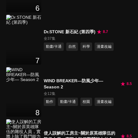
6
Dr.STONE 新石紀 (第四季)
8.7
全37集
動畫/卡通
自然
科學
漫畫改編
7
WIND BREAKER—防風少年—
8.5
Season 2
全12集
動作
動畫/卡通
校園
漫畫改編
8
使人誤解的工房主~關於原英雄隊伍的
8.5