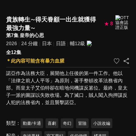
貴族轉生∼得天眷顧一出生就獲得
8
最強力量∼
第7集 皇帝的心思
2026
24 分鐘
日本
日語
輔12級
全12集
＊此內容可能含有暴力血腥
諾亞作為法務大臣，展開他上任後的第一件工作。他以
「法律之前人人平等」為原則，著手整頓改革法務省內
部。而皇太子艾伯特卻在暗地伺機謀反篡位。最終，皇太
子一派的圖謀以失敗收場。為了滅口，賊人闖入拘押謀反
人犯的法務省內，並且襲擊諾亞。
類型
動畫/卡通
喜劇
奇幻
冒險
小說改編
配音
奈波果林
宮下早紀
佐伯伊織
橘杏咲