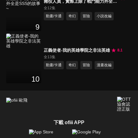
雜役人員，實際上除了戰鬥能力外全是
SSS的故事~
全12集
動畫/卡通
奇幻
冒險
小說改編
9
正義使者-我的英雄學院之非法英雄
8.1
全13集
動畫/卡通
奇幻
冒險
漫畫改編
10
下載 ofiii APP