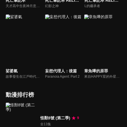
死亡筆記本
死亡筆記本 RELIGHT
死亡筆記本 RELIGHT 2
天才高中生夜神月意外獲得了死神的筆記本——一本寫上名字就會殺死任何人的「死亡筆記本」。他試圖用自己的正義感懲罰罪犯，成為「新世界的神」。同時，世界第一名偵探L向他發起挑戰，要揭開他的真實身份，一場終極智力較量就此展開。
幻影之神
L的繼承者
娑婆氣
妄想代理人：後篇
章魚嗶的原罪
故事發生在江戶時代。長崎屋是日本橋一帶數一數二的名店，年輕的當家一太郎從出生起就體弱多病，連出門都困難。他的身邊有白澤、犬神等妖怪侍候，日夜守護著他。某天夜裡，一太郎偷偷溜出家門，卻意外目睹了一場兇殺案。從那天開始，江戶接連發生一連串光怪陸離的命案……在妖怪們的幫助下，一太郎開始著手追查真兇！
Paranoia Agent: Part 2
來自HAPPY星的外星人章魚嗶，目的是在地球散播HAPPY。然而出師不利，一來到地球他就差點餓死，此時救了他一命的是平凡的少女小靜。然而章魚嗶發現，小靜卻始終沒有笑容。為了讓小靜找回遺失的笑容，章魚嗶努力奔走，然而小靜所處的環境卻是遠超乎章魚嗶所能想像的嚴苛，在這樣的情況下，章魚嗶究竟犯下了什麼樣的大罪？
動漫排行榜
怪獸8號 (第二季)
9
全13集