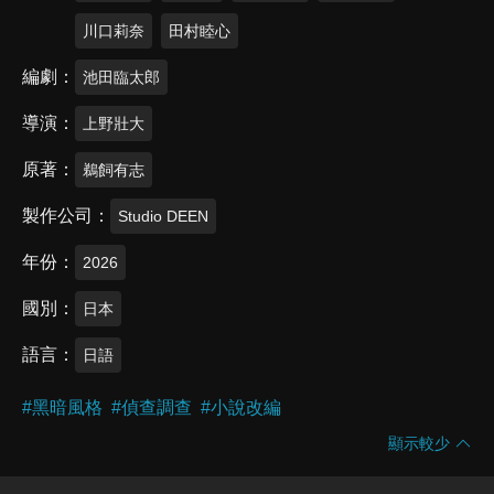
川口莉奈
田村睦心
編劇
池田臨太郎
導演
上野壯大
原著
鵜飼有志
製作公司
Studio DEEN
年份
2026
國別
日本
語言
日語
#
黑暗風格
#
偵查調查
#
小說改編
顯示較少