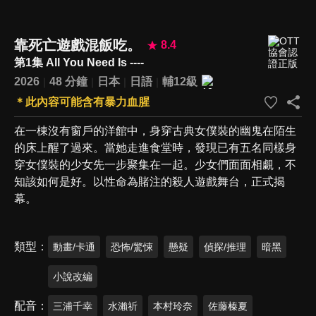
靠死亡遊戲混飯吃。
8.4
第1集 All You Need Is ----
2026
48 分鐘
日本
日語
輔12級
＊此內容可能含有暴力血腥
在一棟沒有窗戶的洋館中，身穿古典女僕裝的幽鬼在陌生
的床上醒了過來。當她走進食堂時，發現已有五名同樣身
穿女僕裝的少女先一步聚集在一起。少女們面面相覷，不
知該如何是好。以性命為賭注的殺人遊戲舞台，正式揭
幕。
類型
動畫/卡通
恐怖/驚悚
懸疑
偵探/推理
暗黑
小說改編
配音
三浦千幸
水瀨祈
本村玲奈
佐藤榛夏