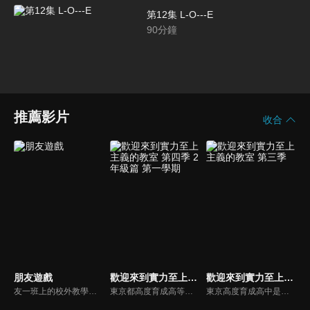
第12集 L-O---E
90
分鐘
推薦影片
收合
朋友遊戲
歡迎來到實力至上主義的教室 第四季 2年級篇 第一學期
歡迎來到實力至上主義的教室 第三季
友一班上的校外教學旅行的錢被偷了，而偷錢的人就是好友5人組的其中一人。那個人因為欠下高額債務，偷走旅行費用當做報名朋友遊戲的報名費，想要好朋友一起幫忙還清負債。5人雖然不清楚是誰做的，可是基於友情，眾人決定一起參加遊戲。
東京都高度育成高等中學，標榜升學率、就職率達百分之百，而且每個月會提供相當於十萬圓金錢的點數，是一間夢幻學校。但其實是一間只有少部分成績優秀的人，才擁有優良待遇的實力至上主義學校。綾小路等人在一年級第三學期升上C班，但最後一場特別考試卻惜敗A班，再度降格D班。二年級將從D班重新起跑。春假過後，綾小路和輕井澤成為男女朋友，堀北則是與憧憬學這個優秀兄長的自己訣別。在人際關係漸漸產生變化的情況下，他們升上二年級。綾小路他們新二年級生的第一場特別考試，是與新生一組進行筆試。然而，新生中有月城找來的White room刺客混入其中——跨越學年的新關係，將招來狂風暴雨還是風平浪靜？第二年的學校生活現在拉開序幕。
東京高度育成高中是一所標榜升學率、就業率百分之百的學校。然而作風與實力至上主義的招牌完全相反，完全放任學生自甘墮落，直到他們發現學校系統機制的真相，而被打入絕望的深淵…！最底層的D班聚集了一堆成績落後的學生，在絕望的困境中，這些少男少女最後找到的答案會是什麼呢？