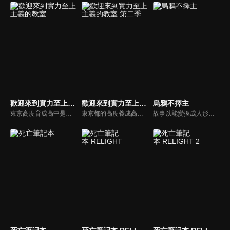
歡迎來到實力至上主義的教室
歡迎來到實力至上主義的教室 第二季
烏鴉不擇主
東京高度育成高中是一所標榜升學率、就業率百分之百的學校。然而作風與實力至上主義的招牌完全相反，完全放任學生自甘墮落，直到他們發現學校系統機制的真相，而被打入絕望的深淵…！最底層的D班聚集了一堆成績落後的學生，在絕望的困境中，這些少男少女最後找到的答案會是什麼呢？
東京都的高度養成高中，那是一所徹底標榜實力至上，號稱升學率、就業率百分之百的學校。然而，入學被分到1年D班的綾小路清隆，但學校的作風與實力至上主義的招牌完全相反，只發生與十萬圓現金等值的點數給學生，在課業或生活態度上，完全採取放任主義。班上的同學在夢幻般的高中生活中，過著不斷散財、自甘墮落的日子，但是，沒多久就發現學校系統機制的真相，而被打入絕望的深淵……！D班聚集了一堆成績落後的學生，這些少男少女最後找到的答案是什麼呢？是世界的矛盾嗎？還是正當的實力社會？
故事以能變換成人形的八咫烏為中心展開。他們生活在與人類世界隔絕的山中，這片世界被稱為「山內」，他們過著如同人類般的生活。山內的世界彷彿平安朝重現，由八咫烏之首「金烏」所統治的朝廷管理著百姓。八咫烏們在各地建造寺廟與神社，並信奉開創山內世界的神靈——山神。