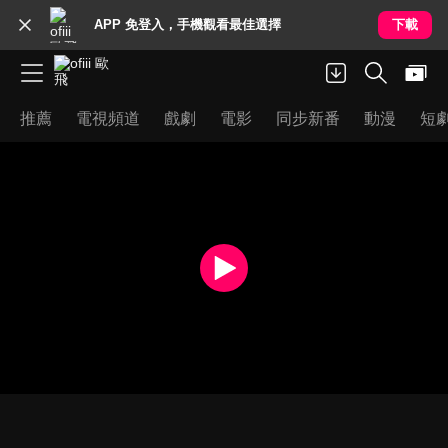
APP 免登入，手機觀看最佳選擇
下載
推薦
電視頻道
戲劇
電影
同步新番
動漫
短