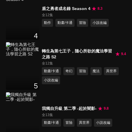
盾之勇者成名錄 Season 4
8.3
全12集
動作
動畫/卡通
冒險
小說改編
4
轉生為第七王子，隨心所欲的魔法學習
9.4
之路 S2
全12集
動畫/卡通
奇幻
冒險
魔法
異世界
小說改編
5
我獨自升級 第二季 -起於闇影-
9.8
全13集
動畫/卡通
冒險
異世界
小說改編