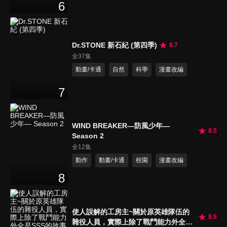
6
Dr.STONE 新石紀 (第四季)
8.7
全37集
動畫/卡通
自然
科學
漫畫改編
7
WIND BREAKER—防風少年—
8.5
Season 2
全12集
動作
動畫/卡通
校園
漫畫改編
8
使人誤解的工房主~關於原英雄隊伍的
8.5
雜役人員，實際上除了戰鬥能力外全是