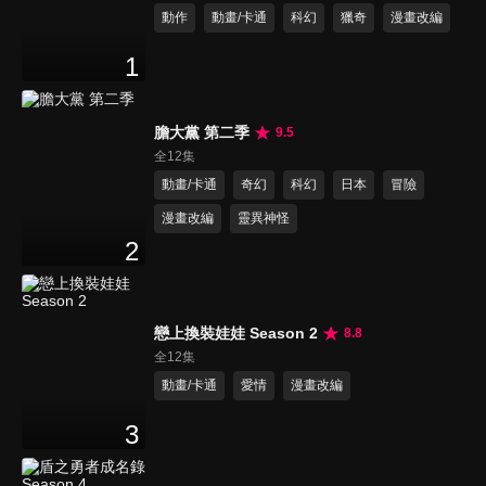
動作
動畫/卡通
科幻
獵奇
漫畫改編
1
膽大黨 第二季
9.5
全12集
動畫/卡通
奇幻
科幻
日本
冒險
漫畫改編
靈異神怪
2
戀上換裝娃娃 Season 2
8.8
全12集
動畫/卡通
愛情
漫畫改編
3