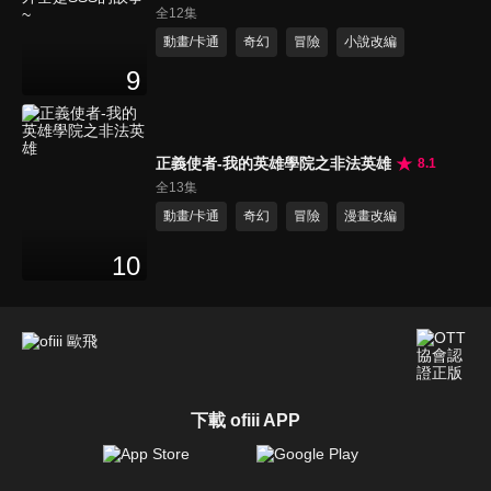
SSS的故事~
全12集
動畫/卡通
奇幻
冒險
小說改編
9
正義使者-我的英雄學院之非法英雄
8.1
全13集
動畫/卡通
奇幻
冒險
漫畫改編
10
下載 ofiii APP