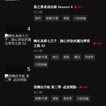
盾之勇者成名錄 Season 4
8.3
全12集
動作
動畫/卡通
冒險
小說改編
4
轉生為第七王子，隨心所欲的魔法學習
9.4
之路 S2
全12集
動畫/卡通
奇幻
冒險
魔法
異世界
小說改編
5
我獨自升級 第二季 -起於闇影-
9.8
全13集
動畫/卡通
冒險
異世界
小說改編