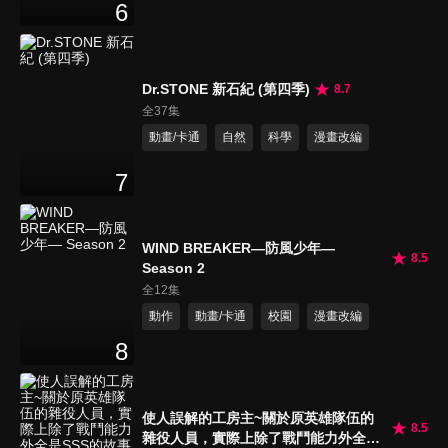
6
Dr.STONE 新石紀 (第四季)
8.7
全37集
動畫/卡通
自然
科學
漫畫改編
7
WIND BREAKER—防風少年—
8.5
Season 2
全12集
動作
動畫/卡通
校園
漫畫改編
8
使人誤解的工房主~關於原英雄隊伍的
8.5
雜役人員，實際上除了戰鬥能力外全是