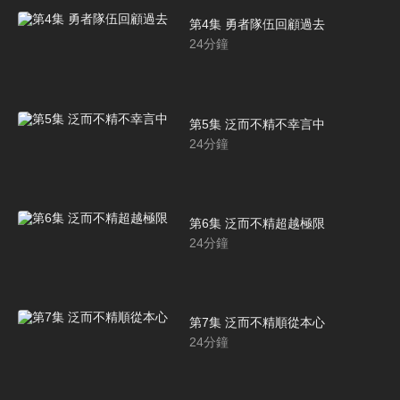
第4集 勇者隊伍回顧過去
24
分鐘
第5集 泛而不精不幸言中
24
分鐘
第6集 泛而不精超越極限
24
分鐘
第7集 泛而不精順從本心
24
分鐘