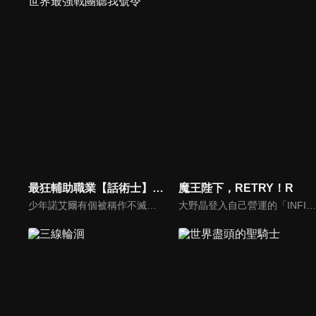
最狂輔助職業【話術士】世界最強戰團聽我號令
魔王陛下，RETRY！R
少年諾艾爾有個被稱作不滅惡鬼的英雄祖父。他崇拜祖父，立志成為最強探索者，然而他的職能卻是被評為最弱的支援職「話術士」。諾艾爾繼承祖父的遺志，透過非比尋常的努力，獲得與探索者相符的力量。然而，依舊無法彌補天生才能造成的差距──但他那無與倫比的才智開花結果，讓他找到了通往最強的道路。那就是尋找夥伴，創建最強的組織，並率領這個組織──思索策略，玩弄敵人，率領夥伴，往遙遠的高峰前進。最狂的「話術士」將不擇手段開闢通往最強的道路。
大野晶登入自己營運的「INFINITY GAME」的大頭目「魔王・九內伯斗」後，就直接被傳送到異世界去。他與在異世界遇到的神秘少女「亞可」和聖女「露娜」等遊戲中的部下與異世界夥伴們，一步步地穩固在異世界的勢力，同時踏上尋找回到現實世界的嶄新旅程。以「魔王」為中心的故事再度展開......！