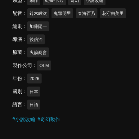
類型
動作
動畫/卡通
奇幻
小說改編
配音
鈴木崚汰
鬼頭明里
春海百乃
花守由美里
編劇
加藤陽一
導演
後信治
原著
火箭商會
製作公司
OLM
年份
2026
國別
日本
語言
日語
#
小說改編
#
奇幻動作