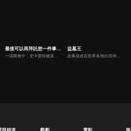
最後可以再拜託您一件事嗎?
盜墓王
一場舞會中，史卡蕾特被第二王子凱爾宣告解除婚約，更被加諸莫須有的罪名及「惡役千金」的稱號，陷入遭眾多貴族譴責的窘境。至今為止不斷忍耐著的她，已經受夠和愚蠢的凱爾繼續交往了！怒上心頭的史卡蕾特說出自己的請託——「請問方便讓我在最後將各位打得落花流水嗎？」武鬥派大小姐的故事就此展開！
故事描述在世界各地出現神祕「墓」的世界，墓穴中存在的「遺物」能賦予所有者異能力，主角剛力遼河因雇主大河原泰政的背叛而在墓穴中陷入死地，隨後憑藉遺物之力重返巔峰，邁向真正「盜掘王」的逆轉劇序幕。
電視頻道
戲劇
電影
服