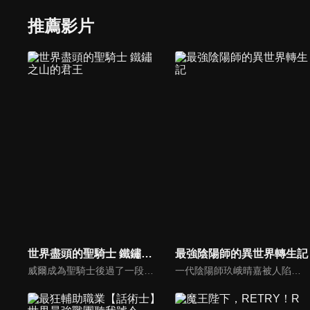
推薦影片
世界盡頭的聖騎士 鐵鏽之山的君王
最強陰陽師的異世界轉生記
威爾成為聖騎士後過了一段時日。惡魔們與奇美拉都被討伐，讓無法可管又窮困的《獸之森林》居民們恢復了經濟活動與笑容。然而，邪惡的影子又再度漸漸籠罩這塊世界盡頭之地。從不合時節的花大量綻放開始，森林中陸續發生異常現象。為了解決問題，威爾與夥伴出發前往《獸之森林》的深處，展開新的冒險！
一代陰陽師玖峨晴嘉被人陷害，臨死前領悟到了自己所欠缺的東西並發動秘術轉生的詛咒。轉生後的他深深反省前世不夠狡猾的自己，決定要在這次的世界中幸福過日子！於是，他獲得了賽伊卡這個名字和嶄新的人生。賽伊卡雖然完全沒有魔力，但他發現異世界的魔法並不及陰陽術…誰都未曾見過的最強陰陽師挑戰的異世界幻想，就此開幕！