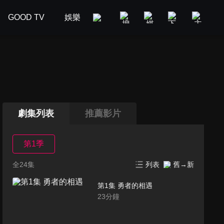
GOOD TV
娛樂
美食旅遊
新聞政論
汽車
劇集列表
推薦影片
第1季
全24集
列表
舊→新
第1集 勇者的相遇
23
分鐘