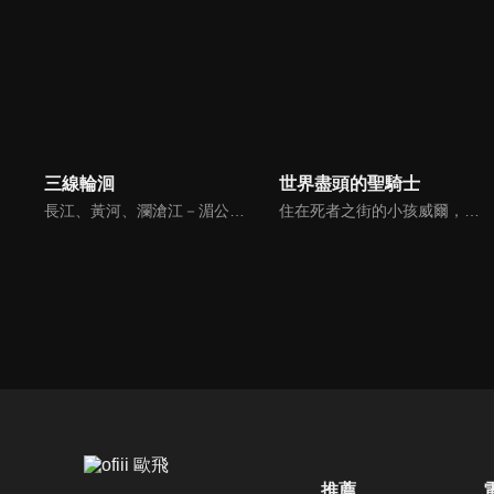
三線輪洄
世界盡頭的聖騎士
長江、黃河、瀾滄江－湄公河流域分別有三個家族，他們從事的是協助他人沉寶尋寶的行業。每個家族極少會出現一名「水鬼」，而女主正是這一代最年輕的水鬼。在尋找自身、三族以及當年秘密的過程中，宗杭被息壤困於船塚之中，等待著易颯的救援。而易颯是否能點燃這把火？船塚究竟還隱藏著哪些秘密？「它」到底是誰？這些謎團都將一一揭曉。
住在死者之街的小孩威爾，由三名不死族──豪邁的骷髏劍客布拉德、端莊的神官木乃伊瑪莉以及乖僻的魔法師幽靈古斯養大。在三人的教育與疼愛中，少年日漸茁壯。一天，少年不禁產生疑惑：「……現在的『我』究竟是誰？」不死族們隱藏於世界盡頭之街的祕密終被威爾解開。
推薦