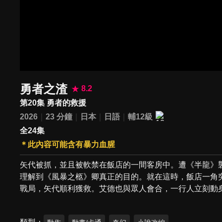
勇者之渣
8.2
第20集 勇者的救援
2026
23 分鐘
日本
日語
輔12級
全24集
＊此內容可能含有暴力血腥
矢代被抓，並且被軟禁在飯店的一間客房中。遭《半龍》
理解到《風暴之柩》卿真正的目的。就在這時，飯店一角
戰局，矢代順利獲救。艾德也與眾人會合，一行人立刻動