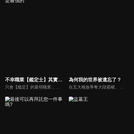
不幸職業【鑑定士】其實是最強的
為何我的世界被遺忘了？
只會【鑑定】的最弱職業，也是最不幸的職業──【鑑定士】。身為鑑定士的艾因被夥伴戲稱為「撿垃圾的」，遭受悽慘不公的對待。自卑不已的他每天都過著卑微的生活。然而，艾因的命運因為與【世界樹】的精靈尤莉，以及守護精靈尤莉的賢者烏爾蘇拉相遇，出現了重大的轉變。從尤莉手中獲得【精靈的義眼】後，艾因接受了烏爾蘇拉的特訓，並漸漸累積了實力。為了實現尤莉的願望，讓她見到其他世界樹的姐妹，艾因於是踏上了旅途。與生俱來的善良本性再加上新獲得的勇氣，讓艾因一路克服各種困難。
在五大種族爭奪大陸霸權、 最後由人類的英雄希德率領人類獲得最終勝利的1 0 0年 後,人類少年凱伊卻在某日目睹 世 界被「覆寫 」的瞬間, 歷史變成 了英雄希德消失、人類戰敗後的世界 。在這被「 覆寫」的世界中, 發現沒人記得自己。