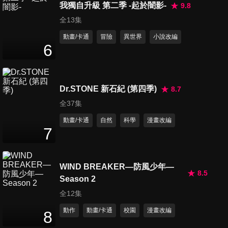
我獨自升級 第二季 -起於闇影-
9.8
全13集
動畫/卡通
冒險
異世界
小說改編
第16集 勇者的黑暗
6
23
分鐘
Dr.STONE 新石紀 (第四季)
8.7
第17集 勇者的回歸
23
分鐘
全37集
動畫/卡通
自然
科學
漫畫改編
7
第18集 勇者的危機
23
分鐘
WIND BREAKER—防風少年—
8.5
Season 2
第19集 勇者的理由
全12集
23
分鐘
動作
動畫/卡通
校園
漫畫改編
8