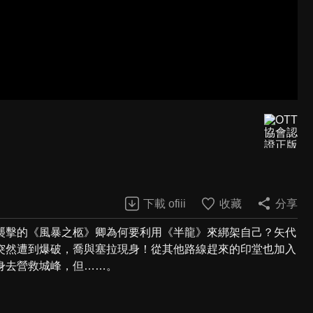
下載 ofiii
收藏
分享
襲擊的《風暴之柩》卿為何要利用《半龍》來綁架自己？矢代
突然遭到爆破，喬與塞拉現身！從其他路線趕來的印堂也加入
身去營救城峰，但……。