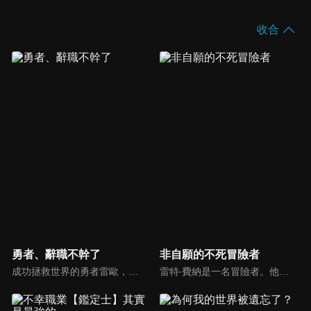
收合
勇者、辭職不幹了
非自願的不死冒險者
成功拯救世界的勇者雷歐，因為他過強的能力，反而在和平的世界顯得格格不入被人們所畏懼。因此從聖都被放逐的他，身份以及名譽盡失的勇者，下個職場竟然是鎖定過去的死敵「魔王軍」。過去的勇者如今成為魔王軍的一員，不僅親手協助重建殘破不堪魔王軍，甚至想要重建整個世界？！
雷特‧費納是一名冒險者。他的目標是要成為神銀級的冒險者，但是當上冒險者已有十年的他，如今仍然於銅級裹足不前。今天雷特來到《水月迷宮》賺取生活費，意外的發現了未探索區域，不過在那裡等著他的，卻是一頭「巨龍」。被「巨龍」吃掉的雷特，再次醒來時，發現自己竟變成了魔物「骨人」。此時雷特想起魔物特有的「存在進化」。為了得到肉體，雷特開始以「骨人」之姿在迷宮裡討伐魔物。