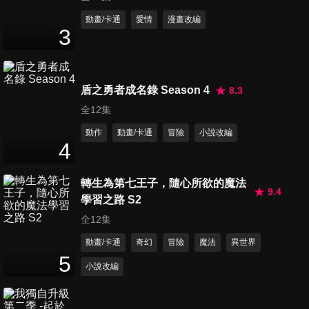
第11集 勇者的合作
動畫/卡通
愛情
漫畫改編
3
23
分鐘
第12集 勇者的秘密
盾之勇者成名錄 Season 4
8.3
23
分鐘
全12集
動作
動畫/卡通
冒險
小說改編
4
第13集 勇者的疑問
23
分鐘
轉生為第七王子，隨心所欲的魔法
9.4
學習之路 S2
全12集
第14集 勇者的神父
23
分鐘
動畫/卡通
奇幻
冒險
魔法
異世界
5
小說改編
第15集 勇者的混戰
23
分鐘