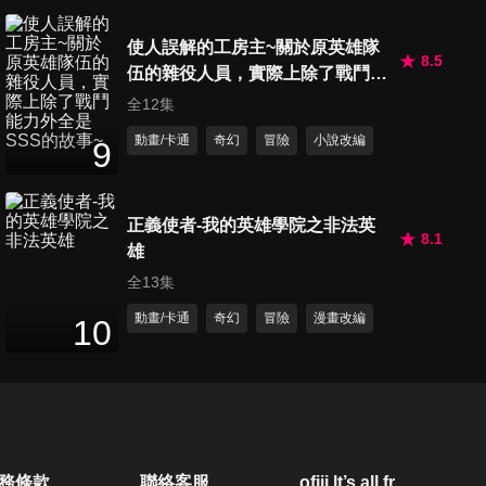
第20集 勇者的救援
使人誤解的工房主~關於原英雄隊
23
分鐘
8.5
伍的雜役人員，實際上除了戰鬥能
力外全是SSS的故事~
全12集
第21集 勇者的矜持
動畫/卡通
奇幻
冒險
小說改編
9
23
分鐘
正義使者-我的英雄學院之非法英
8.1
第22集 勇者的理想
雄
23
分鐘
全13集
動畫/卡通
奇幻
冒險
漫畫改編
10
第23集 勇者的真相
23
分鐘
第24集 勇者的謊言
務條款
聯絡客服
ofiii lt’s all free