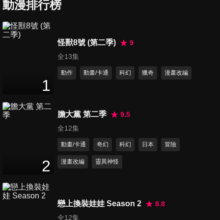
動漫排行榜
第7集 勇者之死
怪獸8號 (第二季)
9
23
分鐘
全13集
動作
動畫/卡通
科幻
獵奇
漫畫改編
1
第8集 勇者之罪
23
分鐘
膽大黨 第二季
9.5
全12集
第9集 勇者的遺產
動畫/卡通
奇幻
科幻
日本
冒險
23
分鐘
2
漫畫改編
靈異神怪
第10集 勇者的指導
23
分鐘
戀上換裝娃娃 Season 2
8.8
全12集