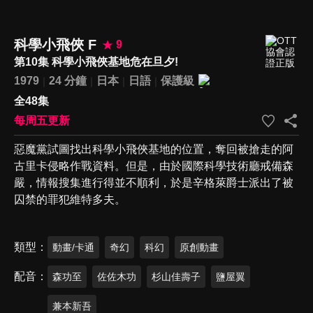
科學小飛俠 F
9
第10集 科學小飛俠基地危在旦夕!
1979
24 分鐘
日本
日語
保護級
全48集
每周五更新
惡魔黨試圖找出科學小飛俠基地的位置，奪回被搶走的阿
古里卡侵略作戰資料。但是，由於國際科學技術廳戒備森
嚴，情報搜集進行得並不順利，於是辛格萊爵士派出了被
囚禁的罪犯維特多夫。
類型
動畫/卡通
奇幻
科幻
原創動畫
配音
森功至
佐佐木功
杉山佳壽子
鹽屋翼
兼本新吾