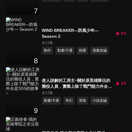
7
WIND BREAKER—防風少年—
8.5
Season 2
全12集
動作
動畫/卡通
校園
漫畫改編
8
使人誤解的工房主~關於原英雄隊伍的
8.5
雜役人員，實際上除了戰鬥能力外全是
SSS的故事~
全12集
動畫/卡通
奇幻
冒險
小說改編
9