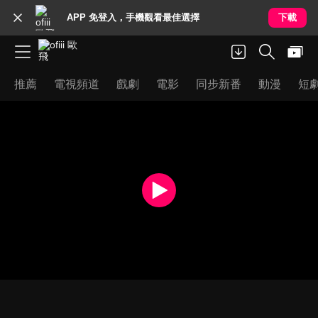
APP 免登入，手機觀看最佳選擇
下載
推薦
電視頻道
戲劇
電影
同步新番
動漫
短