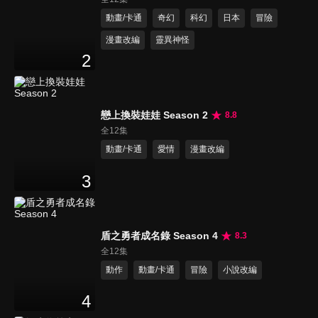
動畫/卡通
奇幻
科幻
日本
冒險
漫畫改編
靈異神怪
2
戀上換裝娃娃 Season 2
8.8
全12集
動畫/卡通
愛情
漫畫改編
3
盾之勇者成名錄 Season 4
8.3
全12集
動作
動畫/卡通
冒險
小說改編
4