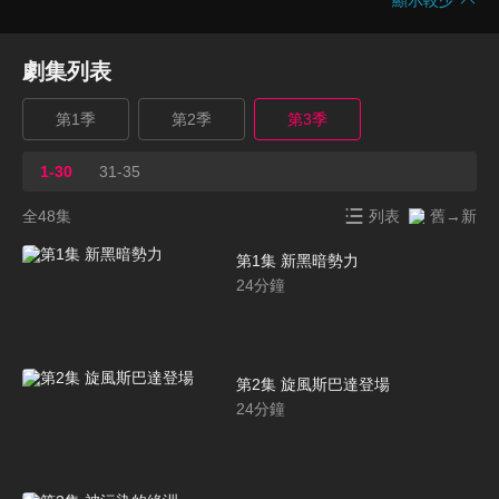
劇集列表
第1季
第2季
第3季
1-30
31-35
全48集
列表
舊→新
第1集 新黑暗勢力
24
分鐘
第2集 旋風斯巴達登場
24
分鐘