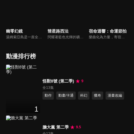
幽零幻鏡
彗星路西法
宿命迴響：命運節拍
湯姆索亞島是一座全島電腦化的信息城市。 居民被提供視覺信息設備Deco，可以在虛擬數據反映在deco中的真實空間中觸摸數據，或者潛入被稱為「超再現空間」的單獨構建的虛擬世界和虛構世界。
閃耀著藍色光輝的礦石「吉夫特礦石」所覆蓋的大地，行星吉夫特。宗吾·天城是住在因吉夫特礦石採掘而繁榮的街道「因迪戈花園」的純樸少年。宗吾某天被捲入同級生卡恩、羅曼、奧托等人引發的騷動，迷失在礦山深處的地底湖。在那裡，宗吾遇到了一位不可思議的少女，結下的牽絆打開了通往冒險之門…
樂曲化為力量，寄宿於少女之身。過往創作的傳奇歌劇和偉大樂曲，將化為樂譜中誕生的新生命「奏者」。在失去音樂的世界裡，凝聚音樂之力進行戰鬥，這是少女們和命運短暫而美麗的故事。她們為歡樂的未來為目標而努力！
動漫排行榜
怪獸8號 (第二季)
9
全13集
動作
動畫/卡通
科幻
獵奇
漫畫改編
1
膽大黨 第二季
9.5
全12集