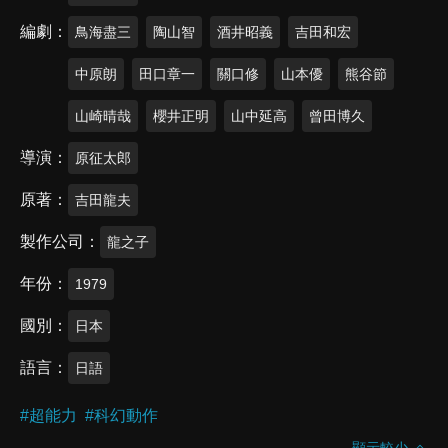
編劇
鳥海盡三
陶山智
酒井昭義
吉田和宏
中原朗
田口章一
關口修
山本優
熊谷節
山崎晴哉
櫻井正明
山中延高
曾田博久
導演
原征太郎
原著
吉田龍夫
製作公司
龍之子
年份
1979
國別
日本
語言
日語
#
超能力
#
科幻動作
顯示較少