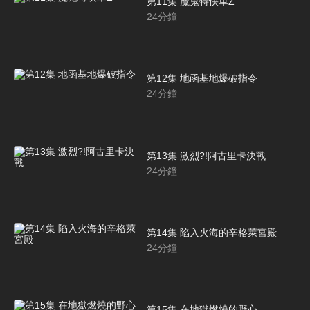
第11集 魔鬼特快車Z
24
分鐘
第12集 地函基地爆破指令
24
分鐘
第13集 激烈?!阿古里卡決戰
24
分鐘
第14集 陷入火海的辛格萊宮殿
24
分鐘
第15集 在地獄燃燒的野心