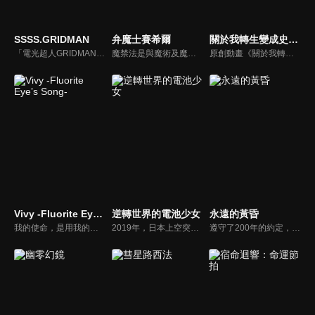
SSSS.GRIDMAN
弁魔士賽希爾
關於我轉生變成史萊姆這檔事 柯里烏斯之夢
「電光超人GRIDMAN」是從1993年開始播放的TV系列高人氣作品。那個時候的未來在2018年已化為現實，GRIDMAN將在「SSSS.GRIDMAN」的世界中甦醒――。動畫製作由2015年於日本動畫見本市公開的「電光超人GRIDMAN boys invent great hero」的製作團隊TRIGGER負責，監督則是擔任本作監督的雨宮哲。
魔禁法是與魔術及魔術訴訟有關的法律，其事案都在魔法庭裡接受審判。這是一個人類與魔術使共存的世界，雖然負責維持秩序的人是警察，但替魔術使被告辯護的人則是弁魔士，而史上最年輕的弁魔士—須藤聖知，將挺身為孤單無依的被告人辯護…。
原創動畫《關於我轉生變成史萊姆這檔事 高里烏斯之夢》主要以動畫第二季Blu-ray特典小說進行改編，講述高里烏斯王國中所發生的故事。
Vivy -Fluorite Eyeʼs Song-
逆轉世界的電池少女
永遠的黃昏
我的使命，是用我的歌帶給大家幸福。為了用我的歌使大家幸福──。「新樂園」，是充滿了夢與希望、以及科學的AI複合主題樂園。史上第一台自律人形AI「薇薇」，以設施代言AI人物的身分，為了歌唱天天上台表演。然而知名度卻遲遲不見起色。──「用歌曲使大家幸福」。薇薇為了實現這個被賦予的使命不停歌唱，希望有一天能夠在園內的主舞台上表演自己用心吟唱的歌聲。
2019年，日本上空突然出現了異次元的裂縫。存在於那裡的是天地逆轉的異世界「真國日本」。這個平行世界，透過讓現有兵器無效化的氣體「幻霧」和巨大人形兵器「伽藍」對日本發動軍事侵略。十年後，日本變成真國的附屬國「幻國・日本」。漫畫、偶像等次文化完全消失……
遵守了200年的約定，然而眼前的妳卻不是妳。從長遠的沉眠中甦醒後，與心愛的女友如出一轍的機器人竟然向自己求婚……。男高中生姬神晃從冷凍睡眠中醒來後，眼前是一片難以置信的光景。城鎮因戰爭而荒廢。國家已經沒落，人們改由名為OWEL的統一機關管理。大家遵循著與結婚不同，名為""ELSI""的新興制度。與自己過去生活的世界相比，人們的樣貌已經改變了許多。正當晃因為跟不上未來感到錯愕時，她出現了。「永遠！？」他會不假思索地如此喊道，是因為他見到了與他心愛的女友容貌相似的機器人．黃昏。她一邊笑著，一邊像是請求般地將自己的想法說出口。「晃……。請跟我結婚」突然被機器人求婚讓他感到很困惑，但晃還是相信著能夠與位於世上某處的永遠重逢，並決定與黃昏一起踏上旅程……。