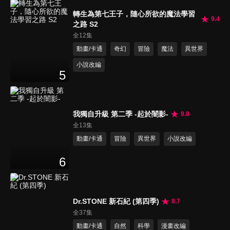
轉生為第七王子，隨心所欲的魔法學習
9.4
之路 S2
全12集
動畫/卡通
奇幻
冒險
魔法
異世界
小說改編
5
我獨自升級 第二季 -起於闇影-
9.8
全13集
動畫/卡通
冒險
異世界
小說改編
6
Dr.STONE 新石紀 (第四季)
8.7
全37集
動畫/卡通
自然
科學
漫畫改編