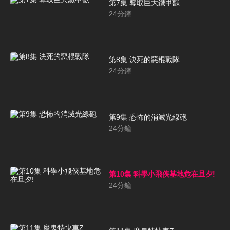
第7集 奪取巨大鐵甲獸
24
分鐘
第8集 決死的惡棍戰隊
24
分鐘
第9集 恐怖的消滅光線砲
24
分鐘
第10集 科學小飛俠基地危在旦夕!
24
分鐘