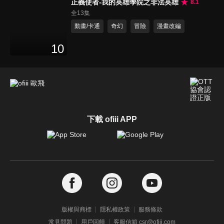
正義使者-我的英雄學院之非法英雄
8.1
全13集
動畫/卡通
奇幻
冒險
漫畫改編
10
下載 ofiii APP
版權與商標
隱私權政策
服務條款
常見問題
用戶回饋
客服信箱 csr@ofiii.com