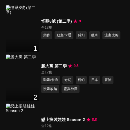
怪獸8號 (第二季)
9
全13集
動作
動畫/卡通
科幻
獵奇
漫畫改編
1
膽大黨 第二季
9.5
全12集
動畫/卡通
奇幻
科幻
日本
冒險
漫畫改編
靈異神怪
2
戀上換裝娃娃 Season 2
8.8
全12集