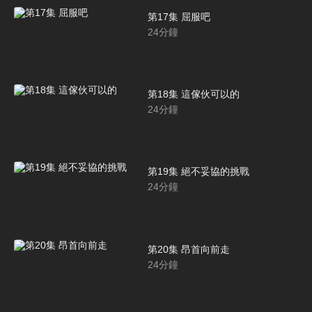
第17集 屈服吧
24
分鐘
第18集 這傢伙可以的
24
分鐘
第19集 絕不妥協的挑戰
24
分鐘
第20集 昂首向前走
24
分鐘