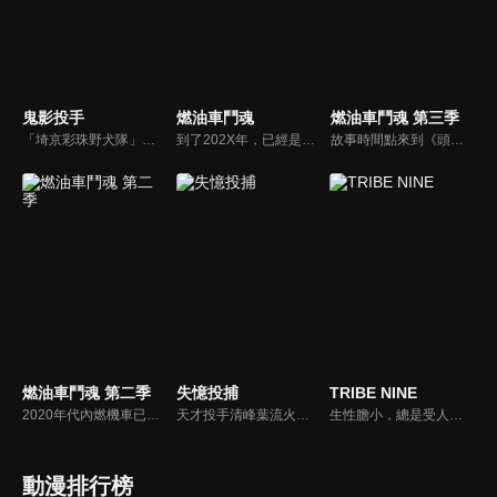
鬼影投手
燃油車鬥魂
燃油車鬥魂 第三季
「埼京彩珠野犬隊」的兒島弘道，他是擁有非凡實力卻始終與冠軍無緣的「不走運的天才打者」。奪冠之路上到底還缺少了什麼......為了追尋這個答案，兒島遠赴沖繩，展開自主訓練。就在那裡他遇見了一位名叫渡久地東亞的男人，賭博棒球「One Outs」中從未嘗過敗績的傳奇強者！！兒島堅信東亞就是帶領野犬隊走上奪冠之路的那道光，並邀請東亞加入球隊。而東亞的加入也徹底改寫了這支萬年B級弱小球隊「埼京彩珠野犬隊」的命運。
到了202X年，已經是電動車當道的世界，停止生產原本使用汽油為燃料的汽車。在這樣的環境下，在日本舉辦的公路賽事「MFG」透過網路的傳播而大受歡迎，來自英國知名賽車學校畢業的19歲主角‧夏向，為了個人某個目的也來到日本參加了該場賽事。他將會帶給這場賽事什麼樣的亮點？
故事時間點來到《頭文字D》之後的未來──西元202X年。這個日本已是自動駕駛技術相當普及的時代。即便如此，在日本仍舉辦著在真實公共道路上進行的汽車賽事，而以汽油為動力的公路賽事「MFG」更讓全世界為之瘋狂。 為了挑戰「MFG」，自英國來到日本的主角片桐夏向，在第1戰「小田原 Pikes Peak」拿下第9名，接著在第2戰「蘆之湖 GT」跑出第4名，穩定地往前推進名次。就在他一步步往上爬升之際，賽事舞台來到第3戰「THE・半島真鶴」。 身為「群馬 Pride」的繼承者，新星諸星瀨名加入戰局，使前段集團的爭奪變得更加激烈；夏向則駕駛加裝渦輪、戰鬥力更上一層樓的86迎戰。然而，在決勝賽開始前他手肘受了傷，只能在無法順利使用2檔的情況下硬著頭皮起跑，接連被對手超越、陷入苦戰。就在這個節骨眼上，沉睡在他體內那股原始而炙熱的鬥志終於被徹底喚醒──！
燃油車鬥魂 第二季
失憶投捕
TRIBE NINE
2020年代內燃機車已停產的日本，以汽油為動力「MFG」賽事使全球為之瘋狂。片桐夏向為尋找失蹤的父親來到日本，因想向父親傳達自己的存在而參加MFG賽事。在Porsche、Ferrari、Lamborghini等超跑參賽的局面下，夏向以2.0L無渦輪增壓的Toyota86迎戰敵手。夏向與寄宿家庭獨身女西園寺戀之間的故事、MFG賽車手們互相交流技術及想法，多條故事線同時展開。
天才投手清峰葉流火與智將捕手要圭，是一對在青少棒界享譽盛名的投捕搭檔，他們打敗了許多的對手，也受到高中球隊的矚目，許多擁有強悍球隊的高中，都爭先恐後地想要挖角他們。但是他們卻辭退了所有的邀請，而且還失去了蹤影，最後居然出現在一所連棒球社都沒有的都立高中！而原因居然是那個被稱為智將捕手的要圭…喪失記憶！
生性膽小，總是受人欺負的白金晴。以成為最強男人為目標，渡海而來的大河。某一天傍晚，這兩位少年邂逅了最強的戰極棒球手，港城部落首領神谷瞬。與此同時，分散於新東京各地的部落，正面臨著極大威脅。奉新東京國王鳳天心之命，神秘男子鳳王次郎率領千代田部落，開始掃蕩全國的部落。
動漫排行榜