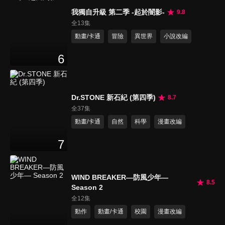
我獨自升級 第二季 -起於闇影-
9.8
全13集
動畫/卡通
冒險
異世界
小說改編
6
Dr.STONE 新石紀 (第四季)
8.7
全37集
動畫/卡通
自然
科學
漫畫改編
7
WIND BREAKER—防風少年—
8.5
Season 2
全12集
動作
動畫/卡通
校園
漫畫改編