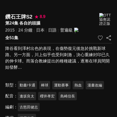
鑽石王牌S2
8.9
第24集 各自的頭腦
2015
24 分鐘
日本
日語
普遍級
全51集
降谷看到澤村出色的表現，在傷勢復元後急於挑戰新球
路。另一方面，川上似乎也受到刺激，決心重練封印已久
的伸卡球。而落合教練提出的種種建議，逐漸在球員間開
始發酵…
類型
動畫/卡通
棒球
運動賽事
熱血
漫畫改編
配音
逢坂良太
櫻井孝宏
島崎信長
編劇
古怒田健志