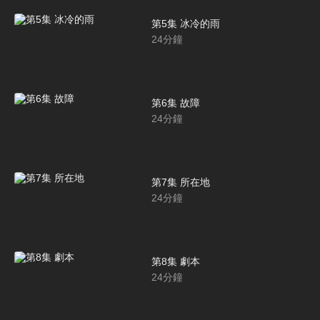
第5集 冰冷的雨
24
分鐘
第6集 故障
24
分鐘
第7集 所在地
24
分鐘
第8集 劇本
24
分鐘