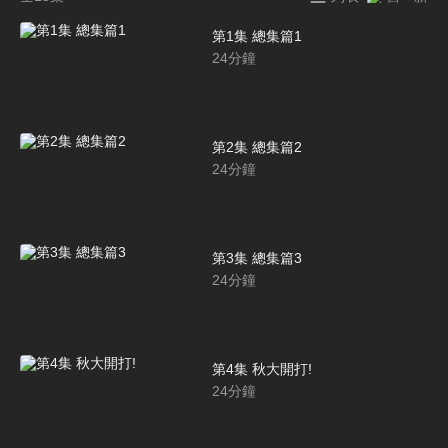
第1集 總集篇1
24
分鐘
第2集 總集篇2
24
分鐘
第3集 總集篇3
24
分鐘
第4集 秋大開打!
24
分鐘