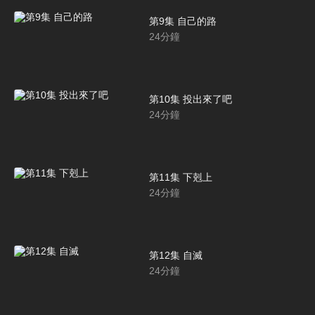
第9集 自己的路
24
分鐘
第10集 投出來了吧
24
分鐘
第11集 下剋上
24
分鐘
第12集 自滅
24
分鐘