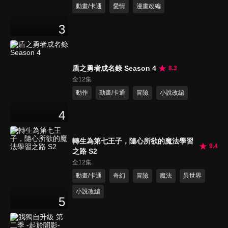
動畫/卡通
愛情
漫畫改編
3
盾之勇者成名錄 Season 4
8.3
全12集
動作
動畫/卡通
冒險
小說改編
4
轉生為第七王子，隨心所欲的魔法學習
9.4
之路 S2
全12集
動畫/卡通
奇幻
冒險
魔法
異世界
小說改編
5