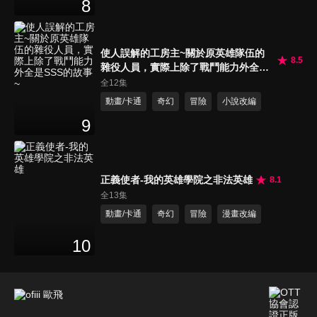
8
使人誤解的工房主~關於原英雄隊伍的
8.5
雜役人員，實際上除了戰鬥能力外全是
SSS的故事~
全12集
動畫/卡通
奇幻
冒險
小說改編
9
正義使者-我的英雄學院之非法英雄
8.1
全13集
動畫/卡通
奇幻
冒險
漫畫改編
10