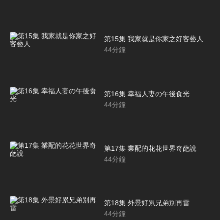
第15集 我家就是你家之好客藝人
44
分鐘
第16集 幸福人妻の午後食光
44
分鐘
第17集 業配的花花世界奇葩說
44
分鐘
第18集 外景好累兄弟別再雷
44
分鐘