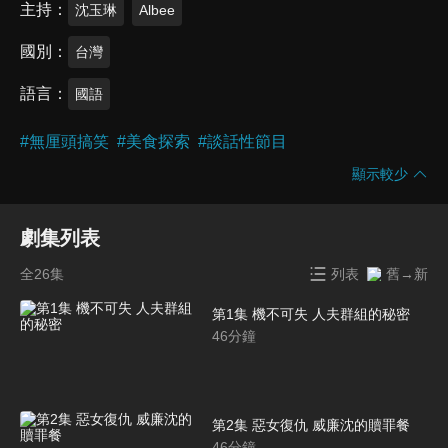
主持
沈玉琳
Albee
國別
台灣
語言
國語
#
無厘頭搞笑
#
美食探索
#
談話性節目
顯示較少
劇集列表
全26集
列表
舊→新
第1集 機不可失 人夫群組的秘密
46
分鐘
第2集 惡女復仇 威廉沈的贖罪餐
46
分鐘