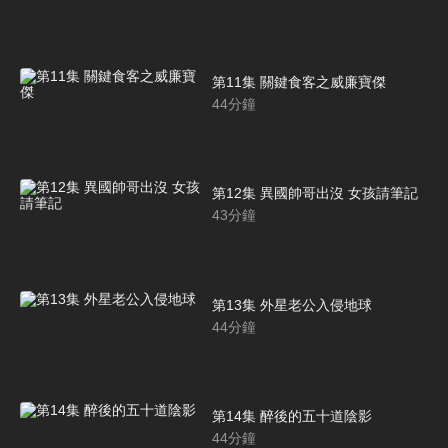
第11集 關鍵食客之威廉寶傑
44
分鐘
第12集 異國帥哥出沒 女孩請筆記
43
分鐘
第13集 外星老公入侵地球
44
分鐘
第14集 醉後的五十道陰影
44
分鐘