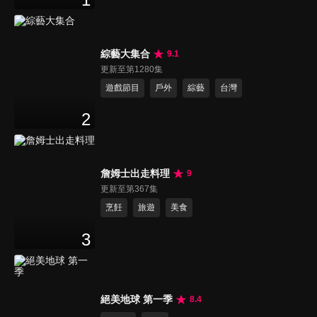
綜藝大集合
9.1
更新至第1280集
遊戲節目
戶外
綜藝
台灣
2
詹姆士出走料理
9
更新至第367集
烹飪
旅遊
美食
3
絕美地球 第一季
8.4