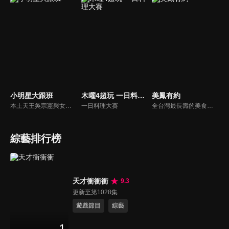
小明星大跟班
木曜4超玩 一日料理大賽
美鳳有約
本土天王吳宗憲與女兒吳姍儒（Sandy）搭檔主持，每集邀請來賓暢談演藝圈大小事，父女檔聯手笑果十足，老梗搭上新世代，最新組合強勢登場！
一日料理大賽
全台灣最長壽的美食節目《美鳯有約》魅力百分百！長達15年的播出時間，總是陪伴著許多婆婆媽媽們渡過一個輕鬆愉快的時光，精采內容您絕對不可錯過喔！
綜藝排行榜
天才衝衝衝
9.3
更新至第1028集
遊戲節目
綜藝
1