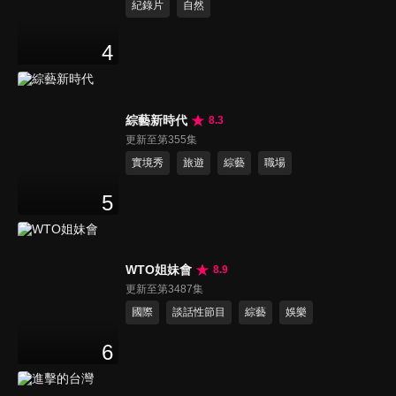
紀錄片
自然
4
綜藝新時代
8.3
更新至第355集
實境秀
旅遊
綜藝
職場
5
WTO姐妹會
8.9
更新至第3487集
國際
談話性節目
綜藝
娛樂
6