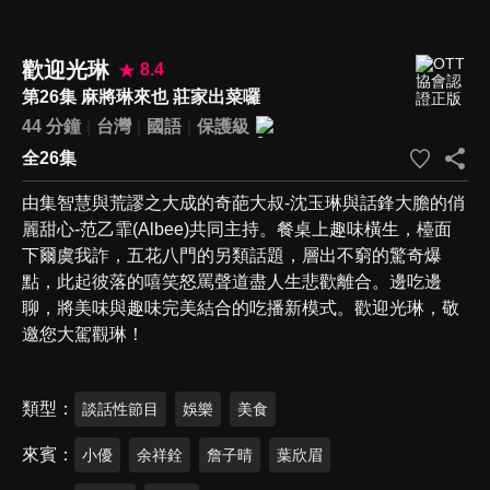
歡迎光琳
8.4
第26集 麻將琳來也 莊家出菜囉
44 分鐘
台灣
國語
保護級
全26集
由集智慧與荒謬之大成的奇葩大叔-沈玉琳與話鋒大膽的俏
麗甜心-范乙霏(Albee)共同主持。餐桌上趣味橫生，檯面
下爾虞我詐，五花八門的另類話題，層出不窮的驚奇爆
點，此起彼落的嘻笑怒罵聲道盡人生悲歡離合。邊吃邊
聊，將美味與趣味完美結合的吃播新模式。歡迎光琳，敬
邀您大駕觀琳！
類型
談話性節目
娛樂
美食
來賓
小優
余祥銓
詹子晴
葉欣眉