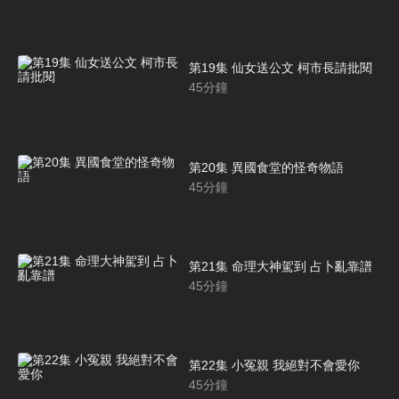
第19集 仙女送公文 柯市長請批閱
45
分鐘
第20集 異國食堂的怪奇物語
45
分鐘
第21集 命理大神駕到 占卜亂靠譜
45
分鐘
第22集 小冤親 我絕對不會愛你
45
分鐘