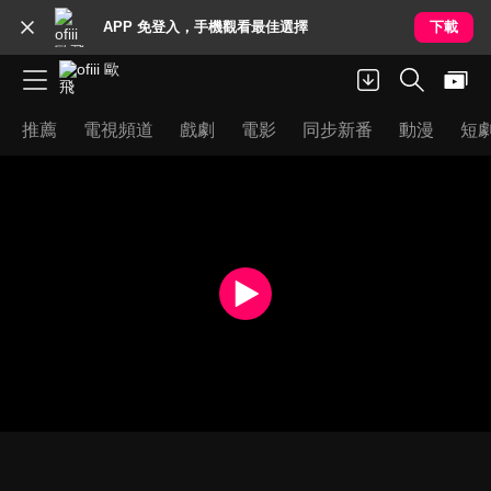
APP 免登入，手機觀看最佳選擇
下載
推薦
電視頻道
戲劇
電影
同步新番
動漫
短