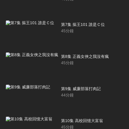
第7集 摳王101 誰是Ｃ位
45
分鐘
第8集 正義女俠之我沒有瘋
45
分鐘
第9集 威廉部落打肉記
44
分鐘
第10集 高校回憶大富翁
45
分鐘