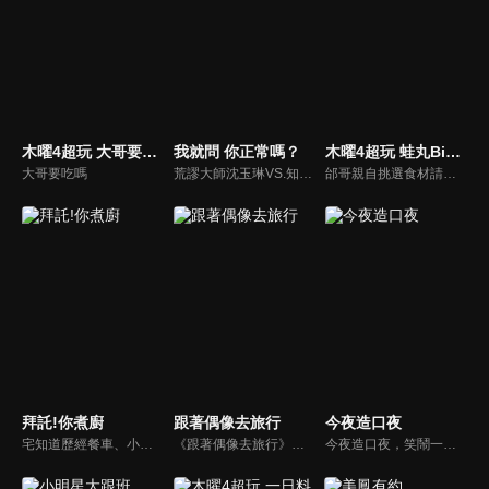
木曜4超玩 大哥要吃嗎
我就問 你正常嗎？
木曜4超玩 蛙丸Bistro
大哥要吃嗎
荒謬大師沈玉琳VS.知性作家​​于美人，首次聯手主持！雙方展現犀利又幽默的獨特主持風格引爆辛辣話題！
邰哥親自挑選食材請專業廚師料理，邀請來賓享受美食談天說地。
拜託!你煮廚
跟著偶像去旅行
今夜造口夜
宅知道歷經餐車、小吃攤，鳥屎搭配主廚Rico再次開業，邀請各具特色的宅友、Youtuber、素人嘉賓！請吃一頓飯！一起來聊聊！
《跟著偶像去旅行》將帶大家去尋找偶像劇的拍攝場景，讓你化身為戲中主角，度過一個浪漫時光。你曾經沉浸在偶像劇的幸福中嗎？也曾經難忘當中的美景嗎？《跟著偶像去旅行》出發囉！
今夜造口夜，笑鬧一整夜。以網路自製嘲諷節目走紅、在網路擁有廣大支持群眾和影響力的主播「視網膜」，藉此一揉合綜藝與喜劇之談話性節目，帶觀眾以輕鬆之方式，瞭解時下最熱門、最能引起共鳴的社會議題、現象和人物。 多元的切入角度、最輕鬆易懂的議題剖析、言論尺度不設限！