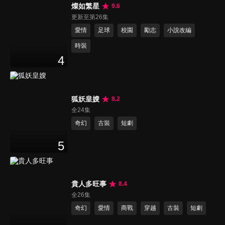
燦如繁星
9.6
更新至第26集
愛情
足球
校園
勵志
小說改編
時裝
4
狐妖皇嫂
8.2
全24集
奇幻
古裝
短劇
5
貴人多旺事
8.4
全26集
奇幻
愛情
商戰
穿越
古裝
短劇