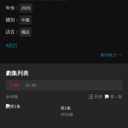
年份
2025
國別
中國
語言
國語
#
武打
顯示較少
劇集列表
1-30
31-48
全48集
列表
舊→新
第1集
46
分鐘