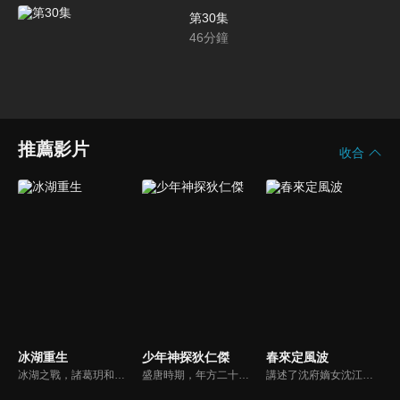
第30集
46
分鐘
推薦影片
收合
冰湖重生
少年神探狄仁傑
春來定風波
冰湖之戰，諸葛玥和楚喬落入冰湖，楚喬被燕洵所救，得知諸葛玥已死，她尋機刺殺燕洵，為諸葛玥報仇。楚喬在卞唐幾次三番受到一位神秘男子的幫助，她有種似曾相識的感覺，不禁懷疑諸葛玥還活著。燕洵變本加厲，掀起四國紛亂。最終，楚喬能否平定天下並再與諸葛玥重聚？
盛唐時期，年方二十的狄仁傑﹝黃宗澤﹞上京參加明經考試，一名偽裝成考生的刺客忽然殺出，導致考場大亂，狄仁傑護主有功，武則天命狄仁傑繼續追查刺客的來歷，狄仁傑發現對方的暗殺是經過詳細周密的部署，背後的陰謀不可輕視，決心不追查到底不甘休。
講述了沈府嫡女沈江離至純至善，成婚夜被設計與二少主陸景明有夫妻之實，還遭陷害禁足祠堂。分娩遇難被救後兒子焱焱卻有頑疾，藥只有陸家有，沈江離為救子重回陸府。她打臉刁難者，揭開當年被陷害的陰謀，也解開與陸景明的誤會，焱焱則神助攻兩人破鏡重圓。