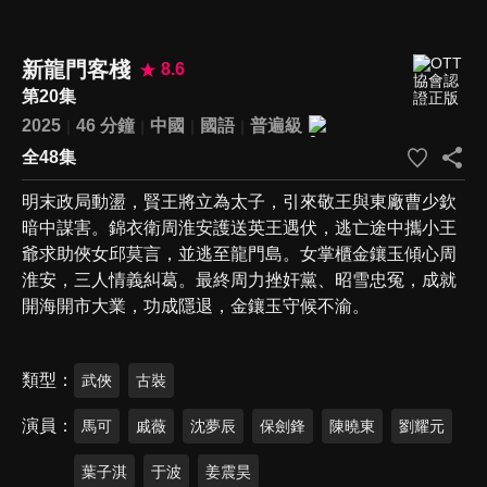
新龍門客棧
8.6
第20集
2025
46 分鐘
中國
國語
普遍級
全48集
明末政局動盪，賢王將立為太子，引來敬王與東廠曹少欽
暗中謀害。錦衣衛周淮安護送英王遇伏，逃亡途中攜小王
爺求助俠女邱莫言，並逃至龍門島。女掌櫃金鑲玉傾心周
淮安，三人情義糾葛。最終周力挫奸黨、昭雪忠冤，成就
開海開市大業，功成隱退，金鑲玉守候不渝。
類型
武俠
古裝
演員
馬可
戚薇
沈夢辰
保劍鋒
陳曉東
劉耀元
葉子淇
于波
姜震昊