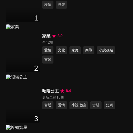
愛情
時裝
1
家業
8.9
全42集
愛情
文化
家庭
商戰
小說改編
古裝
2
昭陽公主
8.4
更新至第15集
宮廷
愛情
小說改編
古裝
短劇
3