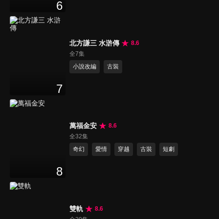
6
北方謙三 水滸傳
8.6
全7集
小說改編
古裝
7
萬福金安
8.6
全32集
奇幻
愛情
穿越
古裝
短劇
8
雙軌
8.6