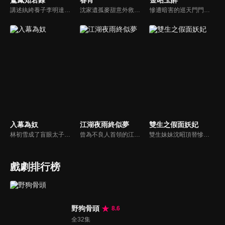
鸞鳳知若錄
春宵
金昭玉醉
講述紈絝養子李明達在身世揭秘後覺醒，以家傳米粉逆襲商界，周旋於家族暗鬥與寶藏爭奪，最終以豁達之心實現事業愛情雙贏，而貪婪者皆自食惡果的傳奇故事。
沈家遺孤麥甜意外救下重傷失憶的太子瑾川，為逃避皇命，她借機與之假結婚。不料一場契約婚書卻生出先婚後愛的真情羈絆。最終二人攜手揭開了科舉舞弊的滔天黑幕，並為沈家平反雪冤。
慘遭暗害的巡天門門主蕭錦玉，意外重生於軟弱眼盲的楚王妃陸昭之身，憑藉自身智勇，攜手名義上的「弟弟」蕭仞，向楚王以及勾搭楚王的堂妹等一眾家人，替陸昭與自己發起復仇…
入幕為奴
江湖夜雨終似夢
雙生之假面妖妃
林初雪成了盲眼太子的藥奴，太子墨凌淵用瘋魔佔有慾囚她“阿初，你是孤的眼，別想逃！”她拼到假死脫身，讓他以為自己餵了狼。可她不知道，他早看穿一切，甘心吞下她遞的毒藥，只在她走後望著背影低語“這場血雨腥風，孤替你扛。”
曾為不良人首領的江湖，因未能護送關鍵證人韓陽，致使忠將胡將軍蒙冤，不良人兄弟亦因此受害。多年後，他受盧家賞識、以武藝報恩，卻最終選擇獨自漂泊，只求遠離紛爭、過上平凡生活。然而一場與麟鬼閣惡徒的衝突，再度將他捲入風波...
雙生妹妹沈昭頂替慘死的姐姐沈雪，化身假面妖妃，聯合忠僕兒與太醫，用連環計揭露貴妃莊容與婉嬪趙清婉的滔天罪行，最終手刃仇敵，並與多疑皇帝暗生情愫，揭開雙生姐妹身世之謎，成為大齊最尊貴的寵妃。
戲劇排行榜
野狗骨頭
8.6
全32集