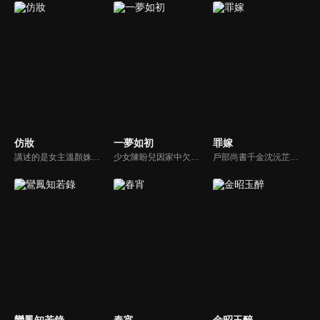
仿妝
一夢如初
罪嫁
講述的是女主溫顏姝和男主慕寒陰差陽錯之下用不同的身份從相識相知到真誠相愛，從保護自己的小家到共同守護天下的故事，展現了他們對於美好愛情的無限嚮往和不懈追求，對於彼此人生創傷的互相寬慰與治癒，對於自身責任和使命的勇敢擔當。
少女陳盼兒因家中欠稅，被縣令送入青樓抵債，關鍵時刻她幸運逃脫，改名「寶銀」隱姓埋名。後來，她與溫家大郎君溫肅重逢，當時溫肅已是長公主府的面首。兩人在共同抵抗權貴壓迫，逐漸建立起深厚的情感聯繫。
戶部尚書千金沈沅芷為救青梅顧恒遠甘願頂罪，卻捲入侯府仇怨，嫁給仇人樊星序。情郎背叛、小叔設局、皇族陷害，她步步為營，暗中翻盤，終揭真兇，解開誤會。真假賀薇蘭現身，掀起最後風暴。