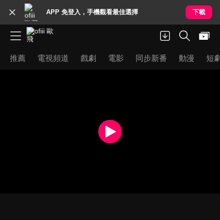
APP 免登入，手機觀看最佳選擇
下載
推薦
電視頻道
戲劇
電影
同步新番
動漫
短