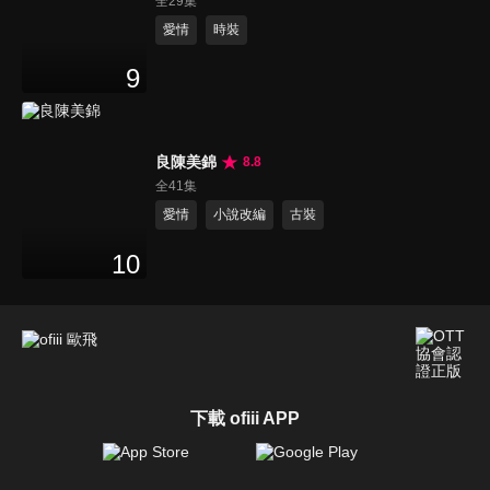
全29集
愛情
時裝
9
良陳美錦
8.8
全41集
愛情
小說改編
古裝
10
下載 ofiii APP