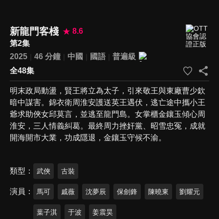
新龍門客棧
8.6
第2集
2025
46 分鐘
中國
國語
普遍級
全48集
明末政局動盪，賢王將立為太子，引來敬王與東廠曹少欽
暗中謀害。錦衣衛周淮安護送英王遇伏，逃亡途中攜小王
爺求助俠女邱莫言，並逃至龍門島。女掌櫃金鑲玉傾心周
淮安，三人情義糾葛。最終周力挫奸黨、昭雪忠冤，成就
開海開市大業，功成隱退，金鑲玉守候不渝。
類型
武俠
古裝
演員
馬可
戚薇
沈夢辰
保劍鋒
陳曉東
劉耀元
葉子淇
于波
姜震昊