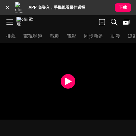
APP 免登入，手機觀看最佳選擇
下載
推薦
電視頻道
戲劇
電影
同步新番
動漫
短