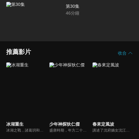
第30集
46
分鐘
推薦影片
收合
冰湖重生
少年神探狄仁傑
春來定風波
冰湖之戰，諸葛玥和楚喬落入冰湖，楚喬被燕洵所救，得知諸葛玥已死，她尋機刺殺燕洵，為諸葛玥報仇。楚喬在卞唐幾次三番受到一位神秘男子的幫助，她有種似曾相識的感覺，不禁懷疑諸葛玥還活著。燕洵變本加厲，掀起四國紛亂。最終，楚喬能否平定天下並再與諸葛玥重聚？
盛唐時期，年方二十的狄仁傑﹝黃宗澤﹞上京參加明經考試，一名偽裝成考生的刺客忽然殺出，導致考場大亂，狄仁傑護主有功，武則天命狄仁傑繼續追查刺客的來歷，狄仁傑發現對方的暗殺是經過詳細周密的部署，背後的陰謀不可輕視，決心不追查到底不甘休。
講述了沈府嫡女沈江離至純至善，成婚夜被設計與二少主陸景明有夫妻之實，還遭陷害禁足祠堂。分娩遇難被救後兒子焱焱卻有頑疾，藥只有陸家有，沈江離為救子重回陸府。她打臉刁難者，揭開當年被陷害的陰謀，也解開與陸景明的誤會，焱焱則神助攻兩人破鏡重圓。