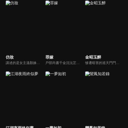
仿妝
罪嫁
金昭玉醉
講述的是女主溫顏姝和男主慕寒陰差陽錯之下用不同的身份從相識相知到真誠相愛，從保護自己的小家到共同守護天下的故事，展現了他們對於美好愛情的無限嚮往和不懈追求，對於彼此人生創傷的互相寬慰與治癒，對於自身責任和使命的勇敢擔當。
戶部尚書千金沈沅芷為救青梅顧恒遠甘願頂罪，卻捲入侯府仇怨，嫁給仇人樊星序。情郎背叛、小叔設局、皇族陷害，她步步為營，暗中翻盤，終揭真兇，解開誤會。真假賀薇蘭現身，掀起最後風暴。
慘遭暗害的巡天門門主蕭錦玉，意外重生於軟弱眼盲的楚王妃陸昭之身，憑藉自身智勇，攜手名義上的「弟弟」蕭仞，向楚王以及勾搭楚王的堂妹等一眾家人，替陸昭與自己發起復仇…