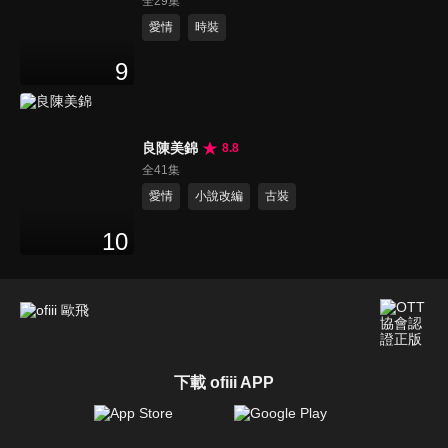
全29集
愛情
時裝
9
良陳美錦
8.8
全41集
愛情
小說改編
古裝
10
下載 ofiii APP