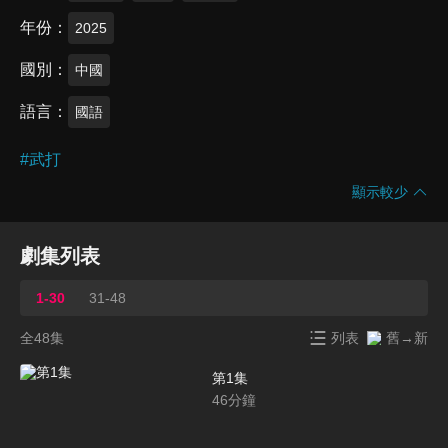
年份
2025
國別
中國
語言
國語
#
武打
顯示較少
劇集列表
1-30
31-48
全48集
列表
舊→新
第1集
46
分鐘