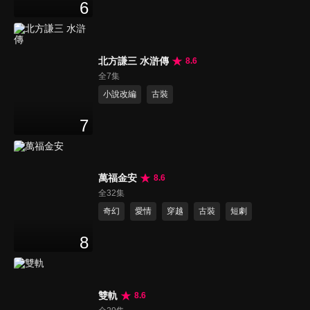
6
北方謙三 水滸傳
8.6
全7集
小說改編
古裝
7
萬福金安
8.6
全32集
奇幻
愛情
穿越
古裝
短劇
8
雙軌
8.6