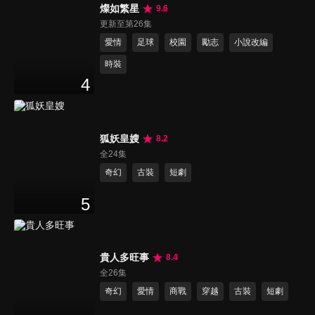
燦如繁星
9.6
更新至第26集
愛情
足球
校園
勵志
小說改編
時裝
4
狐妖皇嫂
8.2
全24集
奇幻
古裝
短劇
5
貴人多旺事
8.4
全26集
奇幻
愛情
商戰
穿越
古裝
短劇