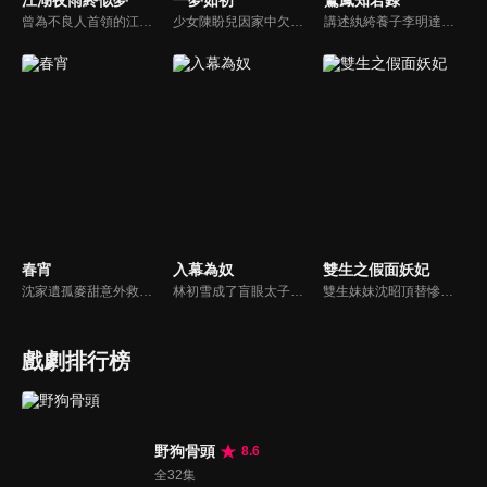
江湖夜雨終似夢
一夢如初
鸞鳳知若錄
曾為不良人首領的江湖，因未能護送關鍵證人韓陽，致使忠將胡將軍蒙冤，不良人兄弟亦因此受害。多年後，他受盧家賞識、以武藝報恩，卻最終選擇獨自漂泊，只求遠離紛爭、過上平凡生活。然而一場與麟鬼閣惡徒的衝突，再度將他捲入風波...
少女陳盼兒因家中欠稅，被縣令送入青樓抵債，關鍵時刻她幸運逃脫，改名「寶銀」隱姓埋名。後來，她與溫家大郎君溫肅重逢，當時溫肅已是長公主府的面首。兩人在共同抵抗權貴壓迫，逐漸建立起深厚的情感聯繫。
講述紈絝養子李明達在身世揭秘後覺醒，以家傳米粉逆襲商界，周旋於家族暗鬥與寶藏爭奪，最終以豁達之心實現事業愛情雙贏，而貪婪者皆自食惡果的傳奇故事。
春宵
入幕為奴
雙生之假面妖妃
沈家遺孤麥甜意外救下重傷失憶的太子瑾川，為逃避皇命，她借機與之假結婚。不料一場契約婚書卻生出先婚後愛的真情羈絆。最終二人攜手揭開了科舉舞弊的滔天黑幕，並為沈家平反雪冤。
林初雪成了盲眼太子的藥奴，太子墨凌淵用瘋魔佔有慾囚她“阿初，你是孤的眼，別想逃！”她拼到假死脫身，讓他以為自己餵了狼。可她不知道，他早看穿一切，甘心吞下她遞的毒藥，只在她走後望著背影低語“這場血雨腥風，孤替你扛。”
雙生妹妹沈昭頂替慘死的姐姐沈雪，化身假面妖妃，聯合忠僕兒與太醫，用連環計揭露貴妃莊容與婉嬪趙清婉的滔天罪行，最終手刃仇敵，並與多疑皇帝暗生情愫，揭開雙生姐妹身世之謎，成為大齊最尊貴的寵妃。
戲劇排行榜
野狗骨頭
8.6
全32集