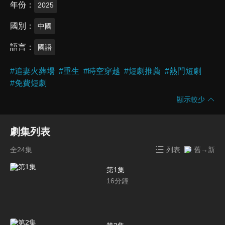
年份
2025
國別
中國
語言
國語
#
追妻火葬場
#
重生
#
時空穿越
#
短劇推薦
#
熱門短劇
#
免費短劇
顯示較少
劇集列表
全24集
列表
舊→新
第1集
16
分鐘