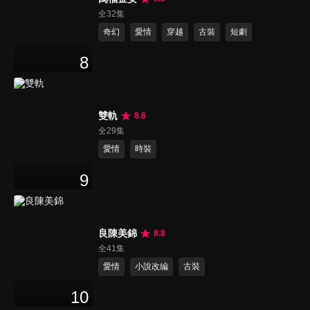
全32集
奇幻
愛情
穿越
古裝
短劇
8
雙軌
8.6
全29集
愛情
時裝
9
良陳美錦
8.8
全41集
愛情
小說改編
古裝
10