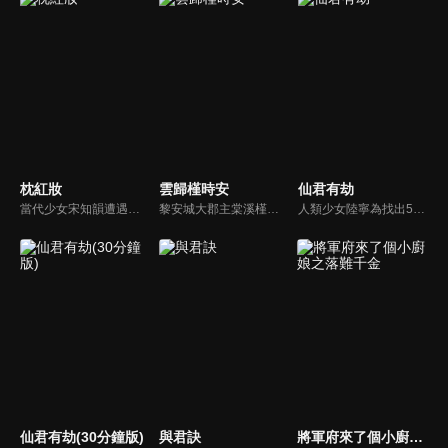
枕紅妝
雲歸槿時安
仙君有劫
當代少女宋知韻遭遇意外墜樓，穿越時空變成宋代花魁柳如煙。更意外捲入京城藝女失踪懸案。為了揪出幕後黑手，她選擇繼續蟄伏於是非之地浣月樓尋找蛛絲馬跡。過程中，她邂逅了城府深沉、心思縝密的腹黑小公爺顧承燁，兩人由最初的試探到後來的傾力協作，一路破解重重機關與殺局。
黎安城大郡主棠溪槿與烈雲崢之間曲折動人的情感，以及他們在複雜局勢中堅守初心、勇敢面對困難的愛情故事。
人類少女陸寧為找出5年前父親被害真相，進入虛擬世界試圖拿到玄靈族第一殺手夜無名的芯片。芯片只有感情波動時才能顯現，陸寧只能不斷攻略夜無名，可陸寧穿進來的身份，正是夜無名千百年悲慘生活的元凶—黑蓮。
仙君有劫(30分鐘版)
與君訣
將軍府來了個小廚娘之落難千金