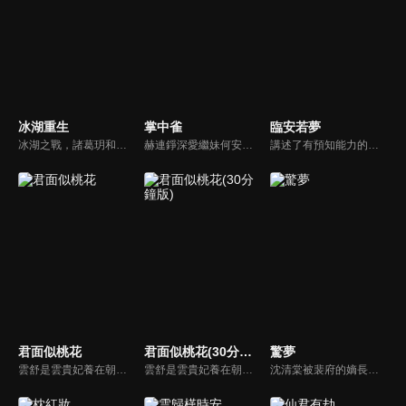
冰湖重生
掌中雀
臨安若夢
冰湖之戰，諸葛玥和楚喬落入冰湖，楚喬被燕洵所救，得知諸葛玥已死，她尋機刺殺燕洵，為諸葛玥報仇。楚喬在卞唐幾次三番受到一位神秘男子的幫助，她有種似曾相識的感覺，不禁懷疑諸葛玥還活著。燕洵變本加厲，掀起四國紛亂。最終，楚喬能否平定天下並再與諸葛玥重聚？
赫連錚深愛繼妹何安然，卻目睹何父囚禁母親致死。五年後赫連錚以督軍身份回歸，他抓捕繼父強娶繼妹為母親復仇。陌雨棠兒時與赫連錚相依為命，卻因赫連錚而瘸了一條腿，多年後重聚，陌雨棠絕美戲妝之後卻藏著刺骨恨意...
講述了有預知能力的丞相府嫡女姜若璃與身負十世輪迴之謎的國公府世子霍臨川相遇後，從盟友逐漸互生情愫，歷經家族權謀與身世糾葛，最終破除詛咒相守一生的故事。
君面似桃花
君面似桃花(30分鐘版)
驚夢
雲舒是雲貴妃養在朝堂外的一把刀，而她的真實身份是女扮男裝的墨家遺孤。她在幫雲貴妃消除餘孽時，遇到了神秘男子宋煥北，此人表面男寵身份，實際是情報千機閣閣主。兩人互相試探，在危機中共同消滅了背後的黑手。
雲舒是雲貴妃養在朝堂外的一把刀，而她的真實身份是女扮男裝的墨家遺孤。她在幫雲貴妃消除餘孽時，遇到了神秘男子宋煥北，此人表面男寵身份，實際是情報千機閣閣主。兩人互相試探，在危機中共同消滅了背後的黑手。
沈清棠被裴府的嫡長子裴琮之收留入府，成為裴府寄人籬下的養女，和裴琮之名義上的妹妹。為擺脫裴家的步步算計、步步緊逼、步步束縛…沈清棠主動出擊，與平南王府世子燕城交好，欲借助新的婚姻擺脫裴府，此舉卻遭大哥裴琮之的反對與阻撓，至此也揭開了裴琮之對她深藏心中的隱晦感情。