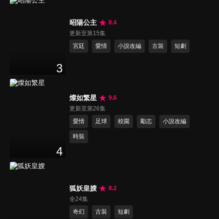
昭陽公主
8.4
更新至第15集
宮廷
愛情
小說改編
古裝
短劇
3
燦如繁星
9.6
更新至第26集
愛情
足球
校園
勵志
小說改編
時裝
4
狐妖皇嫂
8.2
全24集
奇幻
古裝
短劇