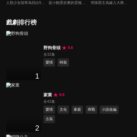
人類少女陸寧為找出5年前父親被害真相，進入虛擬世界試圖拿到玄靈族第一殺手夜無名的芯片。芯片只有感情波動時才能顯現，陸寧只能不斷攻略夜無名，可陸寧穿進來的身份，正是夜無名千百年悲慘生活的元凶—黑蓮。
從小飽受折磨的雲殤為了照顧保護妹妹成為細雨閣的殺手，在執行任務的過程中，被單純善良的國舅公吳鸞打動，繼而愛上吳鸞，當她新的刺殺目標是吳鸞之時，雲殤為了愛情選擇放下屠刀，直面自己的愛人和親人。
明珠郡主為嫁入大將軍府，設計殘害蘇淺淺一家。蘇淺淺開始反擊，明珠和蘇淺淺都分別嫁進將軍府，在內宅之中鬥智鬥力，最終蘇淺淺攜手少年將軍楚君遙，完成復仇大計，並以超凡的廚藝贏得大家的喜愛。
戲劇排行榜
野狗骨頭
8.6
全32集
愛情
時裝
1
家業
8.9
全42集
愛情
文化
家庭
商戰
小說改編
古裝
2