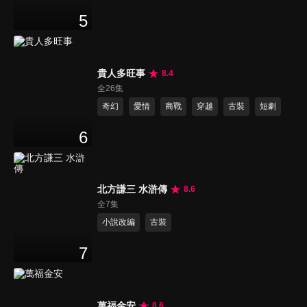
5
貴人多旺事
8.4
全26集
奇幻
愛情
商戰
穿越
古裝
短劇
6
北方謙三 水滸傳
8.6
全7集
小說改編
古裝
7
萬福金安
8.6