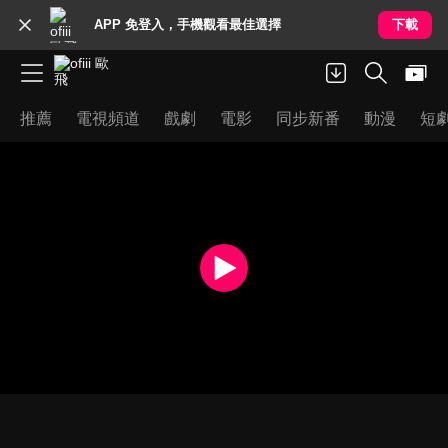
APP 免登入，手機觀看最佳選擇
下載
推薦
電視頻道
戲劇
電影
同步新番
動漫
短