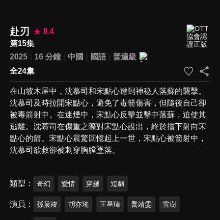
赴刃
8.4
第15集
2025
16 分鐘
中國
國語
普遍級
全24集
在山坡木屋中，沈慕司和宋點心遭到神秘人落蘇的襲擊。
沈慕司及時拉開宋點心，避免了毒箭傷害，但隨後自己卻
被毒箭射中。在迷煙中，宋點心反擊並擊中落蘇，迫使其
逃離。沈慕司在傷重之際對宋點心說出，終於擋下射向宋
點心的箭。宋點心震驚回憶起上一世，宋點心被箭射中，
沈慕司欲救卻被刺穿胸膛墜落。
類型
奇幻
愛情
穿越
短劇
演員
孫晨竣
胡亦瑤
王星瑋
喬靖雯
雷澍