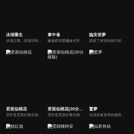
冰湖重生
掌中雀
臨安若夢
冰湖之戰，諸葛玥和楚喬落入冰湖，楚喬被燕洵所救，得知諸葛玥已死，她尋機刺殺燕洵，為諸葛玥報仇。楚喬在卞唐幾次三番受到一位神秘男子的幫助，她有種似曾相識的感覺，不禁懷疑諸葛玥還活著。燕洵變本加厲，掀起四國紛亂。最終，楚喬能否平定天下並再與諸葛玥重聚？
赫連錚深愛繼妹何安然，卻目睹何父囚禁母親致死。五年後赫連錚以督軍身份回歸，他抓捕繼父強娶繼妹為母親復仇。陌雨棠兒時與赫連錚相依為命，卻因赫連錚而瘸了一條腿，多年後重聚，陌雨棠絕美戲妝之後卻藏著刺骨恨意...
講述了有預知能力的丞相府嫡女姜若璃與身負十世輪迴之謎的國公府世子霍臨川相遇後，從盟友逐漸互生情愫，歷經家族權謀與身世糾葛，最終破除詛咒相守一生的故事。
君面似桃花
君面似桃花(30分鐘版)
驚夢
雲舒是雲貴妃養在朝堂外的一把刀，而她的真實身份是女扮男裝的墨家遺孤。她在幫雲貴妃消除餘孽時，遇到了神秘男子宋煥北，此人表面男寵身份，實際是情報千機閣閣主。兩人互相試探，在危機中共同消滅了背後的黑手。
雲舒是雲貴妃養在朝堂外的一把刀，而她的真實身份是女扮男裝的墨家遺孤。她在幫雲貴妃消除餘孽時，遇到了神秘男子宋煥北，此人表面男寵身份，實際是情報千機閣閣主。兩人互相試探，在危機中共同消滅了背後的黑手。
沈清棠被裴府的嫡長子裴琮之收留入府，成為裴府寄人籬下的養女，和裴琮之名義上的妹妹。為擺脫裴家的步步算計、步步緊逼、步步束縛…沈清棠主動出擊，與平南王府世子燕城交好，欲借助新的婚姻擺脫裴府，此舉卻遭大哥裴琮之的反對與阻撓，至此也揭開了裴琮之對她深藏心中的隱晦感情。