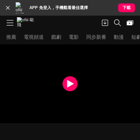
APP 免登入，手機觀看最佳選擇
下載
推薦
電視頻道
戲劇
電影
同步新番
動漫
短