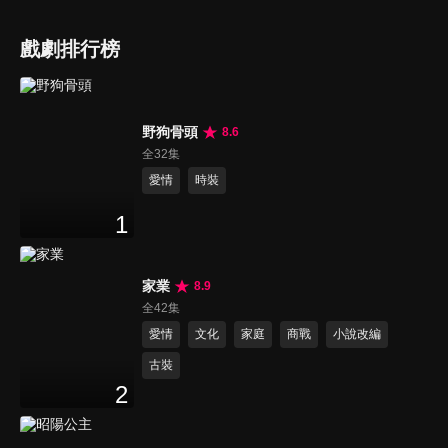
戲劇排行榜
野狗骨頭
8.6
全32集
愛情
時裝
1
家業
8.9
全42集
愛情
文化
家庭
商戰
小說改編
古裝
2