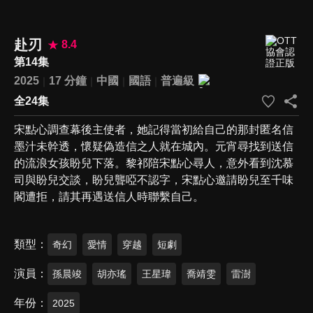
赴刃
8.4
第14集
2025
17 分鐘
中國
國語
普遍級
全24集
宋點心調查幕後主使者，她記得當初給自己的那封匿名信
墨汁未幹透，懷疑偽造信之人就在城內。元宵尋找到送信
的流浪女孩盼兒下落。黎祁陪宋點心尋人，意外看到沈慕
司與盼兒交談，盼兒聾啞不認字，宋點心邀請盼兒至千味
閣遭拒，請其再遇送信人時聯繫自己。
類型
奇幻
愛情
穿越
短劇
演員
孫晨竣
胡亦瑤
王星瑋
喬靖雯
雷澍
年份
2025