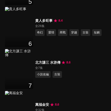
5
貴人多旺事
8.4
全26集
奇幻
愛情
商戰
穿越
古裝
短劇
6
北方謙三 水滸傳
8.6
全7集
小說改編
古裝
7
萬福金安
8.6
全32集