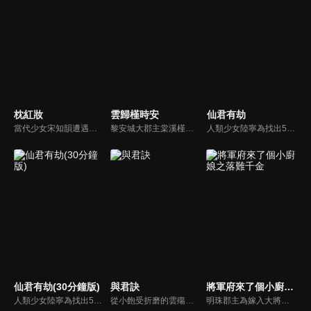
枕紅妝
雲歸槿時安
仙君有劫
當代少女宋知韻遭遇意外墜樓，穿越時空變成宋代花魁柳如煙。更意外捲入京城藝女失踪懸案。為了揪出幕後黑手，她選擇繼續蟄伏於是非之地浣月樓尋找蛛絲馬跡。過程中，她邂逅了城府深沉、心思縝密的腹黑小公爺顧承燁，兩人由最初的試探到後來的傾力協作，一路破解重重機關與殺局。
黎安城大郡主棠溪槿與烈雲崢之間曲折動人的情感，以及他們在複雜局勢中堅守初心、勇敢面對困難的愛情故事。
人類少女陸寧為找出5年前父親被害真相，進入虛擬世界試圖拿到玄靈族第一殺手夜無名的芯片。芯片只有感情波動時才能顯現，陸寧只能不斷攻略夜無名，可陸寧穿進來的身份，正是夜無名千百年悲慘生活的元凶—黑蓮。
仙君有劫(30分鐘版)
與君訣
將軍府來了個小廚娘之落難千金
人類少女陸寧為找出5年前父親被害真相，進入虛擬世界試圖拿到玄靈族第一殺手夜無名的芯片。芯片只有感情波動時才能顯現，陸寧只能不斷攻略夜無名，可陸寧穿進來的身份，正是夜無名千百年悲慘生活的元凶—黑蓮。
從小飽受折磨的雲殤為了照顧保護妹妹成為細雨閣的殺手，在執行任務的過程中，被單純善良的國舅公吳鸞打動，繼而愛上吳鸞，當她新的刺殺目標是吳鸞之時，雲殤為了愛情選擇放下屠刀，直面自己的愛人和親人。
明珠郡主為嫁入大將軍府，設計殘害蘇淺淺一家。蘇淺淺開始反擊，明珠和蘇淺淺都分別嫁進將軍府，在內宅之中鬥智鬥力，最終蘇淺淺攜手少年將軍楚君遙，完成復仇大計，並以超凡的廚藝贏得大家的喜愛。