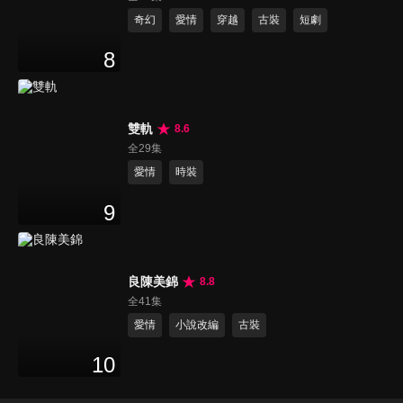
奇幻
愛情
穿越
古裝
短劇
8
雙軌
8.6
全29集
愛情
時裝
9
良陳美錦
8.8
全41集
愛情
小說改編
古裝
10