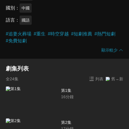
國別
中國
語言
國語
#
追妻火葬場
#
重生
#
時空穿越
#
短劇推薦
#
熱門短劇
#
免費短劇
顯示較少
劇集列表
全24集
列表
舊→新
第1集
16
分鐘
第2集
17
分鐘