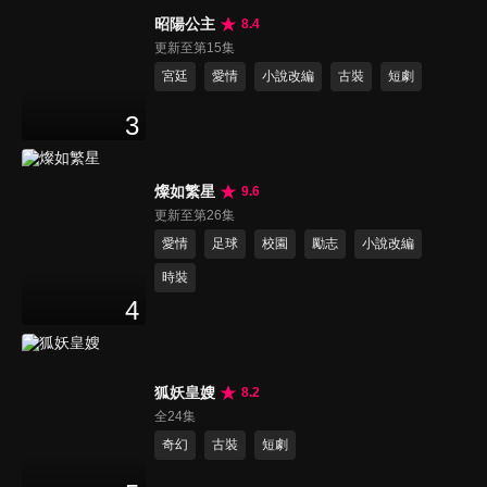
昭陽公主
8.4
更新至第15集
宮廷
愛情
小說改編
古裝
短劇
3
燦如繁星
9.6
更新至第26集
愛情
足球
校園
勵志
小說改編
時裝
4
狐妖皇嫂
8.2
全24集
奇幻
古裝
短劇