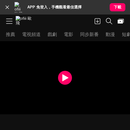
APP 免登入，手機觀看最佳選擇
下載
推薦
電視頻道
戲劇
電影
同步新番
動漫
短