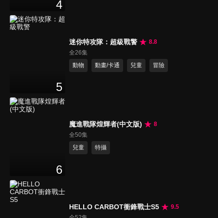
4
迷你特攻隊：超級戰警
8.8
全26集
動物
動畫/卡通
兒童
冒險
5
魔進戰隊煌輝者(中文版)
8
全50集
兒童
特攝
6
HELLO CARBOT衝鋒戰士S5
9.5
全52集