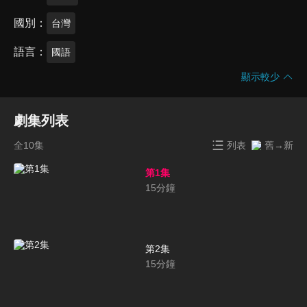
國別
台灣
語言
國語
顯示較少
劇集列表
全10集
列表
舊→新
第1集
15
分鐘
第2集
15
分鐘