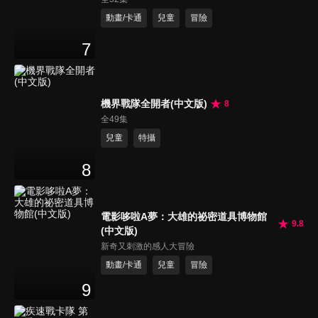
動畫/卡通
兒童
冒險
7
機界戰隊全開者(中文版)
8
全49集
兒童
特攝
8
電影哆啦A夢：大雄的祕密道具博物館
9.8
(中文版)
新奇又刺激的感人大冒險
動畫/卡通
兒童
冒險
9