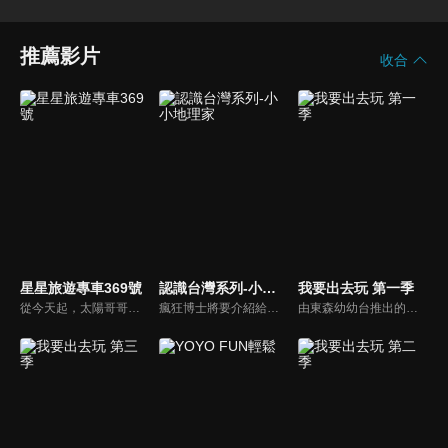
推薦影片
收合
星星旅遊專車369號
認識台灣系列-小小地理家
我要出去玩 第一季
從今天起，太陽哥哥以及彩虹姐姐將隨著各地的星星小天使，一個玩遍全台灣，一起認為台灣369個鄉鎮。
瘋狂博士將要介紹給小朋友認識的是「什麼是板塊」！在瘋狂地理劇單元中，小可愛、小迷糊、和小淘氣三個小精靈不知道什麼是板塊，為了這個事情吵架，這時科學飛俠哥哥出現為他們解答，讓她們收穫豐富，將用圖卡來讓小朋友瞭解地殼的行程及板塊運動，讓大家更瞭解台灣形成時候的小秘密。
由東森幼幼台推出的的兒童旅遊性節目「我要出去玩」，要帶小朋友四處參觀，欣賞台灣美景名勝、人文自然及歷史文物物等，節目結合了知性及趣味，所提供的遊玩資訊，也能做為全國家長親子出遊的參考，繼而鼓勵更多的父母在假日時，帶著孩子一起出去玩，促進親子交流。