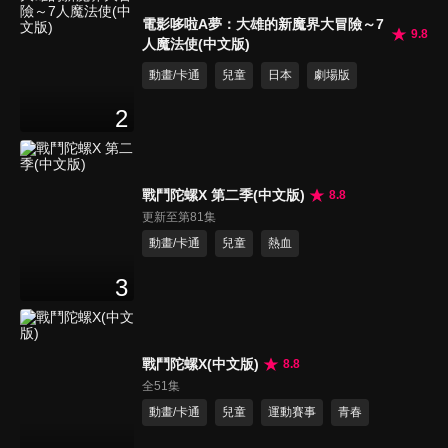
電影哆啦A夢：大雄的新魔界大冒險～7
9.8
人魔法使(中文版)
動畫/卡通
兒童
日本
劇場版
2
戰鬥陀螺X 第二季(中文版)
8.8
更新至第81集
動畫/卡通
兒童
熱血
3
戰鬥陀螺X(中文版)
8.8
全51集
動畫/卡通
兒童
運動賽事
青春