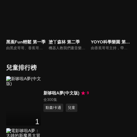
黑蕉Fun輕鬆 第一季
塗丫森林 第二季
YOYO科學樂園 第一季
由黑皮哥哥、香蕉哥哥及草莓姐姐共同主持。帶著孩子與黑皮哥哥一同冒險旅行、一起來聽香蕉哥哥講故事、再到草莓姐姐的音樂教室裡，與草莓一起唱出好聲音。
機器人教我們畫音樂盒娃娃，草莓姊姊畫玩具櫃、香蕉哥哥畫聲音，粉筆小子將一邊跳一邊畫畫教小朋友瞭解樂譜，小鍾畫客家小英雄
由香蕉哥哥主持，帶領小朋友學習簡單的科學知識。
兒童排行榜
新哆啦A夢(中文版)
9
全300集
動畫/卡通
兒童
1