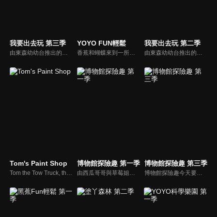
我要出去玩 第三季
YOYO FUN輕鬆
我要出去玩 第二季
由東森幼幼台推出的的兒童旅遊性節目「我要出去玩」，要帶小朋友四處參觀，欣賞台灣美景名勝、人文自然及歷史文物物等，節目結合了知性及趣味，所提供的遊玩資訊，也能做為全國家長親子出遊的參考，繼而鼓勵更多的父母在假日時，帶著孩子一起出去玩，促進親子交流。
香蕉和蝴蝶來到一所有「蛙蛙國」之稱的台北縣瑞柑國小，首先兩人必須先通過每個星期的英文對話通關密語。學校特地讓通關密語貼滿了校園的各個角落，學童可以常常複習，也因此讓學生在英語朗讀比賽中屢創佳績！
由東森幼幼台推出的的兒童旅遊性節目「我要出去玩」，要帶小朋友四處參觀，欣賞台灣美景名勝、人文自然及歷史文物物等，節目結合了知性及趣味，所提供的遊玩資訊，也能做為全國家長親子出遊的參考，繼而鼓勵更多的父母在假日時，帶著孩子一起出去玩，促進親子交流。
Tom's Paint Shop
博物館探險趣 第一季
博物館探險趣 第三季
Tom the Tow Truck, the famous truck of Car City, also washes his friends ! Tom welcomes his cars and trucs friends into his brand new Car Wash and cleans them, they come out totally washed like brand new cars!
由西瓜哥哥與草莓姐姐攜手主持，西瓜哥哥擅長繪畫藝術，草莓姐姐則為台北藝術大學音樂研究所高材生，他們兩人將各自發揮所長，帶著大小朋友一起環遊台灣博物館。
博物館探險趣今天要帶大家前往布袋戲的世界。西瓜哥哥與草莓姊姊演出武松打虎戲碼，西瓜松不忍棒打裝可愛的草莓老虎，正當兩人擔心短劇不知如何收尾，威璁老師出現了，帶他們到有戲看有戲演的地方參觀。