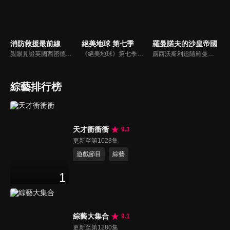
消防救援最前線
絕美地球 第七季
羅曼諾夫的沙皇帝國
親眼見證英國西密德蘭區各消防機構的工作，他們處理從威脅生命的住宅火災到道路交通事故等各種緊急情況。
《絕美地球》第七季探索全球各地令人驚嘆的新景觀和壯觀景點，包括義大利迷人的西恩納、美國冰河國家公園和冰島西北部的崎嶇景觀。
露西沃斯利追隨羅曼諾夫王朝的足跡，她介紹了彼得大帝、凱薩琳大帝和最後的沙皇尼古拉二世，他們壯觀的宮殿裡隱藏著背叛、醜聞和謀殺。
綜藝排行榜
天才衝衝衝
9.3
更新至第1028集
遊戲節目
綜藝
1
綜藝大集合
9.1
更新至第1280集