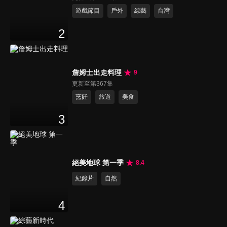
遊戲節目
戶外
綜藝
台灣
2
詹姆士出走料理
9
更新至第367集
烹飪
旅遊
美食
3
絕美地球 第一季
8.4
紀錄片
自然
4