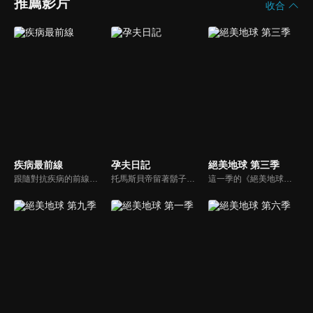
推薦影片
收合
疾病最前線
孕夫日記
絕美地球 第三季
跟隨對抗疾病的前線人員，他們如何辨識、研究或消滅傳染病。透過將當今的疫情與歷史上的流行病聯繫起來，我們可以找出可能加速未來疫情爆發的因素，例如人類與動物的互動、抗藥性、氣候變遷、都市化和全球化。
托馬斯貝帝留著鬍子、平坦的胸部和懷孕的腫脹腹部的代表性照片，引發了世界各地關於跨性別者權利的道德辯論。他生孩子的決定遭到了公眾的歧視和公然嘲笑，甚至連自己的家人也對他的行為提出質疑。更令人震驚的是，他未出生的孩子受到了多次死亡威脅。這部紀錄片將提供獨特的視角，紀錄從嬰兒誕生前的最後幾天，到托馬斯和南希的女兒在醫院誕生，以及這對夫妻回家後在媒體聚光燈下如何照顧他們的新生命。
這一季的《絕美地球》繼續飛越世界上一些最美麗、最引人注目的地方，甚至發現探險家們從葡萄牙里斯本橫跨大西洋尋找的新世界。