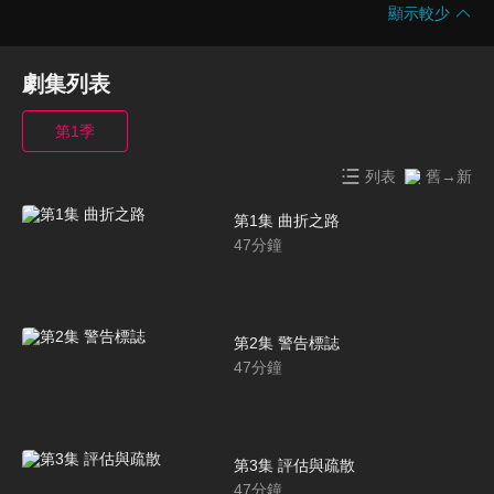
顯示較少
劇集列表
第1季
列表
舊→新
第1集 曲折之路
47
分鐘
第2集 警告標誌
47
分鐘
第3集 評估與疏散
47
分鐘