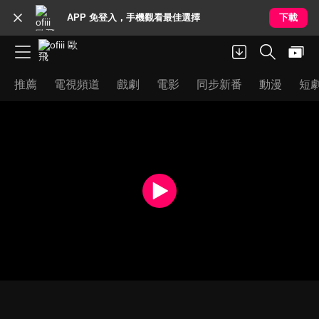
APP 免登入，手機觀看最佳選擇
下載
推薦
電視頻道
戲劇
電影
同步新番
動漫
短