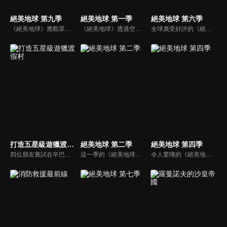
絕美地球 第九季
絕美地球 第一季
絕美地球 第六季
《絕美地球》應觀眾熱烈要求再度回歸，第九季呈現了令人驚嘆的空中景觀，穿越大城市和全球自然奇觀的驚心動魄之旅，提供了對我們的世界完全不同的視角。
《絕美地球》透過空拍提供您截然不同的世界觀，從一萬英尺高空到僅僅離地面幾英尺，空拍攝影機都能捕捉到美麗、驚心動魄的景象，帶您環遊世界各地。
全球廣受好評的《絕美地球》再度回歸！在第六季中，我們將造訪更多美麗的景點，包括法國、愛爾蘭、美國、蘇格蘭，還有許多其他令人嘆為觀止的地方！
打造五星級遊獵渡假村
絕美地球 第二季
絕美地球 第四季
四位朋友嘗試在辛巴威建造一家五星級遊獵度假村，除了這個夢想外，他們沒有任何共同點。在管理野生動物、缺少建築材料和無盡的繁文縟節中，這是他們面臨的最大挑戰。
這一季的《絕美地球》飛越了世界上最美麗、最引人注目的地方。每集節目都會以獨一無二的視角，呈現大約30個壯觀的景點。
令人驚嘆的《絕美地球》第四季回歸，收錄了從法國、德國、西班牙、義大利、比利時和瑞士等國家的一萬英尺高空拍攝的壯觀影片，以及美國和英國許多美麗景點的精彩鏡頭。