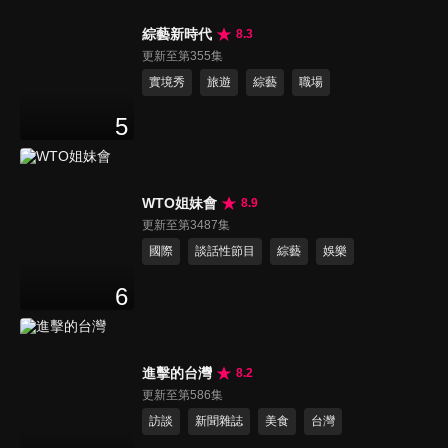
綜藝新時代
8.3
更新至第355集
實境秀
旅遊
綜藝
職場
5
WTO姐妹會
8.9
更新至第3487集
國際
談話性節目
綜藝
娛樂
6
進擊的台灣
8.2
更新至第586集
訪談
新聞雜誌
美食
台灣