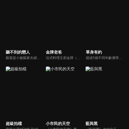
聽不到的戀人
金牌老爸
單身有約
蘇葵從小被蘇家夫婦收養 失去家人的蘇葵對自己一無所知。她問母親，為什麼我的聲音不見了？母親則用夢幻的美人魚童話來安慰蘇葵，並且在將來的某一天，王子會來付出他的真愛，美妙的聲音就會回到蘇葵身邊了…
法式料理主廚金牌（屈中恆）與好友吳誠信（卜學亮）合開法式餐廳，不料，因資金週轉不良，誠信不告而別，金牌面臨積欠員工薪水及房租壓力，只得放棄苦心經營半年的餐廳，帶著妻女回家投靠母親（方芳）。精通料理卻對經營理財一竅不通的他，重新尋找工作卻處處碰壁，他的創業理想真能實現嗎？
描述5個不同年齡層單身女子的愛情、婚姻觀。
超級拍檔
小市民的天空
藍與黑