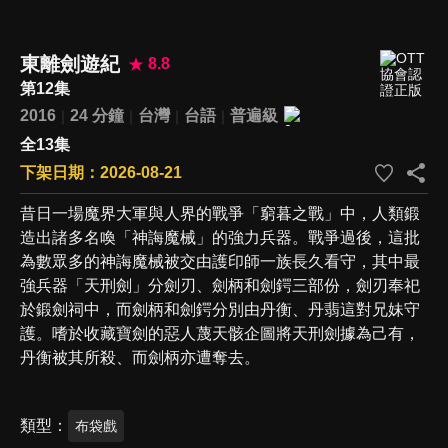
東離劍遊紀
8.8
第12集
2016
24 分鐘
台灣
台語
普遍級
全13集
下架日期：2026-08-21
昔日一場魔界大軍與人界的戰爭「窮暮之戰」中，人類鍛
造出諸多名喚「神誨魔械」的強力兵器。戰爭過後，這批
為數眾多的神誨魔械被交由護印師一族長久看守，其中最
強兵器「天刑劍」分劍刃、劍柄和劍鍔三部份，劍刃奉祀
於鍛劍祠中，而劍柄和劍鍔分別由丹衡、丹翡這對兄妹守
護。嗜於收藏寶劍的惡人蔑天骸企圖將天刑劍據為己有，
丹衡被其所殺、而劍柄亦遭奪去。
類型
布袋戲