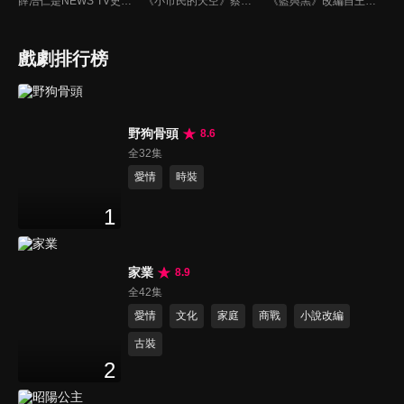
薛浩仁是NEWS TV史上最年輕的王牌主播，安孝琪是一直崇拜他的地方電視台小記者，一場天外飛來的車禍讓她遇到了他，只是她萬萬沒有想到，薛浩仁居然趁機剽竊了她的獨家新聞，幻想破滅的她化悲憤為力量，誓言一定要打敗他，未料，冤冤相報的結果，浩仁與孝琪兩人結婚，一家子喜氣洋洋。
《小市民的天空》蔡明亮擔任策劃，交由不同導演負責，蔡明亮自己編導了其中的四部：《我的名字叫做瑪麗》、《麗香的感情線》、《阿雄的初戀情人》和《給我一個家》。
《藍與黑》改編自王藍所著的同名長篇小說（1958年發行，該書被譽為四大抗戰小說之一），故事發生在民國26年對日抗戰爆發到39年國民政府遷台期間，場景則橫跨天津、北平、重慶、上海到台灣，描述孤女唐琪、千金大小姐鄭美莊與孤兒張醒亞「兩女一男」之間，一段見證大時代的烽火戀。
戲劇排行榜
野狗骨頭
8.6
全32集
愛情
時裝
1
家業
8.9
全42集
愛情
文化
家庭
商戰
小說改編
古裝
2