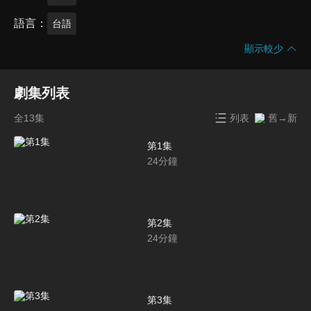
語言
台語
顯示較少
劇集列表
全13集
列表
舊→新
第1集
24
分鐘
第2集
24
分鐘
第3集