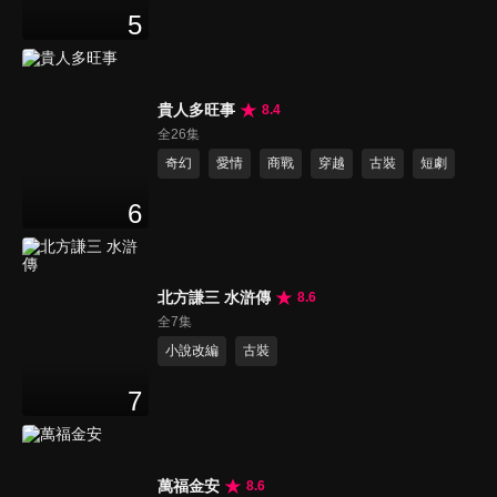
5
貴人多旺事
8.4
全26集
奇幻
愛情
商戰
穿越
古裝
短劇
6
北方謙三 水滸傳
8.6
全7集
小說改編
古裝
7
萬福金安
8.6