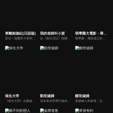
東離劍遊紀(日語版)
我的老師叫小賀
萌學園大電影：尋找磐古
昔日一場魔界大軍與人界的戰爭「窮暮之戰」中，人類鍛造出諸多名喚「神誨魔械」的強力兵器。戰爭過後，這批為數眾多的神誨魔械被交由護印師一族長久看守，其中最強兵器「天刑劍」分劍刃、劍柄和劍鍔三部份，劍刃奉祀於鍛劍祠中，而劍柄和劍鍔分別由丹衡、丹翡這對兄妹守護。嗜於收藏寶劍的惡人蔑天骸企圖將天刑劍據為己有，丹衡被其所殺、而劍柄亦遭奪去。
以《新兵日記》校園版包裝模式推出的《我的老師叫小賀》，劇名中的「叫小賀」為台語發音，表示「有膽識、有Guts」之意。
萌學園，傳說成立的時間是在地球誕生的年代，是一所由夸克族人組成的魔法學校，隱藏在地球大氣層外平行空間裡，並由萌騎士代代相傳，守護地球的和平。在一次任務中，意外引來黑色力量莫爾斯，威脅萌騎士交出磐古，召喚出萌學園的過去，否則將用魔法抽乾地球水資源，讓所有生命乾涸而死！「磐古」，究竟是什麼？為了拯救地球，萌騎士們踏上尋找磐古的旅程，竟發現磐古的神秘力量與自己的魔法有著密不可分的連結，然而要付出什麼代價才能阻止莫爾斯奪走磐古？
保生大帝
勸世媳婦
醒世媳婦
《保生大帝》台劇線上看。「保生大帝」的劇情是敘述大道公吳本成佛之前，在凡間救人濟世的感人故事。劇中並穿插天界龍女下凡，心中暗戀她的瘟神追隨而至，與吳本以及富家女玉蓮四個人產生了一段天上人間的情感糾葛。
清末泉州府舉行搶頭旗，周成踢進彩炮贏得頭旗，因此娶到月娌，然周成父母反對，後經月娌父親登門懇求，周家二老才答應婚事。周成想到台灣發展，月娌不顧公婆反對支持丈夫，周父只好籌措路費讓兒子完成心願。
喜鵲嫁入吳家後，丈夫竟離奇身亡。喜鵲與婆婆一同將遺腹子重孝撫養長大，無奈婆婆並不疼愛這個小孫子，且將所有關愛放在長孫重仁上。重仁與重孝在成長過程中所受到的不平等待遇，讓兄弟之情備受考驗。而喜鵲與婆婆金葉嬸的感情已不十分融洽，在兩兄弟各自娶妻之後，讓婆媳問題又更加複雜。