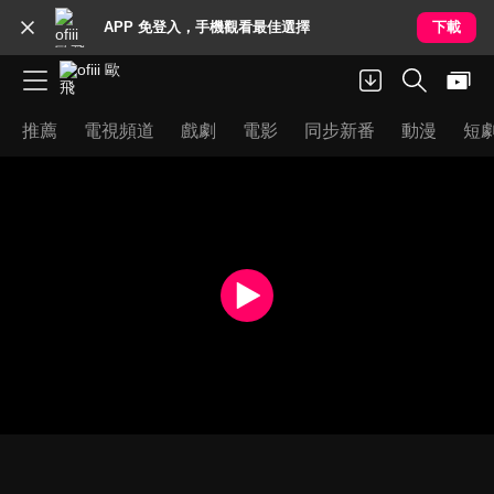
APP 免登入，手機觀看最佳選擇
下載
推薦
電視頻道
戲劇
電影
同步新番
動漫
短