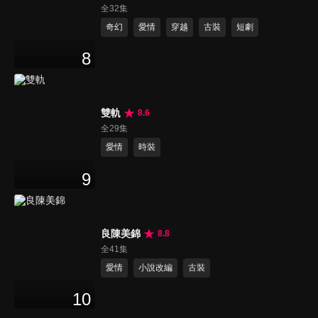
全32集
奇幻
愛情
穿越
古裝
短劇
8
雙軌
8.6
全29集
愛情
時裝
9
良陳美錦
8.8
全41集
愛情
小說改編
古裝
10