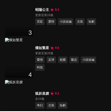
昭陽公主
8.4
更新至第16集
宮廷
愛情
小說改編
古裝
短劇
3
燦如繁星
9.6
更新至第26集
愛情
足球
校園
勵志
小說改編
時裝
4
狐妖皇嫂
8.2
全24集
奇幻
古裝
短劇