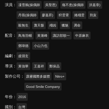
演員
凜雪鴉(操偶師
吳聖恩)
殤不患(操偶師
洪嘉章)
丹翡(操偶師
廖嘉昇)
狩雲霄
捲殘雲
刑亥
殺無生
蔑天骸
殘凶
獵魅
凋命
配音
鳥海浩輔
黃滙峰
諏訪部順一
中原麻衣
鄧瑋德
小山力也
編劇
虛淵玄
導演
黃強華
王嘉祥
鄭保品
製作公司
霹靂國際多媒體
Nitro+
Good Smile Company
年份
2016
國別
台灣