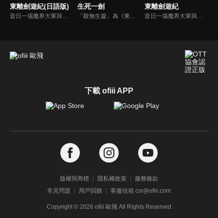
東離劍遊紀(日語版)
生死一劍
東離劍遊紀
昔日一場魔界大軍與人界的戰爭「窮暮之戰」中，人類鍛造出諸多名喚「神誨魔械」的強力兵器。戰爭過後，這批為數眾多的神誨魔械被交由護印師一族長久看守，其中最強兵器「天刑劍」分劍刃、劍柄和劍鍔三部份，劍刃奉祀於鍛劍祠中，而劍柄和劍鍔分別由丹衡、丹翡這對兄妹守護。嗜於收藏寶劍的惡人蔑天骸企圖將天刑劍據為己有，丹衡被其所殺、而劍柄亦遭奪去。
「殺無生篇」為《東離劍遊紀》的前傳故事。以凜雪鴉性命為目標、執拗追殺著他的殺無生，過去與凜雪鴉的一段因緣將在故事中揭明。「殤不患篇」為虛淵玄親自執筆撰寫的《東離劍遊紀》後傳故事。大戰後，東離再度恢復和平。繼續著旅程的殤不患，來到了一家冷清的客棧酒館。在那裡，他遇上了一個男人...
昔日一場魔界大軍與人界的戰爭「窮暮之戰」中，人類鍛造出諸多名喚「神誨魔械」的強力兵器。戰爭過後，這批為數眾多的神誨魔械被交由護印師一族長久看守，其中最強兵器「天刑劍」分劍刃、劍柄和劍鍔三部份，劍刃奉祀於鍛劍祠中，而劍柄和劍鍔分別由丹衡、丹翡這對兄妹守護。嗜於收藏寶劍的惡人蔑天骸企圖將天刑劍據為己有，丹衡被其所殺、而劍柄亦遭奪去。
下載 ofiii APP
版權與商標
隱私權政策
服務條款
常見問題
用戶回饋
客服信箱 csr@ofiii.com
Copyright ©
2026
ofiii 歐飛 All Rights Reserved