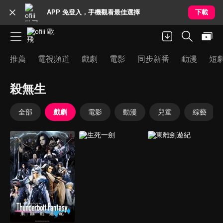
APP 免登入，手機觀看最佳選擇
下載
推薦
電視頻道
戲劇
電影
同步新番
動漫
短
殺無生
全部
戲劇
電影
動漫
兒童
綜藝