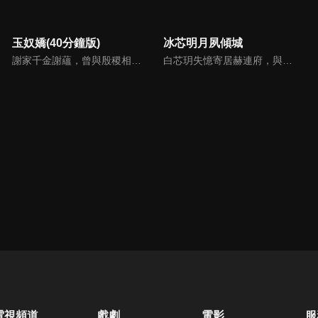
玉奴嬌(40分鐘版)
冰芯明月夙傾城
謝家千金謝蘊，曾與殷稷相識相愛，卻被誤會為背叛殷稷轉嫁齊王的始亂終棄之人。殷稷登上王位後，開啟了謝蘊地獄般的宮廷生活。謝蘊在與殷稷的愛恨糾葛中依然守住本心，兩人攜手粉碎了逆賊的陰謀。
白芯玥失憶寄居赫連府，與赫連夙在查探身世的過程中糾纏不清，彼此間情愫暗生。然而，藍羽軍的謎團、玄璃珠的秘密、以及潛伏在暗處的千機閣，讓他們步步驚心。白芯玥曾經的青梅竹馬沈瀾熠，如今卻是隱藏黑暗勢力的操控者，在愛與仇恨間掙扎。赫連夙和白芯玥能否衝破重重阻礙，找回真相？
電視頻道
戲劇
電影
服