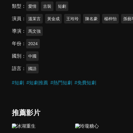
類型
愛情
古裝
短劇
演員
溫茉言
黃金成
王玲玲
陳名豪
楊梓怡
孫藝
導演
馬文強
年份
2024
國別
中國
語言
國語
#
短劇
#
短劇推薦
#
熱門短劇
#
免費短劇
推薦影片