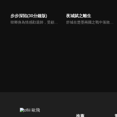
步步深陷(30分鐘版)
夜城賦之離生
韓卿身為情感勸退師，受顧客委託調查其丈夫出軌，成為華京集團董事長馮斯乾的私人助理，被迫捲入一場精心策劃的陰謀。兩人為尋找真相，從猜忌、試探到攜手、互助、坦誠，最終找到婚姻本質，也找到了真我的愛情故事。
舒城在楚墨兩國之戰中落敗，並成為了墨國五皇女莫茴的魂器。失去自我意識的舒城跟隨姐姐莫茹回到墨國，面對失而復得的妹妹，莫茹欣喜又憂慮。為了保護親人和國家她棄醫從戎，甚至為了保護莫茴不惜被砍掉一條手臂，然而這一切都阻擋不了局勢的動盪不安...
推薦