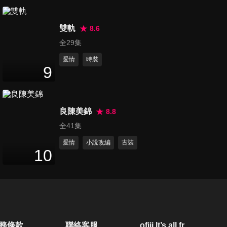
10
分鐘
雙軌
8.6
第21集
全29集
9
分鐘
愛情
時裝
9
第22集
11
分鐘
良陳美錦
8.8
全41集
第23集
愛情
小說改編
古裝
10
11
分鐘
第24集
14
分鐘
務條款
聯絡客服
ofiii lt’s all free