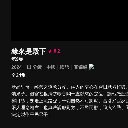
緣來是殿下
8.2
第9集
2024
11 分鐘
中國
國語
普遍級
全24集
新品研發，經營之道惹分歧。兩人的交心在翌日就被打破
端果子。但宮茗很清楚暢音閣一直以來的定位，讓他做些
響口感，要走上流路線，一切自然不可將就。宮茗好說歹
兩人理念相左，也無法說服對方，不歡而散，陷入冷戰。
決定製作平民果子。