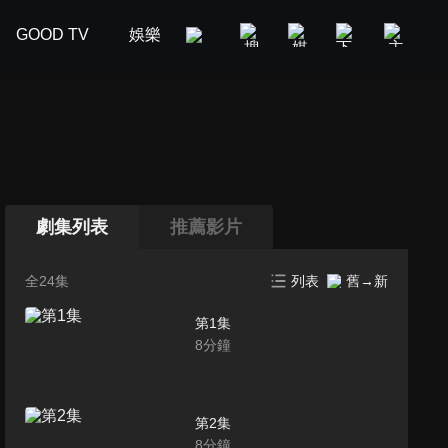
GOOD TV
娛樂
美食旅遊
新聞政論
汽車
劇集列表
推薦影片
全24集
列表
舊→新
第1集
8
分鐘
第2集
8
分鐘