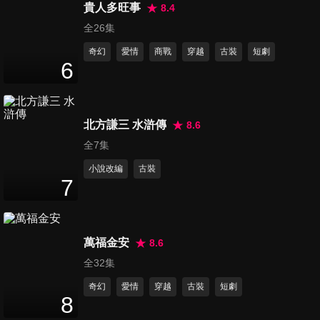
貴人多旺事
8.4
第16集
全26集
10
分鐘
奇幻
愛情
商戰
穿越
古裝
短劇
6
第17集
11
分鐘
北方謙三 水滸傳
8.6
全7集
第18集
小說改編
古裝
12
分鐘
7
第19集
萬福金安
8.6
9
分鐘
全32集
奇幻
愛情
穿越
古裝
短劇
8
第20集