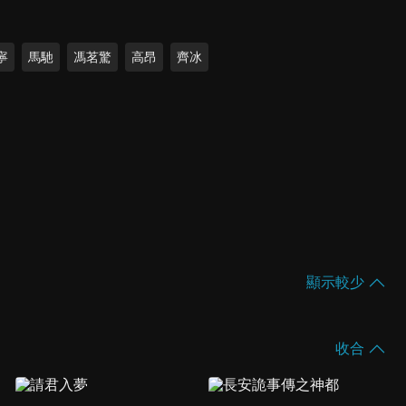
寧
馬馳
馮茗驚
高昂
齊冰
顯示較少
收合