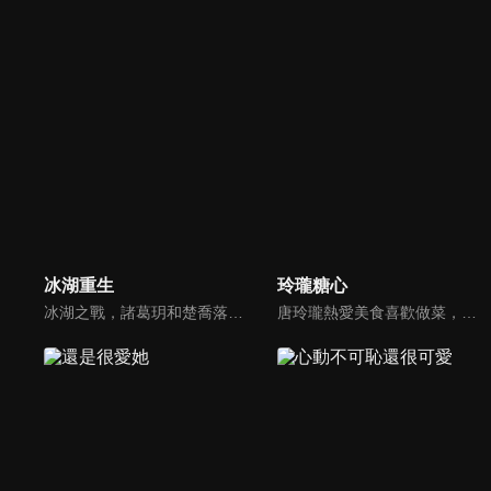
冰湖重生
玲瓏糖心
冰湖之戰，諸葛玥和楚喬落入冰湖，楚喬被燕洵所救，得知諸葛玥已死，她尋機刺殺燕洵，為諸葛玥報仇。楚喬在卞唐幾次三番受到一位神秘男子的幫助，她有種似曾相識的感覺，不禁懷疑諸葛玥還活著。燕洵變本加厲，掀起四國紛亂。最終，楚喬能否平定天下並再與諸葛玥重聚？
唐玲瓏熱愛美食喜歡做菜，渴望能夠開一家屬於自己的餐館，但卻被父親呵斥這是不務正業，要求她趕緊找個正經工作。唐玲瓏垂頭喪氣坐在臥室，發現電腦上剛玩的經營類遊戲發出了耀眼的光芒，她上前仔細查看，一晃眼進入夢境成了古代玲瓏酒樓的刁蠻大小姐...