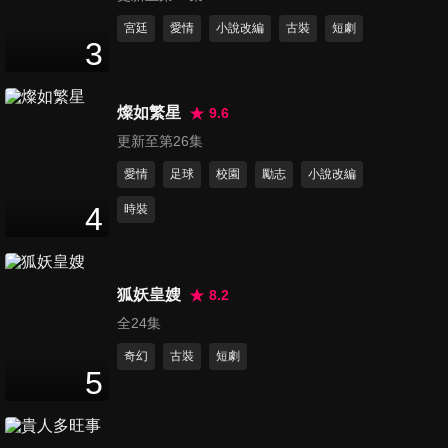
11
分鐘
宮廷
愛情
小說改編
古裝
短劇
3
第12集
9
分鐘
燦如繁星
9.6
更新至第26集
愛情
足球
校園
勵志
小說改編
第13集
11
分鐘
4
時裝
第14集
狐妖皇嫂
8.2
11
分鐘
全24集
奇幻
古裝
短劇
5
第15集
11
分鐘