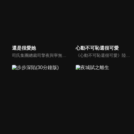
還是很愛她
心動不可恥還很可愛
司氏集團總裁司擎夜與寧無悔因歹人的設計而產生誤會，不歡而散。之後已懷有身孕的寧無悔意外失去所有記憶，她生下孩子成為了單身媽媽。七年後，兩人重逢後逐漸相知相愛並解除了誤會，最終開啟了一家四口的幸福生活。
《心動不可恥還很可愛》陸劇線上看。事業型女強人時千金（李羽桐）一心追求事業，但在機緣巧合下對佛系的寵物入殮師周清言（呂昀峰）開展轟轟烈烈的女追男攻勢。