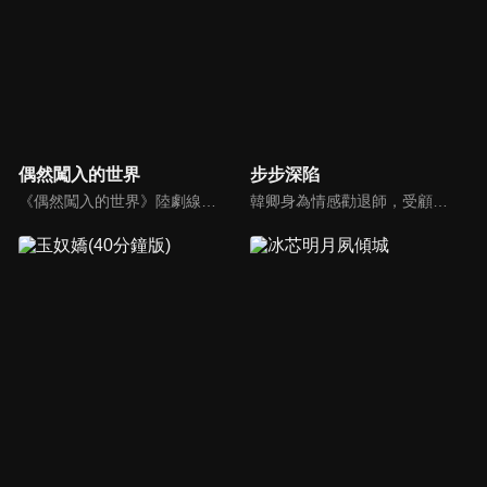
偶然闖入的世界
步步深陷
《偶然闖入的世界》陸劇線上看。講述了鬼馬少女慕曉如（溫茉言）「偶然」闖入來自平行世界的高冷教授晏隨（利晴天）的神秘空間，並由此引發出一場顛覆了亂世、古代、平行都市的浪漫逆襲之旅。
韓卿身為情感勸退師，受顧客委託調查其丈夫出軌，成為華京集團董事長馮斯乾的私人助理，被迫捲入一場精心策劃的陰謀。兩人為尋找真相，從猜忌、試探到攜手、互助、坦誠，最終找到婚姻本質，也找到了真我的愛情故事。