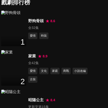
戲劇排行榜
第7集
10
分鐘
野狗骨頭
8.6
全32集
第8集
10
分鐘
愛情
時裝
1
第9集
家業
8.9
11
分鐘
全42集
愛情
文化
家庭
商戰
小說改編
第10集
2
古裝
10
分鐘
昭陽公主
8.4
第11集
更新至第15集