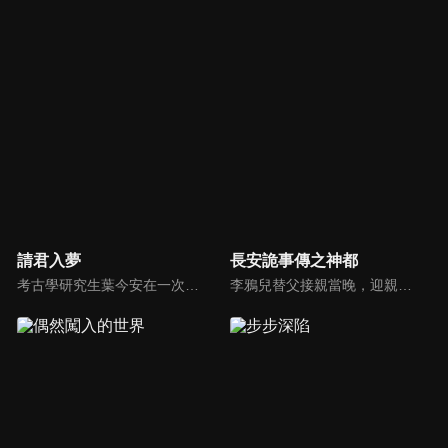
請君入夢
長安詭事傳之神都
考古學研究生葉今安在一次墓室勘察中，因觸摸疑似寧安君的頭蓋骨，就意外穿越到了大寧朝，成為了臭名昭著的暴君寧安君鳳知藜最寵愛的“禍國妖妃”—麗貴妃。為了掩蓋身份偽裝成這位善樂好舞，性子張揚的周貴妃，葉今安只能硬著頭皮表演“妖豔魅惑”，惹出了許多啼笑皆非的事件，幾次險些暴露真相。
李鴉兒替父接親當晚，迎親隊伍突遭變故，新娘離奇自焚，她自己也在混亂中遭刺客襲擊，失去記憶後淪為奴僕。隨著一樁樁血色詭案接連浮現，她的身世之謎也逐漸被揭開。原本立場對立的兩人，意外成為主僕，在危機四伏的大唐暗夜中被迫聯手，一步步逼近真相。