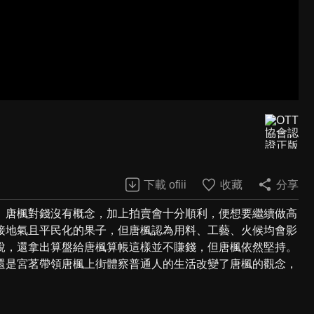
下載 ofiii
收藏
分享
。唐楓對錢沒有概念，加上拍賣會十分順利，便想要繼續做高
接地氣且平民化的果子，但唐楓認為用料、工藝、火候均會影
說，還拿出算盤給唐楓算帳這樣並不賺錢，但唐楓依然堅持。
還是宮茗帶領唐楓上街體察普通人的生活改變了唐楓的觀念，