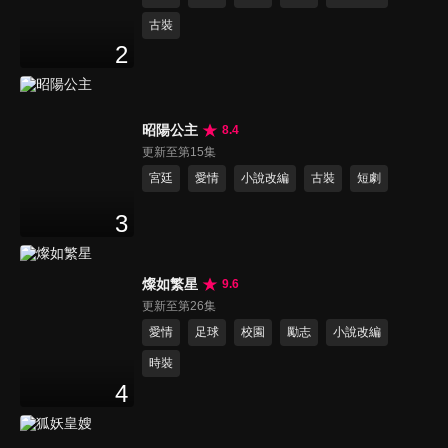
古裝
2
昭陽公主
8.4
更新至第15集
宮廷
愛情
小說改編
古裝
短劇
3
燦如繁星
9.6
更新至第26集
愛情
足球
校園
勵志
小說改編
時裝
4