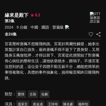
緣來是殿下
8.2
第3集
2024
9 分鐘
中國
國語
普遍級
全24集
宮茗壓榨唐楓不想雞飛狗跳。宮茗奸商屬性觸發，她拿出
算盤計算自己損失，最終唐楓不得不簽下了賣身契，又用
隨身玉佩做抵押，才得以留下。宮茗從此便開始了對唐楓
喪心病狂的壓榨生活，讓他砍柴燒水，餵鴿子。不過宮茗
沒想到的是，這位皇子四體不勤五穀不分，總能把簡單的
事情複雜化，具體的事件抽象化，搞得暢音閣終日雞飛狗
跳。
類型
愛情
古裝
短劇
演員
溫茉言
黃金成
王玲玲
陳名豪
楊梓怡