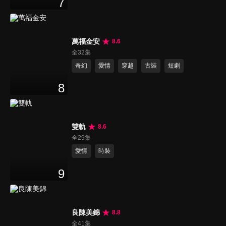
7
萬福金安
8.6
全32集
奇幻
愛情
穿越
古裝
短劇
8
雙軌
8.6
全29集
愛情
時裝
9
良陳美錦
8.8
全41集