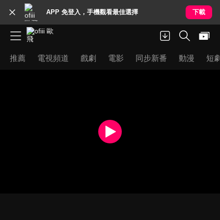
APP 免登入，手機觀看最佳選擇
下載
推薦
電視頻道
戲劇
電影
同步新番
動漫
短