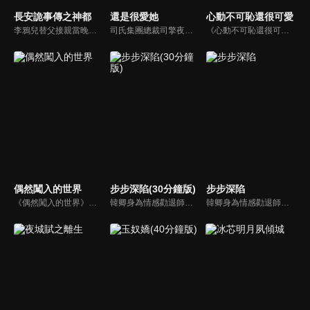
長安詭事傳之神都
還是很愛她
心動不可恥還很可愛
李鴉兒替父接親當晚，迎親隊伍突遭變故，新娘離奇自焚，她自己也在混亂中遭刺客襲擊，失去記憶後淪為奴僕。隨著一樁樁血色詭案接連浮現，她的身世之謎也逐漸被揭開。原本立場對立的兩人，意外成為主僕，在危機四伏的大唐暗夜中被迫聯手，一步步逼近真相。
司氏集團總裁司擎夜與寧無悔因歹人的設計而產生誤會，不歡而散。之後已懷有身孕的寧無悔意外失去所有記憶，她生下孩子成為了單身媽媽。七年後，兩人重逢後逐漸相知相愛並解除了誤會，最終開啟了一家四口的幸福生活。
《心動不可恥還很可愛》陸劇線上看。事業型女強人時千金（李羽桐）一心追求事業，但在機緣巧合下對佛系的寵物入殮師周清言（呂昀峰）開展轟轟烈烈的女追男攻勢。
偶然闖入的世界
步步深陷(30分鐘版)
步步深陷
《偶然闖入的世界》陸劇線上看。講述了鬼馬少女慕曉如（溫茉言）「偶然」闖入來自平行世界的高冷教授晏隨（利晴天）的神秘空間，並由此引發出一場顛覆了亂世、古代、平行都市的浪漫逆襲之旅。
韓卿身為情感勸退師，受顧客委託調查其丈夫出軌，成為華京集團董事長馮斯乾的私人助理，被迫捲入一場精心策劃的陰謀。兩人為尋找真相，從猜忌、試探到攜手、互助、坦誠，最終找到婚姻本質，也找到了真我的愛情故事。
韓卿身為情感勸退師，受顧客委託調查其丈夫出軌，成為華京集團董事長馮斯乾的私人助理，被迫捲入一場精心策劃的陰謀。兩人為尋找真相，從猜忌、試探到攜手、互助、坦誠，最終找到婚姻本質，也找到了真我的愛情故事。