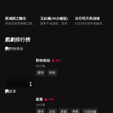
夜城賦之離生
玉奴嬌(40分鐘版)
冰芯明月夙傾城
舒城在楚墨兩國之戰中落敗，並成為了墨國五皇女莫茴的魂器。失去自我意識的舒城跟隨姐姐莫茹回到墨國，面對失而復得的妹妹，莫茹欣喜又憂慮。為了保護親人和國家她棄醫從戎，甚至為了保護莫茴不惜被砍掉一條手臂，然而這一切都阻擋不了局勢的動盪不安...
謝家千金謝蘊，曾與殷稷相識相愛，卻被誤會為背叛殷稷轉嫁齊王的始亂終棄之人。殷稷登上王位後，開啟了謝蘊地獄般的宮廷生活。謝蘊在與殷稷的愛恨糾葛中依然守住本心，兩人攜手粉碎了逆賊的陰謀。
白芯玥失憶寄居赫連府，與赫連夙在查探身世的過程中糾纏不清，彼此間情愫暗生。然而，藍羽軍的謎團、玄璃珠的秘密、以及潛伏在暗處的千機閣，讓他們步步驚心。白芯玥曾經的青梅竹馬沈瀾熠，如今卻是隱藏黑暗勢力的操控者，在愛與仇恨間掙扎。赫連夙和白芯玥能否衝破重重阻礙，找回真相？
戲劇排行榜
野狗骨頭
8.6
全32集
愛情
時裝
1
家業
8.9
全42集
愛情
文化
家庭
商戰
小說改編