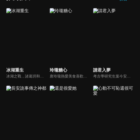
冰湖重生
玲瓏糖心
請君入夢
冰湖之戰，諸葛玥和楚喬落入冰湖，楚喬被燕洵所救，得知諸葛玥已死，她尋機刺殺燕洵，為諸葛玥報仇。楚喬在卞唐幾次三番受到一位神秘男子的幫助，她有種似曾相識的感覺，不禁懷疑諸葛玥還活著。燕洵變本加厲，掀起四國紛亂。最終，楚喬能否平定天下並再與諸葛玥重聚？
唐玲瓏熱愛美食喜歡做菜，渴望能夠開一家屬於自己的餐館，但卻被父親呵斥這是不務正業，要求她趕緊找個正經工作。唐玲瓏垂頭喪氣坐在臥室，發現電腦上剛玩的經營類遊戲發出了耀眼的光芒，她上前仔細查看，一晃眼進入夢境成了古代玲瓏酒樓的刁蠻大小姐...
考古學研究生葉今安在一次墓室勘察中，因觸摸疑似寧安君的頭蓋骨，就意外穿越到了大寧朝，成為了臭名昭著的暴君寧安君鳳知藜最寵愛的“禍國妖妃”—麗貴妃。為了掩蓋身份偽裝成這位善樂好舞，性子張揚的周貴妃，葉今安只能硬著頭皮表演“妖豔魅惑”，惹出了許多啼笑皆非的事件，幾次險些暴露真相。