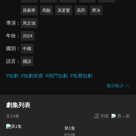
孫藝寧
馬馳
馮茗驚
高昂
齊冰
導演
馬文強
年份
2024
國別
中國
語言
國語
#
短劇
#
短劇推薦
#
熱門短劇
#
免費短劇
顯示較少
劇集列表
全24集
列表
舊→新
第1集
8
分鐘