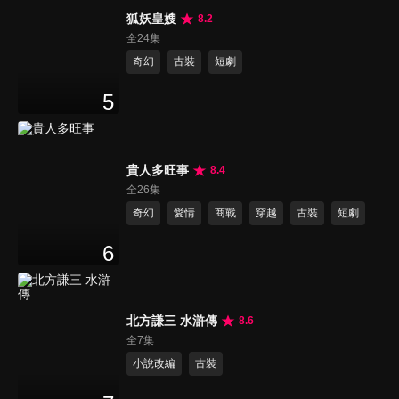
狐妖皇嫂
8.2
全24集
奇幻
古裝
短劇
5
貴人多旺事
8.4
全26集
奇幻
愛情
商戰
穿越
古裝
短劇
6
北方謙三 水滸傳
8.6
全7集
小說改編
古裝