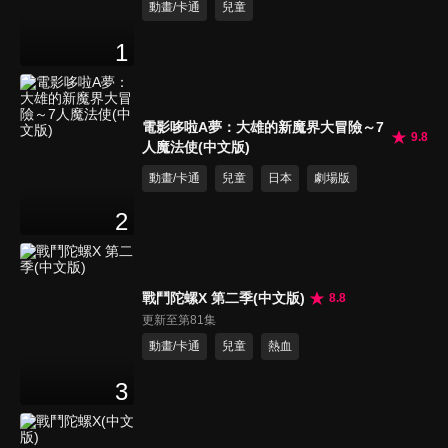
動畫/卡通
兒童
1
電影哆啦A夢：大雄的新魔界大冒險～7
9.8
人魔法使(中文版)
動畫/卡通
兒童
日本
劇場版
2
戰鬥陀螺X 第二季(中文版)
8.8
更新至第81集
動畫/卡通
兒童
熱血
3