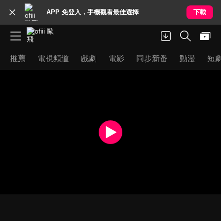
APP 免登入，手機觀看最佳選擇
下載
推薦
電視頻道
戲劇
電影
同步新番
動漫
短