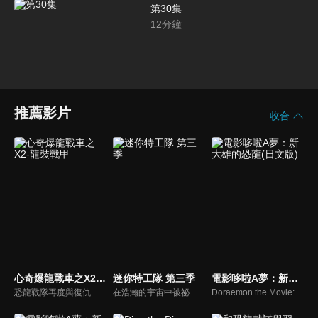
第30集
12
分鐘
推薦影片
收合
心奇爆龍戰車之X2-龍裝戰甲
迷你特工隊 第三季
電影哆啦A夢：新大雄的恐龍(日文版)
恐龍戰隊再度與復仇歸來的掌控者及其製造的魔方怪物們鬥智鬥勇，全力保護恐龍城市的故事。在愈發艱難的戰鬥過程中，恐龍戰隊成員們在新夥伴冰凝的技術支持下，運用魔方手錶陸續召喚出了全新的數碼恐龍和電磁恐龍，靠著智慧與謀略和不屈不撓的精神，成功擊敗了掌控者及其怪物軍團，維持了社會的秩序，恢復了城市的安寧。
在浩瀚的宇宙中被祕密選召出的四個小動物，作爲迷你特工隊保護地球的和平，他們是最強戰士！數百年後宇宙海盜丹丹團三人組，在某個小行星發現了被封印的外星人，並解開封印讓其重見天日。這邪惡勢力籌劃在地球不斷製造危機，迷你特工隊爲保護地球，與邪惡勢力展開了激烈的戰鬥！
Doraemon the Movie:Nobita’s Dinosaur 2006