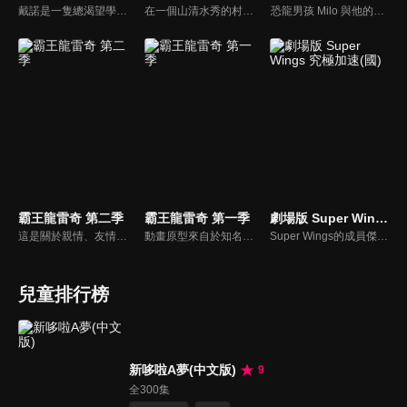
戴諾是一隻總渴望學習新東西的好奇小恐龍。 它喜歡通過玩玩具，汽車和火車來探索世界。 像每個寶寶一樣，戴諾熱愛學習形狀、顏色、數位還有字母。 快來和戴諾一起學習吧！
在一個山清水秀的村子裡，奶龍小七平靜的生活被打破，暴暴龍為了取代奶龍成為宇宙最強龍，在村子各種使壞，奶龍小七為了阻止其的惡行展開了一 系列英勇鬥爭，上演了一幕幕打抱不平、溫情治癒、正能量的搞笑日常，只為能守每個人心中最純真的美好。
恐龍男孩 Milo 與他的家人和朋友生活在中生代時期。加入他的冒險之旅，瞭解恐龍和他們生活的時代。
霸王龍雷奇 第二季
霸王龍雷奇 第一季
劇場版 Super Wings 究極加速(國)
這是關於親情、友情、勇氣和愛的故事。很久以前，有一隻特別的霸王龍叫雷奇。在尚未孵化時，雷奇就被一隻雌性慈母龍撿回家，成為食草恐龍家庭的一員。身為食肉恐龍的他，有捕食者的本能，但媽媽的細心教導讓他明白，不能傷害他人，雷奇努力克制，成為一隻外表兇猛，但心地善良的霸王龍。在與家人、朋友、鄰居們的相處，雷奇與性格各異的恐龍朋友們相互理解、陪伴，體會親情、友情的溫暖，學會勇敢和愛，一起快樂生活，慢慢長大。
動畫原型來自於知名繪本《你看起來好像很好吃》恐龍系列。這是發生在恐龍們之間溫馨且治癒的故事，關於親情、友情、勇氣和愛。在遙遠的白堊紀時代，生活著許多不同種類、性格各異的恐龍，故事主角霸王龍雷奇，他外表兇悍，內心溫柔，熱心腸的他，總是努力幫助小夥伴們化解各種危機。年復一年，雷奇和小夥伴們相互理解扶持，在恐龍世界裡快樂生活，慢慢長大…
Super Wings的成員傑特是世界上最快的飛機，但他不只是願意送快遞。他希望像其他Super Wings隊友一樣受歡迎。當比利·威利綁架了一群無辜的人質時，傑特決定幫助人類女孩菲菲救出她母親…
兒童排行榜
新哆啦A夢(中文版)
9
全300集