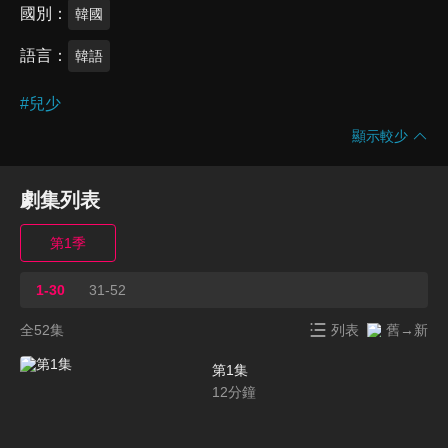
國別
韓國
語言
韓語
#
兒少
顯示較少
劇集列表
第1季
1-30
31-52
全52集
列表
舊→新
第1集
12
分鐘