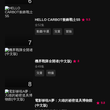
6
HELLO CARBOT衝鋒戰士S5
9.5
全52集
動畫/卡通
兒童
冒險
7
機界戰隊全開者(中文版)
8
全49集
兒童
特攝
8
電影哆啦A夢：大雄的祕密道具博物館
9.8
(中文版)