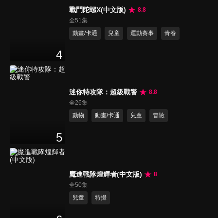
戰鬥陀螺X(中文版)
8.8
全51集
動畫/卡通
兒童
運動賽事
青春
4
迷你特攻隊：超級戰警
8.8
全26集
動物
動畫/卡通
兒童
冒險
5
魔進戰隊煌輝者(中文版)
8
全50集
兒童
特攝