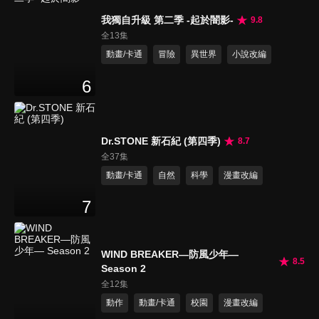
我獨自升級 第二季 -起於闇影-
9.8
全13集
動畫/卡通
冒險
異世界
小說改編
6
Dr.STONE 新石紀 (第四季)
8.7
全37集
動畫/卡通
自然
科學
漫畫改編
7
WIND BREAKER—防風少年—
8.5
Season 2
全12集
動作
動畫/卡通
校園
漫畫改編