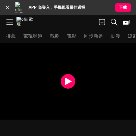
APP 免登入，手機觀看最佳選擇
下載
推薦
電視頻道
戲劇
電影
同步新番
動漫
短