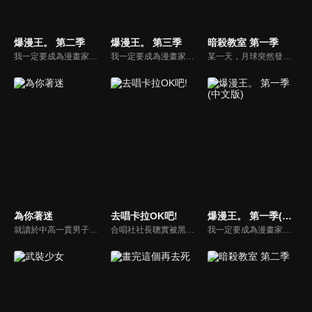
爆漫王。 第二季
爆漫王。 第三季
暗殺教室 第一季
我一定要成為漫畫家！中學三年級生的真城最高，擁有驚人的繪畫天份。真城一直暗戀班上的美少女──亞豆美保，在一次偶然的機會，真城向亞豆告白，如果自己的漫畫有朝一日改編成動畫，兩人就結婚。在亞豆接受真城告白的同時，真城決定與同學高木以亞城木夢葉為筆名出道，一同闖盪競爭激烈的漫畫市場。
我一定要成為漫畫家！中學三年級生的真城最高，擁有驚人的繪畫天份。真城一直暗戀班上的美少女──亞豆美保，在一次偶然的機會，真城向亞豆告白，如果自己的漫畫有朝一日改編成動畫，兩人就結婚。在亞豆接受真城告白的同時，真城決定與同學高木以亞城木夢葉為筆名出道，一同闖盪競爭激烈的漫畫市場。
某一天，月球突然發生爆炸，約有七成都蒸發掉了。自稱是犯人，還揚言明年三月連地球也要炸掉的超生物，不知為何來到椚丘國中三年E班擔任老師。各國元首都無法殺了它，只好委託椚丘國中三年E班的學生，酬勞是一百億日圓！他們能否再畢業前解決「殺老師」…？
為你著迷
去唱卡拉OK吧!
爆漫王。 第一季(中文版)
就讀於中高一貫男子校的江間讓二，因為一次體育祭，開始被個性古怪的同班同學林美良以奇怪的方式糾纏。而就讀於男女共校的目高優一，則對被全校厭惡的詭異人物——二階堂明成為他後座同學一事感到相當鬱悶……
合唱社社長聰實被黑道流氓成田狂兒纏上，並拜託他教導自己唱歌，沒想到兩人之間也漸漸地孕育出了奇妙的友誼。
我一定要成為漫畫家！中學三年級生的真城最高，擁有驚人的繪畫天份。真城一直暗戀班上的美少女──亞豆美保，在一次偶然的機會，真城向亞豆告白，如果自己的漫畫有朝一日改編成動畫，兩人就結婚。在亞豆接受真城告白的同時，真城決定與同學高木以亞城木夢葉為筆名出道，一同闖盪競爭激烈的漫畫市場。