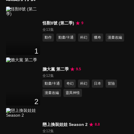
怪獸8號 (第二季)
9
全13集
動作
動畫/卡通
科幻
獵奇
漫畫改編
1
膽大黨 第二季
9.5
全12集
動畫/卡通
奇幻
科幻
日本
冒險
漫畫改編
靈異神怪
2
戀上換裝娃娃 Season 2
8.8
全12集