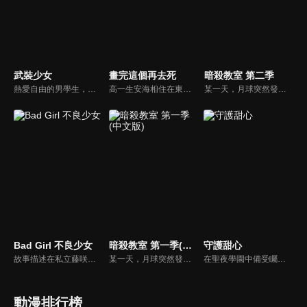
武裝少女
畫完這個再去死
暗殺教室 第二季
熱愛自由的男學生，納村不道某日轉學至「愛地共生學園」。這是一個由武裝女學生鐵血統治男學生的地方！納村面對凌駕於統領學園的古流劍術士「天下五劍」之上的某人，將赤手空拳去面對命運…學園叛逆戰鬥動作片，開幕！
高一生安海相住在東京都離島・伊豆王島。非常喜歡閱讀漫畫的她，因為某個契機，開始萌生「創作」漫畫的念頭…少女踏出的漫畫創作之路，前方等待著她的會是！？熟悉卻又陌生的漫畫創作世界。孕育作品的苦澀與喜悅全都毫無保留地濃縮其中的漫畫浪漫成長故事！！！獻給所有熱愛漫畫的人！！
某一天，月球突然發生爆炸，約有七成都蒸發掉了。自稱是犯人，還揚言明年三月連地球也要炸掉的超生物，不知為何來到椚丘國中三年E班擔任老師。各國元首都無法殺了它，只好委託椚丘國中三年E班的學生，酬勞是一百億日圓！他們能否再畢業前解決「殺老師」…？
Bad Girl 不良少女
暗殺教室 第一季(中文版)
守護甜心
故事描述在私立藤咲高中上學的一年級生「優谷優」，是個眾所皆知的資優生。不過當她遇見風紀委員長的水鳥亞鳥時，生活就此產生了變化。為了吸引那宛如聖母般的亞鳥注意，優立志不再作為一名資優生、而是試圖成為一名壞壞的不良少年為目標奮鬥。
某一天，月球突然發生爆炸，約有七成都蒸發掉了。自稱是犯人，還揚言明年三月連地球也要炸掉的超生物，不知為何來到椚丘國中三年E班擔任老師。各國元首都無法殺了它，只好委託椚丘國中三年E班的學生，酬勞是一百億日圓！他們能否再畢業前解決「殺老師」…？
在聖夜學園中備受矚目的小學生亞夢，以酷帥又冷淡的形象成為話題中心，但其實的她，一直渴望成為真正理想中的自己。某天，在她許下改變的心願後，三顆神祕的蛋突然出現在枕邊，從中誕生出名為「守護甜心」的奇妙存在──亞夢的變身冒險，就此展開！
動漫排行榜