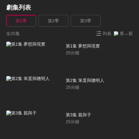
劇集列表
第1季
第2季
第3季
全25集
列表
舊→新
第1集 夢想與現實
25
分鐘
第2集 笨蛋與聰明人
25
分鐘
第3集 親與子
25
分鐘