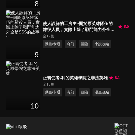
8
使人誤解的工房主~關於原英雄隊伍的
8.5
雜役人員，實際上除了戰鬥能力外全是
SSS的故事~
全12集
動畫/卡通
奇幻
冒險
小說改編
9
正義使者-我的英雄學院之非法英雄
8.1
全13集
動畫/卡通
奇幻
冒險
漫畫改編
10