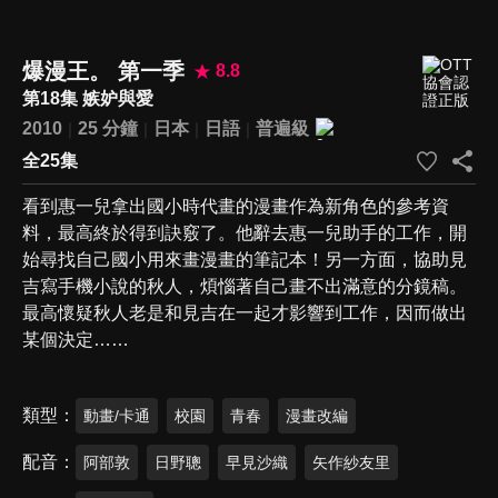
爆漫王。 第一季
8.8
第18集 嫉妒與愛
2010
25 分鐘
日本
日語
普遍級
全25集
看到惠一兒拿出國小時代畫的漫畫作為新角色的參考資
料，最高終於得到訣竅了。他辭去惠一兒助手的工作，開
始尋找自己國小用來畫漫畫的筆記本！另一方面，協助見
吉寫手機小說的秋人，煩惱著自己畫不出滿意的分鏡稿。
最高懷疑秋人老是和見吉在一起才影響到工作，因而做出
某個決定……
類型
動畫/卡通
校園
青春
漫畫改編
配音
阿部敦
日野聰
早見沙織
矢作紗友里