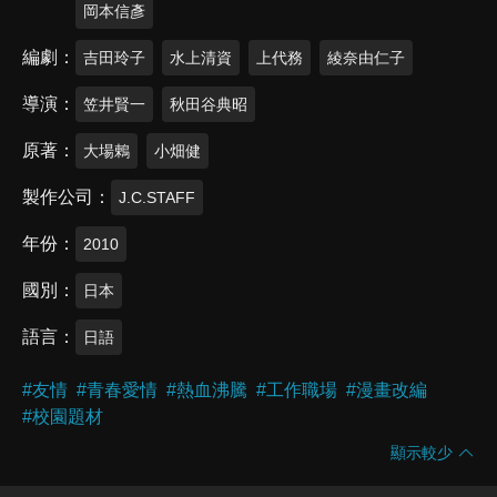
岡本信彥
編劇
吉田玲子
水上清資
上代務
綾奈由仁子
導演
笠井賢一
秋田谷典昭
原著
大場鶇
小畑健
製作公司
J.C.STAFF
年份
2010
國別
日本
語言
日語
#
友情
#
青春愛情
#
熱血沸騰
#
工作職場
#
漫畫改編
#
校園題材
顯示較少