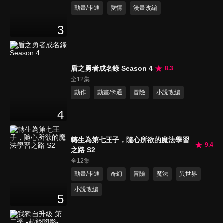
動畫/卡通
愛情
漫畫改編
3
盾之勇者成名錄 Season 4
8.3
全12集
動作
動畫/卡通
冒險
小說改編
4
轉生為第七王子，隨心所欲的魔法學習
9.4
之路 S2
全12集
動畫/卡通
奇幻
冒險
魔法
異世界
小說改編
5