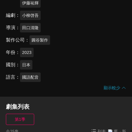
伊藤祐輝
編劇
小柳啓吾
導演
田口清隆
製作公司
圓谷製作
年份
2023
國別
日本
語言
國語配音
顯示較少
劇集列表
第1季
全25集
列表
舊→新