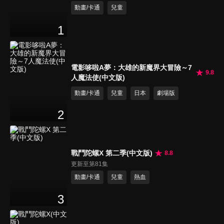
動畫/卡通
兒童
1
電影哆啦A夢：大雄的新魔界大冒險～7
9.8
人魔法使(中文版)
動畫/卡通
兒童
日本
劇場版
2
戰鬥陀螺X 第二季(中文版)
8.8
更新至第81集
動畫/卡通
兒童
熱血
3