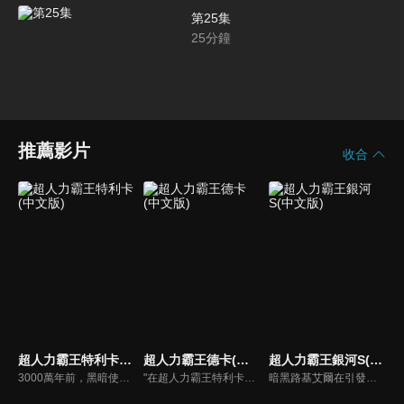
第25集
25
分鐘
推薦影片
收合
超人力霸王特利卡(中文版)
超人力霸王德卡(中文版)
超人力霸王銀河S(中文版)
3000萬年前，黑暗使世界深陷於恐怖裡，而光之巨人將其封印在遙遠的宇宙之中。 用盡力量的光之巨人便沉眠於紅色星球上。隨著時間流逝…在地球和平同盟TPU繁忙於成立專業小組GUTS-SELECT時, 真中劍悟做為一位植物學家在已開發的火星上安穩地生活著。然而那份安穩的生活, 卻在某天被宣布告終。
"在超人力霸王特利卡擊敗闇之巨人十年後，昔日的怪獸災害已消滅，地球似乎恢復了和平。人類的目光進一步轉向宇宙，而怪獸災害的對策規模開始縮小。就在這時，突然飛來的神秘宇宙浮遊物體「索菲亞」開始襲擊地球，人類與宇宙的聯繫被斷絕，成為了「孤島般的星球」…"
暗黑路基艾爾在引發的暗黑火花戰爭中，用擁有讓所有生物陷入時間停歇的暗黑波動將所有的超人力霸王，怪獸和宇宙人變成人偶，後在突然出現的超人力霸王銀河導致兩敗俱傷，雙方因能力用盡而進入沉睡狀態。人偶變成流星降落到地球上，從外國回來的禮堂光命運般的被選中為超人力霸王銀河的繼承者。