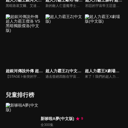
黑暗路基艾爾、艾達爾加…過去的宿敵不斷復甦！還有謎一樣的黑暗超人力霸王們—黑暗超人力霸王X和黑暗超人力霸王捷德！被稱作力霸黑暗殺手的黑暗魔人，具有創造黑暗超人戰士的能力。超人力霸王傑洛和超人女孩格麗喬落入了黑暗殺手之中！為了解決這場危機，超人力霸王太郎召集了「新世代英雄」...
新的敵人亡靈魔導士雷巴托斯，操縱著怪獸們的怨靈，企圖支配整個宇宙。歐布和傑洛還有光之國的宇宙警備隊的勇士們為了對抗他，一同聯手出擊！在戰鬥中，歐布在七號和傑洛的特訓下，得到了新的力量。他們是否能阻止雷巴托斯的野心呢！？
邪惡的宇宙帝王惡靈宙達即將從次元監獄逃脫！為了阻止帝王逃脫、拯救銀河系，超級英雄─超人勝利需要新的秘密武器，那就是劍與笛的混合體–騎士劍笛！ 超人勝利的騎士劍笛所奏出的旋律，能否阻止惡靈宙達及他的怪獸軍團摧毀一切？
超銀河傳說外傳 超人力霸王傑洛 VS 黑暗獨眼傑洛(中文版)
超人力霸王Z(中文版)
超人力霸王X劇場版(中文版)
【STAGE I-衝突的宇宙】，這是怎麼一回事？出現在超人力霸王ZERO面前的，居然是和自己外貌相似、戰鬥力更勝一籌的黑暗超人ZERO？ 【STAGE II- ZERO的決死圈】，ZERO在雷歐的協助下，終於擊敗假超人兄弟，但黑暗超人ZERO的真正身份是什麼？兩者決鬥，究竟誰會勝出？
過去曾經四散在宇宙各處的惡魔碎片，再度讓宇宙陷入混亂。為了奪回和平的生活，超人力霸王們不停地在宇宙中奮戰。挺身面對邪惡的是超人力霸王0和弟子超人力霸王Z！Z獨自追著怪獸，來到了地球－－。當宇宙怪獸侵襲地球的瞬間，也造就了Z和遙輝的命運相會。兩位年輕人的熱血戰鬥故事，在此揭開序幕！
來了！我們的超人力霸王
兒童排行榜
新哆啦A夢(中文版)
9
全300集