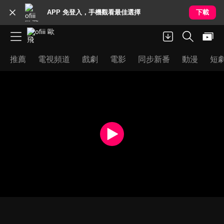
APP 免登入，手機觀看最佳選擇
下載
推薦
電視頻道
戲劇
電影
同步新番
動漫
短