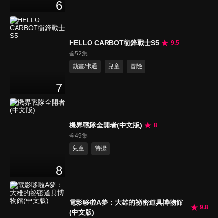
6
HELLO CARBOT衝鋒戰士S5
9.5
全52集
動畫/卡通
兒童
冒險
7
機界戰隊全開者(中文版)
8
全49集
兒童
特攝
8
電影哆啦A夢：大雄的祕密道具博物館
9.8
(中文版)