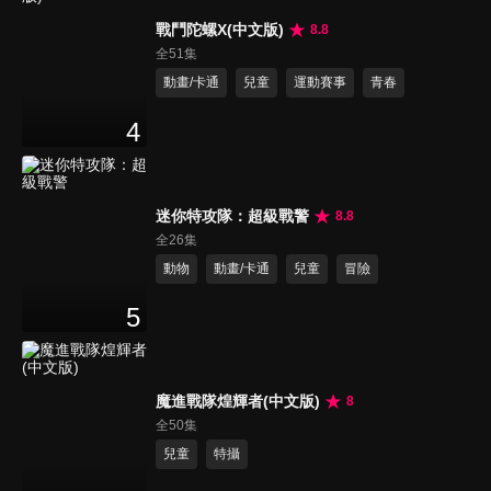
戰鬥陀螺X(中文版)
8.8
全51集
動畫/卡通
兒童
運動賽事
青春
4
迷你特攻隊：超級戰警
8.8
全26集
動物
動畫/卡通
兒童
冒險
5
魔進戰隊煌輝者(中文版)
8
全50集
兒童
特攝