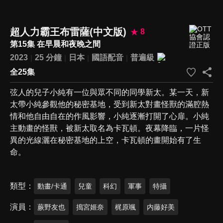
超人力霸王布雷薩(中文版)
8
第15集 在早晨和夜晚之間
2023
25 分鐘
日本
國語配音
普遍級
全25集
弦人的兒子小純有一位與眾不同的同學新太。某一天，新
太帶小純參觀他的秘密基地，受到新太對畫怪獸的滿腔熱
情和他自由自在的作風影響，小純逐漸打開了心扉。小純
主動畫的怪獸，被新太取名為卡瓦頓。夜幕降臨，一片怪
異的光線灑在秘密基地的上空，卡瓦頓的畫開始有了生
命。
類型
動畫/卡通
兒童
科幻
軍事
特攝
演員
蕨野友也
搗宮姬奈
梶原颯
内藤好美