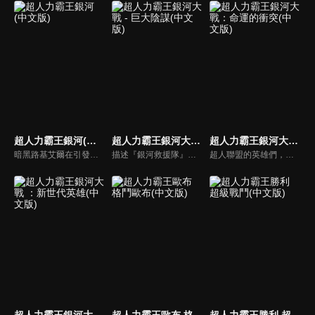
超人力霸王銀河(中文版)
超人力霸王銀河大戰 - 巨大陰謀(中文版)
超人力霸王銀河大戰：命運的衝突(中文版)
暗黑路基艾爾在引發的暗黑火花戰爭中用擁有讓所有生物陷入時間停歇的暗黑波動將所有的超人力霸王，怪獸和宇宙人變成人偶，後在突然出現的超人力霸王銀河導致兩敗俱傷，雙方因能力用盡而進入沉睡狀態…
描述『銀河救援隊』的精銳隊員「超人力霸王利布特」過去還是文明觀察員時的故事。利布特和超人力霸王馬克斯一起，在某個行星上察覺到異樣的氣息，然而那是燃燒著復仇的敵人的陷阱。 為了保護利布特，馬克斯陷入危機，與此同時，80和尤莉安、索拉在行星伽農也被魯格賽特襲擊。
超人聯盟的英雄們，為了營救尤莉安公主，宇宙警備隊和銀河救援隊紛紛開始行動。在此同時，阿布索留特迪亞波羅、阿布索留特泰坦也加入了阿布索留特塔爾塔羅斯的軍隊，加速了王國的侵略。宇宙危機當前，新世代英雄們再度集結！而神秘的戰士，超人力霸王雷古洛思又將會有什麼行動？
超人力霸王銀河大戰 ：新世代英雄(中文版)
超人力霸王歐布 格鬥歐布(中文版)
超人力霸王勝利 超級戰鬥(中文版)