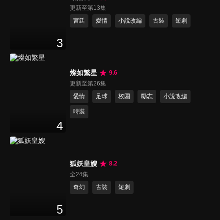
更新至第13集
宮廷
愛情
小說改編
古裝
短劇
3
燦如繁星
9.6
更新至第26集
愛情
足球
校園
勵志
小說改編
時裝
4
狐妖皇嫂
8.2
全24集
奇幻
古裝
短劇
5