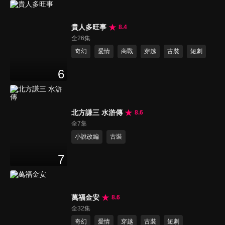
貴人多旺事
8.4
全26集
奇幻
愛情
商戰
穿越
古裝
短劇
6
北方謙三 水滸傳
8.6
全7集
小說改編
古裝
7
萬福金安
8.6
全32集
奇幻
愛情
穿越
古裝
短劇