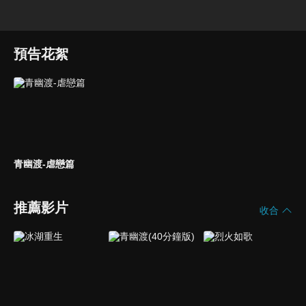
預告花絮
青幽渡-虐戀篇
推薦影片
收合