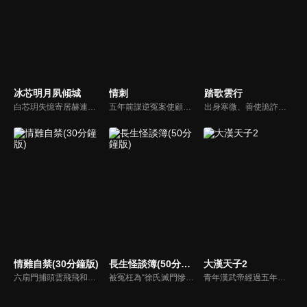
冰芯明月夙傾城
情刺
踏歌雲行
白芯玥失憶寄居赫連府，與赫連夙在查探身世的過程中糾纏不清，彼此間情愫暗生。然而，藍羽軍的謎團、玄璃珠的秘密、以及潛伏在暗處的千機閣，讓他們步步驚心。白芯玥曾經的青梅竹馬沈瀾熠，如今卻是隱藏黑暗勢力的操控者，在愛與仇恨間掙扎。赫連夙和白芯玥能否衝破重重阻礙，找回真相？
五年前謀逆冤案使顧君遙滿門慘死，她委身神秘組織隱忍數載只為復仇，皇子岳瑾宸便是她復仇最好的刀。誰曾想宛如謫仙的白蓮竟是心思深沉的惡鬼，步步為營卻終成傀儡。一邊慾望肆意燃燒，一邊深宮危機重重，她該何去何從？
出身寒微、善使詭詐之術的江湖騙子辛雲歌，為躲避官府通緝一路逃亡至邊境冬夜城，卻不想因一場仗義之舉，意外攪亂了鎮疆王世子秦唳行圍捕敵國奸細的行動。為求脫身，辛雲歌被迫與秦唳行合作開始了一場“公主駕到”的騙局，在一場場驚險刺殺襲來的同時，更大的危機悄然來臨。
情難自禁(30分鐘版)
長生怪談簿(50分鐘版)
大漢天子2
六扇門捕頭雲飛飛和乾坤幫位高權重的顧臨淵，二人是水火不容的死對頭，然而揭開神秘面紗後，彼此竟是分別多年刻骨銘心的戀人，於是兩人再次情難自禁，隨著兩人的破鏡重圓，當年塵封的謎團也逐漸被解開…
被冤枉為“徐氏滅門慘案”兇手的主人公在多年後深陷倖存者的複仇圈套，成功說服其共同對抗真兇，並找出真相的故事。整個故事發生在一個荒山客棧，眾人鬥智斗勇，一步步揭開每個人的秘密，還原案件本來面目。
青年漢武帝經過五年執政，平息後宮勢力、抗拒外患入侵、粉碎政變陰謀，坐穩了皇帝寶座，正是開展雄才大略之時。能臣汲黯受到賞識，並引薦另一位奇才主父偃，漢武帝視其張固再世，委以重任。國力強盛使漢武帝屢屢北伐外族，只是規模巨大的戰爭使漢室逐漸捉襟見肘，諸侯勢力蠢蠢欲動。