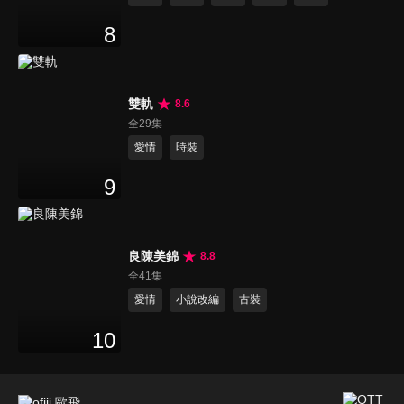
8
雙軌
8.6
全29集
愛情
時裝
9
良陳美錦
8.8
全41集
愛情
小說改編
古裝
10