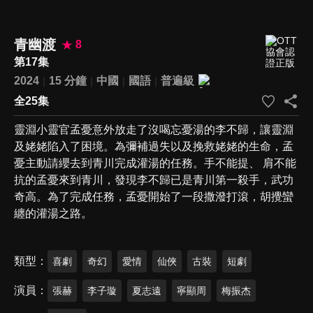
青幽渡
8
第17集
2024
15 分鐘
中國
國語
普遍級
全25集
靈淵小靈官孟憂意外放走了沒喝忘憂湯的李不歸，讓靈淵
及姥姥陷入了困境。為彌補過失以及挽救姥姥的生命，孟
憂主動請纓去到青川完成灌湯的任務。手不能提、 肩不能
抗的孟憂來到青川，發現李不歸已是青川第⼀殺手，武功
奇高。為了完成任務，孟憂開始了⼀段撒潑打滾，胡攪蠻
纏的灌湯之路。
類型
喜劇
奇幻
愛情
仙俠
古裝
短劇
演員
張赫
李子璇
夏志遠
寧顯周
梅振杰