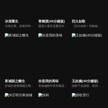
冰湖重生
青幽渡(40分鐘版)
烈火如歌
冰湖之戰，諸葛玥和楚喬落入冰湖，楚喬被燕洵所救，得知諸葛玥已死，她尋機刺殺燕洵，為諸葛玥報仇。楚喬在卞唐幾次三番受到一位神秘男子的幫助，她有種似曾相識的感覺，不禁懷疑諸葛玥還活著。燕洵變本加厲，掀起四國紛亂。最終，楚喬能否平定天下並再與諸葛玥重聚？
靈淵小靈官孟憂意外放走了沒喝忘憂湯的李不歸，讓靈淵及姥姥陷入了困境。為彌補過失以及挽救姥姥的生命，孟憂主動請纓去到青川完成灌湯的任務。手不能提、 肩不能抗的孟憂來到青川，發現李不歸已是青川第⼀殺手，武功奇高。為了完成任務，孟憂開始了⼀段撒潑打滾，胡攪蠻纏的灌湯之路。
《烈火如歌》陸劇線上看。講述烈火山莊的繼承人烈如歌（迪麗熱巴），與在她生命中的三個男人：風華絕代的銀雪（周渝民）、幽藍孤傲的戰楓（張彬彬）、寧靜溫柔的玉自寒，因十九年前江湖上的塵封往事而一同捲入恩怨漩渦，展開一段愛恨燃情，驚心動魄，糾結虐心的奇戀故事。
夜城賦之離生
你是我的美味
玉奴嬌(40分鐘版)
舒城在楚墨兩國之戰中落敗，並成為了墨國五皇女莫茴的魂器。失去自我意識的舒城跟隨姐姐莫茹回到墨國，面對失而復得的妹妹，莫茹欣喜又憂慮。為了保護親人和國家她棄醫從戎，甚至為了保護莫茴不惜被砍掉一條手臂，然而這一切都阻擋不了局勢的動盪不安...
美食編輯申英和霸道上司鄭道並肩作戰，在職場中越挫越勇，最終愛情事業雙豐收，温情小奶狗于思成和雜誌攝影師同為職場打工人，也一起在吃瓜和磕糖中共同成長。
謝家千金謝蘊，曾與殷稷相識相愛，卻被誤會為背叛殷稷轉嫁齊王的始亂終棄之人。殷稷登上王位後，開啟了謝蘊地獄般的宮廷生活。謝蘊在與殷稷的愛恨糾葛中依然守住本心，兩人攜手粉碎了逆賊的陰謀。