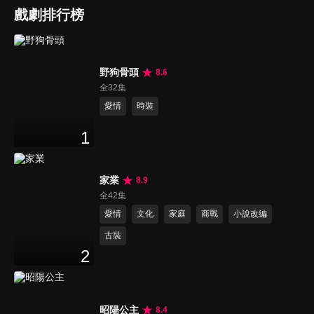
戲劇排行榜
野狗骨頭
8.6
全32集
愛情
時裝
1
家業
8.9
全42集
愛情
文化
家庭
商戰
小說改編
古裝
2
昭陽公主
8.4