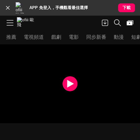
APP 免登入，手機觀看最佳選擇
下載
推薦
電視頻道
戲劇
電影
同步新番
動漫
短