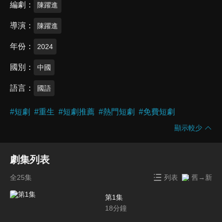
編劇
陳躍進
導演
陳躍進
年份
2024
國別
中國
語言
國語
#
短劇
#
重生
#
短劇推薦
#
熱門短劇
#
免費短劇
顯示較少
劇集列表
全25集
列表
舊→新
第1集
18
分鐘