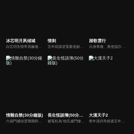
冰芯明月夙傾城
情刺
踏歌雲行
白芯玥失憶寄居赫連府，與赫連夙在查探身世的過程中糾纏不清，彼此間情愫暗生。然而，藍羽軍的謎團、玄璃珠的秘密、以及潛伏在暗處的千機閣，讓他們步步驚心。白芯玥曾經的青梅竹馬沈瀾熠，如今卻是隱藏黑暗勢力的操控者，在愛與仇恨間掙扎。赫連夙和白芯玥能否衝破重重阻礙，找回真相？
五年前謀逆冤案使顧君遙滿門慘死，她委身神秘組織隱忍數載只為復仇，皇子岳瑾宸便是她復仇最好的刀。誰曾想宛如謫仙的白蓮竟是心思深沉的惡鬼，步步為營卻終成傀儡。一邊慾望肆意燃燒，一邊深宮危機重重，她該何去何從？
出身寒微、善使詭詐之術的江湖騙子辛雲歌，為躲避官府通緝一路逃亡至邊境冬夜城，卻不想因一場仗義之舉，意外攪亂了鎮疆王世子秦唳行圍捕敵國奸細的行動。為求脫身，辛雲歌被迫與秦唳行合作開始了一場“公主駕到”的騙局，在一場場驚險刺殺襲來的同時，更大的危機悄然來臨。
情難自禁(30分鐘版)
長生怪談簿(50分鐘版)
大漢天子2
六扇門捕頭雲飛飛和乾坤幫位高權重的顧臨淵，二人是水火不容的死對頭，然而揭開神秘面紗後，彼此竟是分別多年刻骨銘心的戀人，於是兩人再次情難自禁，隨著兩人的破鏡重圓，當年塵封的謎團也逐漸被解開…
被冤枉為“徐氏滅門慘案”兇手的主人公在多年後深陷倖存者的複仇圈套，成功說服其共同對抗真兇，並找出真相的故事。整個故事發生在一個荒山客棧，眾人鬥智斗勇，一步步揭開每個人的秘密，還原案件本來面目。
青年漢武帝經過五年執政，平息後宮勢力、抗拒外患入侵、粉碎政變陰謀，坐穩了皇帝寶座，正是開展雄才大略之時。能臣汲黯受到賞識，並引薦另一位奇才主父偃，漢武帝視其張固再世，委以重任。國力強盛使漢武帝屢屢北伐外族，只是規模巨大的戰爭使漢室逐漸捉襟見肘，諸侯勢力蠢蠢欲動。