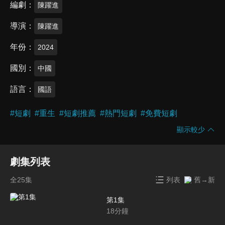
編劇
陳躍進
導演
陳躍進
年份
2024
國別
中國
語言
國語
#
短劇
#
重生
#
短劇推薦
#
熱門短劇
#
免費短劇
顯示較少
劇集列表
全25集
列表
舊→新
第1集
18
分鐘