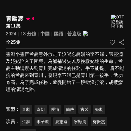
青幽渡
8
第11集
2024
18 分鐘
中國
國語
普遍級
全25集
靈淵小靈官孟憂意外放走了沒喝忘憂湯的李不歸，讓靈淵
及姥姥陷入了困境。為彌補過失以及挽救姥姥的生命，孟
憂主動請纓去到青川完成灌湯的任務。手不能提、 肩不能
抗的孟憂來到青川，發現李不歸已是青川第⼀殺手，武功
奇高。為了完成任務，孟憂開始了⼀段撒潑打滾，胡攪蠻
纏的灌湯之路。
類型
喜劇
奇幻
愛情
仙俠
古裝
短劇
演員
張赫
李子璇
夏志遠
寧顯周
梅振杰