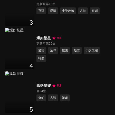
更新至第13集
宮廷
愛情
小說改編
古裝
短劇
3
燦如繁星
9.6
更新至第26集
愛情
足球
校園
勵志
小說改編
時裝
4
狐妖皇嫂
8.2
全24集
奇幻
古裝
短劇
5