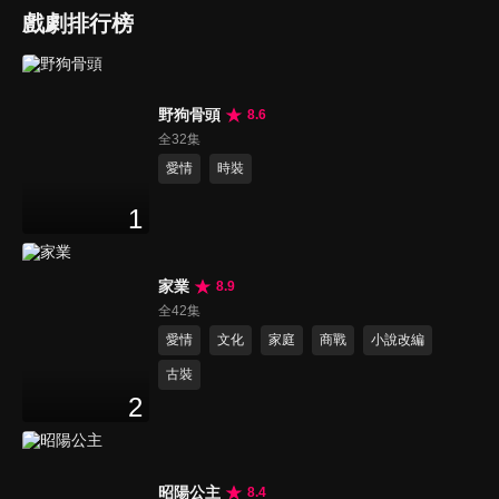
戲劇排行榜
野狗骨頭
8.6
全32集
愛情
時裝
1
家業
8.9
全42集
愛情
文化
家庭
商戰
小說改編
古裝
2
昭陽公主
8.4