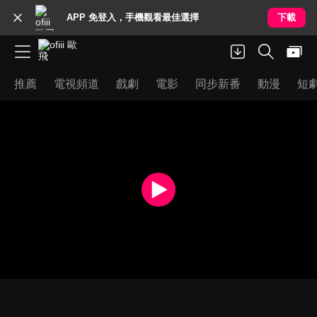
APP 免登入，手機觀看最佳選擇
下載
推薦
電視頻道
戲劇
電影
同步新番
動漫
短