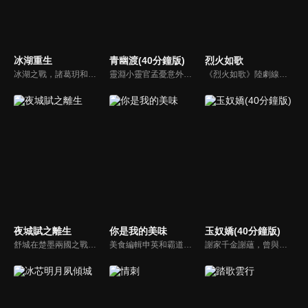
冰湖重生
青幽渡(40分鐘版)
烈火如歌
冰湖之戰，諸葛玥和楚喬落入冰湖，楚喬被燕洵所救，得知諸葛玥已死，她尋機刺殺燕洵，為諸葛玥報仇。楚喬在卞唐幾次三番受到一位神秘男子的幫助，她有種似曾相識的感覺，不禁懷疑諸葛玥還活著。燕洵變本加厲，掀起四國紛亂。最終，楚喬能否平定天下並再與諸葛玥重聚？
靈淵小靈官孟憂意外放走了沒喝忘憂湯的李不歸，讓靈淵及姥姥陷入了困境。為彌補過失以及挽救姥姥的生命，孟憂主動請纓去到青川完成灌湯的任務。手不能提、 肩不能抗的孟憂來到青川，發現李不歸已是青川第⼀殺手，武功奇高。為了完成任務，孟憂開始了⼀段撒潑打滾，胡攪蠻纏的灌湯之路。
《烈火如歌》陸劇線上看。講述烈火山莊的繼承人烈如歌（迪麗熱巴），與在她生命中的三個男人：風華絕代的銀雪（周渝民）、幽藍孤傲的戰楓（張彬彬）、寧靜溫柔的玉自寒，因十九年前江湖上的塵封往事而一同捲入恩怨漩渦，展開一段愛恨燃情，驚心動魄，糾結虐心的奇戀故事。
夜城賦之離生
你是我的美味
玉奴嬌(40分鐘版)
舒城在楚墨兩國之戰中落敗，並成為了墨國五皇女莫茴的魂器。失去自我意識的舒城跟隨姐姐莫茹回到墨國，面對失而復得的妹妹，莫茹欣喜又憂慮。為了保護親人和國家她棄醫從戎，甚至為了保護莫茴不惜被砍掉一條手臂，然而這一切都阻擋不了局勢的動盪不安...
美食編輯申英和霸道上司鄭道並肩作戰，在職場中越挫越勇，最終愛情事業雙豐收，温情小奶狗于思成和雜誌攝影師同為職場打工人，也一起在吃瓜和磕糖中共同成長。
謝家千金謝蘊，曾與殷稷相識相愛，卻被誤會為背叛殷稷轉嫁齊王的始亂終棄之人。殷稷登上王位後，開啟了謝蘊地獄般的宮廷生活。謝蘊在與殷稷的愛恨糾葛中依然守住本心，兩人攜手粉碎了逆賊的陰謀。