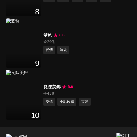
8
雙軌
8.6
全29集
愛情
時裝
9
良陳美錦
8.8
全41集
愛情
小說改編
古裝
10