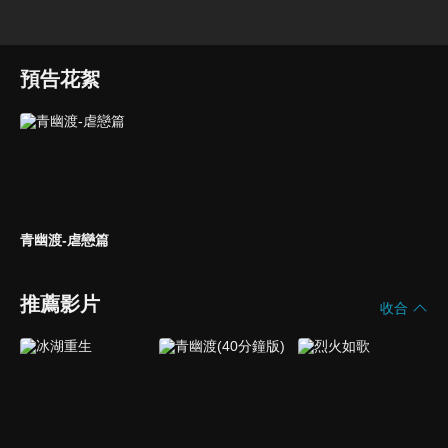
預告花絮
青幽渡-虐戀篇
推薦影片
收合