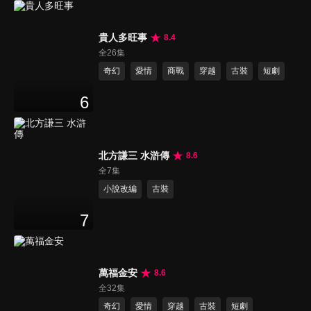
貴人多旺事
8.4
全26集
奇幻
愛情
商戰
穿越
古裝
短劇
6
北方謙三 水滸傳
8.6
全7集
小說改編
古裝
7
萬福金安
8.6
全32集
奇幻
愛情
穿越
古裝
短劇