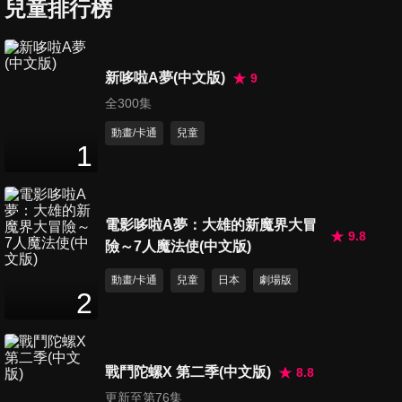
兒童排行榜
第447集 試膽眼鏡/生物摺紙
新哆啦A夢(中文版)
9
25
分鐘
全300集
動畫/卡通
兒童
1
第448集 一半一半再一半/絕景,
庭園盆景流水麵線
25
分鐘
電影哆啦A夢：大雄的新魔界大冒
9.8
險～7人魔法使(中文版)
第449集 友情膠囊/小珠的戀人
25
分鐘
動畫/卡通
兒童
日本
劇場版
2
第450集 穿過相框到海邊/忠犬
好友
戰鬥陀螺X 第二季(中文版)
8.8
25
分鐘
更新至第76集