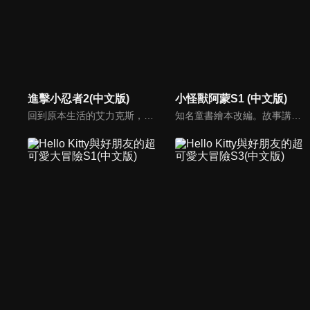
進擊小忍者2(中文版)
小怪獸阿蒙S1 (中文版)
回到原本生活的艾力克斯，正煩惱著和潔西卡之間的關係不順遂，此時忍者突然以刺蝟之姿出現在他面前，原來艾普明快要被釋放了！憑藉著艾力克斯聰明的腦袋，他們來到泰國，艾力克斯和忍者也在不斷磨合中，成為最佳拍檔，甚至團隊還多了尚恩加入！
知名童書繪本改編。故事講述的是小怪獸阿蒙醜醜的外表下，有著一顆敏感細膩的心。他希望有人能愛他，包容他，陪伴他，愛他本來的樣子。這個系列圍繞“愛”的主題，恰恰是父母對孩子所有愛的表現。