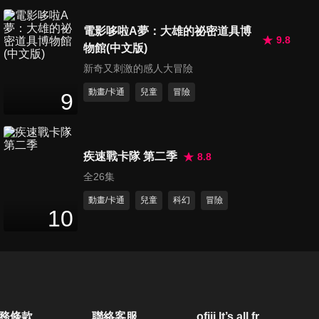
第460集 一夜之間長滿柿子/哆
電影哆啦A夢：大雄的祕密道具博
啦A夢暖爐
9.8
物館(中文版)
25
分鐘
新奇又刺激的感人大冒險
動畫/卡通
兒童
冒險
第461集 接手噴霧器/用如果電
9
話亭, 讓晝夜顛倒
25
分鐘
疾速戰卡隊 第二季
8.8
第462集 未來的聖誕卡/野比家
全26集
夢幻溫泉旅行
26
分鐘
動畫/卡通
兒童
科幻
冒險
10
第463集 浦島糖/用貼紙逃跑
24
分鐘
第464集 胖虎燉菜/神燈裡的煙
務條款
聯絡客服
ofiii lt’s all free