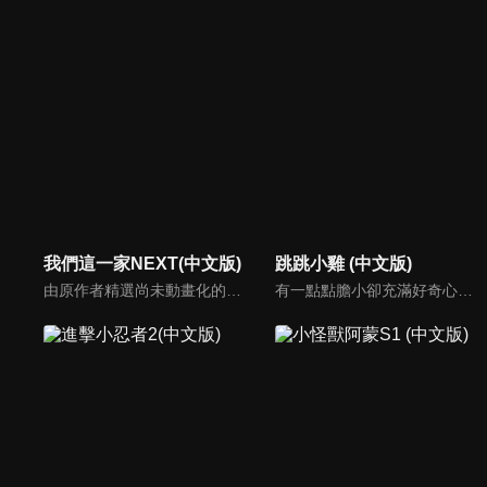
我們這一家NEXT(中文版)
跳跳小雞 (中文版)
由原作者精選尚未動畫化的單行本作品中的五個故事，製作全新動畫！橘家一家四口充滿歡樂與搞笑的日常生活，嚴選精彩內容呈現給大家！
有一點點膽小卻充滿好奇心的「帶骨雞」，和總是用小跳步靠過來的舞蹈老師「小跳步青蛙老師」，以及其他具有獨特個性的夥伴們跳舞大活耀！在家裡和各種地方以「身體動了，心也舞動了起來♪」為主題的角色人物。這是關於不可思議的夥伴們與愉快舞蹈的故事。