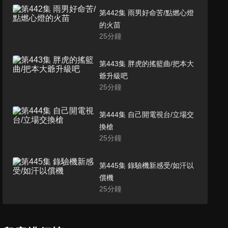
第442集 雨男好命苦/點燃心燈
的火苗
25
分鐘
第443集 胖虎的搖籃曲/把本大
爺升級吧
25
分鐘
第444集 自己開電視台/立場交
換槍
25
分鐘
第445集 錄驗機新感受/如汗以
償機
25
分鐘
第446集 在銀河釣星星/許願星
25
分鐘