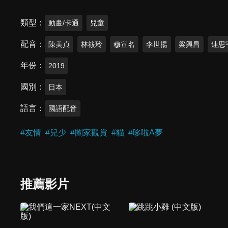
類型
動畫/卡通
兒童
配音
陳美貞
林筱玲
穆宣名
李世揚
梁興昌
連思
年份
2019
國別
日本
語言
國語配音
#
友情
#
兒少
#
闔家觀賞
#
貓
#
哆啦A夢
推薦影片