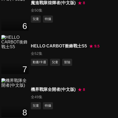
運撲克牌
魔進戰隊煌輝者(中文版)
8
25
分鐘
全50集
兒童
特攝
第456集 合體糨糊/上吧, 大雄
6
超人
25
分鐘
HELLO CARBOT衝鋒戰士S5
9.5
第457集 各式各樣汽水組合/魔
全52集
術箱
25
分鐘
動畫/卡通
兒童
冒險
7
第458集 最佳夥伴/謊言成真大
聲公
25
分鐘
機界戰隊全開者(中文版)
8
全49集
第459集 大雄的流星/誇張外套
兒童
特攝
25
分鐘
8