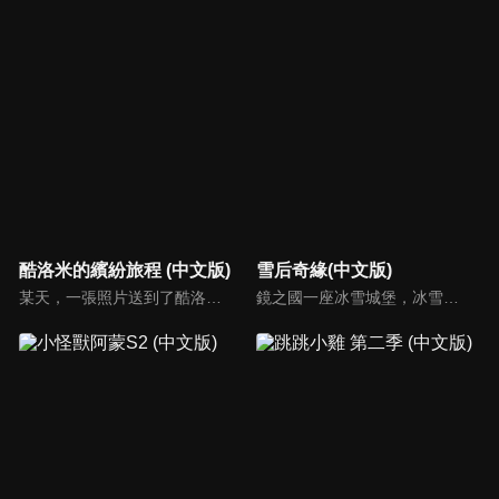
酷洛米的繽紛旅程 (中文版)
雪后奇緣(中文版)
某天，一張照片送到了酷洛米的手機中。照片中的人是酷洛米失蹤的姊姊——洛米娜。「我想去找姊姊！」酷洛米究竟能不能順利見到洛米娜呢？
鏡之國一座冰雪城堡，冰雪女王警告女兒艾拉神祕封印下住著邪惡的冰雪妖魔。山精旅行家來到冰雪城堡探險，卻意外打開封印，釋放出邪惡冰雪妖魔不僅擾亂鏡之國和人類世界。艾拉和山精一起尋找冒險家凱和格爾達，只有他們能幫助對付冰雪妖魔。究竟他們能否擊敗這些冰雪妖魔，解除鏡之國和人類世界的危機？