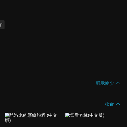
宇
顯示較少
收合