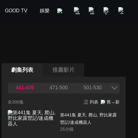
GOOD TV
娛樂
美食旅遊
新聞政論
汽車
劇集列表
推薦影片
441-470
471-500
501-530
全300集
列表
舊→新
第441集 夏天, 爬山, 野比家露
營記/速成機器人
25
分鐘