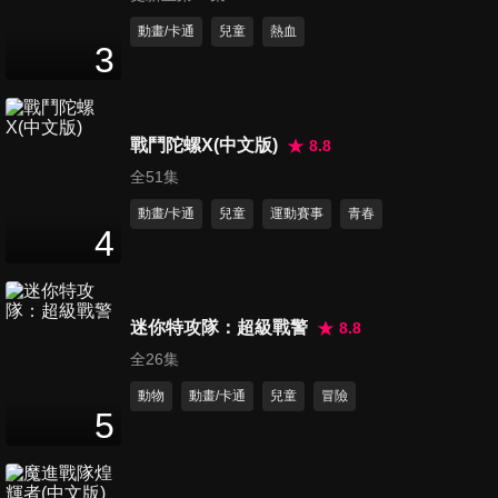
第451集 說謊鏡/萬能十元商店
動畫/卡通
兒童
熱血
3
25
分鐘
第452集 厄運鑽石/輕鬆成仙課
戰鬥陀螺X(中文版)
8.8
程
全51集
25
分鐘
動畫/卡通
兒童
運動賽事
青春
4
第453集 關係圖製造機/哆啦A
夢的歌聲
25
分鐘
迷你特攻隊：超級戰警
8.8
全26集
第454集 跑在時間上, 時光借物
賽跑/定時笨彈
動物
動畫/卡通
兒童
冒險
5
25
分鐘
第455集 魔法師大雄/恐怖的幸