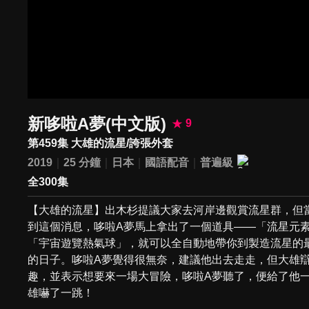
新哆啦A夢(中文版)
9
第459集 大雄的流星/誇張外套
2019
25 分鐘
日本
國語配音
普遍級
全300集
【大雄的流星】出木杉提議大家去河岸邊觀賞流星群，但
到這個消息，哆啦A夢馬上拿出了一個道具——「流星元
「宇宙遊覽熱氣球」，就可以全自動地帶你到製造流星的
的日子。哆啦A夢覺得很無奈，建議他出去走走，但大雄
趣，並表示想要來一場大冒險，哆啦A夢聽了，便給了他
雄嚇了一跳！