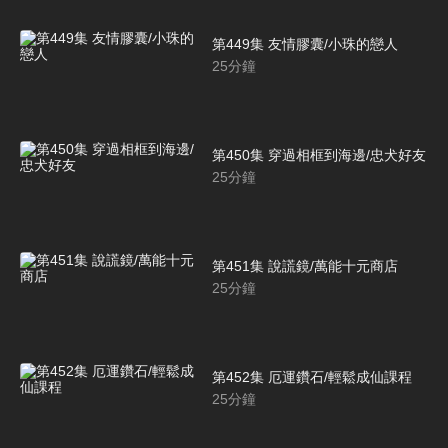
第449集 友情膠囊/小珠的戀人
25
分鐘
第450集 穿過相框到海邊/忠犬好友
25
分鐘
第451集 說謊鏡/萬能十元商店
25
分鐘
第452集 厄運鑽石/輕鬆成仙課程
25
分鐘