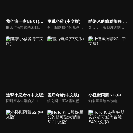
我們這一家NEXT(中文版)
跳跳小雞 (中文版)
酷洛米的繽紛旅程 (中文版)
由原作者精選尚未動畫化的單行本作品中的五個故事，製作全新動畫！橘家一家四口充滿歡樂與搞笑的日常生活，嚴選精彩內容呈現給大家！
有一點點膽小卻充滿好奇心的「帶骨雞」，和總是用小跳步靠過來的舞蹈老師「小跳步青蛙老師」，以及其他具有獨特個性的夥伴們跳舞大活耀！在家裡和各種地方以「身體動了，心也舞動了起來♪」為主題的角色人物。這是關於不可思議的夥伴們與愉快舞蹈的故事。
某天，一張照片送到了酷洛米的手機中。照片中的人是酷洛米失蹤的姊姊——洛米娜。「我想去找姊姊！」酷洛米究竟能不能順利見到洛米娜呢？
進擊小忍者2(中文版)
雪后奇緣(中文版)
小怪獸阿蒙S1 (中文版)
回到原本生活的艾力克斯，正煩惱著和潔西卡之間的關係不順遂，此時忍者突然以刺蝟之姿出現在他面前，原來艾普明快要被釋放了！憑藉著艾力克斯聰明的腦袋，他們來到泰國，艾力克斯和忍者也在不斷磨合中，成為最佳拍檔，甚至團隊還多了尚恩加入！
鏡之國一座冰雪城堡，冰雪女王警告女兒艾拉神祕封印下住著邪惡的冰雪妖魔。山精旅行家來到冰雪城堡探險，卻意外打開封印，釋放出邪惡冰雪妖魔不僅擾亂鏡之國和人類世界。艾拉和山精一起尋找冒險家凱和格爾達，只有他們能幫助對付冰雪妖魔。究竟他們能否擊敗這些冰雪妖魔，解除鏡之國和人類世界的危機？
知名童書繪本改編。故事講述的是小怪獸阿蒙醜醜的外表下，有著一顆敏感細膩的心。他希望有人能愛他，包容他，陪伴他，愛他本來的樣子。這個系列圍繞“愛”的主題，恰恰是父母對孩子所有愛的表現。