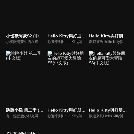
小怪獸阿蒙S2 (中文版)
Hello Kitty與好朋友的超可愛大冒險S1(中文版)
Hello Kitty與好朋友的超可愛大冒險S4(中文版)
小怪獸阿蒙生活在可愛的絨毛鎮上，他每天都會面對一些有趣的挑戰。幸運地是他是你見過最有愛心的小怪獸，並且在他的朋友們的幫助下，他會從中找到正確的事去做(即使他還不知道那是什麼)，學會跟隨他自己的內心。
歡迎來到Hello Kitty與好朋友的超可愛大冒險!與Hello Kitty, 大眼蛙, 酷企鵝, 美樂蒂, 布丁狗還有酷洛米, 準備和朋友們一起經歷有趣的冒險吧!
歡迎來到Hello Kitty與好朋友的超可愛大冒險!與Hello Kitty, 大眼蛙, 酷企鵝, 美樂蒂, 布丁狗還有酷洛米, 準備和朋友們一起經歷有趣的冒險吧!
跳跳小雞 第二季 (中文版)
Hello Kitty與好朋友的超可愛大冒險S5(中文版)
Hello Kitty與好朋友的超可愛大冒險S6(中文版)
有一點點膽小卻充滿好奇心的"帶骨雞"，和總是用小跳步靠過來的舞蹈老師"小跳步青蛙老師"，以及其他具有獨特個性的夥伴們跳舞大活耀！在家裡和各種地方以「身體動了，心也舞動了起來♪」為主題。
歡迎來到Hello Kitty與好朋友的超可愛大冒險!與Hello Kitty, 大眼蛙, 酷企鵝, 美樂蒂, 布丁狗還有酷洛米, 準備和朋友們一起經歷有趣的冒險吧!
歡迎來到Hello Kitty與好朋友的超可愛大冒險!與Hello Kitty, 大眼蛙, 酷企鵝, 美樂蒂, 布丁狗還有酷洛米, 準備和朋友們一起經歷有趣的冒險吧!