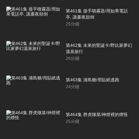
第461集 接手噴霧器/用如果電話
亭, 讓晝夜顛倒
25
分鐘
第462集 未來的聖誕卡/野比家夢幻
溫泉旅行
26
分鐘
第463集 浦島糖/用貼紙逃跑
24
分鐘
第464集 胖虎燉菜/神燈裡的煙怪
25
分鐘