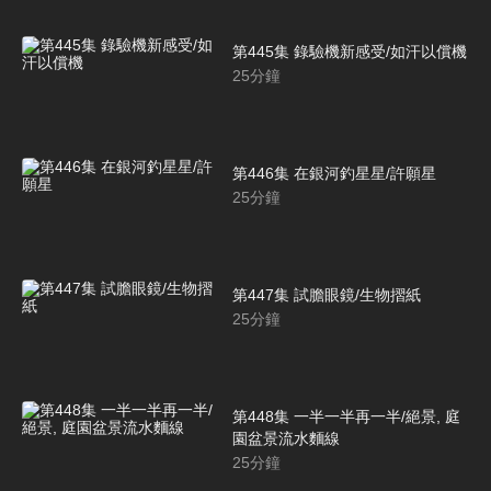
第445集 錄驗機新感受/如汗以償機
25
分鐘
第446集 在銀河釣星星/許願星
25
分鐘
第447集 試膽眼鏡/生物摺紙
25
分鐘
第448集 一半一半再一半/絕景, 庭
園盆景流水麵線
25
分鐘