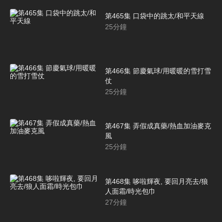
第465集 口袋中的跳太/和平天線
25
分鐘
第466集 節慶氣球/用暖暖的雪打雪
仗
25
分鐘
第467集 弄假成真藥/熱血加油麥克
風
25
分鐘
第468集 哆啦輝夜, 要回月亮去/狼
人面霜/時光包巾
27
分鐘