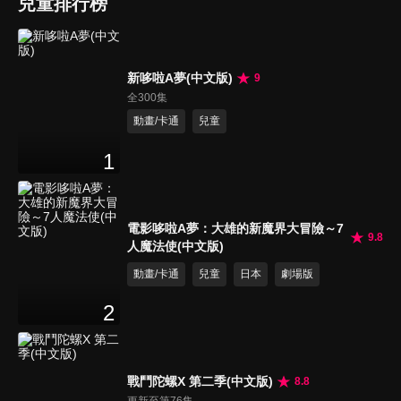
兒童排行榜
新哆啦A夢(中文版)
9
全300集
動畫/卡通
兒童
1
電影哆啦A夢：大雄的新魔界大冒險～7
9.8
人魔法使(中文版)
動畫/卡通
兒童
日本
劇場版
2
戰鬥陀螺X 第二季(中文版)
8.8