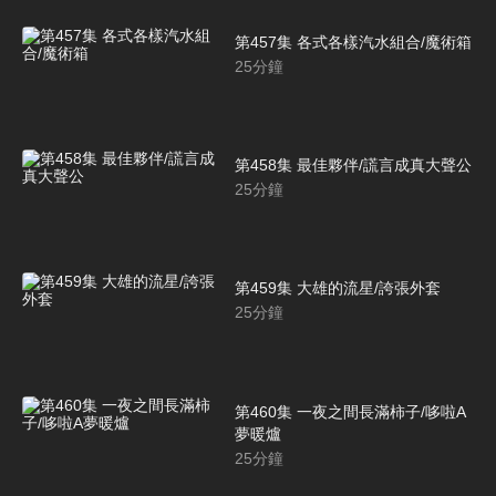
第457集 各式各樣汽水組合/魔術箱
25
分鐘
第458集 最佳夥伴/謊言成真大聲公
25
分鐘
第459集 大雄的流星/誇張外套
25
分鐘
第460集 一夜之間長滿柿子/哆啦A
夢暖爐
25
分鐘