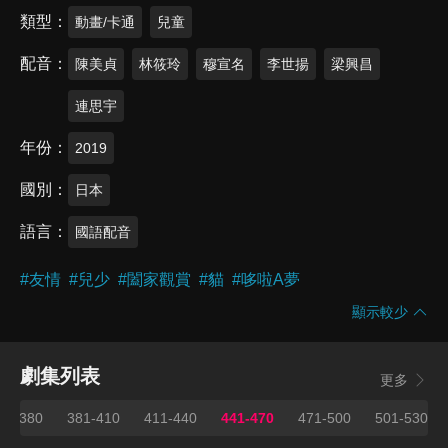
類型
動畫/卡通
兒童
配音
陳美貞
林筱玲
穆宣名
李世揚
梁興昌
連思宇
年份
2019
國別
日本
語言
國語配音
#
友情
#
兒少
#
闔家觀賞
#
貓
#
哆啦A夢
顯示較少
劇集列表
更多
51-380
381-410
411-440
441-470
471-500
501-530