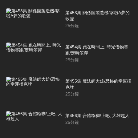
第453集 關係圖製造機/哆啦A夢的
歌聲
25
分鐘
第454集 跑在時間上, 時光借物賽
跑/定時笨彈
25
分鐘
第455集 魔法師大雄/恐怖的幸運撲
克牌
25
分鐘
第456集 合體糨糊/上吧, 大雄超人
25
分鐘