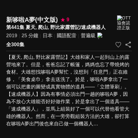
新哆啦A夢(中文版)
9
第441集 夏天, 爬山, 野比家露營記/速成機器人
2019
25 分鐘
日本
國語配音
普遍級
全300集
【夏天, 爬山, 野比家露營記】大雄和家人一起到山上的露
營地來了。但是，爸爸忘記了帳篷，媽媽也忘了帶燒烤的
食材。大雄想找哆啦A夢幫忙，沒想到「任意門」正在維
修，「美食桌巾」拿去送洗了。於是，哆啦A夢拿出了一
個可以把畫的圖變成真實物體的道具——「立體筆刷」。
【速成機器人】因為有事情必須出門一趟的哆啦A夢，因
為不放心大雄能否好好做作業，於是拿出了一個道具——
「速成機器人」，並馬上組裝好了一個可以代替他看管大
雄的機器人。然而，在一旁旁觀組裝方法的大雄，卻打算
在哆啦A夢出門後也來自己做一個機器人…