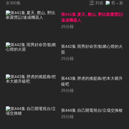
全300集
列表
舊→新
第441集 夏天, 爬山, 野比家露營記/
速成機器人
25
分鐘
第442集 雨男好命苦/點燃心燈的火
苗
25
分鐘
第443集 胖虎的搖籃曲/把本大爺升
級吧
25
分鐘
第444集 自己開電視台/立場交換槍
25
分鐘