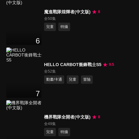
魔進戰隊煌輝者(中文版)
8
全50集
兒童
特攝
6
HELLO CARBOT衝鋒戰士S5
9.5
全52集
動畫/卡通
兒童
冒險
7
機界戰隊全開者(中文版)
8
全49集
兒童
特攝