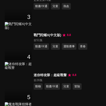
更新至第76集
動畫/卡通
兒童
熱血
3
戰鬥陀螺X(中文版)
8.8
全51集
動畫/卡通
兒童
運動賽事
青春
4
迷你特攻隊：超級戰警
8.8
全26集
動物
動畫/卡通
兒童
冒險
5