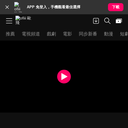
APP 免登入，手機觀看最佳選擇
下載
推薦
電視頻道
戲劇
電影
同步新番
動漫
短