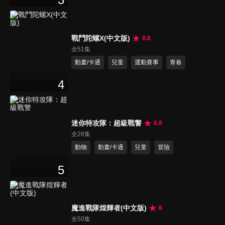
戰鬥陀螺X(中文版)
8.8
全51集
動畫/卡通
兒童
運動賽事
青春
4
迷你特攻隊：超級戰警
8.8
全26集
動物
動畫/卡通
兒童
冒險
5
魔進戰隊煌輝者(中文版)
8
全50集