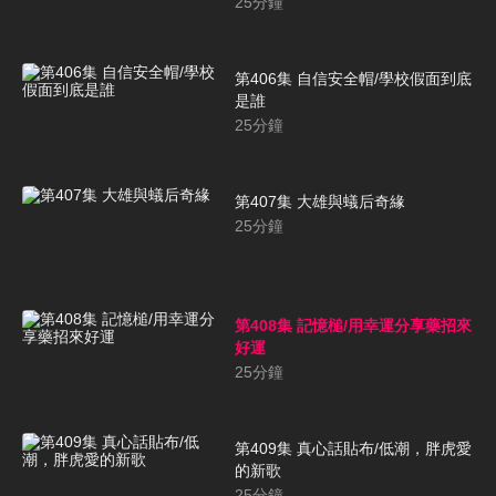
25
分鐘
第406集 自信安全帽/學校假面到底
是誰
25
分鐘
第407集 大雄與蟻后奇緣
25
分鐘
第408集 記憶槌/用幸運分享藥招來
好運
25
分鐘
第409集 真心話貼布/低潮，胖虎愛
的新歌
25
分鐘