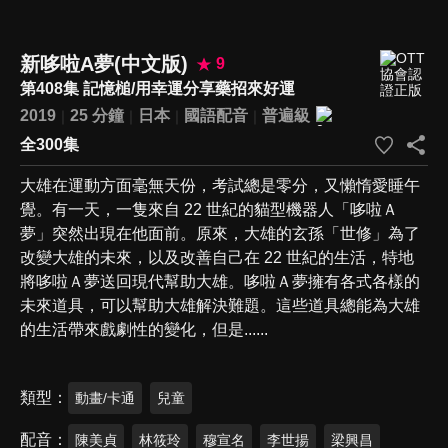
新哆啦A夢(中文版)
9
第408集 記憶槌/用幸運分享藥招來好運
2019
25 分鐘
日本
國語配音
普遍級
全300集
大雄在運動方面毫無天份，考試總是零分，又懶惰愛睡午
覺。有一天，一隻來自 22 世紀的貓型機器人「哆啦Ａ
夢」突然出現在他面前。原來，大雄的玄孫「世修」為了
改變大雄的未來，以及改善自己在 22 世紀的生活，特地
將哆啦Ａ夢送回現代幫助大雄。哆啦Ａ夢擁有各式各樣的
未來道具，可以幫助大雄解決難題。這些道具總能為大雄
的生活帶來戲劇性的變化，但是......
類型
動畫/卡通
兒童
配音
陳美貞
林筱玲
穆宣名
李世揚
梁興昌