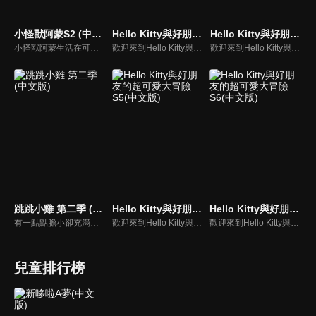
小怪獸阿蒙S2 (中文版)
Hello Kitty與好朋友的超可愛大冒險S1(中文版)
Hello Kitty與好朋友的超可愛大冒險S4(中文版)
小怪獸阿蒙生活在可愛的絨毛鎮上，他每天都會面對一些有趣的挑戰。幸運地是他是你見過最有愛心的小怪獸，並且在他的朋友們的幫助下，他會從中找到正確的事去做(即使他還不知道那是什麼)，學會跟隨他自己的內心。
歡迎來到Hello Kitty與好朋友的超可愛大冒險!與Hello Kitty, 大眼蛙, 酷企鵝, 美樂蒂, 布丁狗還有酷洛米, 準備和朋友們一起經歷有趣的冒險吧!
歡迎來到Hello Kitty與好朋友的超可愛大冒險!與Hello Kitty, 大眼蛙, 酷企鵝, 美樂蒂, 布丁狗還有酷洛米, 準備和朋友們一起經歷有趣的冒險吧!
跳跳小雞 第二季 (中文版)
Hello Kitty與好朋友的超可愛大冒險S5(中文版)
Hello Kitty與好朋友的超可愛大冒險S6(中文版)
有一點點膽小卻充滿好奇心的"帶骨雞"，和總是用小跳步靠過來的舞蹈老師"小跳步青蛙老師"，以及其他具有獨特個性的夥伴們跳舞大活耀！在家裡和各種地方以「身體動了，心也舞動了起來♪」為主題。
歡迎來到Hello Kitty與好朋友的超可愛大冒險!與Hello Kitty, 大眼蛙, 酷企鵝, 美樂蒂, 布丁狗還有酷洛米, 準備和朋友們一起經歷有趣的冒險吧!
歡迎來到Hello Kitty與好朋友的超可愛大冒險!與Hello Kitty, 大眼蛙, 酷企鵝, 美樂蒂, 布丁狗還有酷洛米, 準備和朋友們一起經歷有趣的冒險吧!
兒童排行榜