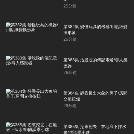
25
分鐘
第382集 變怪玩具的機器/用貼紙變
換形象
25
分鐘
第383集 活脫脫的傳記電燈/尋人感
應器
26
分鐘
第384集 靜香長出大象的鼻子/房間
交換按鈕
26
分鐘
第385集 挖來挖去，在地底下採水
果/防護罩小球