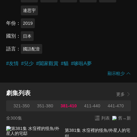
連思宇
年份
2019
國別
日本
語言
國語配音
#
友情
#
兒少
#
闔家觀賞
#
貓
#
哆啦A夢
顯示較少
劇集列表
更多
320
321-350
351-380
381-410
411-440
441-470
47
全300集
列表
舊→新
第381集 水窪裡的怪魚/外星人的宅
邸