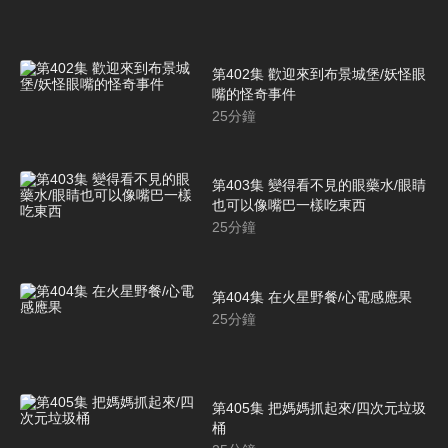
第402集 歡迎來到布景城堡/妖怪眼
嘴的怪奇事件
25
分鐘
第403集 變得看不見的眼藥水/眼睛
也可以像嘴巴一樣吃東西
25
分鐘
第404集 在火星野餐/心電感應果
25
分鐘
第405集 把媽媽抓起來/四次元垃圾
桶