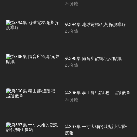
26
分鐘
第394集 地球電梯/配對探測導線
25
分鐘
第395集 隨音所欲繩/兄弟貼紙
25
分鐘
第396集 泰山褲/追蹤吧，追蹤徽章
25
分鐘
第397集 一寸大雄的餓鬼討伐/醫生
皮箱