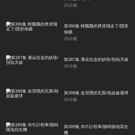
25
分鐘
第386集 輕飄飄的胖虎飛走了/隱形
保鑣
25
分鐘
第387集 潘朵拉盒的妖怪/預知天線
25
分鐘
第388集 改習慣的瓦斯/熱血躲避球
25
分鐘
第389集 布巾計程車/隨時隨地寫生
機