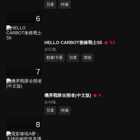
兒童
特攝
6
HELLO CARBOT衝鋒戰士S5
9.5
全52集
動畫/卡通
兒童
冒險
7
機界戰隊全開者(中文版)
8
全49集
兒童
特攝
8