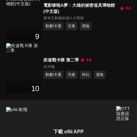
電影哆啦A夢：大雄的祕密道具博物館
9.8
(中文版)
新奇又刺激的感人大冒險
動畫/卡通
兒童
冒險
9
疾速戰卡隊 第二季
8.8
全26集
動畫/卡通
兒童
科幻
冒險
10
下載 ofiii APP