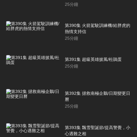
25
分鐘
第390集 火箭駕駛訓練機/給胖虎的
熱情支持信
25
分鐘
第391集 超級英雄披風/杜鵑蛋
25
分鐘
第392集 拯救南極企鵝/日期變更日
曆
25
分鐘
第393集 飄雪聖誕節/提高警覺，小
心遇難之相