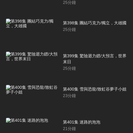
25
分鐘
第398集 團結巧克力/獨立，大雄國
25
分鐘
第399集 驚險迴力鏢/大預言，世界
末日
25
分鐘
第400集 雪與恐龍/致虹谷夢子小姐
23
分鐘
第401集 迷路的泡泡
21
分鐘