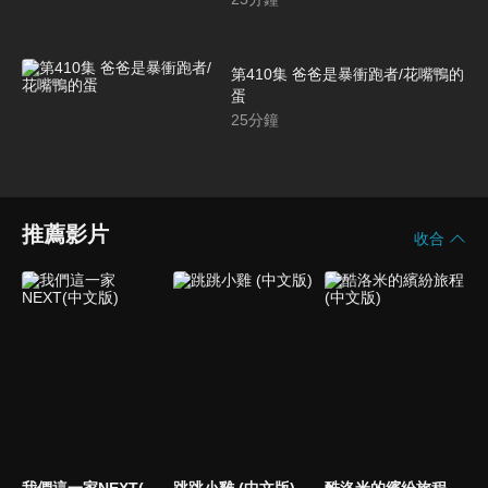
第410集 爸爸是暴衝跑者/花嘴鴨的
蛋
25
分鐘
推薦影片
收合
我們這一家NEXT(中文版)
跳跳小雞 (中文版)
酷洛米的繽紛旅程 (中文版)