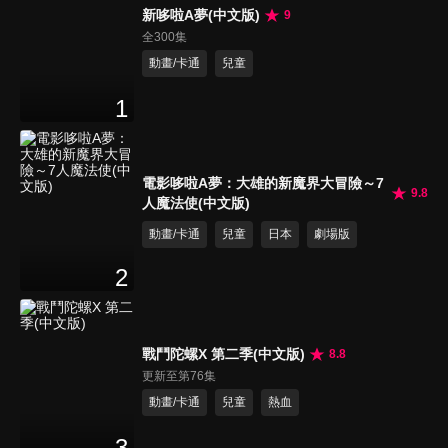
新哆啦A夢(中文版)
9
全300集
動畫/卡通
兒童
1
電影哆啦A夢：大雄的新魔界大冒險～7
9.8
人魔法使(中文版)
動畫/卡通
兒童
日本
劇場版
2
戰鬥陀螺X 第二季(中文版)
8.8
更新至第76集
動畫/卡通
兒童
熱血
3