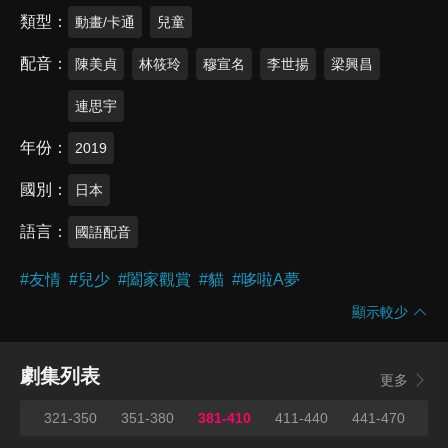
類型
動畫/卡通
兒童
配音
陳美貞
林筱玲
穆宣名
李世揚
梁興昌
連思宇
年份
2019
國別
日本
語言
國語配音
#
友情
#
兒少
#
闔家觀賞
#
貓
#
哆啦A夢
顯示較少
劇集列表
更多
320
321-350
351-380
381-410
411-440
441-470
47