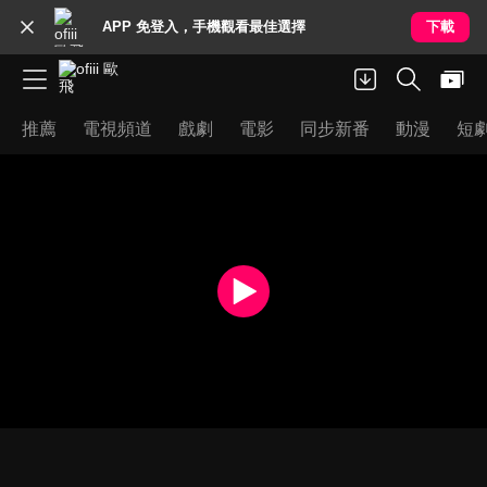
APP 免登入，手機觀看最佳選擇
下載
推薦
電視頻道
戲劇
電影
同步新番
動漫
短