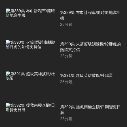
第389集 布巾計程車/隨時隨地寫生
機
25
分鐘
第390集 火箭駕駛訓練機/給胖虎的
熱情支持信
25
分鐘
第391集 超級英雄披風/杜鵑蛋
25
分鐘
第392集 拯救南極企鵝/日期變更日
曆
25
分鐘