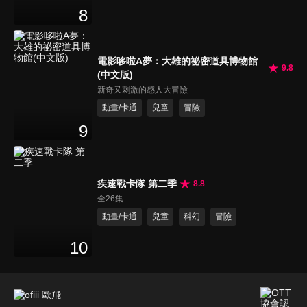
8
電影哆啦A夢：大雄的祕密道具博物館
9.8
(中文版)
新奇又刺激的感人大冒險
動畫/卡通
兒童
冒險
9
疾速戰卡隊 第二季
8.8
全26集
動畫/卡通
兒童
科幻
冒險
10