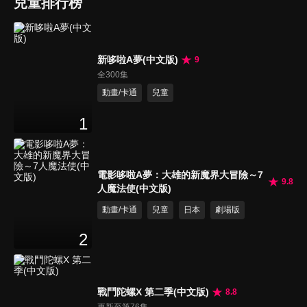
兒童排行榜
新哆啦A夢(中文版)
9
全300集
動畫/卡通
兒童
1
電影哆啦A夢：大雄的新魔界大冒險～7
9.8
人魔法使(中文版)
動畫/卡通
兒童
日本
劇場版
2
戰鬥陀螺X 第二季(中文版)
8.8