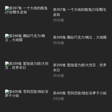
第397集 一寸大雄的餓鬼討伐/醫生
皮箱
25
分鐘
第398集 團結巧克力/獨立，大雄國
25
分鐘
第399集 驚險迴力鏢/大預言，世界
末日
25
分鐘
第400集 雪與恐龍/致虹谷夢子小姐
23
分鐘