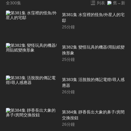
全300集
列表
舊→新
第381集 水窪裡的怪魚/外星人的宅
邸
25
分鐘
第382集 變怪玩具的機器/用貼紙變
換形象
25
分鐘
第383集 活脫脫的傳記電燈/尋人感
應器
26
分鐘
第384集 靜香長出大象的鼻子/房間
交換按鈕
26
分鐘