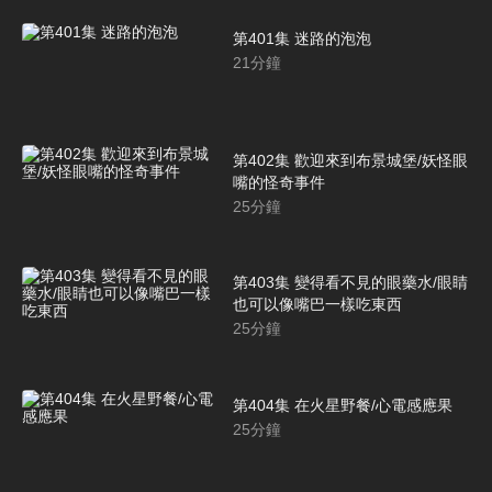
第401集 迷路的泡泡
21
分鐘
第402集 歡迎來到布景城堡/妖怪眼
嘴的怪奇事件
25
分鐘
第403集 變得看不見的眼藥水/眼睛
也可以像嘴巴一樣吃東西
25
分鐘
第404集 在火星野餐/心電感應果
25
分鐘