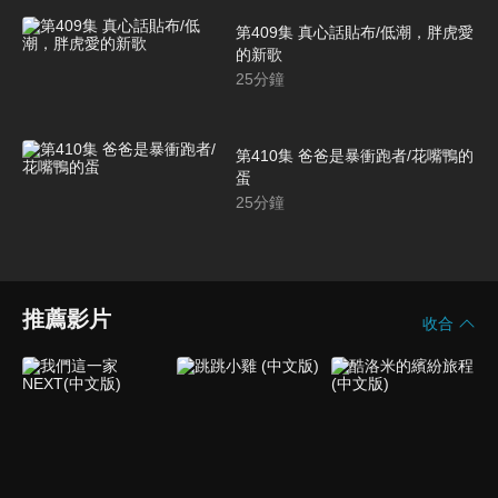
第409集 真心話貼布/低潮，胖虎愛
的新歌
25
分鐘
第410集 爸爸是暴衝跑者/花嘴鴨的
蛋
25
分鐘
推薦影片
收合