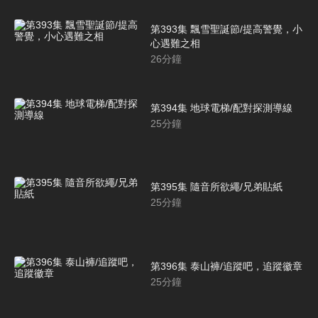
第393集 飄雪聖誕節/提高警覺，小
心遇難之相
26
分鐘
第394集 地球電梯/配對探測導線
25
分鐘
第395集 隨音所欲繩/兄弟貼紙
25
分鐘
第396集 泰山褲/追蹤吧，追蹤徽章
25
分鐘