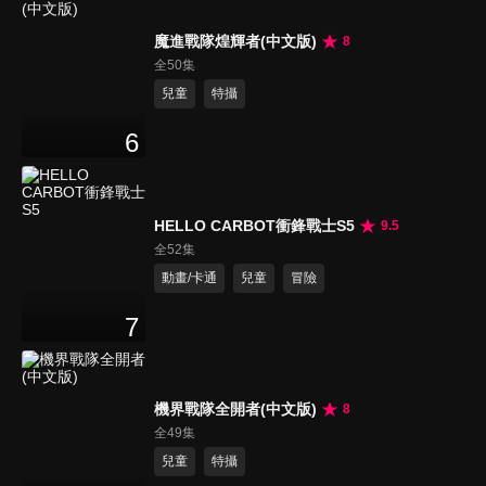
魔進戰隊煌輝者(中文版)
8
全50集
兒童
特攝
6
HELLO CARBOT衝鋒戰士S5
9.5
全52集
動畫/卡通
兒童
冒險
7
機界戰隊全開者(中文版)
8
全49集
兒童
特攝