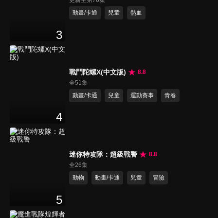
更新至第76集
動畫/卡通
兒童
熱血
3
戰鬥陀螺X(中文版)
8.8
全51集
動畫/卡通
兒童
運動賽事
青春
4
迷你特攻隊：超級戰警
8.8
全26集
動物
動畫/卡通
兒童
冒險
5