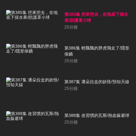
第385集 挖來挖去，在地底下採水
果/防護罩小球
25
分鐘
第386集 輕飄飄的胖虎飛走了/隱形
保鑣
25
分鐘
第387集 潘朵拉盒的妖怪/預知天線
25
分鐘
第388集 改習慣的瓦斯/熱血躲避球
25
分鐘