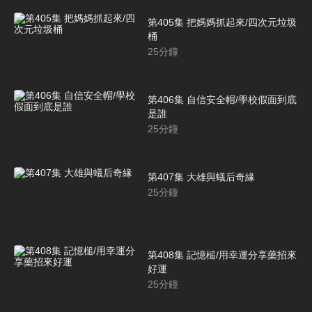
第405集 把媽媽抓起來/四次元垃圾
桶
25
分鐘
第406集 自信安全帽/學校假面到底
是誰
25
分鐘
第407集 大雄與蟻后奇緣
25
分鐘
第408集 記憶槌/用幸運分享藥招來
好運
25
分鐘