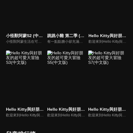
小怪獸阿蒙S2 (中文版)
跳跳小雞 第二季 (中文版)
Hello Kitty與好朋友的超可愛大冒險S1(中文版)
小怪獸阿蒙生活在可愛的絨毛鎮上，他每天都會面對一些有趣的挑戰。幸運地是他是你見過最有愛心的小怪獸，並且在他的朋友們的幫助下，他會從中找到正確的事去做(即使他還不知道那是什麼)，學會跟隨他自己的內心。
有一點點膽小卻充滿好奇心的"帶骨雞"，和總是用小跳步靠過來的舞蹈老師"小跳步青蛙老師"，以及其他具有獨特個性的夥伴們跳舞大活耀！在家裡和各種地方以「身體動了，心也舞動了起來♪」為主題。
歡迎來到Hello Kitty與好朋友的超可愛大冒險!與Hello Kitty, 大眼蛙, 酷企鵝, 美樂蒂, 布丁狗還有酷洛米, 準備和朋友們一起經歷有趣的冒險吧!
Hello Kitty與好朋友的超可愛大冒險S3(中文版)
Hello Kitty與好朋友的超可愛大冒險S5(中文版)
Hello Kitty與好朋友的超可愛大冒險S7(中文版)
歡迎來到Hello Kitty與好朋友的超可愛大冒險!與Hello Kitty, 大眼蛙, 酷企鵝, 美樂蒂, 布丁狗還有酷洛米, 準備和朋友們一起經歷有趣的冒險吧!
歡迎來到Hello Kitty與好朋友的超可愛大冒險!與Hello Kitty, 大眼蛙, 酷企鵝, 美樂蒂, 布丁狗還有酷洛米, 準備和朋友們一起經歷有趣的冒險吧!
歡迎來到Hello Kitty與好朋友的超可愛大冒險! 與Hello Kitty, 大眼蛙, 酷企鵝, 美樂蒂, 布丁狗還有酷洛米, 準備和朋友們一起經歷有趣的冒險吧!