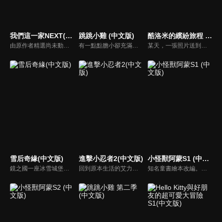
我們這一家NEXT(中文版)
跳跳小雞 (中文版)
酷洛米的繽紛旅程 (中文版)
由原作者精選尚未動畫化的單行本作品中的五個故事，製作全新動畫！橘家一家四口充滿歡樂與搞笑的日常生活，嚴選精彩內容呈現給大家！
有一點點膽小卻充滿好奇心的「帶骨雞」，和總是用小跳步靠過來的舞蹈老師「小跳步青蛙老師」，以及其他具有獨特個性的夥伴們跳舞大活耀！在家裡和各種地方以「身體動了，心也舞動了起來♪」為主題的角色人物。這是關於不可思議的夥伴們與愉快舞蹈的故事。
某天，一張照片送到了酷洛米的手機中。照片中的人是酷洛米失蹤的姊姊——洛米娜。「我想去找姊姊！」酷洛米究竟能不能順利見到洛米娜呢？
雪后奇緣(中文版)
進擊小忍者2(中文版)
小怪獸阿蒙S1 (中文版)
鏡之國一座冰雪城堡，冰雪女王警告女兒艾拉神祕封印下住著邪惡的冰雪妖魔。山精旅行家來到冰雪城堡探險，卻意外打開封印，釋放出邪惡冰雪妖魔不僅擾亂鏡之國和人類世界。艾拉和山精一起尋找冒險家凱和格爾達，只有他們能幫助對付冰雪妖魔。究竟他們能否擊敗這些冰雪妖魔，解除鏡之國和人類世界的危機？
回到原本生活的艾力克斯，正煩惱著和潔西卡之間的關係不順遂，此時忍者突然以刺蝟之姿出現在他面前，原來艾普明快要被釋放了！憑藉著艾力克斯聰明的腦袋，他們來到泰國，艾力克斯和忍者也在不斷磨合中，成為最佳拍檔，甚至團隊還多了尚恩加入！
知名童書繪本改編。故事講述的是小怪獸阿蒙醜醜的外表下，有著一顆敏感細膩的心。他希望有人能愛他，包容他，陪伴他，愛他本來的樣子。這個系列圍繞“愛”的主題，恰恰是父母對孩子所有愛的表現。