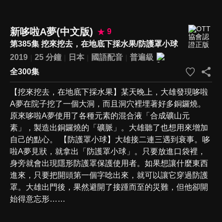
新哆啦A夢(中文版)
9
第385集 挖來挖去，在地底下採水果/防護罩小球
2019
25 分鐘
日本
國語配音
普遍級
全300集
【挖來挖去，在地底下採水果】某天晚上，大雄發現哆啦
A夢在院子挖了一個大洞，而且洞穴裡埋著好多銅鑼燒。
原來哆啦A夢使用了各種元素的混合液「合成礦山元
素」，製造出銅鑼燒的「礦脈」。大雄聽了也想用來增加
自己的點心。 【防護罩小球】大雄接二連三遇到衰事。哆
啦A夢見狀，就拿出「防護罩小球」。只要放進口袋裡，
身旁就會出現隱形防護罩保護使用者。如果想讓什麼東西
進來，只要把開頭第一個字唸出來，就可以讓它穿過防護
罩。大雄出門後，果然避開了接踵而至的災難，但他卻開
始得意忘形……