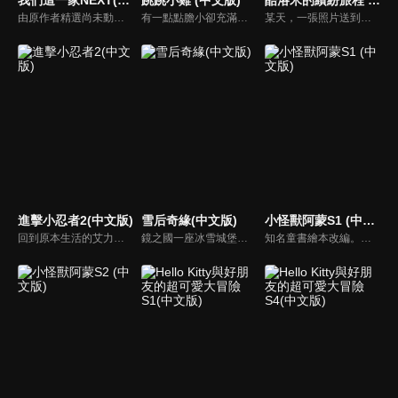
由原作者精選尚未動畫化的單行本作品中的五個故事，製作全新動畫！橘家一家四口充滿歡樂與搞笑的日常生活，嚴選精彩內容呈現給大家！
有一點點膽小卻充滿好奇心的「帶骨雞」，和總是用小跳步靠過來的舞蹈老師「小跳步青蛙老師」，以及其他具有獨特個性的夥伴們跳舞大活耀！在家裡和各種地方以「身體動了，心也舞動了起來♪」為主題的角色人物。這是關於不可思議的夥伴們與愉快舞蹈的故事。
某天，一張照片送到了酷洛米的手機中。照片中的人是酷洛米失蹤的姊姊——洛米娜。「我想去找姊姊！」酷洛米究竟能不能順利見到洛米娜呢？
進擊小忍者2(中文版)
雪后奇緣(中文版)
小怪獸阿蒙S1 (中文版)
回到原本生活的艾力克斯，正煩惱著和潔西卡之間的關係不順遂，此時忍者突然以刺蝟之姿出現在他面前，原來艾普明快要被釋放了！憑藉著艾力克斯聰明的腦袋，他們來到泰國，艾力克斯和忍者也在不斷磨合中，成為最佳拍檔，甚至團隊還多了尚恩加入！
鏡之國一座冰雪城堡，冰雪女王警告女兒艾拉神祕封印下住著邪惡的冰雪妖魔。山精旅行家來到冰雪城堡探險，卻意外打開封印，釋放出邪惡冰雪妖魔不僅擾亂鏡之國和人類世界。艾拉和山精一起尋找冒險家凱和格爾達，只有他們能幫助對付冰雪妖魔。究竟他們能否擊敗這些冰雪妖魔，解除鏡之國和人類世界的危機？
知名童書繪本改編。故事講述的是小怪獸阿蒙醜醜的外表下，有著一顆敏感細膩的心。他希望有人能愛他，包容他，陪伴他，愛他本來的樣子。這個系列圍繞“愛”的主題，恰恰是父母對孩子所有愛的表現。