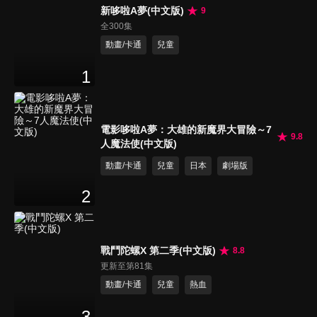
新哆啦A夢(中文版)
9
全300集
動畫/卡通
兒童
1
電影哆啦A夢：大雄的新魔界大冒險～7
9.8
人魔法使(中文版)
動畫/卡通
兒童
日本
劇場版
2
戰鬥陀螺X 第二季(中文版)
8.8
更新至第81集
動畫/卡通
兒童
熱血
3