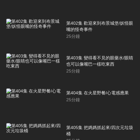
第402集 歡迎來到布景城堡/妖怪眼
嘴的怪奇事件
25
分鐘
第403集 變得看不見的眼藥水/眼睛
也可以像嘴巴一樣吃東西
25
分鐘
第404集 在火星野餐/心電感應果
25
分鐘
第405集 把媽媽抓起來/四次元垃圾
桶