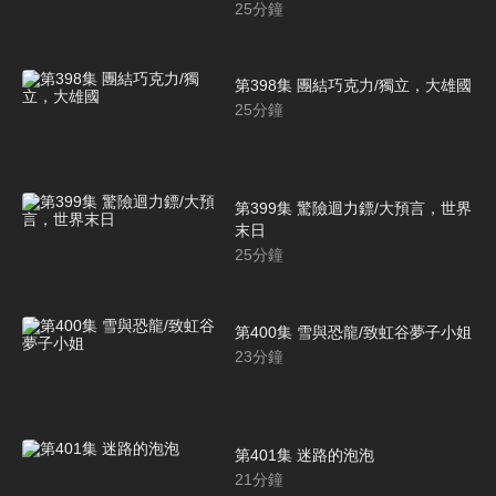
25
分鐘
第398集 團結巧克力/獨立，大雄國
25
分鐘
第399集 驚險迴力鏢/大預言，世界
末日
25
分鐘
第400集 雪與恐龍/致虹谷夢子小姐
23
分鐘
第401集 迷路的泡泡
21
分鐘