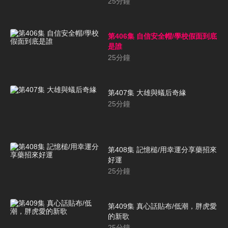
25
分鐘
第406集 自信安全帽/學校假面到底
是誰
25
分鐘
第407集 大雄與蟻后奇緣
25
分鐘
第408集 記憶槌/用幸運分享藥招來
好運
25
分鐘
第409集 真心話貼布/低潮，胖虎愛
的新歌
25
分鐘