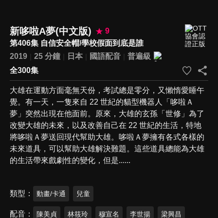
新哆啦A夢(中文版)
9
第406集 自信安全帽/學校假面到底是誰
2019
25 分鐘
日本
國語配音
普遍級
全300集
大雄在運動方面毫無天份，考試總是零分，又懶惰愛睡午
覺。有一天，一隻來自 22 世紀的貓型機器人「哆啦Ａ
夢」突然出現在他面前。原來，大雄的玄孫「世修」為了
改變大雄的未來，以及改善自己在 22 世紀的生活，特地
將哆啦Ａ夢送回現代幫助大雄。哆啦Ａ夢擁有各式各樣的
未來道具，可以幫助大雄解決難題。這些道具總能為大雄
的生活帶來戲劇性的變化，但是......
類型
動畫/卡通
兒童
配音
陳美貞
林筱玲
穆宣名
李世揚
梁興昌