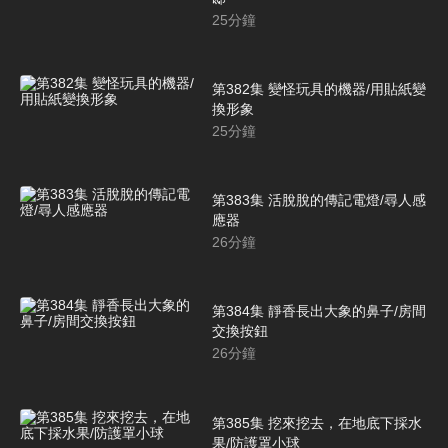
25
分鐘
第382集 變怪玩具的機器/用貼紙變
換形象
25
分鐘
第383集 活脫脫的傳記電燈/尋人感
應器
26
分鐘
第384集 靜香長出大象的鼻子/房間
交換按鈕
26
分鐘
第385集 挖來挖去，在地底下採水
果/防護罩小球