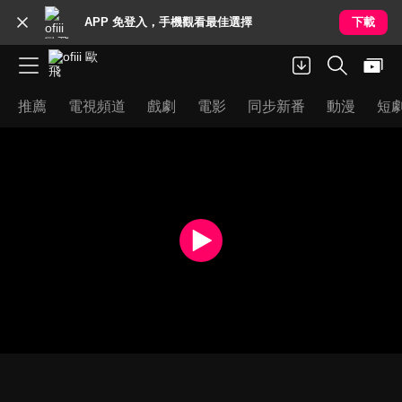
APP 免登入，手機觀看最佳選擇
下載
推薦
電視頻道
戲劇
電影
同步新番
動漫
短