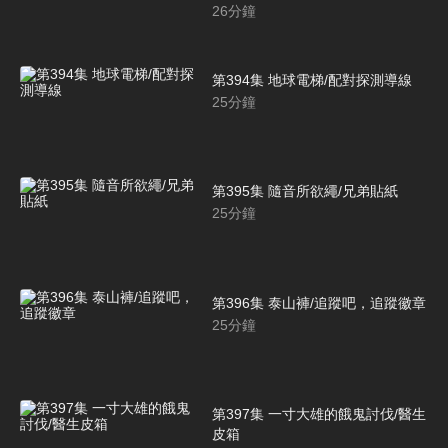
26
分鐘
第394集 地球電梯/配對探測導線
25
分鐘
第395集 隨音所欲繩/兄弟貼紙
25
分鐘
第396集 泰山褲/追蹤吧，追蹤徽章
25
分鐘
第397集 一寸大雄的餓鬼討伐/醫生
皮箱