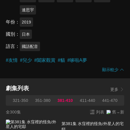
連思宇
年份
2019
國別
日本
語言
國語配音
#
友情
#
兒少
#
闔家觀賞
#
貓
#
哆啦A夢
顯示較少
劇集列表
更多
320
321-350
351-380
381-410
411-440
441-470
47
全300集
列表
舊→新
第381集 水窪裡的怪魚/外星人的宅
邸