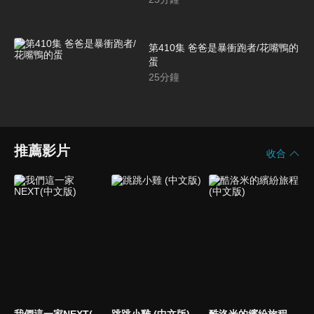
第410集 爸爸是暴衝跑者/花嘴鴨的
蛋
25
分鐘
推薦影片
收合
我們這一家NEXT(中文版)
跳跳小雞 (中文版)
酷洛米的繽紛旅程 (中文版)