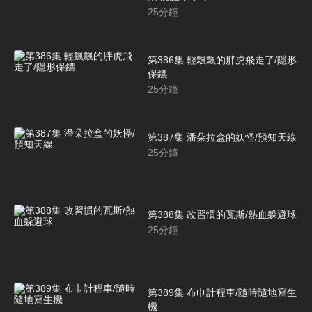
25
分鐘
第386集 輕飄飄的胖虎飛走了/隱形
保鑣
25
分鐘
第387集 潘朵拉盒的妖怪/預知天線
25
分鐘
第388集 改習慣的瓦斯/熱血躲避球
25
分鐘
第389集 布巾計程車/隨時隨地寫生
機