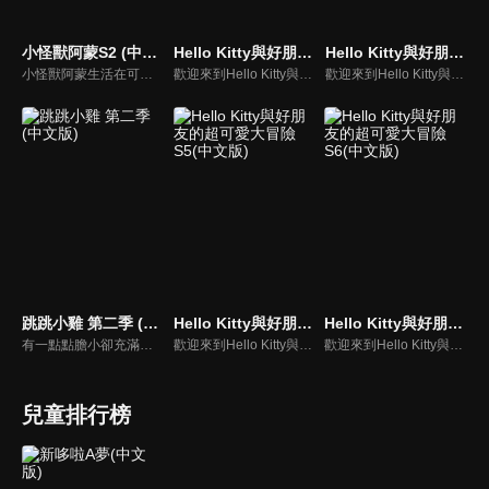
小怪獸阿蒙S2 (中文版)
Hello Kitty與好朋友的超可愛大冒險S1(中文版)
Hello Kitty與好朋友的超可愛大冒險S4(中文版)
小怪獸阿蒙生活在可愛的絨毛鎮上，他每天都會面對一些有趣的挑戰。幸運地是他是你見過最有愛心的小怪獸，並且在他的朋友們的幫助下，他會從中找到正確的事去做(即使他還不知道那是什麼)，學會跟隨他自己的內心。
歡迎來到Hello Kitty與好朋友的超可愛大冒險!與Hello Kitty, 大眼蛙, 酷企鵝, 美樂蒂, 布丁狗還有酷洛米, 準備和朋友們一起經歷有趣的冒險吧!
歡迎來到Hello Kitty與好朋友的超可愛大冒險!與Hello Kitty, 大眼蛙, 酷企鵝, 美樂蒂, 布丁狗還有酷洛米, 準備和朋友們一起經歷有趣的冒險吧!
跳跳小雞 第二季 (中文版)
Hello Kitty與好朋友的超可愛大冒險S5(中文版)
Hello Kitty與好朋友的超可愛大冒險S6(中文版)
有一點點膽小卻充滿好奇心的"帶骨雞"，和總是用小跳步靠過來的舞蹈老師"小跳步青蛙老師"，以及其他具有獨特個性的夥伴們跳舞大活耀！在家裡和各種地方以「身體動了，心也舞動了起來♪」為主題。
歡迎來到Hello Kitty與好朋友的超可愛大冒險!與Hello Kitty, 大眼蛙, 酷企鵝, 美樂蒂, 布丁狗還有酷洛米, 準備和朋友們一起經歷有趣的冒險吧!
歡迎來到Hello Kitty與好朋友的超可愛大冒險!與Hello Kitty, 大眼蛙, 酷企鵝, 美樂蒂, 布丁狗還有酷洛米, 準備和朋友們一起經歷有趣的冒險吧!
兒童排行榜