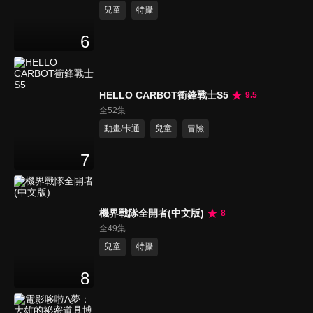
兒童
特攝
6
HELLO CARBOT衝鋒戰士S5
9.5
全52集
動畫/卡通
兒童
冒險
7
機界戰隊全開者(中文版)
8
全49集
兒童
特攝
8