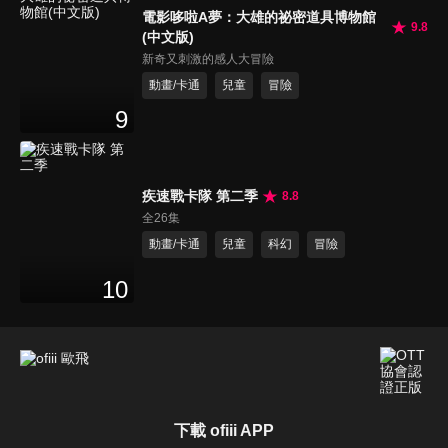
電影哆啦A夢：大雄的祕密道具博物館
9.8
(中文版)
新奇又刺激的感人大冒險
動畫/卡通
兒童
冒險
9
疾速戰卡隊 第二季
8.8
全26集
動畫/卡通
兒童
科幻
冒險
10
下載 ofiii APP