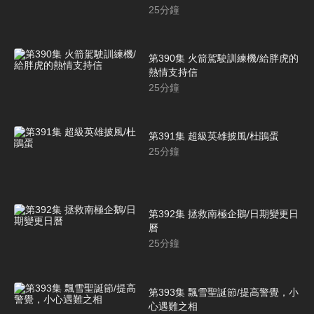
25
分鐘
第390集 火箭駕駛訓練機/給胖虎的
熱情支持信
25
分鐘
第391集 超級英雄披風/杜鵑蛋
25
分鐘
第392集 拯救南極企鵝/日期變更日
曆
25
分鐘
第393集 飄雪聖誕節/提高警覺，小
心遇難之相