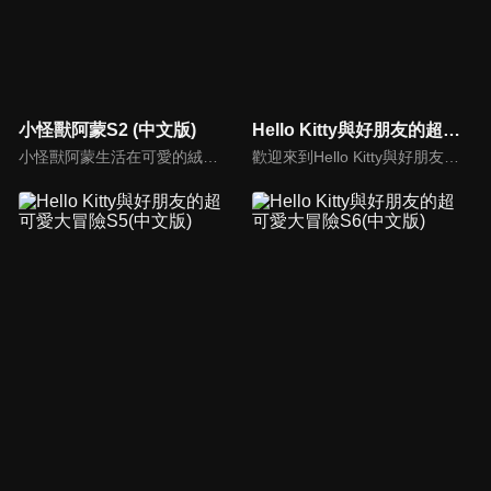
小怪獸阿蒙S2 (中文版)
Hello Kitty與好朋友的超可愛大冒險S1(中文版)
小怪獸阿蒙生活在可愛的絨毛鎮上，他每天都會面對一些有趣的挑戰。幸運地是他是你見過最有愛心的小怪獸，並且在他的朋友們的幫助下，他會從中找到正確的事去做(即使他還不知道那是什麼)，學會跟隨他自己的內心。
歡迎來到Hello Kitty與好朋友的超可愛大冒險!與Hello Kitty, 大眼蛙, 酷企鵝, 美樂蒂, 布丁狗還有酷洛米, 準備和朋友們一起經歷有趣的冒險吧!