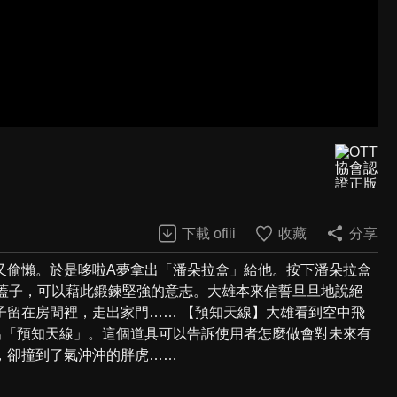
下載 ofiii
收藏
分享
又偷懶。於是哆啦A夢拿出「潘朵拉盒」給他。按下潘朵拉盒
開蓋子，可以藉此鍛鍊堅強的意志。大雄本來信誓旦旦地說絕
子留在房間裡，走出家門…… 【預知天線】大雄看到空中飛
出「預知天線」。這個道具可以告訴使用者怎麼做會對未來有
，卻撞到了氣沖沖的胖虎……