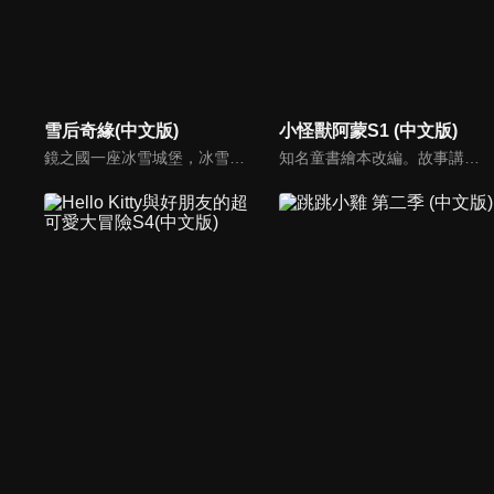
雪后奇緣(中文版)
小怪獸阿蒙S1 (中文版)
鏡之國一座冰雪城堡，冰雪女王警告女兒艾拉神祕封印下住著邪惡的冰雪妖魔。山精旅行家來到冰雪城堡探險，卻意外打開封印，釋放出邪惡冰雪妖魔不僅擾亂鏡之國和人類世界。艾拉和山精一起尋找冒險家凱和格爾達，只有他們能幫助對付冰雪妖魔。究竟他們能否擊敗這些冰雪妖魔，解除鏡之國和人類世界的危機？
知名童書繪本改編。故事講述的是小怪獸阿蒙醜醜的外表下，有著一顆敏感細膩的心。他希望有人能愛他，包容他，陪伴他，愛他本來的樣子。這個系列圍繞“愛”的主題，恰恰是父母對孩子所有愛的表現。