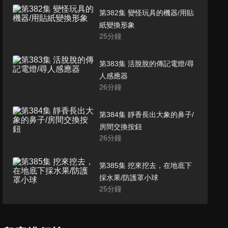
第382集 變怪玩具的機器/用貼
紙變換形象
25
分鐘
第383集 活脫脫的傳記電燈/尋
人感應器
26
分鐘
第384集 靜香長出大象的鼻子/
房間交換按鈕
26
分鐘
第385集 挖來挖去，在地底下
採水果/防護罩小球
25
分鐘
第386集 輕飄飄的胖虎飛走了/