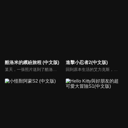
酷洛米的繽紛旅程 (中文版)
進擊小忍者2(中文版)
某天，一張照片送到了酷洛米的手機中。照片中的人是酷洛米失蹤的姊姊——洛米娜。「我想去找姊姊！」酷洛米究竟能不能順利見到洛米娜呢？
回到原本生活的艾力克斯，正煩惱著和潔西卡之間的關係不順遂，此時忍者突然以刺蝟之姿出現在他面前，原來艾普明快要被釋放了！憑藉著艾力克斯聰明的腦袋，他們來到泰國，艾力克斯和忍者也在不斷磨合中，成為最佳拍檔，甚至團隊還多了尚恩加入！