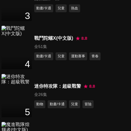
第391集 超級英雄披風/杜鵑蛋
動畫/卡通
兒童
熱血
3
25
分鐘
第392集 拯救南極企鵝/日期變
戰鬥陀螺X(中文版)
8.8
更日曆
全51集
25
分鐘
動畫/卡通
兒童
運動賽事
青春
4
第393集 飄雪聖誕節/提高警
覺，小心遇難之相
26
分鐘
迷你特攻隊：超級戰警
8.8
全26集
第394集 地球電梯/配對探測導
線
動物
動畫/卡通
兒童
冒險
5
25
分鐘
第395集 隨音所欲繩/兄弟貼紙