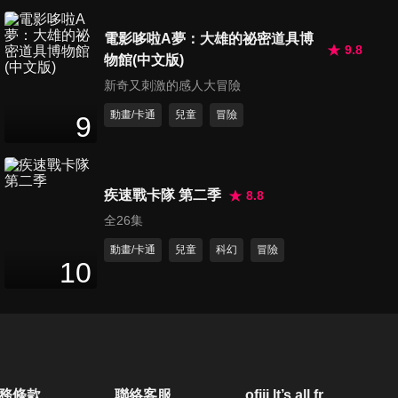
第400集 雪與恐龍/致虹谷夢子
電影哆啦A夢：大雄的祕密道具博
小姐
9.8
物館(中文版)
23
分鐘
新奇又刺激的感人大冒險
動畫/卡通
兒童
冒險
第401集 迷路的泡泡
9
21
分鐘
疾速戰卡隊 第二季
8.8
第402集 歡迎來到布景城堡/妖
全26集
怪眼嘴的怪奇事件
25
分鐘
動畫/卡通
兒童
科幻
冒險
10
第403集 變得看不見的眼藥水/
眼睛也可以像嘴巴一樣吃東西
25
分鐘
第404集 在火星野餐/心電感應
務條款
聯絡客服
ofiii lt’s all free