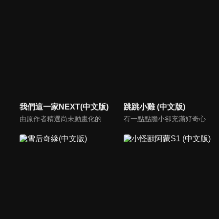
我們這一家NEXT(中文版)
跳跳小雞 (中文版)
由原作者精選尚未動畫化的單行本作品中的五個故事，製作全新動畫！橘家一家四口充滿歡樂與搞笑的日常生活，嚴選精彩內容呈現給大家！
有一點點膽小卻充滿好奇心的「帶骨雞」，和總是用小跳步靠過來的舞蹈老師「小跳步青蛙老師」，以及其他具有獨特個性的夥伴們跳舞大活耀！在家裡和各種地方以「身體動了，心也舞動了起來♪」為主題的角色人物。這是關於不可思議的夥伴們與愉快舞蹈的故事。