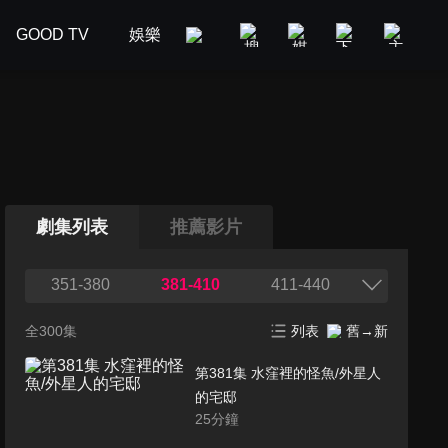
GOOD TV
娛樂
美食旅遊
新聞政論
汽車
劇集列表
推薦影片
351-380
381-410
411-440
全300集
列表
舊→新
第381集 水窪裡的怪魚/外星人
的宅邸
25
分鐘