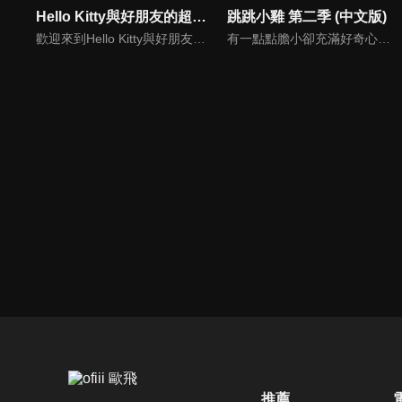
Hello Kitty與好朋友的超可愛大冒險S4(中文版)
跳跳小雞 第二季 (中文版)
歡迎來到Hello Kitty與好朋友的超可愛大冒險!與Hello Kitty, 大眼蛙, 酷企鵝, 美樂蒂, 布丁狗還有酷洛米, 準備和朋友們一起經歷有趣的冒險吧!
有一點點膽小卻充滿好奇心的"帶骨雞"，和總是用小跳步靠過來的舞蹈老師"小跳步青蛙老師"，以及其他具有獨特個性的夥伴們跳舞大活耀！在家裡和各種地方以「身體動了，心也舞動了起來♪」為主題。
推薦