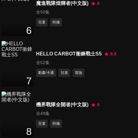
25
分鐘
魔進戰隊煌輝者(中文版)
8
全50集
兒童
特攝
第396集 泰山褲/追蹤吧，追蹤
6
徽章
25
分鐘
HELLO CARBOT衝鋒戰士S5
9.5
第397集 一寸大雄的餓鬼討伐/
全52集
醫生皮箱
25
分鐘
動畫/卡通
兒童
冒險
7
第398集 團結巧克力/獨立，大
雄國
25
分鐘
機界戰隊全開者(中文版)
8
全49集
第399集 驚險迴力鏢/大預言，
兒童
特攝
世界末日
8
25
分鐘