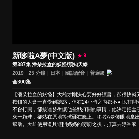
新哆啦A夢(中文版)
9
第387集 潘朵拉盒的妖怪/預知天線
2019
25 分鐘
日本
國語配音
普遍級
全300集
【潘朵拉盒的妖怪】大雄才剛決心要好好讀書，卻很快就
按鈕的人會一直受到誘惑，但在24小時之內都不可以打
不會打開，卻接連發生讓他差點打開的事情，他決定把盒
來一顆球，卻站在原地等球砸在臉上。哆啦A夢傻眼地拿
幫助。大雄使用道具避開媽媽的嘮叨之後，打算去靜香家