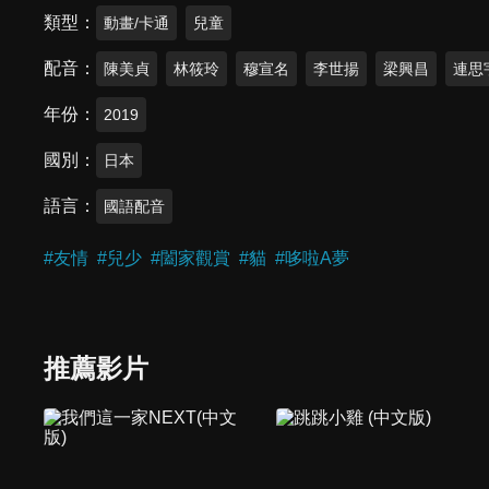
類型
動畫/卡通
兒童
配音
陳美貞
林筱玲
穆宣名
李世揚
梁興昌
連思
年份
2019
國別
日本
語言
國語配音
#
友情
#
兒少
#
闔家觀賞
#
貓
#
哆啦A夢
推薦影片