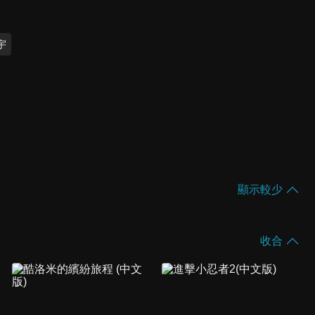
宇
顯示較少
收合