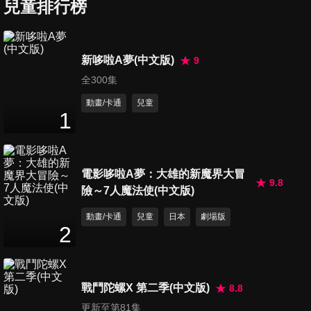
隱形保鑣
兒童排行榜
25
分鐘
第387集 潘朵拉盒的妖怪/預知
新哆啦A夢(中文版)
9
天線
全300集
25
分鐘
動畫/卡通
兒童
1
第388集 改習慣的瓦斯/熱血躲
避球
25
分鐘
電影哆啦A夢：大雄的新魔界大冒
9.8
險～7人魔法使(中文版)
第389集 布巾計程車/隨時隨地
寫生機
動畫/卡通
兒童
日本
劇場版
25
分鐘
2
第390集 火箭駕駛訓練機/給胖
虎的熱情支持信
戰鬥陀螺X 第二季(中文版)
8.8
25
分鐘
更新至第81集