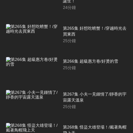
誕生！
24
分鐘
第265集 好想吃螃蟹！/穿越時光去
買東西
25
分鐘
第266集 超級惠方卷/好燙的雪
25
分鐘
第267集 小夫一見鍾情了/靜香的宇
宙露天溫泉
25
分鐘
第268集 怪盜大雄登場！/戴著鳥帽