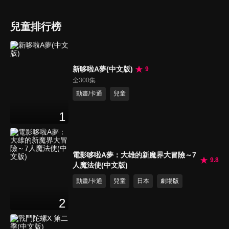
兒童排行榜
新哆啦A夢(中文版)
9
全300集
動畫/卡通
兒童
1
電影哆啦A夢：大雄的新魔界大冒險～7
9.8
人魔法使(中文版)
動畫/卡通
兒童
日本
劇場版
2