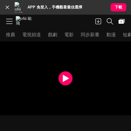
APP 免登入，手機觀看最佳選擇
下載
推薦
電視頻道
戲劇
電影
同步新番
動漫
短