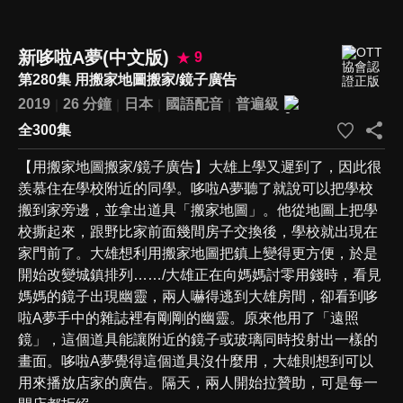
新哆啦A夢(中文版)
9
第280集 用搬家地圖搬家/鏡子廣告
2019
26 分鐘
日本
國語配音
普遍級
全300集
【用搬家地圖搬家/鏡子廣告】大雄上學又遲到了，因此很
羨慕住在學校附近的同學。哆啦A夢聽了就說可以把學校
搬到家旁邊，並拿出道具「搬家地圖」。他從地圖上把學
校撕起來，跟野比家前面幾間房子交換後，學校就出現在
家門前了。大雄想利用搬家地圖把鎮上變得更方便，於是
開始改變城鎮排列……/大雄正在向媽媽討零用錢時，看見
媽媽的鏡子出現幽靈，兩人嚇得逃到大雄房間，卻看到哆
啦A夢手中的雜誌裡有剛剛的幽靈。原來他用了「遠照
鏡」，這個道具能讓附近的鏡子或玻璃同時投射出一樣的
畫面。哆啦A夢覺得這個道具沒什麼用，大雄則想到可以
用來播放店家的廣告。隔天，兩人開始拉贊助，可是每一