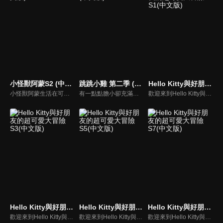
小怪獸阿蒙S2 (中文版)
跳跳小雞 第二季 (中文版)
Hello Kitty與好朋友的超可愛大冒險S1(中文版)
小怪獸阿蒙生活在可愛的絨毛鎮上，他每天都會面對一些有趣的挑戰。幸運地是他是你見過最有愛心的小怪獸，並且在他的朋友們的幫助下，他會從中找到正確的事去做(即使他還不知道那是什麼)，學會跟隨他自己的內心。
有一點點膽小卻充滿好奇心的"帶骨雞"，和總是用小跳步靠過來的舞蹈老師"小跳步青蛙老師"，以及其他具有獨特個性的夥伴們跳舞大活耀！在家裡和各種地方以「身體動了，心也舞動了起來♪」為主題。
歡迎來到Hello Kitty與好朋友的超可愛大冒險!與Hello Kitty, 大眼蛙, 酷企鵝, 美樂蒂, 布丁狗還有酷洛米, 準備和朋友們一起經歷有趣的冒險吧!
Hello Kitty與好朋友的超可愛大冒險S3(中文版)
Hello Kitty與好朋友的超可愛大冒險S5(中文版)
Hello Kitty與好朋友的超可愛大冒險S7(中文版)
歡迎來到Hello Kitty與好朋友的超可愛大冒險!與Hello Kitty, 大眼蛙, 酷企鵝, 美樂蒂, 布丁狗還有酷洛米, 準備和朋友們一起經歷有趣的冒險吧!
歡迎來到Hello Kitty與好朋友的超可愛大冒險!與Hello Kitty, 大眼蛙, 酷企鵝, 美樂蒂, 布丁狗還有酷洛米, 準備和朋友們一起經歷有趣的冒險吧!
歡迎來到Hello Kitty與好朋友的超可愛大冒險! 與Hello Kitty, 大眼蛙, 酷企鵝, 美樂蒂, 布丁狗還有酷洛米, 準備和朋友們一起經歷有趣的冒險吧!