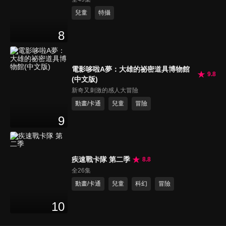
兒童
特攝
8
電影哆啦A夢：大雄的祕密道具博物館
9.8
(中文版)
新奇又刺激的感人大冒險
動畫/卡通
兒童
冒險
9
疾速戰卡隊 第二季
8.8
全26集
動畫/卡通
兒童
科幻
冒險
10