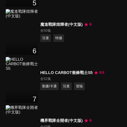
5
魔進戰隊煌輝者(中文版)
8
全50集
兒童
特攝
6
HELLO CARBOT衝鋒戰士S5
9.5
全52集
動畫/卡通
兒童
冒險
7
機界戰隊全開者(中文版)
8
全49集