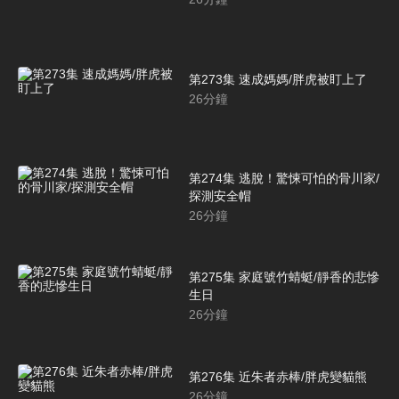
第273集 速成媽媽/胖虎被盯上了
26
分鐘
第274集 逃脫！驚悚可怕的骨川家/
探測安全帽
26
分鐘
第275集 家庭號竹蜻蜓/靜香的悲慘
生日
26
分鐘
第276集 近朱者赤棒/胖虎變貓熊
26
分鐘