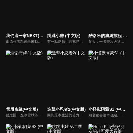
我們這一家NEXT(中文版)
跳跳小雞 (中文版)
酷洛米的繽紛旅程 (中文版)
由原作者精選尚未動畫化的單行本作品中的五個故事，製作全新動畫！橘家一家四口充滿歡樂與搞笑的日常生活，嚴選精彩內容呈現給大家！
有一點點膽小卻充滿好奇心的「帶骨雞」，和總是用小跳步靠過來的舞蹈老師「小跳步青蛙老師」，以及其他具有獨特個性的夥伴們跳舞大活耀！在家裡和各種地方以「身體動了，心也舞動了起來♪」為主題的角色人物。這是關於不可思議的夥伴們與愉快舞蹈的故事。
某天，一張照片送到了酷洛米的手機中。照片中的人是酷洛米失蹤的姊姊——洛米娜。「我想去找姊姊！」酷洛米究竟能不能順利見到洛米娜呢？
雪后奇緣(中文版)
進擊小忍者2(中文版)
小怪獸阿蒙S1 (中文版)
鏡之國一座冰雪城堡，冰雪女王警告女兒艾拉神祕封印下住著邪惡的冰雪妖魔。山精旅行家來到冰雪城堡探險，卻意外打開封印，釋放出邪惡冰雪妖魔不僅擾亂鏡之國和人類世界。艾拉和山精一起尋找冒險家凱和格爾達，只有他們能幫助對付冰雪妖魔。究竟他們能否擊敗這些冰雪妖魔，解除鏡之國和人類世界的危機？
回到原本生活的艾力克斯，正煩惱著和潔西卡之間的關係不順遂，此時忍者突然以刺蝟之姿出現在他面前，原來艾普明快要被釋放了！憑藉著艾力克斯聰明的腦袋，他們來到泰國，艾力克斯和忍者也在不斷磨合中，成為最佳拍檔，甚至團隊還多了尚恩加入！
知名童書繪本改編。故事講述的是小怪獸阿蒙醜醜的外表下，有著一顆敏感細膩的心。他希望有人能愛他，包容他，陪伴他，愛他本來的樣子。這個系列圍繞“愛”的主題，恰恰是父母對孩子所有愛的表現。