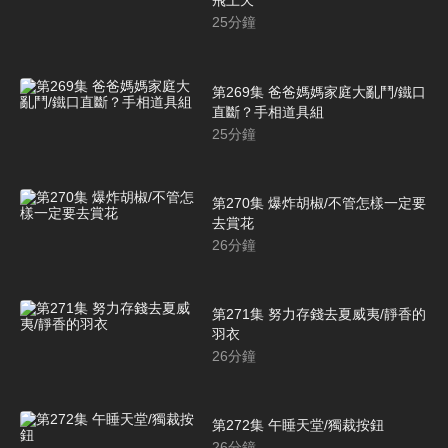
飛上天
25
分鐘
第269集 爸爸媽媽家庭大亂鬥/鐵口
直斷？手相道具組
25
分鐘
第270集 爆炸胡椒/不管怎樣一定要
去賞花
26
分鐘
第271集 努力存錢去夏威夷/靜香的
羽衣
26
分鐘
第272集 午睡天堂/獨裁按鈕
26
分鐘