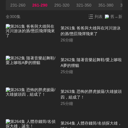
231-260
261-290
291-320
321-350
351-380
381
全300集
列表
舊→新
第261集 爸爸與大雄與在河川游泳
的酒/懲罰飛彈飛來了
26
分鐘
第262集 隨著音樂起舞鞋/愛上哆啦
A夢的狸貓
25
分鐘
第263集 恐怖的胖虎披薩/大雄披頭
四，組成了！
25
分鐘
第264集 人體存錢筒/名偵探大雄，