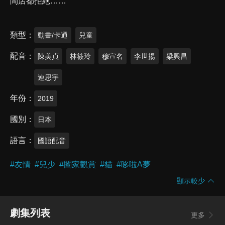
間店都拒絕……
類型
動畫/卡通
兒童
配音
陳美貞
林筱玲
穆宣名
李世揚
梁興昌
連思宇
年份
2019
國別
日本
語言
國語配音
#
友情
#
兒少
#
闔家觀賞
#
貓
#
哆啦A夢
顯示較少
劇集列表
更多