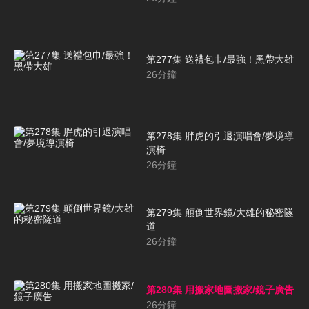
第277集 送禮包巾/最強！黑帶大雄
26
分鐘
第278集 胖虎的引退演唱會/夢境導
演椅
26
分鐘
第279集 顛倒世界鏡/大雄的秘密隧
道
26
分鐘
第280集 用搬家地圖搬家/鏡子廣告
26
分鐘