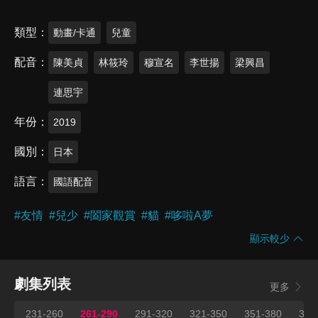
類型
動畫/卡通
兒童
配音
陳美貞
林筱玲
穆宣名
李世揚
梁興昌
連思宇
年份
2019
國別
日本
語言
國語配音
#
友情
#
兒少
#
闔家觀賞
#
貓
#
哆啦A夢
顯示較少
劇集列表
更多
231-260
261-290
291-320
321-350
351-380
381