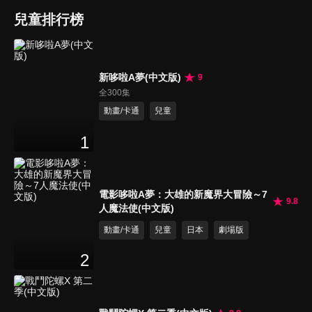
兒童排行榜
新哆啦A夢(中文版)
9
全300集
動畫/卡通
兒童
1
電影哆啦A夢：大雄的新魔界大冒險～7
9.8
人魔法使(中文版)
動畫/卡通
兒童
日本
劇場版
2