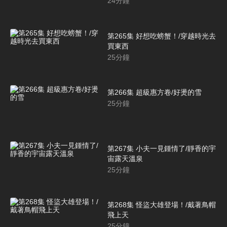
24
分鐘
第265集 好想吃螃蟹！/穿越時光去
買東西
25
分鐘
第266集 超級惠方卷/好燙的雪
25
分鐘
第267集 小夫一見鍾情了/靜香的宇
宙露天溫泉
25
分鐘
第268集 怪盜大雄登場！/戴著鳥帽
飛上天
25
分鐘