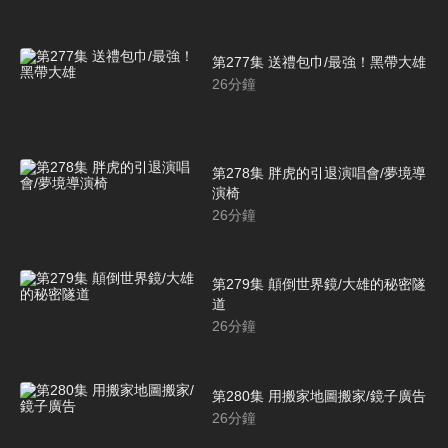
第277集 送禮包巾/最強！黑帶大雄
26
分鐘
第278集 胖虎的引退演唱會/夢境導
演椅
26
分鐘
第279集 顛倒世界鏡/大雄的秘密隧
道
26
分鐘
第280集 用搬家地圖搬家/鏡子廣告
26
分鐘