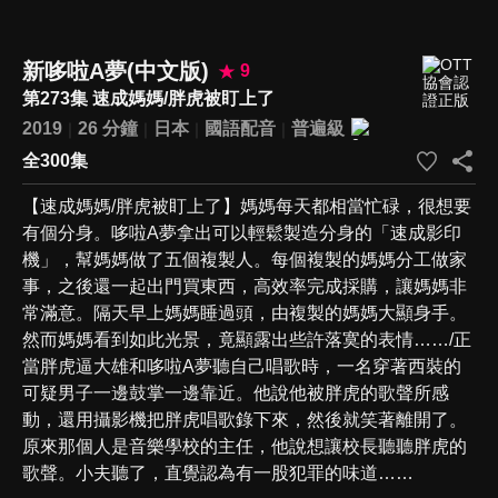
新哆啦A夢(中文版)
9
第273集 速成媽媽/胖虎被盯上了
2019
26 分鐘
日本
國語配音
普遍級
全300集
【速成媽媽/胖虎被盯上了】媽媽每天都相當忙碌，很想要
有個分身。哆啦A夢拿出可以輕鬆製造分身的「速成影印
機」，幫媽媽做了五個複製人。每個複製的媽媽分工做家
事，之後還一起出門買東西，高效率完成採購，讓媽媽非
常滿意。隔天早上媽媽睡過頭，由複製的媽媽大顯身手。
然而媽媽看到如此光景，竟顯露出些許落寞的表情……/正
當胖虎逼大雄和哆啦A夢聽自己唱歌時，一名穿著西裝的
可疑男子一邊鼓掌一邊靠近。他說他被胖虎的歌聲所感
動，還用攝影機把胖虎唱歌錄下來，然後就笑著離開了。
原來那個人是音樂學校的主任，他說想讓校長聽聽胖虎的
歌聲。小夫聽了，直覺認為有一股犯罪的味道……