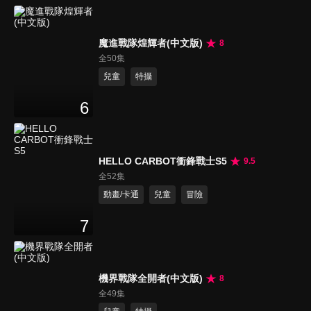
魔進戰隊煌輝者(中文版)
8
全50集
兒童
特攝
6
HELLO CARBOT衝鋒戰士S5
9.5
全52集
動畫/卡通
兒童
冒險
7
機界戰隊全開者(中文版)
8
全49集