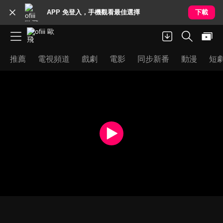
APP 免登入，手機觀看最佳選擇
下載
推薦
電視頻道
戲劇
電影
同步新番
動漫
短