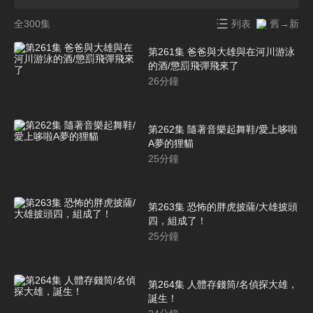
全300集
列表
舊→新
第261集 爸爸與大雄與在河川游泳
的酒/懲罰飛彈飛來了
26
分鐘
第262集 隨著音樂起舞鞋/愛上哆啦
A夢的狸貓
25
分鐘
第263集 恐怖的胖虎披薩/大雄披頭
四，組成了！
25
分鐘
第264集 人體存錢筒/名偵探大雄，
誕生！