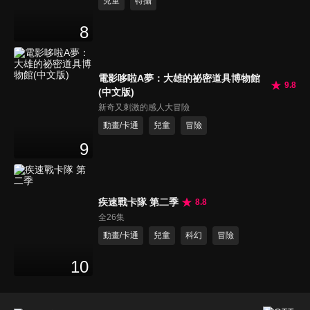
兒童
特攝
8
電影哆啦A夢：大雄的祕密道具博物館
9.8
(中文版)
新奇又刺激的感人大冒險
動畫/卡通
兒童
冒險
9
疾速戰卡隊 第二季
8.8
全26集
動畫/卡通
兒童
科幻
冒險
10