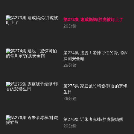
第273集 速成媽媽/胖虎被盯上了
26
分鐘
第274集 逃脫！驚悚可怕的骨川家/
探測安全帽
26
分鐘
第275集 家庭號竹蜻蜓/靜香的悲慘
生日
26
分鐘
第276集 近朱者赤棒/胖虎變貓熊
26
分鐘