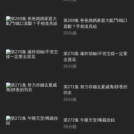
第269集 爸爸媽媽家庭大亂鬥/鐵口
直斷？手相道具組
25
分鐘
第270集 爆炸胡椒/不管怎樣一定要
去賞花
26
分鐘
第271集 努力存錢去夏威夷/靜香的
羽衣
26
分鐘
第272集 午睡天堂/獨裁按鈕
26
分鐘