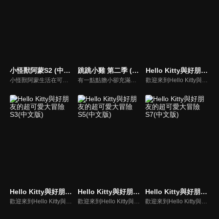
小怪獸阿蒙S2 (中文版)
跳跳小雞 第二季 (中文版)
Hello Kitty與好朋友的超可愛大冒險S1(中文版)
小怪獸阿蒙生活在可愛的絨毛鎮上，他每天都會面對一些有趣的挑戰。幸運地是他是你見過最有愛心的小怪獸，並且在他的朋友們的幫助下，他會從中找到正確的事去做(即使他還不知道那是什麼)，學會跟隨他自己的內心。
有一點點膽小卻充滿好奇心的"帶骨雞"，和總是用小跳步靠過來的舞蹈老師"小跳步青蛙老師"，以及其他具有獨特個性的夥伴們跳舞大活耀！在家裡和各種地方以「身體動了，心也舞動了起來♪」為主題。
歡迎來到Hello Kitty與好朋友的超可愛大冒險!與Hello Kitty, 大眼蛙, 酷企鵝, 美樂蒂, 布丁狗還有酷洛米, 準備和朋友們一起經歷有趣的冒險吧!
Hello Kitty與好朋友的超可愛大冒險S3(中文版)
Hello Kitty與好朋友的超可愛大冒險S5(中文版)
Hello Kitty與好朋友的超可愛大冒險S7(中文版)
歡迎來到Hello Kitty與好朋友的超可愛大冒險!與Hello Kitty, 大眼蛙, 酷企鵝, 美樂蒂, 布丁狗還有酷洛米, 準備和朋友們一起經歷有趣的冒險吧!
歡迎來到Hello Kitty與好朋友的超可愛大冒險!與Hello Kitty, 大眼蛙, 酷企鵝, 美樂蒂, 布丁狗還有酷洛米, 準備和朋友們一起經歷有趣的冒險吧!
歡迎來到Hello Kitty與好朋友的超可愛大冒險! 與Hello Kitty, 大眼蛙, 酷企鵝, 美樂蒂, 布丁狗還有酷洛米, 準備和朋友們一起經歷有趣的冒險吧!