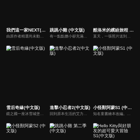
我們這一家NEXT(中文版)
跳跳小雞 (中文版)
酷洛米的繽紛旅程 (中文版)
由原作者精選尚未動畫化的單行本作品中的五個故事，製作全新動畫！橘家一家四口充滿歡樂與搞笑的日常生活，嚴選精彩內容呈現給大家！
有一點點膽小卻充滿好奇心的「帶骨雞」，和總是用小跳步靠過來的舞蹈老師「小跳步青蛙老師」，以及其他具有獨特個性的夥伴們跳舞大活耀！在家裡和各種地方以「身體動了，心也舞動了起來♪」為主題的角色人物。這是關於不可思議的夥伴們與愉快舞蹈的故事。
某天，一張照片送到了酷洛米的手機中。照片中的人是酷洛米失蹤的姊姊——洛米娜。「我想去找姊姊！」酷洛米究竟能不能順利見到洛米娜呢？
雪后奇緣(中文版)
進擊小忍者2(中文版)
小怪獸阿蒙S1 (中文版)
鏡之國一座冰雪城堡，冰雪女王警告女兒艾拉神祕封印下住著邪惡的冰雪妖魔。山精旅行家來到冰雪城堡探險，卻意外打開封印，釋放出邪惡冰雪妖魔不僅擾亂鏡之國和人類世界。艾拉和山精一起尋找冒險家凱和格爾達，只有他們能幫助對付冰雪妖魔。究竟他們能否擊敗這些冰雪妖魔，解除鏡之國和人類世界的危機？
回到原本生活的艾力克斯，正煩惱著和潔西卡之間的關係不順遂，此時忍者突然以刺蝟之姿出現在他面前，原來艾普明快要被釋放了！憑藉著艾力克斯聰明的腦袋，他們來到泰國，艾力克斯和忍者也在不斷磨合中，成為最佳拍檔，甚至團隊還多了尚恩加入！
知名童書繪本改編。故事講述的是小怪獸阿蒙醜醜的外表下，有著一顆敏感細膩的心。他希望有人能愛他，包容他，陪伴他，愛他本來的樣子。這個系列圍繞“愛”的主題，恰恰是父母對孩子所有愛的表現。