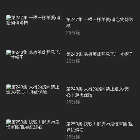
第247集 一模一樣羊羹/遺忘物傳送
機
26
分鐘
第248集 蟲蟲英雄拜見了/一寸帽子
26
分鐘
第249集 大雄的房間禁止進入/安
心！胖虎保險
26
分鐘
第250集 決戰！胖虎vs鬼怪軍團/世
界紀錄石
26
分鐘