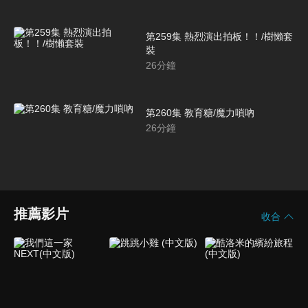
第259集 熱烈演出拍板！！/樹懶套
裝
26
分鐘
第260集 教育糖/魔力嗩吶
26
分鐘
推薦影片
收合