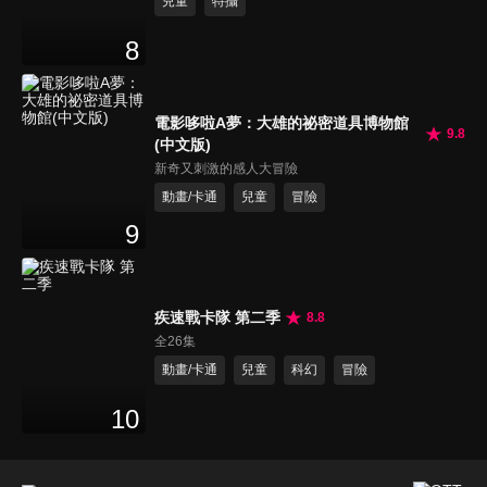
兒童
特攝
8
電影哆啦A夢：大雄的祕密道具博物館
9.8
(中文版)
新奇又刺激的感人大冒險
動畫/卡通
兒童
冒險
9
疾速戰卡隊 第二季
8.8
全26集
動畫/卡通
兒童
科幻
冒險
10