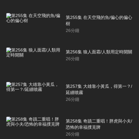
第255集 在天空飛的魚/偏心的偏心
樹
26
分鐘
第256集 狼人面霜/人類用定時開關
26
分鐘
第257集 大雄靠小黃瓜，得第一？/
延續噴霧
26
分鐘
第258集 奇蹟二重唱！胖虎與小夫/
恐怖的幸福撲克牌
26
分鐘