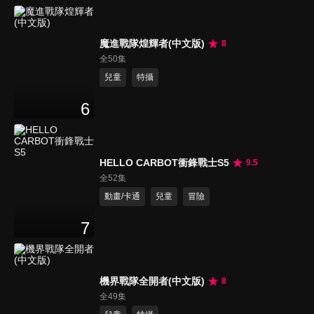
魔進戰隊煌輝者(中文版)
8
全50集
兒童
特攝
6
HELLO CARBOT衝鋒戰士S5
9.5
全52集
動畫/卡通
兒童
冒險
7
機界戰隊全開者(中文版)
8
全49集