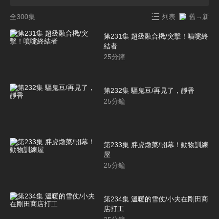
全300集
列表
舊→新
第231集 超級融合機/突擊！噴嚏終
結者
25
分鐘
第232集 驅鬼豆/再見了，靜香
25
分鐘
第233集 胖虎燉菜/開幕！動物訓練
屋
25
分鐘
第234集 溫暖的雪仗/小夫在剛田商
店打工