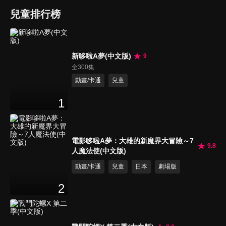
兒童排行榜
新哆啦A夢(中文版)
9
全300集
動畫/卡通
兒童
1
電影哆啦A夢：大雄的新魔界大冒險～7
9.8
人魔法使(中文版)
動畫/卡通
兒童
日本
劇場版
2