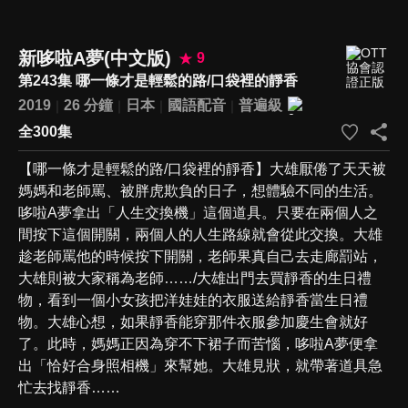
新哆啦A夢(中文版)
9
第243集 哪一條才是輕鬆的路/口袋裡的靜香
2019
26 分鐘
日本
國語配音
普遍級
全300集
【哪一條才是輕鬆的路/口袋裡的靜香】大雄厭倦了天天被
媽媽和老師罵、被胖虎欺負的日子，想體驗不同的生活。
哆啦A夢拿出「人生交換機」這個道具。只要在兩個人之
間按下這個開關，兩個人的人生路線就會從此交換。大雄
趁老師罵他的時候按下開關，老師果真自己去走廊罰站，
大雄則被大家稱為老師……/大雄出門去買靜香的生日禮
物，看到一個小女孩把洋娃娃的衣服送給靜香當生日禮
物。大雄心想，如果靜香能穿那件衣服參加慶生會就好
了。此時，媽媽正因為穿不下裙子而苦惱，哆啦A夢便拿
出「恰好合身照相機」來幫她。大雄見狀，就帶著道具急
忙去找靜香……