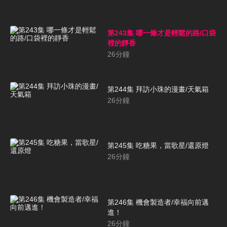
第243集 哪一條才是輕鬆的路/口袋
裡的靜香
26
分鐘
第244集 拜訪小珠的漫畫/天氣箱
26
分鐘
第245集 吃糖果，當歌星/還原燈
26
分鐘
第246集 機會製造者/幸福向前邁
進！
26
分鐘