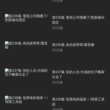
25
分鐘
第235集 電視公司開播了/把那傢伙
固定
25
分鐘
第236集 為你效勞草/遲音糖
25
分鐘
第237集 笑的人生/大雄的兒子離家
出走了
25
分鐘
第238集 泡美味的溫泉！/尋寶工具
組
25
分鐘