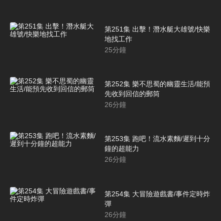
第251集 出擊！潛水艇大雄號/快樂
地找工作
25
分鐘
第252集 樂不思蜀的幽靈生活/能預
先收到回信的郵筒
26
分鐘
第253集 跑吧！流水素麵/遲到十分
鐘的超能力
26
分鐘
第254集 大冒險遊戲書/事件定時炸
彈
26
分鐘