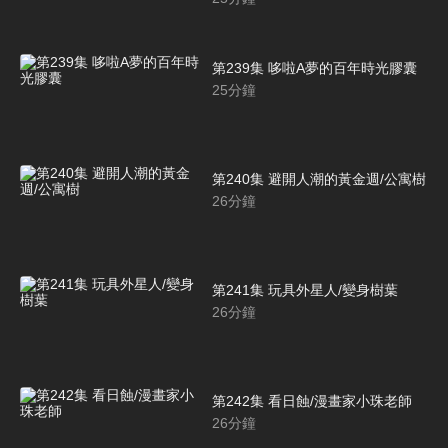
第239集 哆啦A夢的百年時光膠囊
25
分鐘
第240集 避開人潮的黃金週/公寓樹
26
分鐘
第241集 玩具外星人/變身樹葉
26
分鐘
第242集 看日蝕/漫畫家小珠老師
26
分鐘