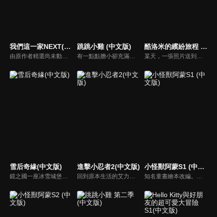
我們這一家NEXT(中文版)
跳跳小雞 (中文版)
酷洛米的繽紛旅程 (中文版)
由原作者精選尚未動畫化的單行本作品中的五個故事，製作全新動畫！橘家一家四口充滿歡樂與搞笑的日常生活，嚴選精彩內容呈現給大家！
有一點點膽小卻充滿好奇心的「帶骨雞」，和總是用小跳步靠過來的舞蹈老師「小跳步青蛙老師」，以及其他具有獨特個性的夥伴們跳舞大活耀！在家裡和各種地方以「身體動了，心也舞動了起來♪」為主題的角色人物。這是關於不可思議的夥伴們與愉快舞蹈的故事。
某天，一張照片送到了酷洛米的手機中。照片中的人是酷洛米失蹤的姊姊——洛米娜。「我想去找姊姊！」酷洛米究竟能不能順利見到洛米娜呢？
雪后奇緣(中文版)
進擊小忍者2(中文版)
小怪獸阿蒙S1 (中文版)
鏡之國一座冰雪城堡，冰雪女王警告女兒艾拉神祕封印下住著邪惡的冰雪妖魔。山精旅行家來到冰雪城堡探險，卻意外打開封印，釋放出邪惡冰雪妖魔不僅擾亂鏡之國和人類世界。艾拉和山精一起尋找冒險家凱和格爾達，只有他們能幫助對付冰雪妖魔。究竟他們能否擊敗這些冰雪妖魔，解除鏡之國和人類世界的危機？
回到原本生活的艾力克斯，正煩惱著和潔西卡之間的關係不順遂，此時忍者突然以刺蝟之姿出現在他面前，原來艾普明快要被釋放了！憑藉著艾力克斯聰明的腦袋，他們來到泰國，艾力克斯和忍者也在不斷磨合中，成為最佳拍檔，甚至團隊還多了尚恩加入！
知名童書繪本改編。故事講述的是小怪獸阿蒙醜醜的外表下，有著一顆敏感細膩的心。他希望有人能愛他，包容他，陪伴他，愛他本來的樣子。這個系列圍繞“愛”的主題，恰恰是父母對孩子所有愛的表現。