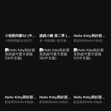
小怪獸阿蒙S2 (中文版)
跳跳小雞 第二季 (中文版)
Hello Kitty與好朋友的超可愛大冒險S1(中文版)
小怪獸阿蒙生活在可愛的絨毛鎮上，他每天都會面對一些有趣的挑戰。幸運地是他是你見過最有愛心的小怪獸，並且在他的朋友們的幫助下，他會從中找到正確的事去做(即使他還不知道那是什麼)，學會跟隨他自己的內心。
有一點點膽小卻充滿好奇心的"帶骨雞"，和總是用小跳步靠過來的舞蹈老師"小跳步青蛙老師"，以及其他具有獨特個性的夥伴們跳舞大活耀！在家裡和各種地方以「身體動了，心也舞動了起來♪」為主題。
歡迎來到Hello Kitty與好朋友的超可愛大冒險!與Hello Kitty, 大眼蛙, 酷企鵝, 美樂蒂, 布丁狗還有酷洛米, 準備和朋友們一起經歷有趣的冒險吧!
Hello Kitty與好朋友的超可愛大冒險S3(中文版)
Hello Kitty與好朋友的超可愛大冒險S5(中文版)
Hello Kitty與好朋友的超可愛大冒險S7(中文版)
歡迎來到Hello Kitty與好朋友的超可愛大冒險!與Hello Kitty, 大眼蛙, 酷企鵝, 美樂蒂, 布丁狗還有酷洛米, 準備和朋友們一起經歷有趣的冒險吧!
歡迎來到Hello Kitty與好朋友的超可愛大冒險!與Hello Kitty, 大眼蛙, 酷企鵝, 美樂蒂, 布丁狗還有酷洛米, 準備和朋友們一起經歷有趣的冒險吧!
歡迎來到Hello Kitty與好朋友的超可愛大冒險! 與Hello Kitty, 大眼蛙, 酷企鵝, 美樂蒂, 布丁狗還有酷洛米, 準備和朋友們一起經歷有趣的冒險吧!