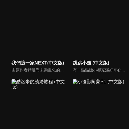
我們這一家NEXT(中文版)
跳跳小雞 (中文版)
由原作者精選尚未動畫化的單行本作品中的五個故事，製作全新動畫！橘家一家四口充滿歡樂與搞笑的日常生活，嚴選精彩內容呈現給大家！
有一點點膽小卻充滿好奇心的「帶骨雞」，和總是用小跳步靠過來的舞蹈老師「小跳步青蛙老師」，以及其他具有獨特個性的夥伴們跳舞大活耀！在家裡和各種地方以「身體動了，心也舞動了起來♪」為主題的角色人物。這是關於不可思議的夥伴們與愉快舞蹈的故事。