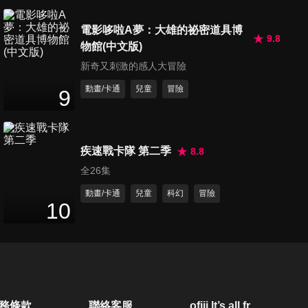
第250集 決戰！胖虎vs鬼怪軍
電影哆啦A夢：大雄的祕密道具博
團/世界紀錄石
9.8
物館(中文版)
26
分鐘
新奇又刺激的感人大冒險
動畫/卡通
兒童
冒險
第251集 出擊！潛水艇大雄號/
9
快樂地找工作
25
分鐘
疾速戰卡隊 第二季
8.8
第252集 樂不思蜀的幽靈生活/
全26集
能預先收到回信的郵筒
26
分鐘
動畫/卡通
兒童
科幻
冒險
10
第253集 跑吧！流水素麵/遲到
十分鐘的超能力
26
分鐘
第254集 大冒險遊戲書/事件定
務條款
聯絡客服
ofiii lt’s all free