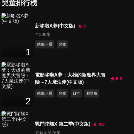
兒童排行榜
第237集 笑的人生/大雄的兒子
新哆啦A夢(中文版)
9
離家出走了
全300集
25
分鐘
動畫/卡通
兒童
1
第238集 泡美味的溫泉！/尋寶
工具組
25
分鐘
電影哆啦A夢：大雄的新魔界大冒
9.8
險～7人魔法使(中文版)
第239集 哆啦A夢的百年時光膠
囊
動畫/卡通
兒童
日本
劇場版
25
分鐘
2
第240集 避開人潮的黃金週/公
寓樹
戰鬥陀螺X 第二季(中文版)
8.8
26
分鐘
更新至第76集