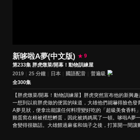
新哆啦A夢(中文版)
9
第233集 胖虎燉菜/開幕！動物訓練屋
2019
25 分鐘
日本
國語配音
普遍級
全300集
【胖虎燉菜/開幕！動物訓練屋】胖虎突然宣布他的新興
一想到以前胖虎做的便當的味道，大雄他們就嚇得臉色發
A夢見狀，便拿出能讓任何料理變好吃的「超級美食香料」
雞蛋窩在棉被裡想孵蛋，因此被媽媽罵了一頓。哆啦A夢
會變得很聽話。大雄餵過麻雀和鴿子之後，打算開一間讓