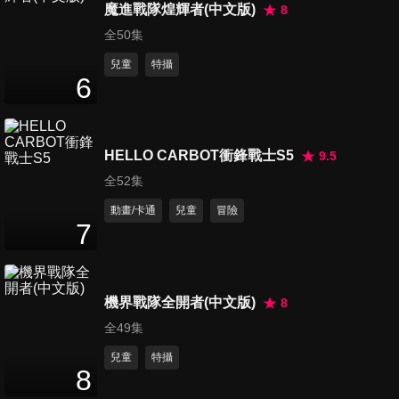
燈
魔進戰隊煌輝者(中文版)
8
26
分鐘
全50集
兒童
特攝
第246集 機會製造者/幸福向前
6
邁進！
26
分鐘
HELLO CARBOT衝鋒戰士S5
9.5
第247集 一模一樣羊羹/遺忘物
全52集
傳送機
26
分鐘
動畫/卡通
兒童
冒險
7
第248集 蟲蟲英雄拜見了/一寸
帽子
26
分鐘
機界戰隊全開者(中文版)
8
全49集
第249集 大雄的房間禁止進入/
兒童
特攝
安心！胖虎保險
8
26
分鐘