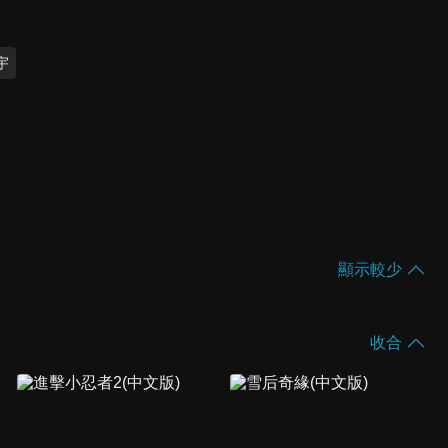
宇
顯示較少
收合