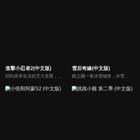
進擊小忍者2(中文版)
雪后奇緣(中文版)
回到原本生活的艾力克斯，正煩惱著和潔西卡之間的關係不順遂，此時忍者突然以刺蝟之姿出現在他面前，原來艾普明快要被釋放了！憑藉著艾力克斯聰明的腦袋，他們來到泰國，艾力克斯和忍者也在不斷磨合中，成為最佳拍檔，甚至團隊還多了尚恩加入！
鏡之國一座冰雪城堡，冰雪女王警告女兒艾拉神祕封印下住著邪惡的冰雪妖魔。山精旅行家來到冰雪城堡探險，卻意外打開封印，釋放出邪惡冰雪妖魔不僅擾亂鏡之國和人類世界。艾拉和山精一起尋找冒險家凱和格爾達，只有他們能幫助對付冰雪妖魔。究竟他們能否擊敗這些冰雪妖魔，解除鏡之國和人類世界的危機？