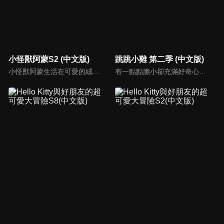
小怪獸阿蒙S2 (中文版)
跳跳小雞 第二季 (中文版)
小怪獸阿蒙生活在可愛的絨毛鎮上，他每天都會面對一些有趣的挑戰。幸運地是他是你見過最有愛心的小怪獸，並且在他的朋友們的幫助下，他會從中找到正確的事去做(即使他還不知道那是什麼)，學會跟隨他自己的內心。
有一點點膽小卻充滿好奇心的"帶骨雞"，和總是用小跳步靠過來的舞蹈老師"小跳步青蛙老師"，以及其他具有獨特個性的夥伴們跳舞大活耀！在家裡和各種地方以「身體動了，心也舞動了起來♪」為主題。