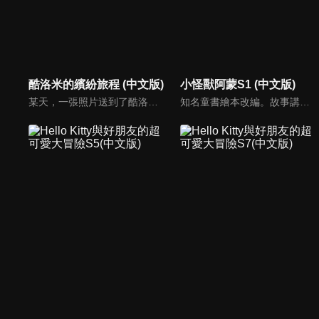
酷洛米的繽紛旅程 (中文版)
小怪獸阿蒙S1 (中文版)
某天，一張照片送到了酷洛米的手機中。照片中的人是酷洛米失蹤的姊姊——洛米娜。「我想去找姊姊！」酷洛米究竟能不能順利見到洛米娜呢？
知名童書繪本改編。故事講述的是小怪獸阿蒙醜醜的外表下，有著一顆敏感細膩的心。他希望有人能愛他，包容他，陪伴他，愛他本來的樣子。這個系列圍繞“愛”的主題，恰恰是父母對孩子所有愛的表現。