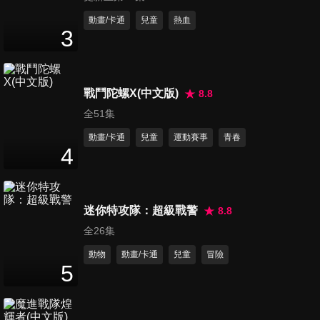
第241集 玩具外星人/變身樹葉
動畫/卡通
兒童
熱血
3
26
分鐘
第242集 看日蝕/漫畫家小珠老
戰鬥陀螺X(中文版)
8.8
師
全51集
26
分鐘
動畫/卡通
兒童
運動賽事
青春
4
第243集 哪一條才是輕鬆的路/
口袋裡的靜香
26
分鐘
迷你特攻隊：超級戰警
8.8
全26集
第244集 拜訪小珠的漫畫/天氣
箱
動物
動畫/卡通
兒童
冒險
5
26
分鐘
第245集 吃糖果，當歌星/還原