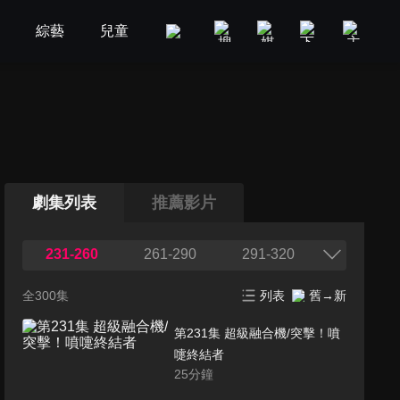
劇
綜藝
兒童
GOOD TV
娛樂
美食旅遊
劇集列表
推薦影片
231-260
261-290
291-320
全300集
列表
舊→新
第231集 超級融合機/突擊！噴
嚏終結者
25
分鐘