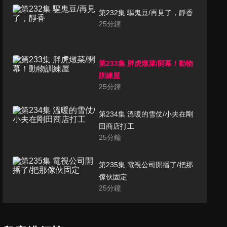
第232集 驅鬼豆/再見了，靜香
25
分鐘
第233集 胖虎燉菜/開幕！動物
訓練屋
25
分鐘
第234集 溫暖的雪仗/小夫在剛
田商店打工
25
分鐘
第235集 電視公司開播了/把那
傢伙固定
25
分鐘
第236集 為你效勞草/遲音糖
25
分鐘