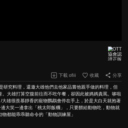
下載 ofiii
收藏
分享
趣是研究料理，還邀大雄他們去他家品嘗他親手做的料理，但
青。大雄打算空腹前往而不吃午餐，卻因此被媽媽責罵。哆啦
/大雄很羨慕靜香的寵物鸚鵡會停在手上，於是大白天就抱著
一邊大笑一邊拿出「桃太郎飯糰」，只要餵給動物吃，動物就
動物都能乖乖聽命令的「動物訓練屋」