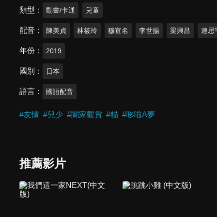
類型
動畫/卡通
兒童
配音
陳美貞
林筱玲
穆宣名
李世揚
梁興昌
連思
年份
2019
國別
日本
語言
國語配音
#
友情
#
兒少
#
闔家觀賞
#
貓
#
哆啦A夢
推薦影片