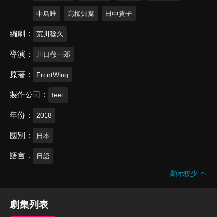
中島唯
高柳知葉
田中貴子
編劇
荒川稔久
導演
川口敬一郎
原著
FrontWing
製作公司
feel.
年份
2018
國別
日本
語言
日語
顯示較少
劇集列表