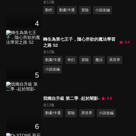
全12集
動作
動畫/卡通
冒險
小說改編
4
轉生為第七王子，隨心所欲的魔法學習
9.4
之路 S2
全12集
動畫/卡通
奇幻
冒險
魔法
異世界
小說改編
5
我獨自升級 第二季 -起於闇影-
9.8
全13集
動畫/卡通
冒險
異世界
小說改編
6