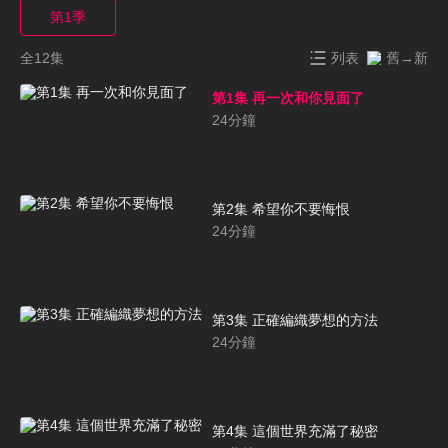
第1季
全12集
列表
舊→新
第1集 再一次和你見面了
24
分鐘
第2集 希望你不要悔恨
24
分鐘
第3集 正確編織夢想的方法
24
分鐘
第4集 這個世界充滿了秘密