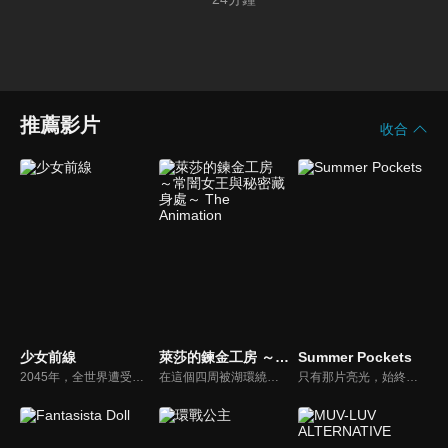
推薦影片
收合
少女前線
萊莎的鍊金工房 ～常闇女王與秘密藏身處～ The Animation
Summer Pockets
2045年，全世界遭受坍塌液汙染的地球。 圍繞著人類最原始的食住的需求，爆發了捲入全世界的第三次世界大戰。 終戰後的世界已經一片荒蕪。戰爭導致勞動力不足，促使了機械技術的進步，創造出了模仿人類的「人形」。其目的是為人類提供各種服務，外表雖和人類的少女如出一轍，但是有著遠超人類能力的機械生命體。
在這個四周被湖環繞的庫肯島上，有一個名為拉森博登的村落。拉森博登村位在羅特斯瓦塞王國邊境，每天都過著平靜安穩的生活。然而在這般鮮少刺激的村落裡，有位精力過於充沛的少女，她就是以平凡且毫無特色為特徵的萊莎。「啊～啊。就不能來點有趣的事嗎？」萊莎是一位住在這個處處受限又無趣的村落、”再普通不過的農家女孩”，只是她對自己的現況並不滿意。某天，她和青梅竹馬蘭托和塔奧一起悄悄坐上小船，前往島的對面，展開了她人生的第一場冒險。在那裡她遇到了一位男人，使用著名為”鍊金術”的神奇力量。受到那股力量吸引，萊莎懇求對方教她鍊金術。就這樣，”再普通不過的農家女孩”變成了”鍊金術士”。跟至今以來的打鬧嬉戲不同，他們就此展開了只屬於自己的”僅限今夏的冒險”——。
只有那片亮光，始終不曾忘記。為了整理外婆的遺物，主人公鷹原羽依里在暑假獨自來到了鳥白島。羽依里幫忙整理著充滿著外婆回憶的遺物時，也逐漸適應了初來乍到時讓他無所適從的「島上的生活」。與眺望著大海的少女相遇。與追尋奇幻蝴蝶的少女相遇。與尋找回憶和海盜船的少女相遇。與住在寧靜燈塔的少女相遇。在島上結識了新夥伴——曾經想著，如果這個暑假永遠不會結束就好了。