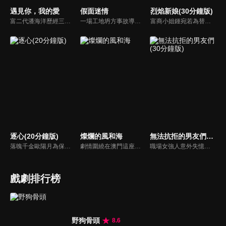
遇見你，我的愛
假面迷情
烈焰新娘(30分鐘版)
富二代潘海洋歷經三次失敗婚姻，認為金錢阻礙愛情。唯第一任妻子陸雪怡真心待他。好友伊軒勸他隱藏身份。他在酒吧對芭蕾舞演員韓夢瑤一見鍾情。便化身業務經理與她相戀。熱戀中潘海洋決定娶韓夢瑤，卻在婚前發現韓夢瑤三年前曾是自己公司員工，進而揭開伊軒與韓夢瑤為還債設局圖謀他財產的陰謀...
一場工地坍方事故導致尤尤家破人亡。衝動之下前去尋仇，卻誤傷安國軒之子齊東，被迫遠走他鄉。齊東暗中救她，隱瞞身世守護多年，只為揭開父親的陰謀。五年後，尤尤化名歸來，捲入星耀集團繼承權爭鬥。她與齊東歷經誤解與聯手，終查明父母冤案。真相大白，惡人伏法，兩人攜手走出黑暗，迎來光明未來。
富商小姐鍾宛若為替未婚夫劉子潤復仇，假意投誠敵對的夏軍，卻不料遭到夏軍少帥沐少離威脅強娶，由此各懷算計的倆人成為了夫妻，並在一系列鬥智鬥勇的婚後生活中愛上了彼此。而就在兩人濃情時，鍾宛若意外得知了沐少離的真實身份，在彼此的不信任和軍閥爭霸的陰謀下，相愛的倆人開始了互相折磨 。
逐心(20分鐘版)
燦爛的風和海
無法抗拒的男友們(30分鐘版)
落魄千金歐陽月為保住洋行，查明父親死因，讓處心積慮接觸自己的秦霽風成為了自己的保鏢，對其日漸生情。與自己的青梅竹馬未婚夫梁嘉昊逐漸疏遠，正當兩人要攜手對抗黑暗時，不料真相揭開，兩人站在了對立面，一場虐心三角戀逐漸拉開帷幕...
劇情圍繞在澳門這座摩登繁華與古樸市井交織的城市中的三場奇遇。性格張揚的藝廊策展人陳嘉慧，與來澳門格蘭披治大賽車參賽的車手韓俊豪相遇，開啟了一段速度與激情共存的浪漫愛情的故事。
職場女強人意外失憶後重啟人生，一覺醒來，竟與公司老闆、部門總監、實習生三人同時「戀愛」。通過這甜蜜浪漫、驚險刺激又難以抉擇的感情生活後，最終發現愛情真正的意義。
戲劇排行榜
野狗骨頭
8.6