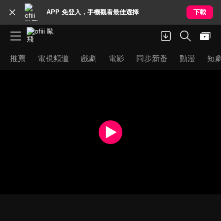
APP 免登入，手機觀看最佳選擇
下載
推薦
電視頻道
戲劇
電影
同步新番
動漫
短