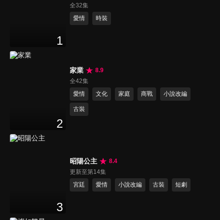
全32集
愛情
時裝
1
家業
8.9
全42集
愛情
文化
家庭
商戰
小說改編
古裝
2
昭陽公主
8.4
更新至第14集
宮廷
愛情
小說改編
古裝
短劇
3