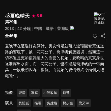
盛夏晚晴天
8.6
第29集
2013
42 分鐘
中國
國語
普遍級
全46集
夏晚晴在遭遇好友算計、男友悔婚並落入連環圈套毫無退
路的窘境下，被「花花公子」喬津帆解脫困境，然而這一
切不過是更加複雜龐大的圈套的初始，夏晚晴的真實身世
逐漸浮出水面，而「花花公子」也不過是喬津帆的一張面
具，一段最初因為「復仇」而開始的愛情最終令兩個人絕
處逢生。
類型
愛情
家庭
小說改編
時裝
演員
劉愷威
楊冪
吳建飛
樊少皇
梁又琳