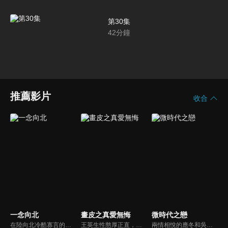
第30集
42
分鐘
推薦影片
收合
一念向北
畫皮之真愛無悔
微時代之戀
在陸向北冷酷寡言的外表下深藏著兩個秘密。沒有人知道他雙耳近乎失聰，憑藉驚人的毅力學會唇語，一路打拼。而他進入華彩集團的真正目的，是為了報復生父-華彩集團的董事長。在復仇計畫順利推進下，向北遇見完美集團千金童一念，在互相吸引之下，各自的內心世界產生仇恨之外的變化。
王英生性憨厚正直，對情愛遲鈍，卻因宿命與狐妖小唯有著千絲萬縷的牽絆。公主李靜一心嚮往自由，對王英情深不悔，卻因身份懸殊而屢遭拒絕。小唯因愛癡狂，甘願燃盡千年妖力只為再續前緣。情感糾葛中，三人因情相爭，面對命運給出的選擇題，他們能否突破宿命，走向希望的未來。
兩情相悅的應冬和吳安珀，因為個性關係使他們屢屢擦身而過，無疾而終。之後，應冬和樂觀開朗卻無比平凡的萬嘉在一起；吳安珀戀上了電影導演康子銳。一群即將畢業的大學生，在青春的尾巴經歷剪不斷理還亂的愛恨情仇。