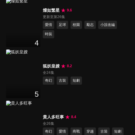
燦如繁星
9.6
更新至第26集
愛情
足球
校園
勵志
小說改編
時裝
4
狐妖皇嫂
8.2
全24集
奇幻
古裝
短劇
5
貴人多旺事
8.4
全26集
奇幻
愛情
商戰
穿越
古裝
短劇