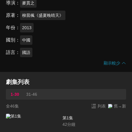
導演
麥貫之
原著
柳晨楓《盛夏晚晴天》
年份
2013
國別
中國
語言
國語
顯示較少
劇集列表
1-30
31-46
全46集
列表
舊→新
第1集
42
分鐘