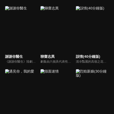
謝謝你醫生
聊齋志異
誤情(40分鐘版)
《謝謝你醫生》陸劇線上看。海外醫生肖硯懷着失去未婚夫的傷痛來到桐山醫院急診科，與醫生白朮在新成立的EICU(急診重症監護室)用精湛醫術救治一個又一個危急的患者。在日日夜夜的醫療手術中，二人打開心結發現了彼此的相同點和閃光點。
劇集由六個具代表性的故事單元構成的，分別為《畫皮》（曾黎、江華主演）、《小翠》（林志穎、李冰冰主演）、《阿寶》（袁弘、楊丞琳主演）、《陸判》（黃曉明、胡可主演）、《小謝》（TAE、唐寧、霍思燕主演）、《小倩》（胡歌、楊冪主演）
清冷豔麗的高嶺之花江時淺在遭受霸淩、暴力等一系列事件後，華麗蛻變逆襲歸來，用一場精心策劃強勢開啟自己的復仇之路，最終收穫內心救贖與愛情的故事。