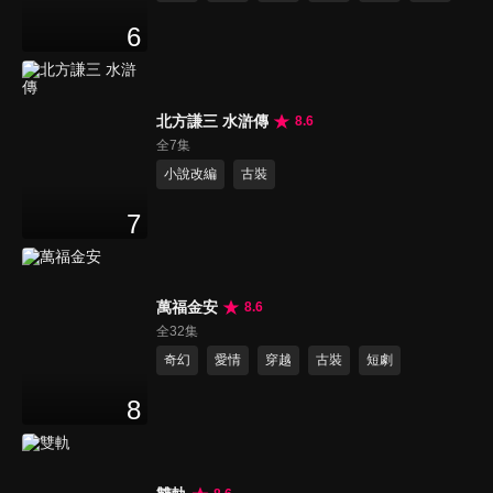
6
北方謙三 水滸傳
8.6
全7集
小說改編
古裝
7
萬福金安
8.6
全32集
奇幻
愛情
穿越
古裝
短劇
8