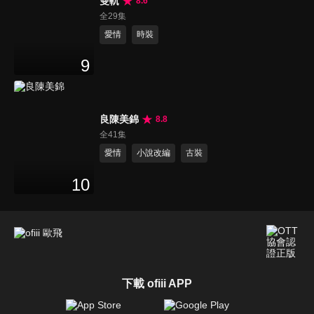
雙軌
8.6
全29集
愛情
時裝
9
良陳美錦
8.8
全41集
愛情
小說改編
古裝
10
下載 ofiii APP