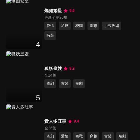
燦如繁星
9.6
更新至第26集
愛情
足球
校園
勵志
小說改編
時裝
4
狐妖皇嫂
8.2
全24集
奇幻
古裝
短劇
5
貴人多旺事
8.4
全26集
奇幻
愛情
商戰
穿越
古裝
短劇