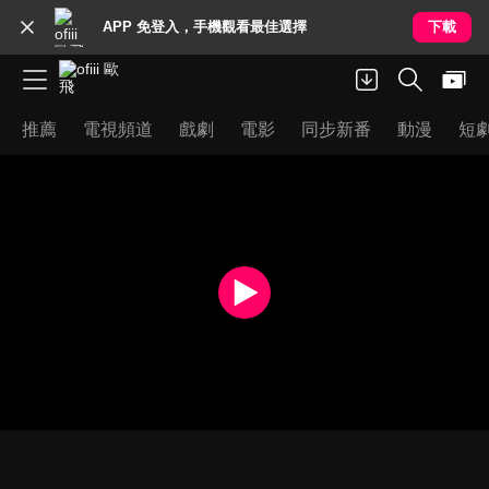
APP 免登入，手機觀看最佳選擇
下載
推薦
電視頻道
戲劇
電影
同步新番
動漫
短