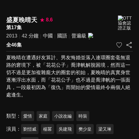
盛夏晚晴天
8.6
第17集
2013
42 分鐘
中國
國語
普遍級
全46集
夏晚晴在遭遇好友算計、男友悔婚並落入連環圈套毫無退
路的窘境下，被「花花公子」喬津帆解脫困境，然而這一
切不過是更加複雜龐大的圈套的初始，夏晚晴的真實身世
逐漸浮出水面，而「花花公子」也不過是喬津帆的一張面
具，一段最初因為「復仇」而開始的愛情最終令兩個人絕
處逢生。
類型
愛情
家庭
小說改編
時裝
演員
劉愷威
楊冪
吳建飛
樊少皇
梁又琳