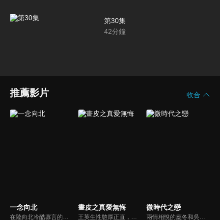
第30集
42
分鐘
推薦影片
收合
一念向北
畫皮之真愛無悔
微時代之戀
在陸向北冷酷寡言的外表下深藏著兩個秘密。沒有人知道他雙耳近乎失聰，憑藉驚人的毅力學會唇語，一路打拼。而他進入華彩集團的真正目的，是為了報復生父-華彩集團的董事長。在復仇計畫順利推進下，向北遇見完美集團千金童一念，在互相吸引之下，各自的內心世界產生仇恨之外的變化。
王英生性憨厚正直，對情愛遲鈍，卻因宿命與狐妖小唯有著千絲萬縷的牽絆。公主李靜一心嚮往自由，對王英情深不悔，卻因身份懸殊而屢遭拒絕。小唯因愛癡狂，甘願燃盡千年妖力只為再續前緣。情感糾葛中，三人因情相爭，面對命運給出的選擇題，他們能否突破宿命，走向希望的未來。
兩情相悅的應冬和吳安珀，因為個性關係使他們屢屢擦身而過，無疾而終。之後，應冬和樂觀開朗卻無比平凡的萬嘉在一起；吳安珀戀上了電影導演康子銳。一群即將畢業的大學生，在青春的尾巴經歷剪不斷理還亂的愛恨情仇。