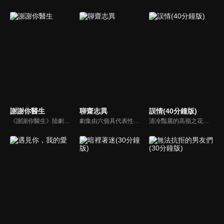
謝謝你醫生
聊齋志異
誤情(40分鐘版)
《謝謝你醫生》陸劇線上看。海外醫生肖硯懷着失去未婚夫的傷痛來到桐山醫院急診科，與醫生白朮在新成立的EICU(急診重症監護室)用精湛醫術救治一個又一個危急的患者。在日日夜夜的醫療手術中，二人打開心結發現了彼此的相同點和閃光點。
劇集由六個具代表性的故事單元構成的，分別為《畫皮》（曾黎、江華主演）、《小翠》（林志穎、李冰冰主演）、《阿寶》（袁弘、楊丞琳主演）、《陸判》（黃曉明、胡可主演）、《小謝》（TAE、唐寧、霍思燕主演）、《小倩》（胡歌、楊冪主演）
清冷豔麗的高嶺之花江時淺在遭受霸淩、暴力等一系列事件後，華麗蛻變逆襲歸來，用一場精心策劃強勢開啟自己的復仇之路，最終收穫內心救贖與愛情的故事。