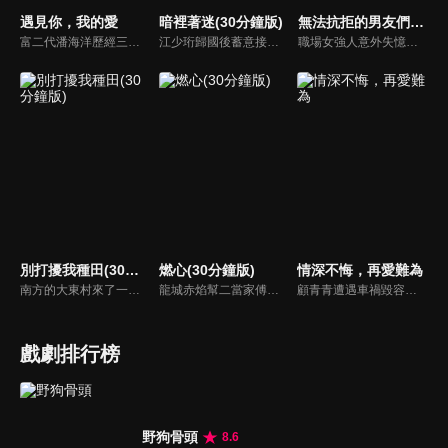
遇見你，我的愛
暗裡著迷(30分鐘版)
無法抗拒的男友們(30分鐘版)
富二代潘海洋歷經三次失敗婚姻，認為金錢阻礙愛情。唯第一任妻子陸雪怡真心待他。好友伊軒勸他隱藏身份。他在酒吧對芭蕾舞演員韓夢瑤一見鍾情。便化身業務經理與她相戀。熱戀中潘海洋決定娶韓夢瑤，卻在婚前發現韓夢瑤三年前曾是自己公司員工，進而揭開伊軒與韓夢瑤為還債設局圖謀他財產的陰謀...
江少珩歸國後蓄意接近服裝設計師蘇半夏，直到衛高陽暴露出江少珩接近蘇半夏的真實目的，蘇半夏深覺背叛而與江少珩分手。而已經無法離開蘇半夏的江少珩，用真心再次追回蘇半夏，上演追妻火葬場並重歸於好。之後，兩人查清當年真相，最終衛氏姐弟雙雙落網，一切塵埃落定。
職場女強人意外失憶後重啟人生，一覺醒來，竟與公司老闆、部門總監、實習生三人同時「戀愛」。通過這甜蜜浪漫、驚險刺激又難以抉擇的感情生活後，最終發現愛情真正的意義。
別打擾我種田(30分鐘版)
燃心(30分鐘版)
情深不悔，再愛難為
南方的大東村來了一位不速之客林現，他是林氏集團百億資產的唯一繼承人，在爺爺強勢壓迫下，家世顯赫的他空降莊家找到自己傳說中門當戶對的未婚妻，決定說服她自願解除婚約。
龍城赤焰幫二當家傅雲月不顧哥哥傅雲崢的阻攔，偽裝身分接近沈家少爺沈西澤，為母報仇刺殺沈家老爺沈文德時，竟發現其中隱藏著更深的秘密。
顧青青遭遇車禍毀容後，遭受嚴重的精神創傷，幸得被裴氏集團總裁裴謹卿搭救，並將她整容成了自己初戀情人沈曼青的外貌。其實裴謹卿搭救顧青青是為了追查當年沈曼青死亡的真相。顧青青接受裴謹卿的安排，並且在經過了一系列殘酷訓練後，以裴謹卿總裁秘書身份出現在眾人眼中...
戲劇排行榜
野狗骨頭
8.6