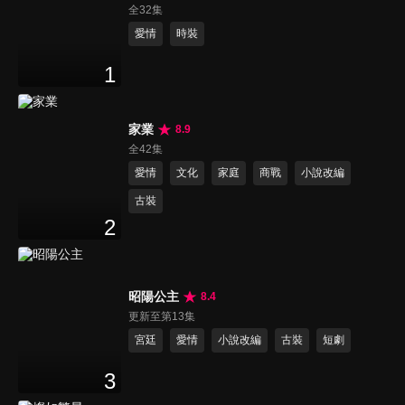
全32集
愛情
時裝
1
家業
8.9
全42集
愛情
文化
家庭
商戰
小說改編
古裝
2
昭陽公主
8.4
更新至第13集
宮廷
愛情
小說改編
古裝
短劇
3