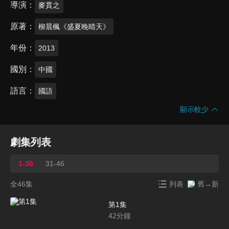
導演
麥貫之
原著
柳晨楓《盛夏晚晴天》
年份
2013
國別
中國
語言
國語
顯示較少
劇集列表
1-30
31-46
全46集
列表
舊→新
第1集
42
分鐘