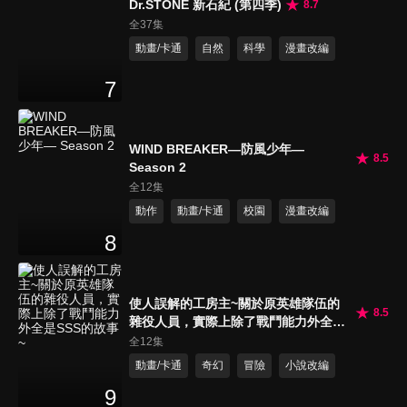
Dr.STONE 新石紀 (第四季)
8.7
全37集
動畫/卡通
自然
科學
漫畫改編
7
WIND BREAKER—防風少年—
8.5
Season 2
全12集
動作
動畫/卡通
校園
漫畫改編
8
使人誤解的工房主~關於原英雄隊伍的
8.5
雜役人員，實際上除了戰鬥能力外全是
SSS的故事~
全12集
動畫/卡通
奇幻
冒險
小說改編
9