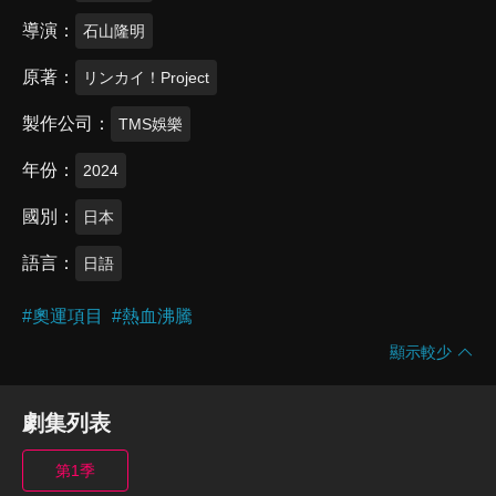
導演
石山隆明
原著
リンカイ！Project
製作公司
TMS娛樂
年份
2024
國別
日本
語言
日語
#
奧運項目
#
熱血沸騰
顯示較少
劇集列表
第1季