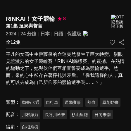
RINKAI！女子競輪
8
第1集 溫泉與誓言
2024
24 分鐘
日本
日語
保護級
全12集
平凡的女高中生伊藤泉的命運突然發生了巨大轉變。親眼
見證激烈的女子競輪賽「RINKAI錦標賽」的震撼。在熱情
的驅動之下，她與伙伴們互相宣誓要成為競輪選手。然
而，泉的心中卻存在著掙扎與矛盾。「像我這樣的人，真
的可以去成為自己所仰慕的競輪選手嗎……？」
類型
動畫/卡通
自行車
運動賽事
熱血
原創動畫
配音
川村海乃
長谷川玲奈
杉山里穂
日向未南
編劇
白根秀樹