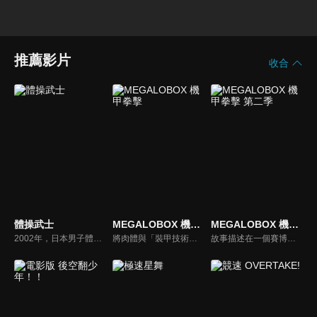
推薦影片
收合
體操武士
MEGALOBOX 機甲拳擊
MEGALOBOX 機甲拳擊 第二季
2002年，日本男子體操界盛極一時的年代。為體操傾注生涯的前日本國手「荒垣城太郎」（29 歲），縱然漸漸沒辦法隨心所欲演出，他依然每日持續不斷鞭策自己。直到有一天，他的教練「天草」勸他引退。城太郎就此陷入苦惱，唯有女兒「玲」依然鼓勵支持他。然後，荒垣家的命運將因為某個『邂逅』大為改變。
將肉體與「裝甲技術」融合的究極格鬥技——「MEGALOBOX」，將自己的全部賭在上面的男人們的熱血戰鬥開始！今天也立於非認可地區的賭博比賽賽場上的MEGALO拳擊手「JUNK DOG」。雖然具備實力，自己卻只有比賽造假賺錢這一條生存之道，他為這樣的「現在」感到心焦。但是，他與孤高的冠軍-勇利相遇後，作為一個MEGALO拳擊手，作為一個男人，向自己的「現在」發起挑戰。
故事描述在一個賽博龐克風的近未來，發展出了以外骨骼裝甲和拳擊融合的究極格鬥競技「MEGALOBOX」，但身為沒有市民權資格、居住在非認可區的主角JNK DOG即便想參賽，卻也只能被困在鄉下靠著打假比賽維生。本次的續做將以前作 7 年後的世界做為舞台，再度展開一場場精彩的對決。