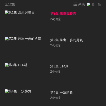
全12集
列表
舊→新
第1集 溫泉與誓言
24
分鐘
第2集 跨出一步的勇氣
24
分鐘
第3集 L14期
24
分鐘
第4集 一決勝負
24
分鐘