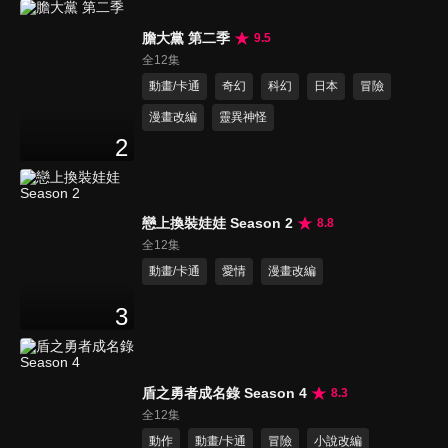
膽大黨 第二季
9.5
全12集
動畫/卡通
奇幻
科幻
日本
冒險
漫畫改編
靈異神怪
2
戀上換裝娃娃 Season 2
8.8
全12集
動畫/卡通
愛情
漫畫改編
3
盾之勇者成名錄 Season 4
8.3
全12集
動作
動畫/卡通
冒險
小說改編