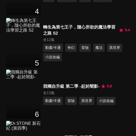
4
轉生為第七王子，隨心所欲的魔法學習
9.4
之路 S2
全12集
動畫/卡通
奇幻
冒險
魔法
異世界
小說改編
5
我獨自升級 第二季 -起於闇影-
9.8
全13集
動畫/卡通
冒險
異世界
小說改編
6