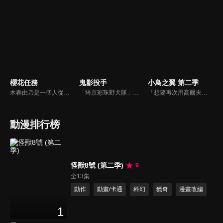
櫻花任務
鬼影投手
小鳥之翼 第二季
木春由乃是一個人從東京來到鄉下，即將面臨短大畢業的20歲普通女生。她接受了30多家公司的面試，卻得不到工作肯定，積蓄也所剩無幾。就在她仍在這樣糾結的某一天，忽然收到了來自以前曾經工作過的一家派遣事務所的委託。意外的被任命為「間野山」這個鄉下地方的「國王」?!
「埼京彩珠野犬隊」的兒島弘道，他是擁有非凡實力卻始終與冠軍無緣的「不走運的天才打者」。奪冠之路上到底還缺少了什麼......為了追尋這個答案，兒島遠赴沖繩，展開自主訓練。就在那裡他遇見了一位名叫渡久地東亞的男人，賭博棒球「One Outs」中從未嘗過敗績的傳奇強者！！兒島堅信東亞就是帶領野犬隊走上奪冠之路的那道光，並邀請東亞加入球隊。而東亞的加入也徹底改寫了這支萬年B級弱小球隊「埼京彩珠野犬隊」的命運。
「想要再次用高爾夫一決勝負！」為了履行與葵的約定，伊芙從歐洲來到了日本。新的舞台是山梨・雷凰女子學園，伊芙遇到了以專業桿娣為目標的少女。並且，將與葵一起開始新的挑戰——「全日本高校女子雙打選手權！」更多來自全國強勁的對手，更多不同新的故事！
動漫排行榜
怪獸8號 (第二季)
9
全13集
動作
動畫/卡通
科幻
獵奇
漫畫改編
1