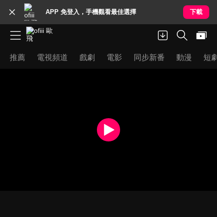
APP 免登入，手機觀看最佳選擇
下載
推薦
電視頻道
戲劇
電影
同步新番
動漫
短