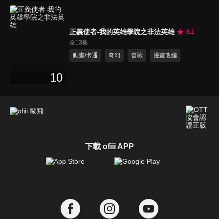
正義使者-我的英雄學院之非法英雄
8.1
全13集
動畫/卡通
奇幻
冒險
漫畫改編
10
下載 ofiii APP