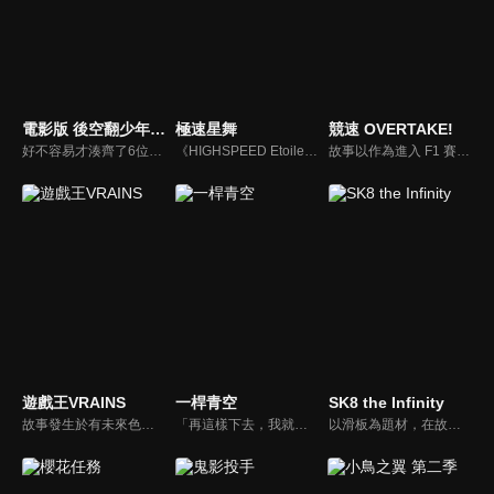
電影版 後空翻少年！！
極速星舞
競速 OVERTAKE!
好不容易才湊齊了6位韻律體操成員參加了全國高級中學綜合體育大賽，儘管踏入比賽的最高殿堂，賭上全部的青春與汗水，結果卻不如預期；三位學長必須面對升學壓力離開社團，原本六人的社團如今只剩下三人。面對接踵而來的變化，如何讓社團延續、並且發揚光大，考驗著每一個人對韻律體操的熱情。
《HIGHSPEED Etoile》是以近未來的日本作為故事舞台，藉由最高時速突破 500 公里的次世代競速「NEX Race」作為故事背景，描述本來有著芭蕾夢的少女輪堂凜，因為某些緣故不得不放棄夢想，在祖母家成為尼特族的她卻意外的踏入了競速的世界，故事就此展開。
故事以作為進入 F1 賽事的門票、被稱為「賽車甲子園」F4（Formula4）的世界為主題，為了取財的孝哉遇上了高中生賽車手悠，與兩人為中心就此展開了故事。
遊戲王VRAINS
一桿青空
SK8 the Infinity
故事發生於有未來色彩的葛瓦市，當地的決鬥受到葛瓦企業控管。王道遊我認為這種規矩很古板無趣，便自行設計了「超速決鬥」規則，某日他從同學盧克那裡聽到有關決鬥之王的傳說，他戰勝了決鬥之王的立體影像後，成功將新規則安裝至葛瓦企業的伺服器，使全市所有決鬥盤一併適用超速決鬥。
「再這樣下去，我就只能以村人A的身份畢業了！」青羽美波為此煩惱不已。既沒有擅長的事，也沒有特別想做的事。在如花般的女子高中生活中，難道就要以這種不起眼的路人角色結束嗎！？為了尋找屬於自己的「特別中的特別」，美波衝出校園。偶然間，她來到了附近的高爾夫練習場。在那裡，她遇見了打工的茜遙，並握起了高爾夫球桿——一支「全能球桿」。這便是美波與高爾夫的命運邂逅。與天才型高爾夫球手遙，以及夢想成為網紅的星美彩花一同，美波開始追尋屬於自己「主角」的瞬間！超級新手的美波，今天也揮起了球桿！
以滑板為題材，在故事中「S」是指從封鎖的礦山上用滑板滑下、規則無用的危險刺激競速比賽。非常喜歡滑板的高二學生 レキ 與沒有玩過滑板的轉學生 ランガ 就這麼被捲入了比賽之中。