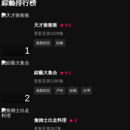
美」 「單挑」7大勢力 中國立
綜藝排行榜
51
分鐘
場鮮明 指出「中東明路」 歐盟
電動車加關稅 習近平「親自指
導」 首擊馬克宏 「白蘭地」炸
第187集 中情局不說謊了？美
天才衝衝衝
9.3
了
以根本管不住伊朗 三亞軍港遼
更新至第1028集
54
分鐘
寧艦 山東艦首次聚首 南海.台
海再無閒雜人等？
遊戲節目
綜藝
1
第188集 西方AI晶片大廠搶生
意撕破臉？華為戰略機遇期來
52
分鐘
了？北京譴責以色列 拳拳到肉
綜藝大集合
9.1
第189集 聯合利劍2024B軍演
更新至第1280集
「封鎖台灣」要港要域 以色列
遊戲節目
戶外
綜藝
台灣
52
分鐘
遭火箭彈、無人機「狂轟」 防
2
空系統「藏隱憂」！
第190集 以色列輕敵 向美討薩
德救命 黎建南揭露哈瑪斯不投
詹姆士出走料理
9
53
分鐘
降決心 「小孩說 我們等不到長
更新至第367集