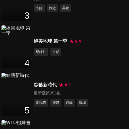
大了….」
第191集 伊朗甩出一大王炸 美
烹飪
旅遊
美食
3
國憂心 歐洲害怕 艾司摩爾業績
54
分鐘
暴雷 中國營收占比降至20% 命
運堪憂 習近平再展「大殺招」
第192集 不只光刻機難賣 艾司
絕美地球 第一季
8.4
摩爾財報雷還有這「大洞」？
52
分鐘
以色列48小時炸伊朗油田 叫囂
紀錄片
自然
白宮？
4
第193集 習近平重話批英特爾
「吃飯砸鍋」 艾司摩爾最壞時
52
分鐘
刻還沒到來？哈瑪斯會就此倒
綜藝新時代
8.3
下？
更新至第355集
第194集 哈瑪斯加薩伏擊 「幹
掉」以軍陣亡最高級別指揮官
實境秀
旅遊
綜藝
職場
5
54
分鐘
中東成大國「決鬥場」 中國經
濟進入「垃圾時間」？ 李顯龍:
發展還沒見頂
第195集 雷軍操刀小米3奈米