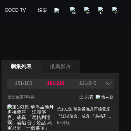
GOOD TV
娛樂
美食旅遊
新聞政論
汽車
劇集列表
推薦影片
151-180
181-210
211-240
更新至第684集
列表
舊→新
第181集 華為孟晚舟再接董座
「江湖傳言」成真 「烏格列達
53
分鐘
爾」淪陷 普丁發話 烏軍只剩
「一個選項」