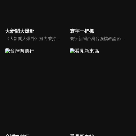
大新聞大爆卦
寰宇一把抓
《大新聞大爆卦》努力秉持著監督政府的精神，繼續在網路上努力說出事實。
寰宇新聞台灣台強檔政論節目《寰宇一把抓》，與您一起「抓新聞、抓時事、抓遍台灣政經大小事！由資深社會記者張炤和獨挑大樑主持。張炤和投入新聞前線多年，總是充滿活力的帶給觀眾台灣社會大小事，結合資深社會記者的見聞與觀點，激盪各路實力派專家點評，與您一起掌握政壇人事物即時動態與最新走勢。