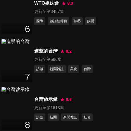
華為不再孤軍奮鬥！金磚峰會
WTO姐妹會
8.9
51
分鐘
共商「去美元」大計！
更新至第3487集
國際
談話性節目
綜藝
娛樂
第196集 實錘 俄承認朝鮮派兵
6
10萬美軍開始動員？聚焦「金
51
分鐘
磚峰會」 印度大國夢 不行沒有
「中國」 莫迪交底？習近平笑
進擊的台灣
8.2
了
第197集 遼寧號「兩艘」僚艦
更新至第586集
穿越台海 美日大動干戈 4.5萬
52
分鐘
精銳總動員 370架戰鬥機「擺
訪談
新聞雜誌
美食
台灣
拍」？
7
第198集 陸28奈米半導體奪大
單 蘋果SONY搶購 神舟十九又
53
分鐘
給波音上了一課
台灣啟示錄
8.6
更新至第1613集
第199集 川普總統回來了？再
訪談
新聞
新聞雜誌
社會
批台灣偷「晶片生意」 要收
8
53
分鐘
「保護費」 讚習近平是出色的