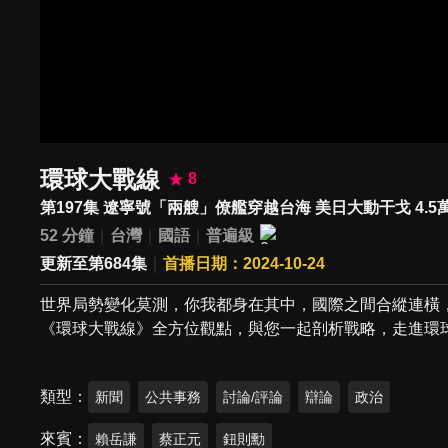
環球大戰線
8
第197集 遼寧號「兩艘」僚艦穿越台海 美日大動干戈 4.
52 分鐘
台灣
國語
普遍級
更新至第684集
首播日期：2024-10-24
世界局勢變化莫測，你我都身在其中，國際之間合縱連橫
《環球大戰線》全方位觀點，與您一起剖析戰略，走進環
類型
新聞
公共事務
討論/評論
辯論
政治
來賓
賴岳謙
蔡正元
鈕則勳