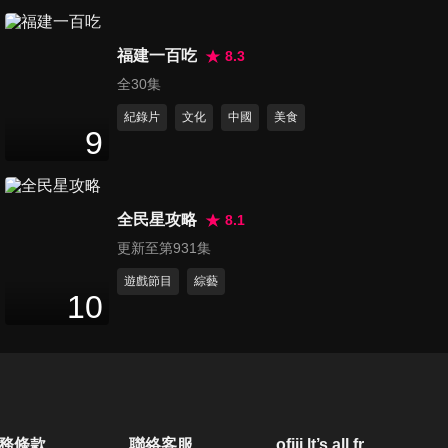
人 神舟十九號.C929大飛機
NASA.波音看傻眼了
第200集 川普要拿回台積電66
福建一百吃
億美金補助？賀錦麗亞歷桑那
8.3
52
分鐘
州票沒了？
全30集
紀錄片
文化
中國
美食
第201集 俄軍連拿8城 「紅軍
9
村」戰役將結束 局勢為急 烏克
54
分鐘
蘭把「指揮權」交美軍？ 美國
總統大選 倒數7天 川普贏了
全民星攻略
8.1
「神」能幫賀錦麗扭轉？
第202集 當小米雷軍造出地表
更新至第931集
最快電動車 川普坐上垃圾車拉
53
分鐘
票 美國總統大選真的剩下「垃
遊戲節目
綜藝
10
圾」？
第203集 中國雙航母編隊逆轉
第一島鏈實力 華盛頓號從頭到
52
分鐘
尾消失 俄烏戰爭剩三天？
第204集 11月5日 賀錦麗慘輸
務條款
聯絡客服
ofiii lt’s all free