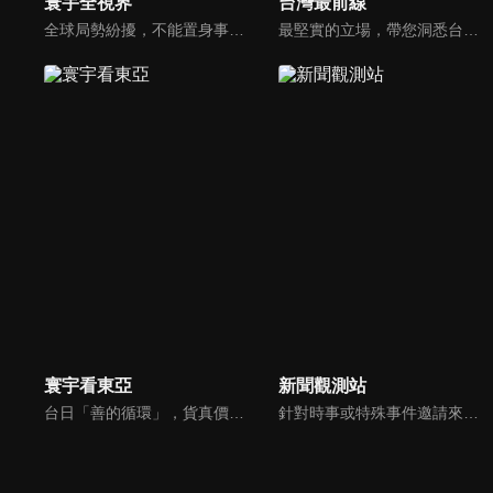
寰宇全視界
台灣最前線
全球局勢紛擾，不能置身事外！主播任明玥主持，嶄新一季《寰宇全視界2.0》，集結各領域重磅嘉賓，犀利評論、深度視角，帶您洞悉世界局勢脈絡，開拓兩岸和國際新視野，《寰宇全視界2.0》，帶給您最具含金量的觀點。
最堅實的立場，帶您洞悉台灣新知。最專業的陣容，帶您打開『視』界。政治人民做主，一同掌握即實政壇資訊，『EYE』台灣的政論談話節目。
寰宇看東亞
新聞觀測站
台日「善的循環」，貨真價實？韓國文化，無堅不摧？台灣對於日韓的獨特情感，細膩且複雜，有美麗浪花，更有驚濤駭浪，寰宇新聞台全新節目《寰宇看東亞》，將和觀眾一起探訪台灣和日韓的真實連結，挖掘人物秘辛和內幕故事，剖析東亞政經局勢。
針對時事或特殊事件邀請來賓進行深度探討，或專訪各領域傑出人士。