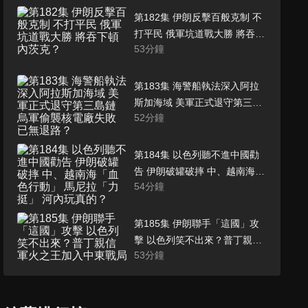
第182集 伊朗反擊百般克制 不
打平民 俄軍坑道戰大勝 將吞下
53
分鐘
頓內茨克？
第183集 海警船執法深入阿拉
斯加海域 美軍正式退守第三島
52
分鐘
鏈 烏軍偷襲核電廠失敗 已無退
路？
第184集 以色列聽不進中國勸
告 伊朗破罐破摔 中、越南海
54
分鐘
「血色行動」 馬尼拉「力挺」
河內玩真的？
第185集 伊朗聯手「這國」攻
擊 以色列笑不出來？普丁親信
53
分鐘
軍火之王加入中東戰局
第186集 以色列殺紅眼「嗆