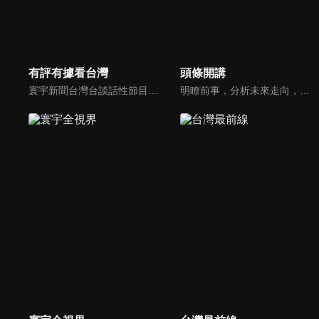
有評有據看台灣
頭條開講
寰宇新聞台灣台談話性節目《有評有據看台灣》節目跳脫來賓演繹的「浮誇情境式政論型態」，改採網路大數據點題，直視分析選情實相，帶您「有評、有據」的遍覽政經大小事。
明瞭前事，分析未來走向，周玉琴告訴您沒想到的大小事背後真相。你不理政治，政治卻未必不會影響你！世界政治勢力結構快速改變，新時代降臨，舊思想如何進化，台灣新思路能否頂得住大國衝擊，最接近民意的聲音，都在《頭條開講》。