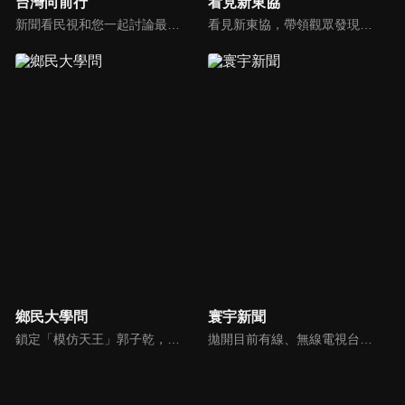
台灣向前行
看見新東協
新聞看民視和您一起討論最新最熱的時事新聞！
看見新東協，帶領觀眾發現東協新市場、新思維，了解東南亞各國在地文化、政治、政策、並從數字看財經脈動，做最深入外資和本土產業投資分析，發掘您所不知道的東協新商機。
鄉民大學問
寰宇新聞
鎖定「模仿天王」郭子乾，還有高顏值學霸大學生辛辣提問唷！全新優質節目都在NOWnews《鄉民大學問》！
拋開目前有線、無線電視台新聞的包袱和制式化內容，沒有絕對立場、沒有口水漫罵，永遠以「關心」、「貼心」、「用心」做最對的報導，是台灣獨一無二最專屬新聞頻道。