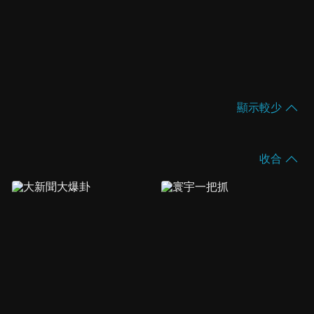
顯示較少
收合