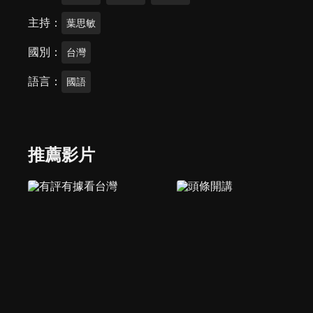
主持
葉思敏
國別
台灣
語言
國語
推薦影片