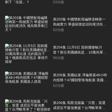
總統大選真的剩下「垃圾」？
53
分鐘
第203集 中國雙航母編隊逆轉第一
島鏈實力 華盛頓號從頭到尾消失
俄烏戰爭剩三天？
52
分鐘
第204集 11月5日 賀錦麗慘輸川
普？新任美國總統是... 10萬烏軍出
逃 北約親自下場？俄羅斯高官抵京
56
分鐘
事情不簡單
第205集 美國結束 澤倫斯基48小時
內投降？47國朝聖珠海航展 美國派
人摸底
52
分鐘
第206集 馬斯克賭贏「川普」當選
成習近平最強奧援？台灣帳單來