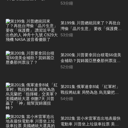
了一課
53
分鐘
第199集 川普總統回來了？再批台
灣偷「晶片生意」 要收「保護費」
讚習近平是出色的人 神舟十九
53
分鐘
號.C929大飛機 NASA.波音看傻眼
了
第200集 川普要拿回台積電66億美
金補助？賀錦麗亞歷桑那州票沒
了？
52
分鐘
第201集 俄軍連拿8城 「紅軍村」
戰役將結束 局勢為急 烏克蘭把
「指揮權」交美軍？ 美國總統大選
54
分鐘
倒數7天 川普贏了 「神」能幫賀錦
麗扭轉？
第202集 當小米雷軍造出地表最快
電動車 川普坐上垃圾車拉票 美國