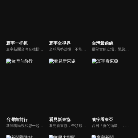
寰宇一把抓
寰宇全視界
台灣最前線
寰宇新聞台灣台強檔政論節目《寰宇一把抓》，與您一起「抓新聞、抓時事、抓遍台灣政經大小事！由資深社會記者張炤和獨挑大樑主持。張炤和投入新聞前線多年，總是充滿活力的帶給觀眾台灣社會大小事，結合資深社會記者的見聞與觀點，激盪各路實力派專家點評，與您一起掌握政壇人事物即時動態與最新走勢。
全球局勢紛擾，不能置身事外！主播任明玥主持，嶄新一季《寰宇全視界2.0》，集結各領域重磅嘉賓，犀利評論、深度視角，帶您洞悉世界局勢脈絡，開拓兩岸和國際新視野，《寰宇全視界2.0》，帶給您最具含金量的觀點。
最堅實的立場，帶您洞悉台灣新知。最專業的陣容，帶您打開『視』界。政治人民做主，一同掌握即實政壇資訊，『EYE』台灣的政論談話節目。
台灣向前行
看見新東協
寰宇看東亞
新聞看民視和您一起討論最新最熱的時事新聞！
看見新東協，帶領觀眾發現東協新市場、新思維，了解東南亞各國在地文化、政治、政策、並從數字看財經脈動，做最深入外資和本土產業投資分析，發掘您所不知道的東協新商機。
台日「善的循環」，貨真價實？韓國文化，無堅不摧？台灣對於日韓的獨特情感，細膩且複雜，有美麗浪花，更有驚濤駭浪，寰宇新聞台全新節目《寰宇看東亞》，將和觀眾一起探訪台灣和日韓的真實連結，挖掘人物秘辛和內幕故事，剖析東亞政經局勢。