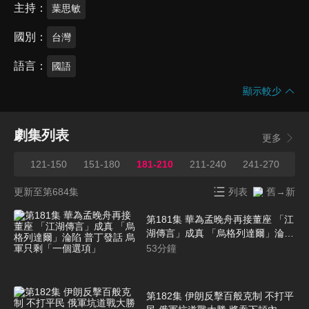
主持
葉思敏
國別
台灣
語言
國語
顯示較少
劇集列表
更多
120
121-150
151-180
181-210
211-240
241-270
27
更新至第684集
列表
舊→新
第181集 華為孟晚舟再接董座 「江
湖傳言」成真 「烏格列達爾」淪陷
普丁發話 烏軍只剩「一個選項」
53
分鐘
第182集 伊朗反擊百般克制 不打平