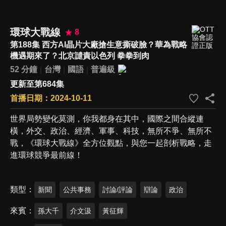
環球大戰線
8
第188集 西方AI晶片大廠搶生意撕破臉？華為戰略
機遇期來了？北京譴責以色列 拳拳到肉
52 分鐘
台灣
國語
普遍級
更新至第684集
首播日期：2024-10-11
世界局勢變化莫測，你我都身在其中，國際之間合縱連
橫，外交、政治、經濟、軍事、科技，無所不爭、無所不
戰，《環球大戰線》全方位觀點，與您一起剖析戰略，走
進環球競爭最前線！
類型
新聞
公共事務
討論/評論
辯論
政治
來賓
孫大千
介文汲
黃征輝