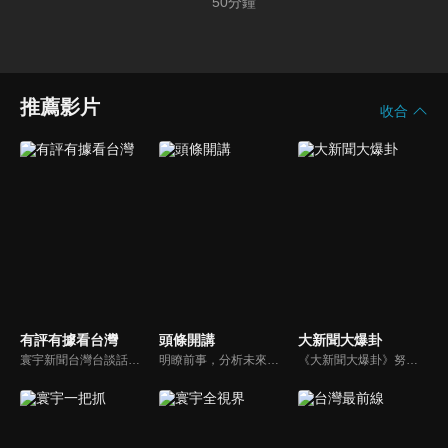
施？
50
分鐘
推薦影片
收合
有評有據看台灣
頭條開講
大新聞大爆卦
寰宇新聞台灣台談話性節目《有評有據看台灣》節目跳脫來賓演繹的「浮誇情境式政論型態」，改採網路大數據點題，直視分析選情實相，帶您「有評、有據」的遍覽政經大小事。
明瞭前事，分析未來走向，周玉琴告訴您沒想到的大小事背後真相。你不理政治，政治卻未必不會影響你！世界政治勢力結構快速改變，新時代降臨，舊思想如何進化，台灣新思路能否頂得住大國衝擊，最接近民意的聲音，都在《頭條開講》。
《大新聞大爆卦》努力秉持著監督政府的精神，繼續在網路上努力說出事實。