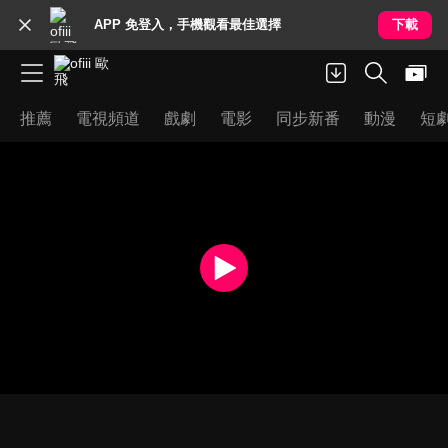
APP 免登入，手機觀看最佳選擇
下載
推薦
電視頻道
戲劇
電影
同步新番
動漫
短