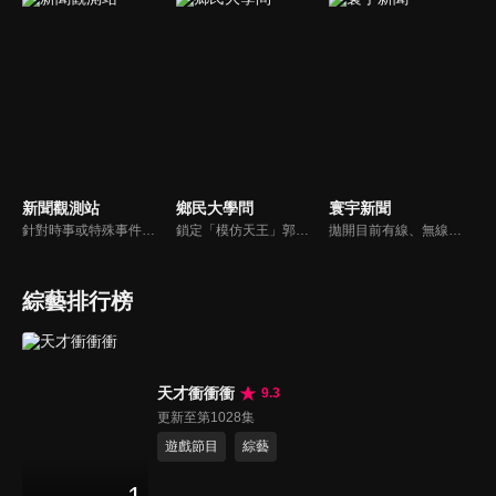
新聞觀測站
鄉民大學問
寰宇新聞
針對時事或特殊事件邀請來賓進行深度探討，或專訪各領域傑出人士。
鎖定「模仿天王」郭子乾，還有高顏值學霸大學生辛辣提問唷！全新優質節目都在NOWnews《鄉民大學問》！
拋開目前有線、無線電視台新聞的包袱和制式化內容，沒有絕對立場、沒有口水漫罵，永遠以「關心」、「貼心」、「用心」做最對的報導，是台灣獨一無二最專屬新聞頻道。
綜藝排行榜
天才衝衝衝
9.3
更新至第1028集
遊戲節目
綜藝