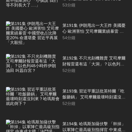
「小孩說 我們等不到長大了….」
53
分鐘
第191集 伊朗甩出一大王炸 美國憂
心 歐洲害怕 艾司摩爾業績暴雷 中
國營收占比降至20% 命運堪憂 習
54
分鐘
近平再展「大殺招」
第192集 不只光刻機難賣 艾司摩爾
財報雷還有這「大洞」？以色列48
小時炸伊朗油田 叫囂白宮？
52
分鐘
第193集 習近平重話批英特爾「吃
飯砸鍋」 艾司摩爾最壞時刻還沒到
來？哈瑪斯會就此倒下？
52
分鐘
第194集 哈瑪斯加薩伏擊 「幹掉」
以軍陣亡最高級別指揮官 中東成大