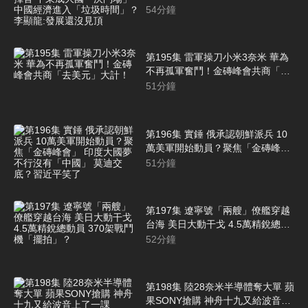
國「決鬥場」 中國經濟進入「垃圾
54
分鐘
時間」？ 李顯龍:發展還沒見頂
第195集 雷軍操刀小米3奈米 華為
不再孤軍奮鬥！金磚峰會共商「去
美元」大計！
51
分鐘
第196集 實錘 俄承認朝鮮派兵 10
萬美軍開始動員？聚焦「金磚峰
會」 印度大國夢 不行沒有「中
51
分鐘
國」 莫迪交底？習近平笑了
第197集 遼寧號「兩艘」僚艦穿越
台海 美日大動干戈 4.5萬精銳總動
員 370架戰鬥機「擺拍」？
52
分鐘
第198集 陸28奈米半導體奪大單 蘋
果SONY搶購 神舟十九又給波音上