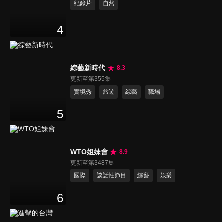
紀錄片
自然
4
綜藝新時代
8.3
更新至第355集
實境秀
旅遊
綜藝
職場
5
WTO姐妹會
8.9
更新至第3487集
國際
談話性節目
綜藝
娛樂
6