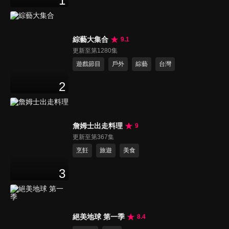
1
綜藝大集合
9.1
更新至第1280集
遊戲節目
戶外
綜藝
台灣
2
詹姆士出走料理
9
更新至第367集
烹飪
旅遊
美食
3
絕美地球 第一季
8.4