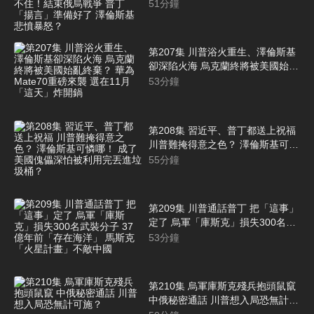
了？賴清德坐不住！結束俄烏戰爭
51
分鐘
普丁「揚言」準備好了 澤倫斯基悲
憤暴怒？
第207集 川普浴火重生、澤倫斯基
卻深陷火海 烏克蘭終將被美國始亂
終棄？ 華為Mate70重磅來襲 選在
53
分鐘
11月「這天」炸開鍋
第208集 習近平、普丁都送上祝福
川普難掩得意之色？ 澤倫斯基可憐
哪！ 成了美國傀儡深怕被利用完丟
55
分鐘
進垃圾桶？
第209集 川普通話普丁 把「這事」
定了 烏軍「庫斯克」損失300名武
裝分子 37億年前「存在海洋」 馬
53
分鐘
斯克「火星計畫」不敵中國
第210集 烏軍庫斯克殘兵抱頭鼠竄
中俄秘密通話 川普想入局恐無計可