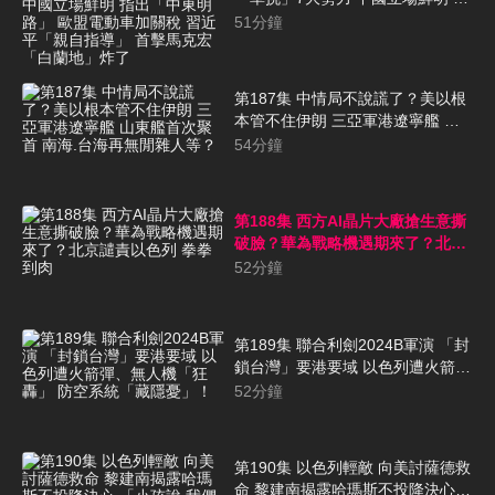
出「中東明路」 歐盟電動車加關稅
51
分鐘
習近平「親自指導」 首擊馬克宏
「白蘭地」炸了
第187集 中情局不說謊了？美以根
本管不住伊朗 三亞軍港遼寧艦 山
東艦首次聚首 南海.台海再無閒雜
54
分鐘
人等？
第188集 西方AI晶片大廠搶生意撕
破臉？華為戰略機遇期來了？北京
譴責以色列 拳拳到肉
52
分鐘
第189集 聯合利劍2024B軍演 「封
鎖台灣」要港要域 以色列遭火箭
彈、無人機「狂轟」 防空系統「藏
52
分鐘
隱憂」！
第190集 以色列輕敵 向美討薩德救
命 黎建南揭露哈瑪斯不投降決心