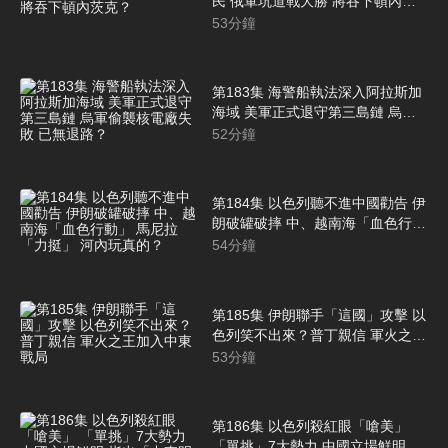
民 俄軍坑道戰大勝 將吞下頓內茨
克？
53
分鐘
第183集 海警船執法深入阿拉斯加
海域 美軍正式退守第三島鏈 烏軍
偷襲核電廠失敗 已無退路？
52
分鐘
第184集 以色列聽不進中國勸告 伊
朗破罐破摔 中、越南海「血色行
動」 馬尼拉「力挺」 河內玩真
54
分鐘
的？
第185集 伊朗聯手「這國」攻擊 以
色列笑不出來？普丁親信 軍火之王
加入中東戰局
53
分鐘
第186集 以色列殺紅眼「嗆美」
「單挑」7大勢力 中國立場鮮明 指