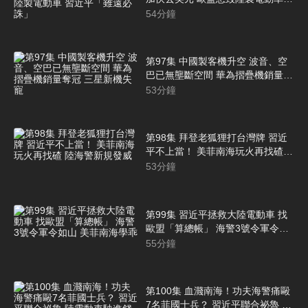
習近平「雖遠必誅」
54
分鐘
第97集 中國製客機升空 波音、空
巴已無壟斷空間 華為摺疊機銷量奪
冠 三星新機失寵
53
分鐘
第98集 拜登老狐狸打台灣牌 習近
平不上當！ 美菲南海玩火再找碴
陸海警新規發威
53
分鐘
第99集 習近平拯救大陸電動車 找
歐盟「算總帳」 海警3號令軍令如
山 美菲南海學乖
55
分鐘
第100集 血濺南海！功夫海警痛毆
7名菲國士兵？ 習近平聯合祕魯 陸