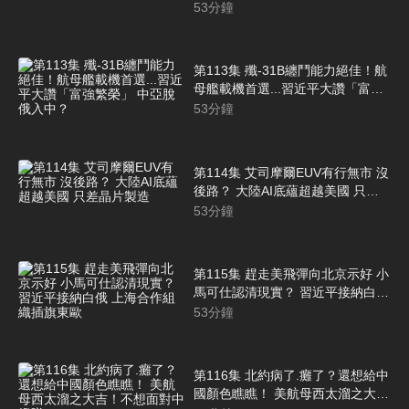
心理有數
53
分鐘
第113集 殲-31B纏鬥能力絕佳！航
母艦載機首選...習近平大讚「富強
繁榮」 中亞脫俄入中？
53
分鐘
第114集 艾司摩爾EUV有行無市 沒
後路？ 大陸AI底蘊超越美國 只差
晶片製造
53
分鐘
第115集 趕走美飛彈向北京示好 小
馬可仕認清現實？ 習近平接納白俄
上海合作組織插旗東歐
53
分鐘
第116集 北約病了.癱了？還想給中
國顏色瞧瞧！ 美航母西太溜之大