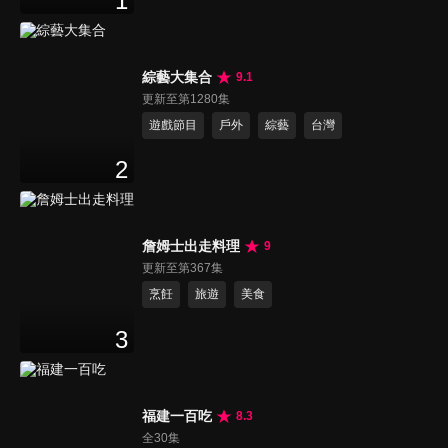
1
綜藝大集合
9.1
更新至第1280集
遊戲節目
戶外
綜藝
台灣
2
詹姆士出走料理
9
更新至第367集
烹飪
旅遊
美食
3
福建一百吃
8.3
全30集