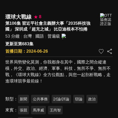
環球大戰線
8
第106集 習近平社會主義辦大事「2035科技強
國」 深圳成「超充之城」 比亞迪根本不怕捲
53 分鐘
台灣
國語
普遍級
更新至第683集
首播日期：2024-06-26
世界局勢變化莫測，你我都身在其中，國際之間合縱連
橫，外交、政治、經濟、軍事、科技，無所不爭、無所不
戰，《環球大戰線》全方位觀點，與您一起剖析戰略，走
進環球競爭最前線！
類型
新聞
公共事務
討論/評論
辯論
政治
來賓
張競
馬準威
王尚智