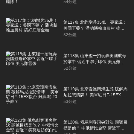
吉！不想面對中艦隊！
54
分鐘
第117集 北約增兵35萬！專家諷：
美國下藥？ 潘功勝輸血農村 搞好
底層金融
52
分鐘
第118集 山東艦一招玩弄美國航母
於掌中 習近平聯手印俄 美元難囂
張
52
分鐘
第119集 北京愛護南海生態 破解馬
尼拉悲情牌！ 美軍駐日F-15EX援
台 難與殲-20爭鋒？
53
分鐘
第120集 俄烏刺客頂尖對決 頭號目
標是他？ 中俄情比金堅 習近平笑