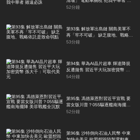
清場」 電動車關稅 犯我中華者 雖
遠必誅
52
分鐘
第93集 解放軍出島鏈 關島美軍不
再「牢不可破」 缺乏腹地、戰略依
託是致命弱點
53
分鐘
第94集 華為AI晶片超車 輝達降規
反遭拋售 習近平大玩加密貨幣 孫
大千：可取代美元
54
分鐘
第95集 馮德萊恩對習近平宣戰 要
當女版川普？055驅逐艦南海擺陣
美菲戰艦全沉默
52
分鐘
第96集 沙特倒向石油人民幣 中東
加快去美元 歐盟想毀陸製電動車