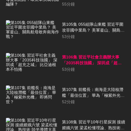
路？環太軍演成弱雞編隊？
55
分鐘
第105集 055組隊山東艦 習近平圍
攻菲國中業島？ 美軍釜山、關島航
母敢奔南海作戰？
53
分鐘
第106集 習近平社會主義辦大事
「2035科技強國」 深圳成「超充
之城」 比亞迪根本不怕捲
53
分鐘
第107集 前艦長：南海是大陸核潛
艦「最佳位置」 華為「極紫外光
機」 即將問世？
52
分鐘
第108集 習近平10年行星探測 接續
嫦娥六號 梁孟松懂理論、熟技術