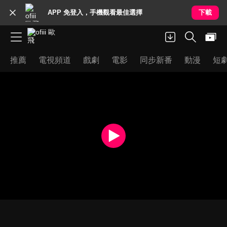
APP 免登入，手機觀看最佳選擇
下載
推薦
電視頻道
戲劇
電影
同步新番
動漫
短