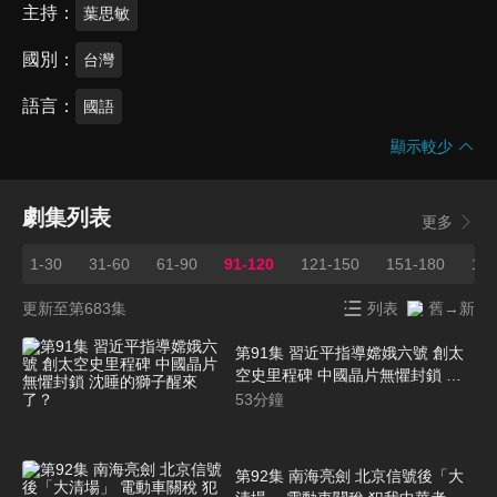
主持
葉思敏
國別
台灣
語言
國語
顯示較少
劇集列表
更多
1-30
31-60
61-90
91-120
121-150
151-180
181
更新至第683集
列表
舊→新
第91集 習近平指導嫦娥六號 創太
空史里程碑 中國晶片無懼封鎖 沈
睡的獅子醒來了？
53
分鐘
第92集 南海亮劍 北京信號後「大