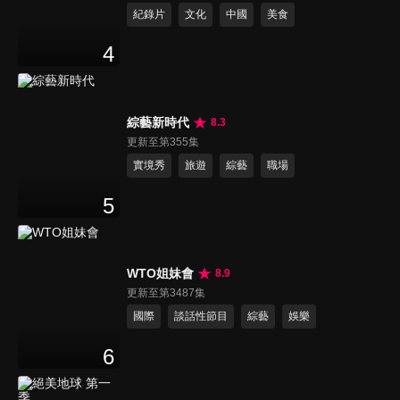
紀錄片
文化
中國
美食
4
綜藝新時代
8.3
更新至第355集
實境秀
旅遊
綜藝
職場
5
WTO姐妹會
8.9
更新至第3487集
國際
談話性節目
綜藝
娛樂
6