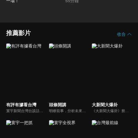
莫迪訪俄白忙一場！
55
分鐘
推薦影片
收合
有評有據看台灣
頭條開講
大新聞大爆卦
寰宇新聞台灣台談話性節目《有評有據看台灣》節目跳脫來賓演繹的「浮誇情境式政論型態」，改採網路大數據點題，直視分析選情實相，帶您「有評、有據」的遍覽政經大小事。
明瞭前事，分析未來走向，周玉琴告訴您沒想到的大小事背後真相。你不理政治，政治卻未必不會影響你！世界政治勢力結構快速改變，新時代降臨，舊思想如何進化，台灣新思路能否頂得住大國衝擊，最接近民意的聲音，都在《頭條開講》。
《大新聞大爆卦》努力秉持著監督政府的精神，繼續在網路上努力說出事實。