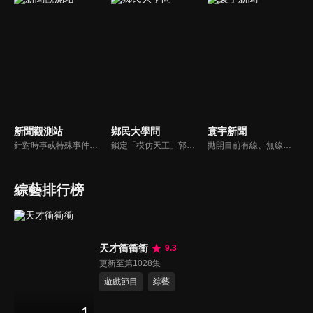
新聞觀測站
鄉民大學問
寰宇新聞
針對時事或特殊事件邀請來賓進行深度探討，或專訪各領域傑出人士。
鎖定「模仿天王」郭子乾，還有高顏值學霸大學生辛辣提問唷！全新優質節目都在NOWnews《鄉民大學問》！
拋開目前有線、無線電視台新聞的包袱和制式化內容，沒有絕對立場、沒有口水漫罵，永遠以「關心」、「貼心」、「用心」做最對的報導，是台灣獨一無二最專屬新聞頻道。
綜藝排行榜
天才衝衝衝
9.3
更新至第1028集
遊戲節目
綜藝