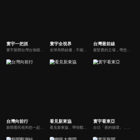
寰宇一把抓
寰宇全視界
台灣最前線
寰宇新聞台灣台強檔政論節目《寰宇一把抓》，與您一起「抓新聞、抓時事、抓遍台灣政經大小事！由資深社會記者張炤和獨挑大樑主持。張炤和投入新聞前線多年，總是充滿活力的帶給觀眾台灣社會大小事，結合資深社會記者的見聞與觀點，激盪各路實力派專家點評，與您一起掌握政壇人事物即時動態與最新走勢。
全球局勢紛擾，不能置身事外！主播任明玥主持，嶄新一季《寰宇全視界2.0》，集結各領域重磅嘉賓，犀利評論、深度視角，帶您洞悉世界局勢脈絡，開拓兩岸和國際新視野，《寰宇全視界2.0》，帶給您最具含金量的觀點。
最堅實的立場，帶您洞悉台灣新知。最專業的陣容，帶您打開『視』界。政治人民做主，一同掌握即實政壇資訊，『EYE』台灣的政論談話節目。
台灣向前行
看見新東協
寰宇看東亞
新聞看民視和您一起討論最新最熱的時事新聞！
看見新東協，帶領觀眾發現東協新市場、新思維，了解東南亞各國在地文化、政治、政策、並從數字看財經脈動，做最深入外資和本土產業投資分析，發掘您所不知道的東協新商機。
台日「善的循環」，貨真價實？韓國文化，無堅不摧？台灣對於日韓的獨特情感，細膩且複雜，有美麗浪花，更有驚濤駭浪，寰宇新聞台全新節目《寰宇看東亞》，將和觀眾一起探訪台灣和日韓的真實連結，挖掘人物秘辛和內幕故事，剖析東亞政經局勢。