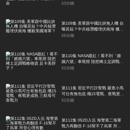
陸半導體大革命
53
分鐘
第109集 美軍跟中國比拚無人機 自
曝其短？中共核潛艦埋伏南海 獵殺
美國海軍？
55
分鐘
第110集 NASA眼紅！看不到「嫦
娥六號」車尾燈 陸把稀土定調戰略
物資 反卡美脖子？
52
分鐘
第111集 習近平打詐聖戰 嚴查小馬
可仕有無包庇 殲15電戰、夜戰更成
熟 三航母可靠戰力
52
分鐘
第112集 052D入伍 海警第二海軍
戰力再翻倍 F-16幫不了烏軍 拜登