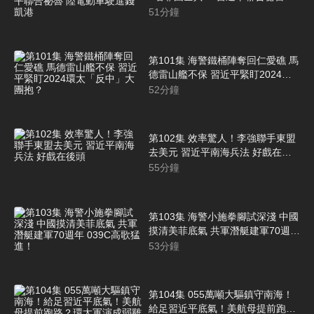
電動車駛進錢凱港
51
分鐘
第101集 海警鐵桶陣奪回仁愛礁 馬
德雷山艦不保 習近平緊盯2024環
太「反中」大團抱？
52
分鐘
第102集 效率驚人！李強聯手東盟
去美元 習近平南海兵法 好戲在後
頭
55
分鐘
第103集 海警小施拳腳試深淺 中國
摸清美菲底氣 共軍潛艇建軍70週年
039C高歌猛進！
53
分鐘
第104集 055萬噸大驅鎮守南海！
給足習近平底氣！美航母提前跑