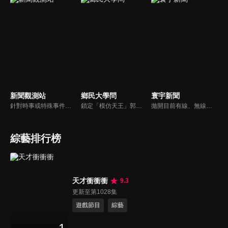
新聞觀測站
鄉民大學問
寰宇新聞
針對時事或特殊事件邀請來賓進行深度探討，或專訪各領域傑出人士。
鎖定「模仿天王」郭子乾，還有高顏值學霸大學生辛辣提問唷！全新優質節目都在NOWnews《鄉民大學問》！
拋開目前有線、無線電視台新聞的包袱和制式化內容，沒有絕對立場、沒有口水漫罵，永遠以「關心」、「貼心」、「用心」做最對的報導，是台灣獨一無二最專屬新聞頻道。
綜藝排行榜
天才衝衝衝
9.3
更新至第1028集
遊戲節目
綜藝