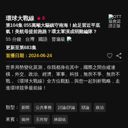
環球大戰線
8
第104集 055萬噸大驅鎮守南海！給足習近平底
氣！美航母提前跑路？環太軍演成弱雞編隊？
55 分鐘
台灣
國語
普遍級
更新至第683集
首播日期：2024-06-24
世界局勢變化莫測，你我都身在其中，國際之間合縱連
橫，外交、政治、經濟、軍事、科技，無所不爭、無所不
戰，《環球大戰線》全方位觀點，與您一起剖析戰略，走
進環球競爭最前線！
類型
新聞
公共事務
討論/評論
辯論
政治
來賓
揭仲
王尚智
林穎佑