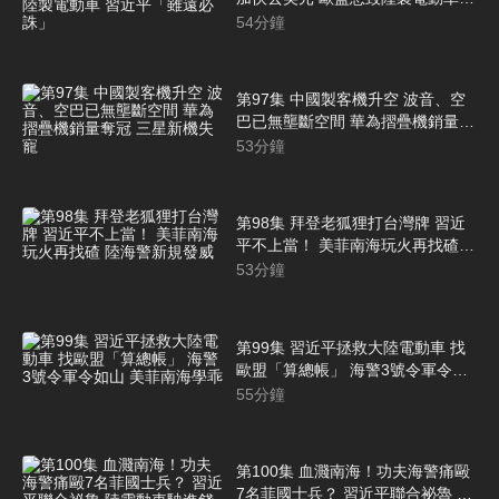
習近平「雖遠必誅」
54
分鐘
第97集 中國製客機升空 波音、空
巴已無壟斷空間 華為摺疊機銷量奪
冠 三星新機失寵
53
分鐘
第98集 拜登老狐狸打台灣牌 習近
平不上當！ 美菲南海玩火再找碴
陸海警新規發威
53
分鐘
第99集 習近平拯救大陸電動車 找
歐盟「算總帳」 海警3號令軍令如
山 美菲南海學乖
55
分鐘
第100集 血濺南海！功夫海警痛毆
7名菲國士兵？ 習近平聯合祕魯 陸