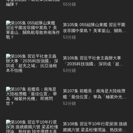
路？環太軍演成弱雞編隊？
55
分鐘
第105集 055組隊山東艦 習近平圍
攻菲國中業島？ 美軍釜山、關島航
母敢奔南海作戰？
53
分鐘
第106集 習近平社會主義辦大事
「2035科技強國」 深圳成「超充
之城」 比亞迪根本不怕捲
53
分鐘
第107集 前艦長：南海是大陸核潛
艦「最佳位置」 華為「極紫外光
機」 即將問世？
52
分鐘
第108集 習近平10年行星探測 接續
嫦娥六號 梁孟松懂理論、熟技術