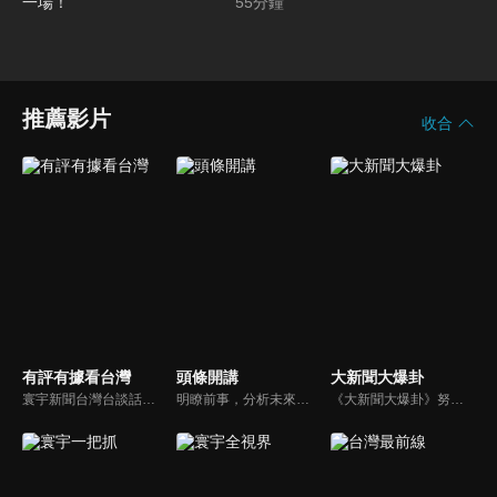
莫迪訪俄白忙一場！
55
分鐘
推薦影片
收合
有評有據看台灣
頭條開講
大新聞大爆卦
寰宇新聞台灣台談話性節目《有評有據看台灣》節目跳脫來賓演繹的「浮誇情境式政論型態」，改採網路大數據點題，直視分析選情實相，帶您「有評、有據」的遍覽政經大小事。
明瞭前事，分析未來走向，周玉琴告訴您沒想到的大小事背後真相。你不理政治，政治卻未必不會影響你！世界政治勢力結構快速改變，新時代降臨，舊思想如何進化，台灣新思路能否頂得住大國衝擊，最接近民意的聲音，都在《頭條開講》。
《大新聞大爆卦》努力秉持著監督政府的精神，繼續在網路上努力說出事實。