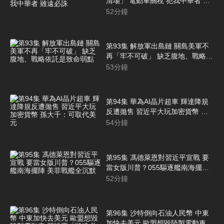
清場」 電動車關稅 犯我中華者 雖
遠必誅
52
分鐘
第93集 解放軍出島鏈 關島美軍不
再「牢不可破」 缺乏腹地、戰略依
託是致命弱點
53
分鐘
第94集 華為AI晶片超車 輝達降規
反遭拋售 習近平大玩加密貨幣 孫
大千：可取代美元
54
分鐘
第95集 馮德萊恩對習近平宣戰 要
當女版川普？055驅逐艦南海擺陣
美菲戰艦全沉默
52
分鐘
第96集 沙特倒向石油人民幣 中東
加快去美元 歐盟想毀陸製電動車