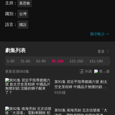
主持
葉思敏
國別
台灣
語言
國語
顯示較少
劇集列表
更多
1-30
31-60
61-90
91-120
121-150
151-180
181
更新至第683集
列表
舊→新
第91集 習近平指導嫦娥六號 創太
空史里程碑 中國晶片無懼封鎖 沈
睡的獅子醒來了？
53
分鐘
第92集 南海亮劍 北京信號後「大