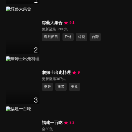
1
綜藝大集合
9.1
更新至第1280集
遊戲節目
戶外
綜藝
台灣
2
詹姆士出走料理
9
更新至第367集
烹飪
旅遊
美食
3
福建一百吃
8.3
全30集