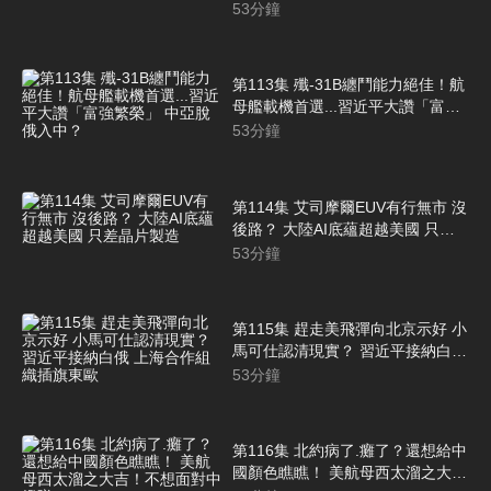
心理有數
53
分鐘
第113集 殲-31B纏鬥能力絕佳！航
母艦載機首選...習近平大讚「富強
繁榮」 中亞脫俄入中？
53
分鐘
第114集 艾司摩爾EUV有行無市 沒
後路？ 大陸AI底蘊超越美國 只差
晶片製造
53
分鐘
第115集 趕走美飛彈向北京示好 小
馬可仕認清現實？ 習近平接納白俄
上海合作組織插旗東歐
53
分鐘
第116集 北約病了.癱了？還想給中
國顏色瞧瞧！ 美航母西太溜之大