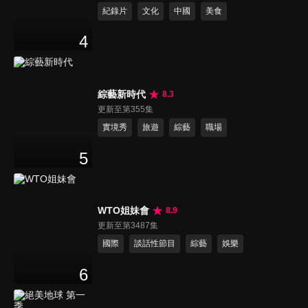
紀錄片
文化
中國
美食
4
綜藝新時代
8.3
更新至第355集
實境秀
旅遊
綜藝
職場
5
WTO姐妹會
8.9
更新至第3487集
國際
談話性節目
綜藝
娛樂
6