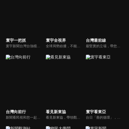
寰宇一把抓
寰宇全視界
台灣最前線
寰宇新聞台灣台強檔政論節目《寰宇一把抓》，與您一起「抓新聞、抓時事、抓遍台灣政經大小事！由資深社會記者張炤和獨挑大樑主持。張炤和投入新聞前線多年，總是充滿活力的帶給觀眾台灣社會大小事，結合資深社會記者的見聞與觀點，激盪各路實力派專家點評，與您一起掌握政壇人事物即時動態與最新走勢。
全球局勢紛擾，不能置身事外！主播任明玥主持，嶄新一季《寰宇全視界2.0》，集結各領域重磅嘉賓，犀利評論、深度視角，帶您洞悉世界局勢脈絡，開拓兩岸和國際新視野，《寰宇全視界2.0》，帶給您最具含金量的觀點。
最堅實的立場，帶您洞悉台灣新知。最專業的陣容，帶您打開『視』界。政治人民做主，一同掌握即實政壇資訊，『EYE』台灣的政論談話節目。
台灣向前行
看見新東協
寰宇看東亞
新聞看民視和您一起討論最新最熱的時事新聞！
看見新東協，帶領觀眾發現東協新市場、新思維，了解東南亞各國在地文化、政治、政策、並從數字看財經脈動，做最深入外資和本土產業投資分析，發掘您所不知道的東協新商機。
台日「善的循環」，貨真價實？韓國文化，無堅不摧？台灣對於日韓的獨特情感，細膩且複雜，有美麗浪花，更有驚濤駭浪，寰宇新聞台全新節目《寰宇看東亞》，將和觀眾一起探訪台灣和日韓的真實連結，挖掘人物秘辛和內幕故事，剖析東亞政經局勢。