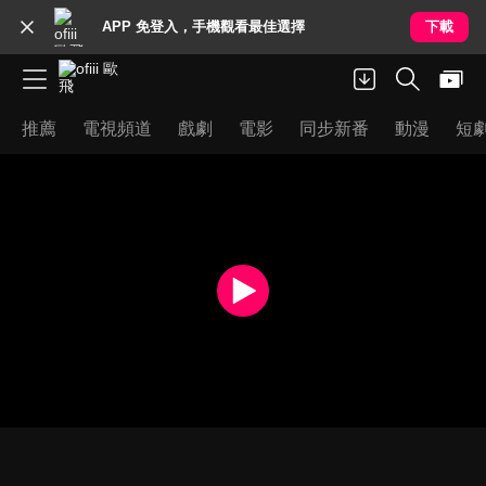
APP 免登入，手機觀看最佳選擇
下載
推薦
電視頻道
戲劇
電影
同步新番
動漫
短