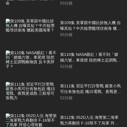
陸半導體大革命
53
分鐘
第109集 美軍跟中國比拚無人機 自
曝其短？中共核潛艦埋伏南海 獵殺
美國海軍？
55
分鐘
第110集 NASA眼紅！看不到「嫦
娥六號」車尾燈 陸把稀土定調戰略
物資 反卡美脖子？
52
分鐘
第111集 習近平打詐聖戰 嚴查小馬
可仕有無包庇 殲15電戰、夜戰更成
熟 三航母可靠戰力
52
分鐘
第112集 052D入伍 海警第二海軍
戰力再翻倍 F-16幫不了烏軍 拜登