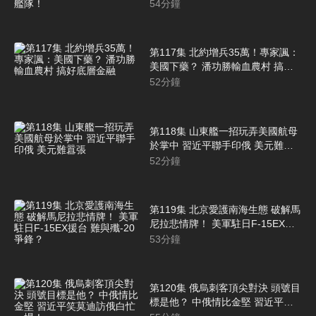
吉！不想面對中艦隊！
54
分鐘
第117集 北約增兵35萬！專家諷：
美國下藥？ 潘功勝輸血農村 搞好
底層金融
52
分鐘
第118集 山東艦一招玩弄美國航母
於掌中 習近平聯手印俄 美元難囂
張
52
分鐘
第119集 北京愛護南海生態 破解馬
尼拉悲情牌！ 美軍駐日F-15EX援
台 難與殲-20爭鋒？
53
分鐘
第120集 俄烏刺客頂尖對決 頭號目
標是他？ 中俄情比金堅 習近平笑