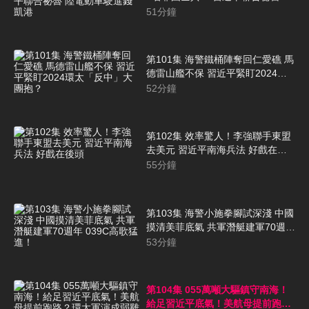
電動車駛進錢凱港
51
分鐘
第101集 海警鐵桶陣奪回仁愛礁 馬
德雷山艦不保 習近平緊盯2024環
太「反中」大團抱？
52
分鐘
第102集 效率驚人！李強聯手東盟
去美元 習近平南海兵法 好戲在後
頭
55
分鐘
第103集 海警小施拳腳試深淺 中國
摸清美菲底氣 共軍潛艇建軍70週年
039C高歌猛進！
53
分鐘
第104集 055萬噸大驅鎮守南海！
給足習近平底氣！美航母提前跑