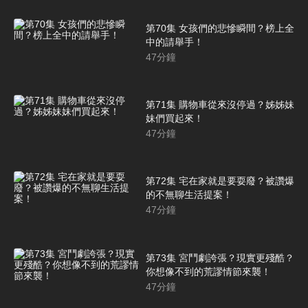
第70集 女孩們的悲慘瞬間？榜上全
中的請舉手！
47
分鐘
第71集 購物車從來沒停過？姊姊妹
妹們買起來！
47
分鐘
第72集 宅在家就是要耍廢？被讚爆
的不無聊生活提案！
47
分鐘
第73集 宮鬥劇誇張？現實更殘酷？
你想像不到的荒謬情節來襲！
47
分鐘