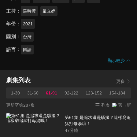
主持
羅時豐
嚴立婷
年份
2021
國別
台灣
語言
國語
顯示較少
劇集列表
更多
1-30
31-60
61-91
92-122
123-152
154-184
1
更新至第287集
列表
舊→新
第61集 是追求還是騷擾？這樣窮追
猛打母湯哦！
47
分鐘