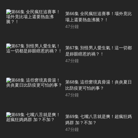
第66集 全民瘋狂追賽事！場外竟比
場上還要熱血沸騰？！
47
分鐘
第67集 別怪男人愛生氣！這一切都
是妳眼瞎惹的禍？！
47
分鐘
第68集 這些窘境真毋湯！炎炎夏日
比防疫更可怕的事？
47
分鐘
第69集 七嘴八舌就是爽！超瘋狂媽
媽群 加？不加？
47
分鐘