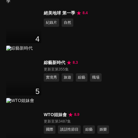
絕美地球 第一季
8.4
紀錄片
自然
4
綜藝新時代
8.3
更新至第355集
實境秀
旅遊
綜藝
職場
5
WTO姐妹會
8.9
更新至第3487集
國際
談話性節目
綜藝
娛樂