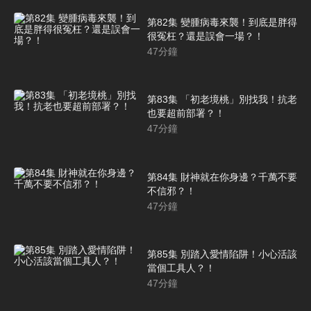
第82集 變腫病毒來襲！到底是胖得
很冤枉？還是誤會一場？！
47
分鐘
第83集 「初老境桃」別找我！抗老
也要超前部署？！
47
分鐘
第84集 財神就在你身邊？千萬不要
不信邪？！
47
分鐘
第85集 別踏入愛情陷阱！小心活該
當個工具人？！
47
分鐘