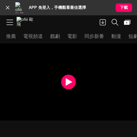
APP 免登入，手機觀看最佳選擇
下載
推薦
電視頻道
戲劇
電影
同步新番
動漫
短