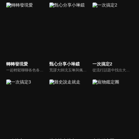
轉轉發現愛
甄心分享小琳鐺
一次搞定2
一起輕鬆聊聊各色各樣的人生故事，一起發現愛！
荒謬大師沈玉琳與佩甄全新搭檔，兩人幽默十足、幽默風趣地為節目穿針引線，結合各領域的職場達人、專家、明星PK暢談最IN話題，在快速變化的時代給您滿滿含金量的生活好智慧！
從流行話題中找出大眾關心的、正在煩惱的問題，由台灣好媳婦佩甄與日本型男風田親身實驗，替觀眾解決生活的大小事，傳授生活密技讓你「一次搞定」！