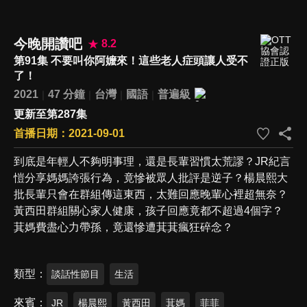
今晚開讚吧
8.2
第91集 不要叫你阿嬤來！這些老人症頭讓人受不
了！
2021
47 分鐘
台灣
國語
普遍級
更新至第287集
首播日期：2021-09-01
到底是年輕人不夠明事理，還是長輩習慣太荒謬？JR紀言
愷分享媽媽誇張行為，竟慘被眾人批評是逆子？楊晨熙大
批長輩只會在群組傳這東西，太難回應晚輩心裡超無奈？
黃西田群組關心家人健康，孩子回應竟都不超過4個字？
萁媽費盡心力帶孫，竟還慘遭萁萁瘋狂碎念？
類型
談話性節目
生活
來賓
JR
楊晨熙
黃西田
萁媽
菲菲