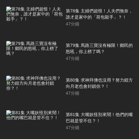
第78集 主婦們超恨！人夫們無奈，
誰才是家中的「荷包殺手」？！
47
分鐘
第79集 馬路三寶沒有極限！鄉民的
怒吼，你上榜了嗎？
47
分鐘
第80集 求神拜佛也沒用？努力錯方
向月老也會封鎖你？！
47
分鐘
第81集 大嘴妖怪別來鬧！他們的嘴
巴就是管不住？！
47
分鐘