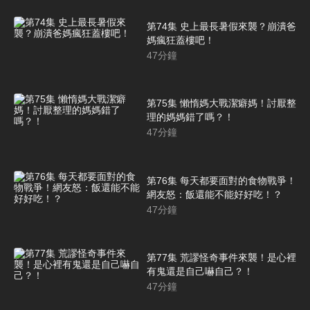
第74集 史上最長暑假來襲？崩潰爸
媽瘋狂蓋樓吧！
47
分鐘
第75集 懶惰媽大戰潔癖媽！討厭整
理的媽媽錯了嗎？！
47
分鐘
第76集 每天都要面對的食物戰爭！
網友怒：飯還能不能好好吃！？
47
分鐘
第77集 荒謬怪奇事件來襲！是心裡
有鬼還是自己嚇自己？！
47
分鐘