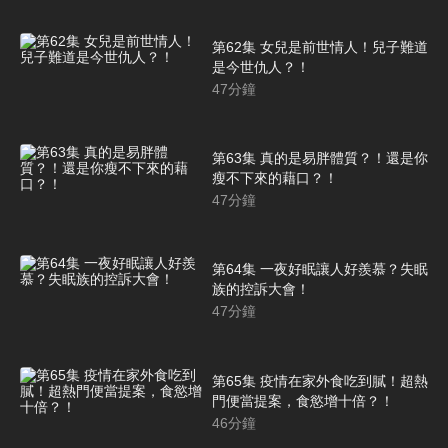
第62集 女兒是前世情人！兒子難道
是今世仇人？！
47
分鐘
第63集 真的是易胖體質？！還是你
瘦不下來的藉口？！
47
分鐘
第64集 一夜好眠讓人好羨慕？失眠
族的控訴大會！
47
分鐘
第65集 疫情在家外食吃到膩！超熱
門便當提案，食慾增十倍？！
46
分鐘