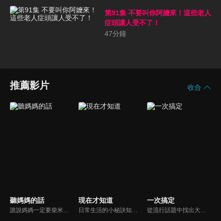
第91集 不要叫你阿嬤來！這些老人
症頭讓人受不了！
47
分鐘
推薦影片
收合
聽媽媽的話
現在才知道
一次搞定
誰說媽媽一定要柴米油鹽醬醋茶，誰說媽媽就等於黃臉婆，不同顏值、不同族群、不同職業、不同年紀，來自各個角落的快樂媽媽們，將讓您看到媽媽們的搞笑、可愛、淚水、溫馨，現代的媽媽們，通通站出來吧~所有愛秀敢秀的媽咪們，都在《聽媽媽的話》。
日常生活的小秘訣知多少？由理財專家賴憲政、美麗人妻季芹，用貼近民心的實際案例、最新時事的話題來分析研討，讓你了解生活中的理財消費、民生、旅遊等問題。
從流行話題中找出大眾關心的、正在煩惱的問題，由台灣好媳婦佩甄與日本型男風田親身實驗，替觀眾解決生活的大小事，傳授生活密技讓你「一次搞定」！