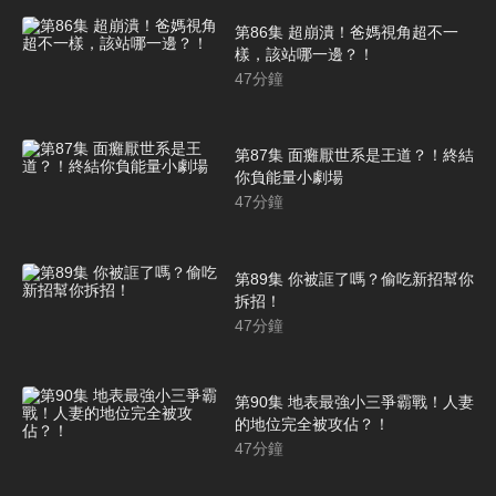
第86集 超崩潰！爸媽視角超不一
樣，該站哪一邊？！
47
分鐘
第87集 面癱厭世系是王道？！終結
你負能量小劇場
47
分鐘
第89集 你被誆了嗎？偷吃新招幫你
拆招！
47
分鐘
第90集 地表最強小三爭霸戰！人妻
的地位完全被攻佔？！
47
分鐘