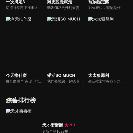
一次搞定3
雞史說走就走
寵物鑑定團
從流行話題中找出大眾關心的、正在煩惱的問題，由台灣好媳婦佩甄與日本型男風田親身實驗，替觀眾解決生活的大小事，傳授生活密技讓你「一次搞定」！
聽GiGi及史丹利夫妻兩人的有趣對話和故事，讓一成不變的生活，多一些笑聲！
對你來說，寵物是什麼？是一個在你寂寞時靜靜守候著的朋友？還是處處依賴你生活的牽絆呢？我想大多數人的答案應該選擇以上皆是吧。在節目中告訴觀眾們如何飼養家裡寵物，並捕捉飼養過程中的趣味花絮，藉由主持人與來賓的生動談話中，讓觀眾了解人類飼養寵物的歷史，寵物會有哪些習性以及需要等問題。
今天推什麼
樂活SO MUCH
太太狠犀利
推什麼呢？ 為你『推』上熱騰騰第一手消息！時下最新、最夯！吃喝玩樂食衣住行藝文活動，哪邊流行哪邊去！好物推薦真心不騙！跟著《今天推什麼》走在潮流最前線！
我們要帶您一起聰明快樂過生活！由聰明生活家張雅芳主持的健康休閒資訊類節目，主題式介紹探討各種飲食、保健、醫學、休閒、民生、環保等，各種國人關心的樂活新訊，讓觀眾朋友一同感受快樂、用心過生活，其實就是那麼的簡單。
生活裡常常有些不方便，但其實只要有一些小創意，就會讓生活變得更有趣，就讓美食達人焦志方與生活玩家巴鈺帶領專家們，告訴大家最即時、最便利、最實用的解決之道！
綜藝排行榜
天才衝衝衝
9.3
更新至第1028集